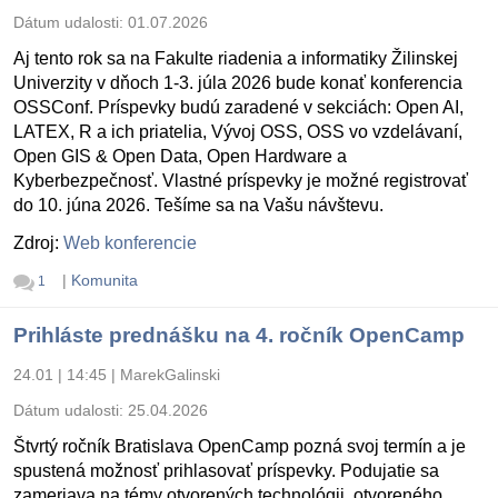
Dátum udalosti:
01.07.2026
Aj tento rok sa na Fakulte riadenia a informatiky Žilinskej
Univerzity v dňoch 1-3. júla 2026 bude konať konferencia
OSSConf. Príspevky budú zaradené v sekciách: Open AI,
LATEX, R a ich priatelia, Vývoj OSS, OSS vo vzdelávaní,
Open GIS & Open Data, Open Hardware a
Kyberbezpečnosť. Vlastné príspevky je možné registrovať
do 10. júna 2026. Tešíme sa na Vašu návštevu.
Zdroj:
Web konferencie
|
Komunita
1
Prihláste prednášku na 4. ročník OpenCamp
24.01 | 14:45
|
MarekGalinski
Dátum udalosti:
25.04.2026
Štvrtý ročník Bratislava OpenCamp pozná svoj termín a je
spustená možnosť prihlasovať príspevky. Podujatie sa
zameriava na témy otvorených technológii, otvoreného