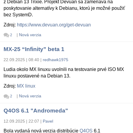
z Debian 13 Trixie. Projekt Devuan sa zameriava na
poskytovanie alternatívy k Debianu, ktorú je možné použiť
bez SystemD.
Zdroj:
https://www.devuan.org/get-devuan
|
Nová verzia
2
MX-25 “Infinity” beta 1
22.09.2025 | 08:40
|
redhawk1975
Ludia okolo MX linuxu uvolnili na testovanie prvé ISO MX
linuxu postavené na Debian 13.
Zdroj:
MX linux
|
Nová verzia
2
Q4OS 6.1 "Andromeda"
12.09.2025 | 22:07
|
Pavel
Bola vydaná nová verzia distribúcie
Q4OS
6.1