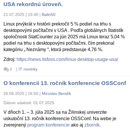
USA rekordnú úroveň.
21.07.2025 | 19:40
|
Balin50
Linux prvýkrát v histórii prekročil 5 % podiel na trhu s
desktopovými počítačmi v USA . Podľa globálnych štatistík
spoločnosti StatCounter za jún 2025 má Linux teraz 5,04 %
podiel na trhu s desktopovými počítačmi, čím prekonal
kategóriu „ Neznámy “, ktorá predstavuje 4,76 %.
Zdroj:
https://news.itsfoss.com/linux-desktop-usage-usa/
|
IT novinky
2
O konferencii 13. ročník konferencie OSSConf
26.06.2025 | 16:50
|
Miroslav Bendík
Dátum udalosti:
01.07.2025
V dňoch 1. – 3. júla 2025 sa na Žilinskej univerzite
uskutoční 13. ročník konferencie OSSConf. Na webe je
zverejnený
program konferencie
ako aj
zborník
.