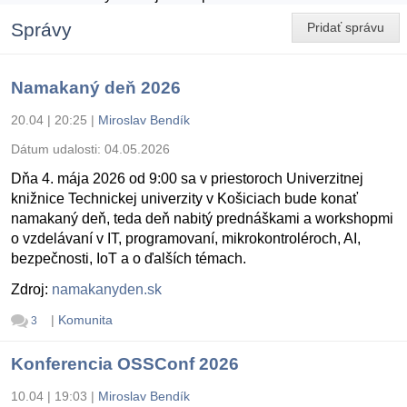
Správy
Pridať správu
Namakaný deň 2026
20.04 | 20:25
|
Miroslav Bendík
Dátum udalosti:
04.05.2026
Dňa 4. mája 2026 od 9:00 sa v priestoroch Univerzitnej
knižnice Technickej univerzity v Košiciach bude konať
namakaný deň, teda deň nabitý prednáškami a workshopmi
o vzdelávaní v IT, programovaní, mikrokontroléroch, AI,
bezpečnosti, IoT a o ďalších témach.
Zdroj:
namakanyden.sk
|
Komunita
3
Konferencia OSSConf 2026
10.04 | 19:03
|
Miroslav Bendík