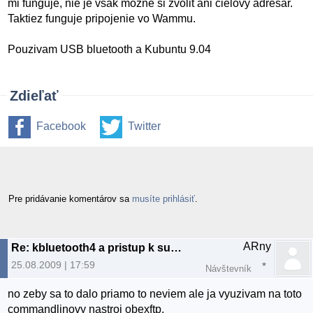
mi funguje, nie je vsak mozne si zvolit ani cielovy adresar.
Taktiez funguje pripojenie vo Wammu.
Pouzivam USB bluetooth a Kubuntu 9.04
Zdieľať
Facebook
Twitter
Pre pridávanie komentárov sa
musíte prihlásiť
.
ARny
Re: kbluetooth4 a pristup k suborom v MT
25.08.2009 | 17:59
Návštevník
no zeby sa to dalo priamo to neviem ale ja vyuzivam na toto
commandlinovy nastroj obexftp.