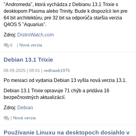
"Andromeda", ktorá vychádza z Debianu 13.1 Trixie s
desktopom Plasma alebo Trinity. Bude k dispozícii len pre
64 bit architektúru, pre 32 bit sa odporúča staršia verzia
Q4OS 5 "Aquarius".
Zdroj:
DistroWatch.com
|
Nová verzia
6
Debian 13.1 Trixie
08.09.2025 | 09:01
|
redhawk1975
Po mesiaci od vydania Debian 13 vyšla nová verzia 13.1.
Debian 13.1 Trixie opravuje 71 chýb a pridáva 16
bezpečnostných aktualizácií.
Zdroj:
Debian
|
Nová verzia
Používanie Linuxu na desktopoch dosiahlo v