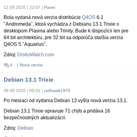
12.09.2025 | 22:07
|
Pavel
Bola vydaná nová verzia distribúcie
Q4OS
6.1
"Andromeda", ktorá vychádza z Debianu 13.1 Trixie s
desktopom Plasma alebo Trinity. Bude k dispozícii len pre
64 bit architektúru, pre 32 bit sa odporúča staršia verzia
Q4OS 5 "Aquarius".
Zdroj:
DistroWatch.com
|
Nová verzia
6
Debian 13.1 Trixie
08.09.2025 | 09:01
|
redhawk1975
Po mesiaci od vydania Debian 13 vyšla nová verzia 13.1.
Debian 13.1 Trixie opravuje 71 chýb a pridáva 16
bezpečnostných aktualizácií.
Zdroj:
Debian