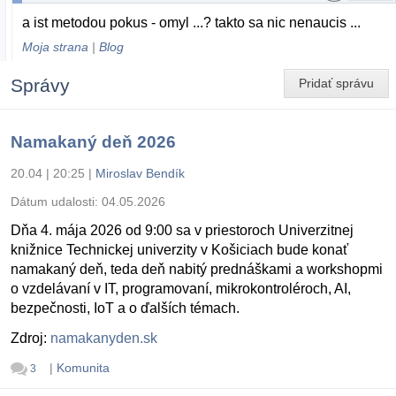
a ist metodou pokus - omyl ...? takto sa nic nenaucis ...
Moja strana
|
Blog
Správy
Pridať správu
Namakaný deň 2026
20.04 | 20:25
|
Miroslav Bendík
Dátum udalosti:
04.05.2026
Dňa 4. mája 2026 od 9:00 sa v priestoroch Univerzitnej
knižnice Technickej univerzity v Košiciach bude konať
namakaný deň, teda deň nabitý prednáškami a workshopmi
o vzdelávaní v IT, programovaní, mikrokontroléroch, AI,
bezpečnosti, IoT a o ďalších témach.
Zdroj:
namakanyden.sk
|
Komunita
3