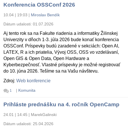
Konferencia OSSConf 2026
10.04 | 19:03
|
Miroslav Bendík
Dátum udalosti:
01.07.2026
Aj tento rok sa na Fakulte riadenia a informatiky Žilinskej
Univerzity v dňoch 1-3. júla 2026 bude konať konferencia
OSSConf. Príspevky budú zaradené v sekciách: Open AI,
LATEX, R a ich priatelia, Vývoj OSS, OSS vo vzdelávaní,
Open GIS & Open Data, Open Hardware a
Kyberbezpečnosť. Vlastné príspevky je možné registrovať
do 10. júna 2026. Tešíme sa na Vašu návštevu.
Zdroj:
Web konferencie
|
Komunita
1
Prihláste prednášku na 4. ročník OpenCamp
24.01 | 14:45
|
MarekGalinski
Dátum udalosti:
25.04.2026