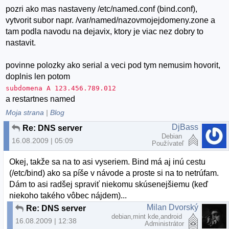
pozri ako mas nastaveny /etc/named.conf (bind.conf),
vytvorit subor napr. /var/named/nazovmojejdomeny.zone a
tam podla navodu na dejavix, ktory je viac nez dobry to
nastavit.
povinne polozky ako serial a veci pod tym nemusim hovorit,
doplnis len potom
subdomena A 123.456.789.012
a restartnes named
Moja strana
|
Blog
DjBass
Re: DNS server
Debian
16.08.2009 | 05:09
Používateľ
Okej, takže sa na to asi vyseriem. Bind má aj inú cestu
(/etc/bind) ako sa píše v návode a proste si na to netrúfam.
Dám to asi radšej spraviť niekomu skúsenejšiemu (keď
niekoho takého vôbec nájdem)...
Milan Dvorský
Re: DNS server
debian,mint kde,android
16.08.2009 | 12:38
Administrátor