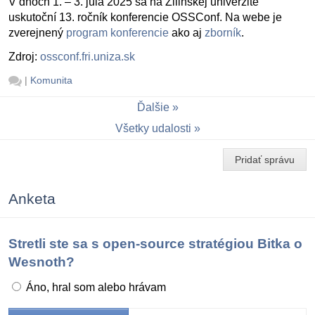
V dňoch 1. – 3. júla 2025 sa na Žilinskej univerzite
uskutoční 13. ročník konferencie OSSConf. Na webe je
zverejnený
program konferencie
ako aj
zborník
.
Zdroj:
ossconf.fri.uniza.sk
|
Komunita
Ďalšie
Všetky udalosti
Pridať správu
Anketa
Stretli ste sa s open-source stratégiou Bitka o
Wesnoth?
Áno, hral som alebo hrávam