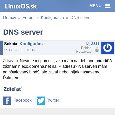
MENU
Domov
Fórum
Konfigurácia
DNS server
DNS server
DjBass
Sekcia
:
Konfigurácia
Debian
15.08.2009 | 01:04
Používateľ
Zdravím. Neviete mi pomôcť, ako mám na debiane priradiť A
záznam nieco.domena.net na IP adresu? Na serveri mám
nainštalovaný bind9, ale zatiaľ nebol nijak nastavený.
Ďakujem.
Zdieľať
Facebook
Twitter