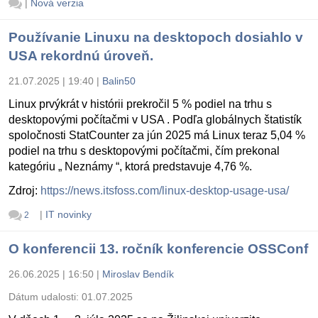
|
Nová verzia
Používanie Linuxu na desktopoch dosiahlo v
USA rekordnú úroveň.
21.07.2025 | 19:40
|
Balin50
Linux prvýkrát v histórii prekročil 5 % podiel na trhu s
desktopovými počítačmi v USA . Podľa globálnych štatistík
spoločnosti StatCounter za jún 2025 má Linux teraz 5,04 %
podiel na trhu s desktopovými počítačmi, čím prekonal
kategóriu „ Neznámy “, ktorá predstavuje 4,76 %.
Zdroj:
https://news.itsfoss.com/linux-desktop-usage-usa/
|
IT novinky
2
O konferencii 13. ročník konferencie OSSConf
26.06.2025 | 16:50
|
Miroslav Bendík
Dátum udalosti:
01.07.2025