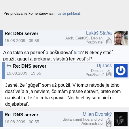
Pre pridávanie komentárov sa
musíte prihlásiť
.
Lukáš Staňa
Re: DNS server
Arch, CentOS, Debian
15.08.2009 | 09:58
Používateľ
A čo takto sa pozrieť a poštudovať
tuto
? Niekedy stačí
použiť gúgel a prekonať vlastnú lenivosť :-P
DjBass
Re: DNS server
Debian
15.08.2009 | 19:55
Používateľ
Jasné, že "gúgel" som už použil. V tomto návode je toho
dosť veľa a ja neviem, čo mám presne spraviť, preto som
napísal tu, že čo treba spraviť. Nechcel by som niečo
dojebabrať.
Milan Dvorský
Re: DNS server
debian,mint kde,android
16.08.2009 | 00:55
Administrátor