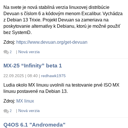
Na svete je nová stabilná verzia linuxovej distribúcie
Devuan s číslom 6 a kódovým menom Excalibur. Vychádza
z Debian 13 Trixie. Projekt Devuan sa zameriava na
poskytovanie alternatívy k Debianu, ktorú je možné použiť
bez SystemD.
Zdroj:
https://www.devuan.org/get-devuan
|
Nová verzia
2
MX-25 “Infinity” beta 1
22.09.2025 | 08:40
|
redhawk1975
Ludia okolo MX linuxu uvolnili na testovanie prvé ISO MX
linuxu postavené na Debian 13.
Zdroj:
MX linux
|
Nová verzia
2
Q4OS 6.1 "Andromeda"