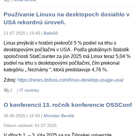
Používanie Linuxu na desktopoch dosiahlo v
USA rekordnú úroveň.
21.07.2025 | 19:40
|
Balin50
Linux prvýkrát v histórii prekročil 5 % podiel na trhu s
desktopovými počítačmi v USA . Podľa globálnych štatistík
spoločnosti StatCounter za jún 2025 má Linux teraz 5,04 %
podiel na trhu s desktopovými počítačmi, čím prekonal
kategóriu „ Neznámy “, ktorá predstavuje 4,76 %.
Zdroj:
https://news.itsfoss.com/linux-desktop-usage-usa/
|
IT novinky
2
O konferencii 13. ročník konferencie OSSConf
26.06.2025 | 16:50
|
Miroslav Bendík
Dátum udalosti:
01.07.2025
V dňoch 1. – 3. júla 2025 sa na Žilinskej univerzite