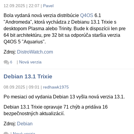
12.09.2025 | 22:07
|
Pavel
Bola vydaná nová verzia distribúcie
Q4OS
6.1
"Andromeda", ktorá vychádza z Debianu 13.1 Trixie s
desktopom Plasma alebo Trinity. Bude k dispozícii len pre
64 bit architektúru, pre 32 bit sa odporúča staršia verzia
Q4OS 5 "Aquarius".
Zdroj:
DistroWatch.com
|
Nová verzia
6
Debian 13.1 Trixie
08.09.2025 | 09:01
|
redhawk1975
Po mesiaci od vydania Debian 13 vyšla nová verzia 13.1.
Debian 13.1 Trixie opravuje 71 chýb a pridáva 16
bezpečnostných aktualizácií.
Zdroj:
Debian
|
Nová verzia