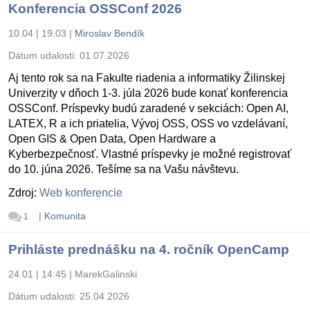
Konferencia OSSConf 2026
10.04 | 19:03
|
Miroslav Bendík
Dátum udalosti:
01.07.2026
Aj tento rok sa na Fakulte riadenia a informatiky Žilinskej
Univerzity v dňoch 1-3. júla 2026 bude konať konferencia
OSSConf. Príspevky budú zaradené v sekciách: Open AI,
LATEX, R a ich priatelia, Vývoj OSS, OSS vo vzdelávaní,
Open GIS & Open Data, Open Hardware a
Kyberbezpečnosť. Vlastné príspevky je možné registrovať
do 10. júna 2026. Tešíme sa na Vašu návštevu.
Zdroj:
Web konferencie
|
Komunita
1
Prihláste prednášku na 4. ročník OpenCamp
24.01 | 14:45
|
MarekGalinski
Dátum udalosti:
25.04.2026