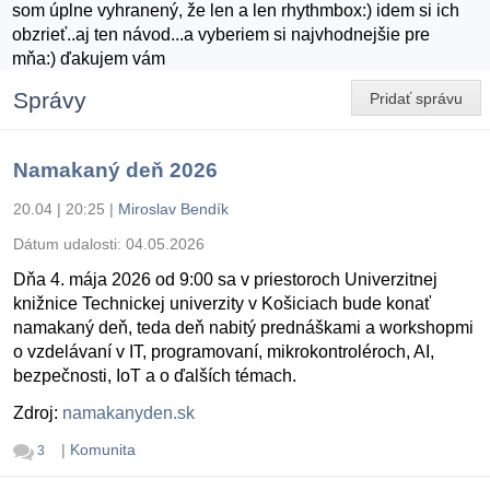
som úplne vyhranený, že len a len rhythmbox:) idem si ich
obzrieť..aj ten návod...a vyberiem si najvhodnejšie pre
mňa:) ďakujem vám
Správy
Pridať správu
Namakaný deň 2026
20.04 | 20:25
|
Miroslav Bendík
Dátum udalosti:
04.05.2026
Dňa 4. mája 2026 od 9:00 sa v priestoroch Univerzitnej
knižnice Technickej univerzity v Košiciach bude konať
namakaný deň, teda deň nabitý prednáškami a workshopmi
o vzdelávaní v IT, programovaní, mikrokontroléroch, AI,
bezpečnosti, IoT a o ďalších témach.
Zdroj:
namakanyden.sk
|
Komunita
3