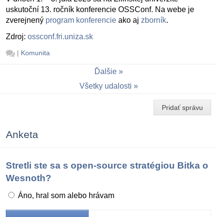
uskutoční 13. ročník konferencie OSSConf. Na webe je
zverejnený
program konferencie
ako aj
zborník
.
Zdroj:
ossconf.fri.uniza.sk
|
Komunita
Ďalšie
Všetky udalosti
Pridať správu
Anketa
Stretli ste sa s open-source stratégiou Bitka o
Wesnoth?
Áno, hral som alebo hrávam