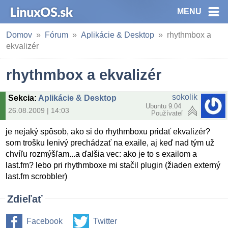
MENU
Domov
Fórum
Aplikácie & Desktop
rhythmbox a
ekvalizér
rhythmbox a ekvalizér
sokolik
Sekcia
:
Aplikácie & Desktop
Ubuntu 9.04
26.08.2009 | 14:03
Používateľ
je nejaký spôsob, ako si do rhythmboxu pridať ekvalizér?
som trošku lenivý prechádzať na exaile, aj keď nad tým už
chvíľu rozmýšľam...a ďalšia vec: ako je to s exailom a
last.fm? lebo pri rhythmboxe mi stačil plugin (žiaden externý
last.fm scrobbler)
Zdieľať
Facebook
Twitter