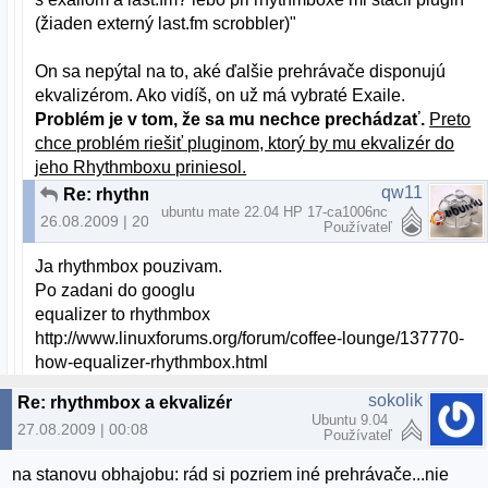
(žiaden externý last.fm scrobbler)"
On sa nepýtal na to, aké ďalšie prehrávače disponujú
ekvalizérom. Ako vidíš, on už má vybraté Exaile.
Problém je v tom, že sa mu nechce prechádzať.
Preto
chce problém riešiť pluginom, ktorý by mu ekvalizér do
jeho Rhythmboxu priniesol.
qw11
Re: rhythmbox a ekvalizér
ubuntu mate 22.04 HP 17-ca1006nc
26.08.2009 | 20:07
Používateľ
Ja rhythmbox pouzivam.
Po zadani do googlu
equalizer to rhythmbox
http://www.linuxforums.org/forum/coffee-lounge/137770-
how-equalizer-rhythmbox.html
sokolik
Re: rhythmbox a ekvalizér
Ubuntu 9.04
27.08.2009 | 00:08
Používateľ
na stanovu obhajobu: rád si pozriem iné prehrávače...nie