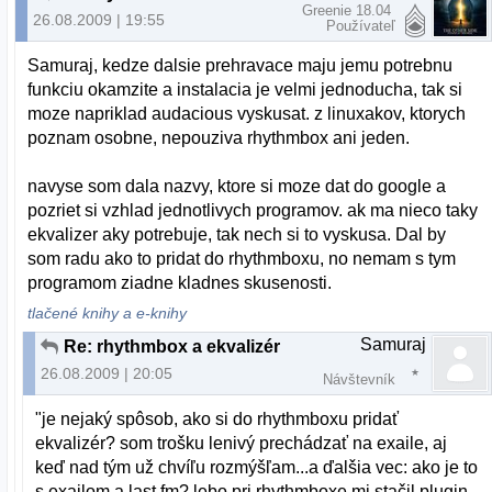
Greenie 18.04
26.08.2009 | 19:55
Používateľ
Samuraj, kedze dalsie prehravace maju jemu potrebnu
funkciu okamzite a instalacia je velmi jednoducha, tak si
moze napriklad audacious vyskusat. z linuxakov, ktorych
poznam osobne, nepouziva rhythmbox ani jeden.
navyse som dala nazvy, ktore si moze dat do google a
pozriet si vzhlad jednotlivych programov. ak ma nieco taky
ekvalizer aky potrebuje, tak nech si to vyskusa. Dal by
som radu ako to pridat do rhythmboxu, no nemam s tym
programom ziadne kladnes skusenosti.
tlačené knihy a e-knihy
Samuraj
Re: rhythmbox a ekvalizér
26.08.2009 | 20:05
Návštevník
"je nejaký spôsob, ako si do rhythmboxu pridať
ekvalizér? som trošku lenivý prechádzať na exaile, aj
keď nad tým už chvíľu rozmýšľam...a ďalšia vec: ako je to
s exailom a last.fm? lebo pri rhythmboxe mi stačil plugin