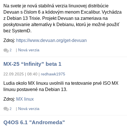
Na svete je nová stabilná verzia linuxovej distribúcie
Devuan s číslom 6 a kódovým menom Excalibur. Vychádza
z Debian 13 Trixie. Projekt Devuan sa zameriava na
poskytovanie alternatívy k Debianu, ktorú je možné použiť
bez SystemD.
Zdroj:
https://www.devuan.org/get-devuan
|
Nová verzia
2
MX-25 “Infinity” beta 1
22.09.2025 | 08:40
|
redhawk1975
Ludia okolo MX linuxu uvolnili na testovanie prvé ISO MX
linuxu postavené na Debian 13.
Zdroj:
MX linux
|
Nová verzia
2
Q4OS 6.1 "Andromeda"