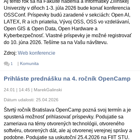
Aj tento rok sa na Fakulte riadenia a informatiky Žilinskej
Univerzity v dňoch 1-3. júla 2026 bude konať konferencia
OSSConf. Príspevky budú zaradené v sekciách: Open AI,
LATEX, R a ich priatelia, Vývoj OSS, OSS vo vzdelávaní,
Open GIS & Open Data, Open Hardware a
Kyberbezpečnosť. Vlastné príspevky je možné registrovať
do 10. júna 2026. Tešíme sa na Vašu návštevu.
Zdroj:
Web konferencie
|
Komunita
1
Prihláste prednášku na 4. ročník OpenCamp
24.01 | 14:45
|
MarekGalinski
Dátum udalosti:
25.04.2026
Štvrtý ročník Bratislava OpenCamp pozná svoj termín a je
spustená možnosť prihlasovať príspevky. Podujatie sa
zameriava na témy otvorených technológii, otvoreného
softvéru, otvorených dát, ale aj otvorenej verejnej správy a
podobne. Podujatie sa uskutoční 25.4.2026 na FIIT STU.