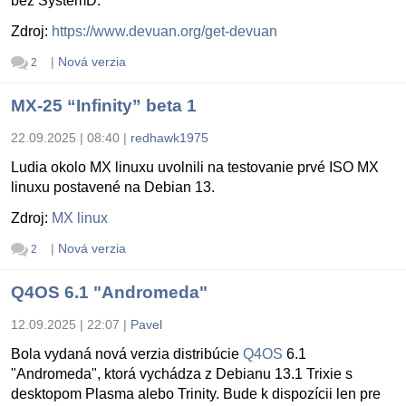
bez SystemD.
Zdroj:
https://www.devuan.org/get-devuan
|
Nová verzia
2
MX-25 “Infinity” beta 1
22.09.2025 | 08:40
|
redhawk1975
Ludia okolo MX linuxu uvolnili na testovanie prvé ISO MX
linuxu postavené na Debian 13.
Zdroj:
MX linux
|
Nová verzia
2
Q4OS 6.1 "Andromeda"
12.09.2025 | 22:07
|
Pavel
Bola vydaná nová verzia distribúcie
Q4OS
6.1
"Andromeda", ktorá vychádza z Debianu 13.1 Trixie s
desktopom Plasma alebo Trinity. Bude k dispozícii len pre