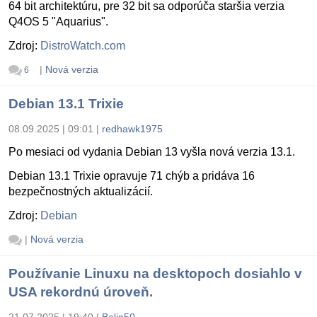
64 bit architektúru, pre 32 bit sa odporúča staršia verzia
Q4OS 5 "Aquarius".
Zdroj:
DistroWatch.com
|
Nová verzia
6
Debian 13.1 Trixie
08.09.2025 | 09:01
|
redhawk1975
Po mesiaci od vydania Debian 13 vyšla nová verzia 13.1.
Debian 13.1 Trixie opravuje 71 chýb a pridáva 16
bezpečnostných aktualizácií.
Zdroj:
Debian
|
Nová verzia
Používanie Linuxu na desktopoch dosiahlo v
USA rekordnú úroveň.