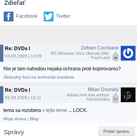
Zdieľať
Facebook
Twitter
Zefram Cochrane
Re: DVDs l
MS Windows Vista Ultimate 64bi
03.09.2009 | 13:09
Používateľ
Nie je tam nahodou nejaka ochrana proti kopirovaniu?
Slobodný font na technické kreslenie
Milan Dvorský
Re: DVDs l
debian,mint kde,android
03.09.2009 | 13:11
Administrátor
tema sa rozobera
v tejto teme
... LOCK.
Moja strana
|
Blog
Správy
Pridať správu