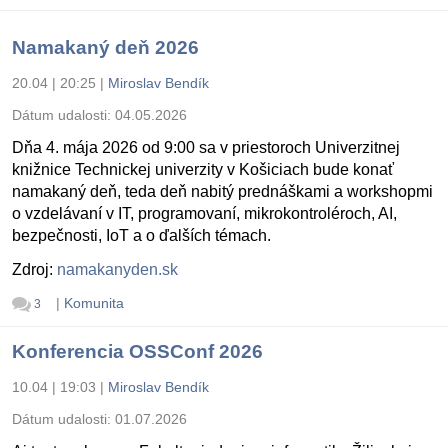
Namakaný deň 2026
20.04 | 20:25
|
Miroslav Bendík
Dátum udalosti:
04.05.2026
Dňa 4. mája 2026 od 9:00 sa v priestoroch Univerzitnej
knižnice Technickej univerzity v Košiciach bude konať
namakaný deň, teda deň nabitý prednáškami a workshopmi
o vzdelávaní v IT, programovaní, mikrokontroléroch, AI,
bezpečnosti, IoT a o ďalších témach.
Zdroj:
namakanyden.sk
|
Komunita
3
Konferencia OSSConf 2026
10.04 | 19:03
|
Miroslav Bendík
Dátum udalosti:
01.07.2026