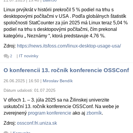
21.07.2025 | 19:40
|
Balin50
Linux prvýkrát v histórii prekročil 5 % podiel na trhu s
desktopovými počítačmi v USA . Podľa globálnych štatistík
spoločnosti StatCounter za jún 2025 má Linux teraz 5,04 %
podiel na trhu s desktopovými počítačmi, čím prekonal
kategóriu „ Neznámy “, ktorá predstavuje 4,76 %.
Zdroj:
https://news.itsfoss.com/linux-desktop-usage-usa/
|
IT novinky
2
O konferencii 13. ročník konferencie OSSConf
26.06.2025 | 16:50
|
Miroslav Bendík
Dátum udalosti:
01.07.2025
V dňoch 1. – 3. júla 2025 sa na Žilinskej univerzite
uskutoční 13. ročník konferencie OSSConf. Na webe je
zverejnený
program konferencie
ako aj
zborník
.
Zdroj:
ossconf.fri.uniza.sk