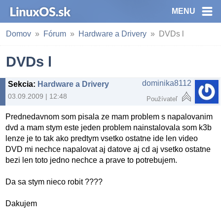
MENU
Domov
Fórum
Hardware a Drivery
DVDs l
DVDs l
dominika8112
Sekcia
:
Hardware a Drivery
03.09.2009 | 12:48
Používateľ
Prednedavnom som pisala ze mam problem s napalovanim
dvd a mam stym este jeden problem nainstalovala som k3b
lenze je to tak ako predtym vsetko ostatne ide len video
DVD mi nechce napalovat aj datove aj cd aj vsetko ostatne
bezi len toto jedno nechce a prave to potrebujem.
Da sa stym nieco robit ????
Dakujem