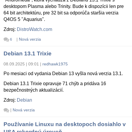
desktopom Plasma alebo Trinity. Bude k dispozícii len pre
64 bit architektúru, pre 32 bit sa odporúča staršia verzia
Q4OS 5 "Aquarius".
Zdroj:
DistroWatch.com
|
Nová verzia
6
Debian 13.1 Trixie
08.09.2025 | 09:01
|
redhawk1975
Po mesiaci od vydania Debian 13 vyšla nová verzia 13.1.
Debian 13.1 Trixie opravuje 71 chýb a pridáva 16
bezpečnostných aktualizácií.
Zdroj:
Debian
|
Nová verzia
Používanie Linuxu na desktopoch dosiahlo v
USA rekordnú úroveň.