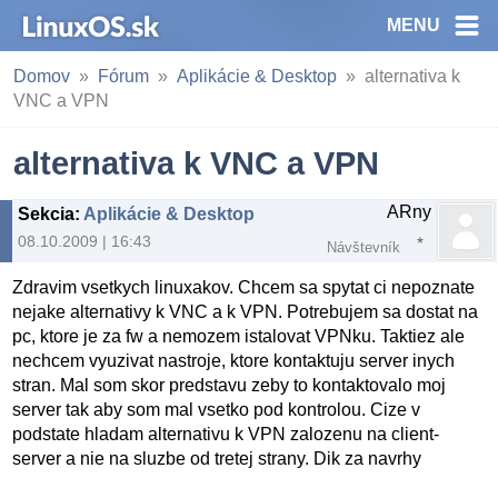
MENU
Domov
Fórum
Aplikácie & Desktop
alternativa k
VNC a VPN
alternativa k VNC a VPN
ARny
Sekcia
:
Aplikácie & Desktop
08.10.2009 | 16:43
Návštevník
Zdravim vsetkych linuxakov. Chcem sa spytat ci nepoznate
nejake alternativy k VNC a k VPN. Potrebujem sa dostat na
pc, ktore je za fw a nemozem istalovat VPNku. Taktiez ale
nechcem vyuzivat nastroje, ktore kontaktuju server inych
stran. Mal som skor predstavu zeby to kontaktovalo moj
server tak aby som mal vsetko pod kontrolou. Cize v
podstate hladam alternativu k VPN zalozenu na client-
server a nie na sluzbe od tretej strany. Dik za navrhy