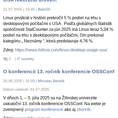
21.07.2025 | 19:40
|
Balin50
Linux prvýkrát v histórii prekročil 5 % podiel na trhu s
desktopovými počítačmi v USA . Podľa globálnych štatistík
spoločnosti StatCounter za jún 2025 má Linux teraz 5,04 %
podiel na trhu s desktopovými počítačmi, čím prekonal
kategóriu „ Neznámy “, ktorá predstavuje 4,76 %.
Zdroj:
https://news.itsfoss.com/linux-desktop-usage-usa/
|
IT novinky
2
O konferencii 13. ročník konferencie OSSConf
26.06.2025 | 16:50
|
Miroslav Bendík
Dátum udalosti:
01.07.2025
V dňoch 1. – 3. júla 2025 sa na Žilinskej univerzite
uskutoční 13. ročník konferencie OSSConf. Na webe je
zverejnený
program konferencie
ako aj
zborník
.