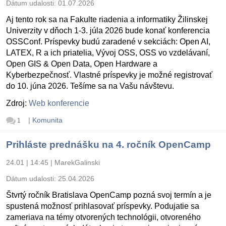
Dátum udalosti:
01.07.2026
Aj tento rok sa na Fakulte riadenia a informatiky Žilinskej
Univerzity v dňoch 1-3. júla 2026 bude konať konferencia
OSSConf. Príspevky budú zaradené v sekciách: Open AI,
LATEX, R a ich priatelia, Vývoj OSS, OSS vo vzdelávaní,
Open GIS & Open Data, Open Hardware a
Kyberbezpečnosť. Vlastné príspevky je možné registrovať
do 10. júna 2026. Tešíme sa na Vašu návštevu.
Zdroj:
Web konferencie
|
Komunita
1
Prihláste prednášku na 4. ročník OpenCamp
24.01 | 14:45
|
MarekGalinski
Dátum udalosti:
25.04.2026
Štvrtý ročník Bratislava OpenCamp pozná svoj termín a je
spustená možnosť prihlasovať príspevky. Podujatie sa
zameriava na témy otvorených technológii, otvoreného