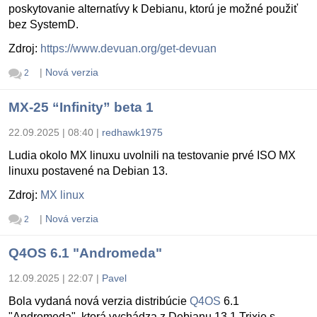
poskytovanie alternatívy k Debianu, ktorú je možné použiť
bez SystemD.
Zdroj:
https://www.devuan.org/get-devuan
|
Nová verzia
2
MX-25 “Infinity” beta 1
22.09.2025 | 08:40
|
redhawk1975
Ludia okolo MX linuxu uvolnili na testovanie prvé ISO MX
linuxu postavené na Debian 13.
Zdroj:
MX linux
|
Nová verzia
2
Q4OS 6.1 "Andromeda"
12.09.2025 | 22:07
|
Pavel
Bola vydaná nová verzia distribúcie
Q4OS
6.1
"Andromeda", ktorá vychádza z Debianu 13.1 Trixie s