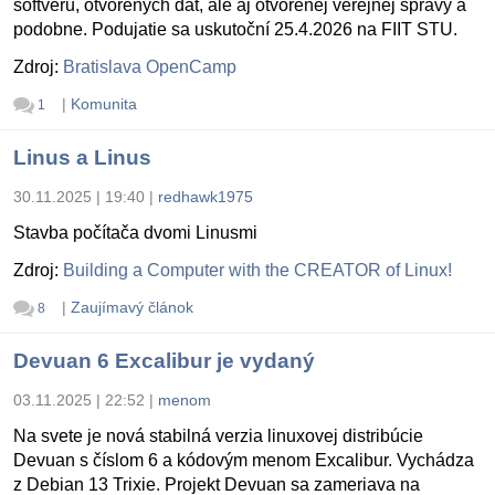
softvéru, otvorených dát, ale aj otvorenej verejnej správy a
podobne. Podujatie sa uskutoční 25.4.2026 na FIIT STU.
Zdroj:
Bratislava OpenCamp
|
Komunita
1
Linus a Linus
30.11.2025 | 19:40
|
redhawk1975
Stavba počítača dvomi Linusmi
Zdroj:
Building a Computer with the CREATOR of Linux!
|
Zaujímavý článok
8
Devuan 6 Excalibur je vydaný
03.11.2025 | 22:52
|
menom
Na svete je nová stabilná verzia linuxovej distribúcie
Devuan s číslom 6 a kódovým menom Excalibur. Vychádza
z Debian 13 Trixie. Projekt Devuan sa zameriava na