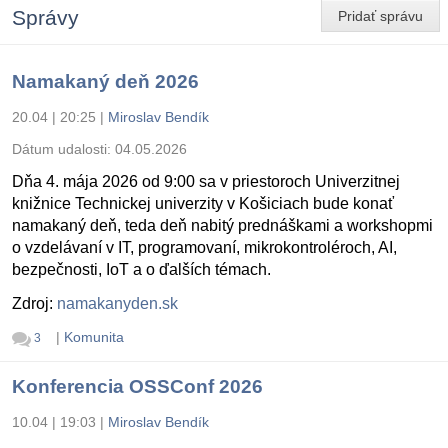
Správy
Pridať správu
Namakaný deň 2026
20.04 | 20:25
|
Miroslav Bendík
Dátum udalosti:
04.05.2026
Dňa 4. mája 2026 od 9:00 sa v priestoroch Univerzitnej
knižnice Technickej univerzity v Košiciach bude konať
namakaný deň, teda deň nabitý prednáškami a workshopmi
o vzdelávaní v IT, programovaní, mikrokontroléroch, AI,
bezpečnosti, IoT a o ďalších témach.
Zdroj:
namakanyden.sk
|
Komunita
3
Konferencia OSSConf 2026
10.04 | 19:03
|
Miroslav Bendík