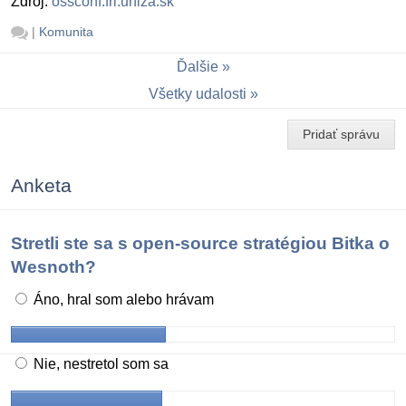
Zdroj:
ossconf.fri.uniza.sk
|
Komunita
Ďalšie
Všetky udalosti
Pridať správu
Anketa
Stretli ste sa s open-source stratégiou Bitka o
Wesnoth?
Áno, hral som alebo hrávam
Nie, nestretol som sa