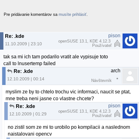
Pre pridávanie komentárov sa
musíte prihlásiť
.
pison
Re: .kde
openSUSE 13.1, KDE 4.12.3
11.10.2009 | 23:10
Používateľ
tak sa mi ich tam podarilo vratit ale vypisuje toto
call to lnusertemp failed
arch
Re: .kde
12.10.2009 | 00:14
Návštevník
myslim ze by to chtelo trochu vic informaci, naucit se ptat,
mne treba neni jasne co vlastne chcete?
pison
Re: .kde
openSUSE 13.1, KDE 4.12.3
12.10.2009 | 01:29
Používateľ
no zistil som ze mi to urobilo po kompilacii a naslednom
naistalovani opencv