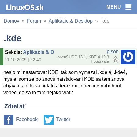
MENU
Domov
Fórum
Aplikácie & Desktop
.kde
.kde
pison
Sekcia
:
Aplikácie & Desktop
openSUSE 13.1, KDE 4.12.3
11.10.2009 | 22:40
Používateľ
neslo mi nastartovat KDE, tak som vymazal .kde aj .kde4,
myslel som ze po znovu naistalovani KDE sa tam znova
objavia, ale to sa netalo a teraz mi to nechce nabehnut
vobec, da sa to tam nejako vratit
Zdieľať
Facebook
Twitter