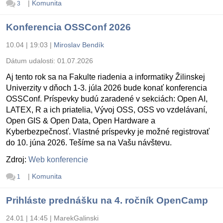
|
Komunita
3
Konferencia OSSConf 2026
10.04 | 19:03
|
Miroslav Bendík
Dátum udalosti:
01.07.2026
Aj tento rok sa na Fakulte riadenia a informatiky Žilinskej
Univerzity v dňoch 1-3. júla 2026 bude konať konferencia
OSSConf. Príspevky budú zaradené v sekciách: Open AI,
LATEX, R a ich priatelia, Vývoj OSS, OSS vo vzdelávaní,
Open GIS & Open Data, Open Hardware a
Kyberbezpečnosť. Vlastné príspevky je možné registrovať
do 10. júna 2026. Tešíme sa na Vašu návštevu.
Zdroj:
Web konferencie
|
Komunita
1
Prihláste prednášku na 4. ročník OpenCamp
24.01 | 14:45
|
MarekGalinski