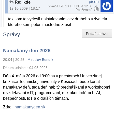
pison
Re: .kde
openSUSE 13.1, KDE 4.12.3
12.10.2009 | 18:17
Používateľ
tak som to vyriesil naistalovanim cez druheho uzivatela
ktoreho som potom nasledne zrusil
Správy
Pridať správu
Namakaný deň 2026
20.04 | 20:25
|
Miroslav Bendík
Dátum udalosti:
04.05.2026
Dňa 4. mája 2026 od 9:00 sa v priestoroch Univerzitnej
knižnice Technickej univerzity v Košiciach bude konať
namakaný deň, teda deň nabitý prednáškami a workshopmi
o vzdelávaní v IT, programovaní, mikrokontroléroch, AI,
bezpečnosti, IoT a o ďalších témach.
Zdroj:
namakanyden.sk