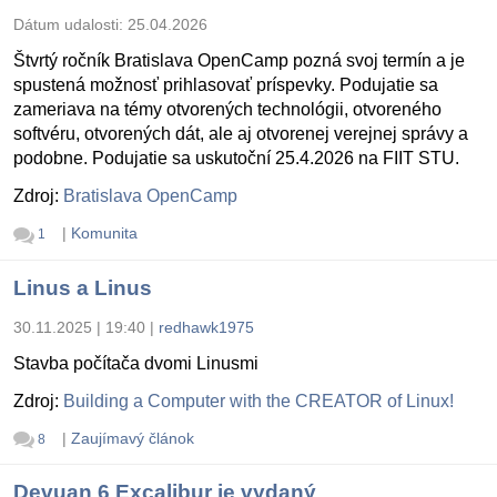
Dátum udalosti:
25.04.2026
Štvrtý ročník Bratislava OpenCamp pozná svoj termín a je
spustená možnosť prihlasovať príspevky. Podujatie sa
zameriava na témy otvorených technológii, otvoreného
softvéru, otvorených dát, ale aj otvorenej verejnej správy a
podobne. Podujatie sa uskutoční 25.4.2026 na FIIT STU.
Zdroj:
Bratislava OpenCamp
|
Komunita
1
Linus a Linus
30.11.2025 | 19:40
|
redhawk1975
Stavba počítača dvomi Linusmi
Zdroj:
Building a Computer with the CREATOR of Linux!
|
Zaujímavý článok
8
Devuan 6 Excalibur je vydaný