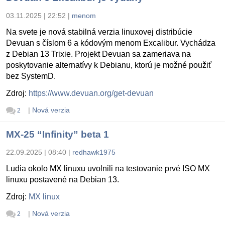
03.11.2025 | 22:52
|
menom
Na svete je nová stabilná verzia linuxovej distribúcie
Devuan s číslom 6 a kódovým menom Excalibur. Vychádza
z Debian 13 Trixie. Projekt Devuan sa zameriava na
poskytovanie alternatívy k Debianu, ktorú je možné použiť
bez SystemD.
Zdroj:
https://www.devuan.org/get-devuan
|
Nová verzia
2
MX-25 “Infinity” beta 1
22.09.2025 | 08:40
|
redhawk1975
Ludia okolo MX linuxu uvolnili na testovanie prvé ISO MX
linuxu postavené na Debian 13.
Zdroj:
MX linux
|
Nová verzia
2