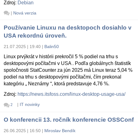
Zdroj:
Debian
|
Nová verzia
Používanie Linuxu na desktopoch dosiahlo v
USA rekordnú úroveň.
21.07.2025 | 19:40
|
Balin50
Linux prvýkrát v histórii prekročil 5 % podiel na trhu s
desktopovými počítačmi v USA . Podľa globálnych štatistík
spoločnosti StatCounter za jún 2025 má Linux teraz 5,04 %
podiel na trhu s desktopovými počítačmi, čím prekonal
kategóriu „ Neznámy “, ktorá predstavuje 4,76 %.
Zdroj:
https://news.itsfoss.com/linux-desktop-usage-usa/
|
IT novinky
2
O konferencii 13. ročník konferencie OSSConf
26.06.2025 | 16:50
|
Miroslav Bendík