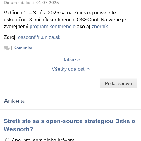
Dátum udalosti:
01.07.2025
V dňoch 1. – 3. júla 2025 sa na Žilinskej univerzite
uskutoční 13. ročník konferencie OSSConf. Na webe je
zverejnený
program konferencie
ako aj
zborník
.
Zdroj:
ossconf.fri.uniza.sk
|
Komunita
Ďalšie
Všetky udalosti
Pridať správu
Anketa
Stretli ste sa s open-source stratégiou Bitka o
Wesnoth?
Áno, hral som alebo hrávam