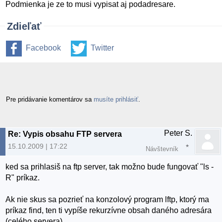
Podmienka je ze to musi vypisat aj podadresare.
Zdieľať
Facebook
Twitter
Pre pridávanie komentárov sa
musíte prihlásiť
.
Peter S.
Re: Vypis obsahu FTP servera
15.10.2009 | 17:22
Návštevník
ked sa prihlasiš na ftp server, tak možno bude fungovať "ls -
R" príkaz.
Ak nie skus sa pozrieť na konzolový program lftp, ktorý ma
príkaz find, ten ti vypíše rekurzívne obsah daného adresára
(celého servera)