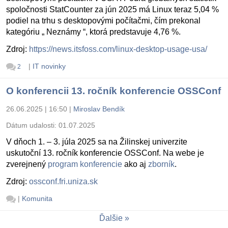
spoločnosti StatCounter za jún 2025 má Linux teraz 5,04 %
podiel na trhu s desktopovými počítačmi, čím prekonal
kategóriu „ Neznámy “, ktorá predstavuje 4,76 %.
Zdroj:
https://news.itsfoss.com/linux-desktop-usage-usa/
|
IT novinky
2
O konferencii 13. ročník konferencie OSSConf
26.06.2025 | 16:50
|
Miroslav Bendík
Dátum udalosti:
01.07.2025
V dňoch 1. – 3. júla 2025 sa na Žilinskej univerzite
uskutoční 13. ročník konferencie OSSConf. Na webe je
zverejnený
program konferencie
ako aj
zborník
.
Zdroj:
ossconf.fri.uniza.sk
|
Komunita
Ďalšie