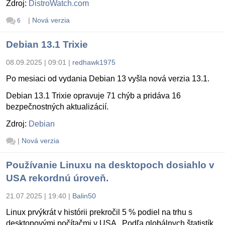
Zdroj:
DistroWatch.com
|
Nová verzia
6
Debian 13.1 Trixie
08.09.2025 | 09:01
|
redhawk1975
Po mesiaci od vydania Debian 13 vyšla nová verzia 13.1.
Debian 13.1 Trixie opravuje 71 chýb a pridáva 16
bezpečnostných aktualizácií.
Zdroj:
Debian
|
Nová verzia
Používanie Linuxu na desktopoch dosiahlo v
USA rekordnú úroveň.
21.07.2025 | 19:40
|
Balin50
Linux prvýkrát v histórii prekročil 5 % podiel na trhu s
desktopovými počítačmi v USA . Podľa globálnych štatistík