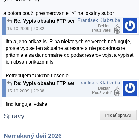
a potom použi presmerovanie ">" na lokálny súbor
Frantisek Klabzuba
Re: Vypis obsahu FTP servera
Debian
15.10.2009 | 20:32
Používateľ
lftp a jeho prikaz ls -R na niektorych serveroch nefunguje,
proste vypise len aktualne adresare a nie podadresare
pritom ale sa da normalne do podadresarov vojst a vypisat
ich obsah prikazom ls.
Potrebujem funkcne riesenie.
Frantisek Klabzuba
Re: Vypis obsahu FTP servera
Debian
15.10.2009 | 20:38
Používateľ
find funguje, vdaka
Správy
Pridať správu
Namakaný deň 2026