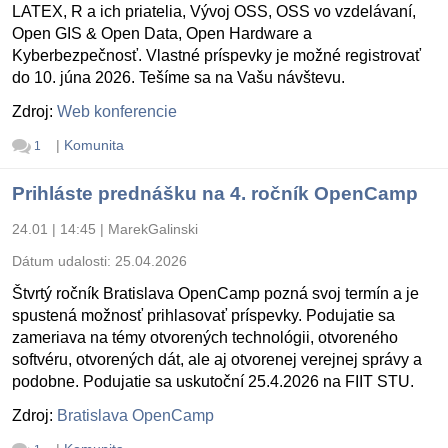
LATEX, R a ich priatelia, Vývoj OSS, OSS vo vzdelávaní,
Open GIS & Open Data, Open Hardware a
Kyberbezpečnosť. Vlastné príspevky je možné registrovať
do 10. júna 2026. Tešíme sa na Vašu návštevu.
Zdroj:
Web konferencie
|
Komunita
1
Prihláste prednášku na 4. ročník OpenCamp
24.01 | 14:45
|
MarekGalinski
Dátum udalosti:
25.04.2026
Štvrtý ročník Bratislava OpenCamp pozná svoj termín a je
spustená možnosť prihlasovať príspevky. Podujatie sa
zameriava na témy otvorených technológii, otvoreného
softvéru, otvorených dát, ale aj otvorenej verejnej správy a
podobne. Podujatie sa uskutoční 25.4.2026 na FIIT STU.
Zdroj:
Bratislava OpenCamp