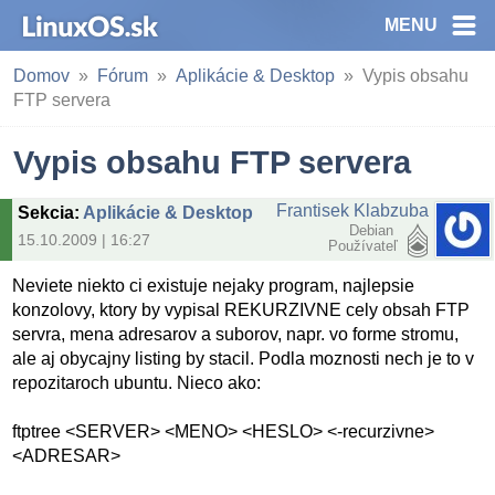
MENU
Domov
Fórum
Aplikácie & Desktop
Vypis obsahu
FTP servera
Vypis obsahu FTP servera
Frantisek Klabzuba
Sekcia
:
Aplikácie & Desktop
Debian
15.10.2009 | 16:27
Používateľ
Neviete niekto ci existuje nejaky program, najlepsie
konzolovy, ktory by vypisal REKURZIVNE cely obsah FTP
servra, mena adresarov a suborov, napr. vo forme stromu,
ale aj obycajny listing by stacil. Podla moznosti nech je to v
repozitaroch ubuntu. Nieco ako:
ftptree <SERVER> <MENO> <HESLO> <-recurzivne>
<ADRESAR>