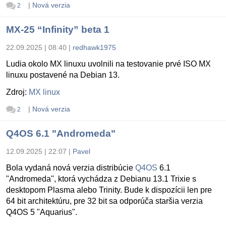
|
Nová verzia
2
MX-25 “Infinity” beta 1
22.09.2025 | 08:40
|
redhawk1975
Ludia okolo MX linuxu uvolnili na testovanie prvé ISO MX
linuxu postavené na Debian 13.
Zdroj:
MX linux
|
Nová verzia
2
Q4OS 6.1 "Andromeda"
12.09.2025 | 22:07
|
Pavel
Bola vydaná nová verzia distribúcie
Q4OS
6.1
"Andromeda", ktorá vychádza z Debianu 13.1 Trixie s
desktopom Plasma alebo Trinity. Bude k dispozícii len pre
64 bit architektúru, pre 32 bit sa odporúča staršia verzia
Q4OS 5 "Aquarius".