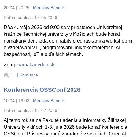
20.04 | 20:25
|
Miroslav Bendík
Dátum udalosti:
04.05.2026
Dňa 4. mája 2026 od 9:00 sa v priestoroch Univerzitnej
knižnice Technickej univerzity v Košiciach bude konať
namakaný deň, teda deň nabitý prednáškami a workshopmi
o vzdelávaní v IT, programovaní, mikrokontroléroch, AI,
bezpečnosti, IoT a o ďalších témach.
Zdroj:
namakanyden.sk
|
Komunita
3
Konferencia OSSConf 2026
10.04 | 19:03
|
Miroslav Bendík
Dátum udalosti:
01.07.2026
Aj tento rok sa na Fakulte riadenia a informatiky Žilinskej
Univerzity v dňoch 1-3. júla 2026 bude konať konferencia
OSSConf. Príspevky budú zaradené v sekciách: Open AI,