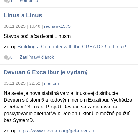
|
Komunita
1
Linus a Linus
30.11.2025 | 19:40
|
redhawk1975
Stavba počítača dvomi Linusmi
Zdroj:
Building a Computer with the CREATOR of Linux!
|
Zaujímavý článok
8
Devuan 6 Excalibur je vydaný
03.11.2025 | 22:52
|
menom
Na svete je nová stabilná verzia linuxovej distribúcie
Devuan s číslom 6 a kódovým menom Excalibur. Vychádza
z Debian 13 Trixie. Projekt Devuan sa zameriava na
poskytovanie alternatívy k Debianu, ktorú je možné použiť
bez SystemD.
Zdroj:
https://www.devuan.org/get-devuan