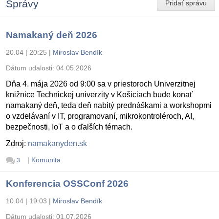
Správy
Pridať správu
Namakaný deň 2026
20.04 | 20:25
|
Miroslav Bendík
Dátum udalosti:
04.05.2026
Dňa 4. mája 2026 od 9:00 sa v priestoroch Univerzitnej
knižnice Technickej univerzity v Košiciach bude konať
namakaný deň, teda deň nabitý prednáškami a workshopmi
o vzdelávaní v IT, programovaní, mikrokontroléroch, AI,
bezpečnosti, IoT a o ďalších témach.
Zdroj:
namakanyden.sk
|
Komunita
3
Konferencia OSSConf 2026
10.04 | 19:03
|
Miroslav Bendík
Dátum udalosti:
01.07.2026