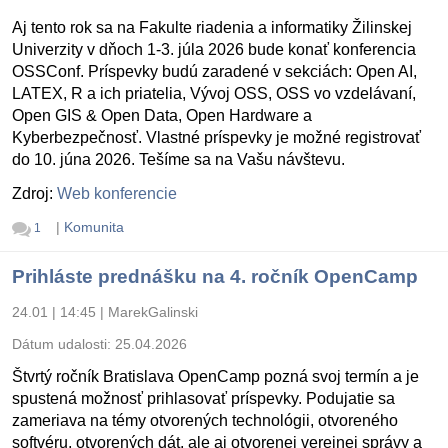
Aj tento rok sa na Fakulte riadenia a informatiky Žilinskej
Univerzity v dňoch 1-3. júla 2026 bude konať konferencia
OSSConf. Príspevky budú zaradené v sekciách: Open AI,
LATEX, R a ich priatelia, Vývoj OSS, OSS vo vzdelávaní,
Open GIS & Open Data, Open Hardware a
Kyberbezpečnosť. Vlastné príspevky je možné registrovať
do 10. júna 2026. Tešíme sa na Vašu návštevu.
Zdroj:
Web konferencie
|
Komunita
1
Prihláste prednášku na 4. ročník OpenCamp
24.01 | 14:45
|
MarekGalinski
Dátum udalosti:
25.04.2026
Štvrtý ročník Bratislava OpenCamp pozná svoj termín a je
spustená možnosť prihlasovať príspevky. Podujatie sa
zameriava na témy otvorených technológii, otvoreného
softvéru, otvorených dát, ale aj otvorenej verejnej správy a