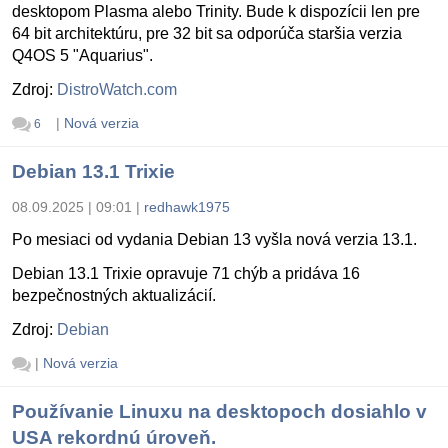
desktopom Plasma alebo Trinity. Bude k dispozícii len pre
64 bit architektúru, pre 32 bit sa odporúča staršia verzia
Q4OS 5 "Aquarius".
Zdroj:
DistroWatch.com
|
Nová verzia
6
Debian 13.1 Trixie
08.09.2025 | 09:01
|
redhawk1975
Po mesiaci od vydania Debian 13 vyšla nová verzia 13.1.
Debian 13.1 Trixie opravuje 71 chýb a pridáva 16
bezpečnostných aktualizácií.
Zdroj:
Debian
|
Nová verzia
Používanie Linuxu na desktopoch dosiahlo v
USA rekordnú úroveň.