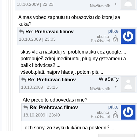
18.10.2009 | 22:23
Návštevník
A mas vobec zapnutu tu obrazovku do ktorej sa
kuka?
pitke
Re: Prehravac filmov
ubuntu
18.10.2009 | 23:03
Používateľ
skus vlc a nastuduj si problematiku cez google....
potrebuješ zdroj medibuntu, pluginy gsteameru a
balik libdvdcss2....
všeob.platí, najprv hladaj, potom píš....
WlaSaTy
Re: Prehravac filmov
18.10.2009 | 23:25
Návštevník
Ale preco to odpovedas mne?
pitke
Re: Prehravac filmov
ubuntu
18.10.2009 | 23:40
Používateľ
och sorry, zo zvyku klikám na posledné....