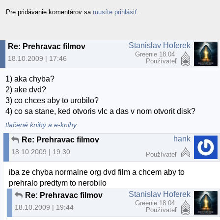
Pre pridávanie komentárov sa
musíte prihlásiť
.
Stanislav Hoferek
Re: Prehravac filmov
Greenie 18.04
18.10.2009 | 17:46
Používateľ
1) aka chyba?
2) ake dvd?
3) co chces aby to urobilo?
4) co sa stane, ked otvoris vlc a das v nom otvorit disk?
tlačené knihy a e-knihy
hank
Re: Prehravac filmov
18.10.2009 | 19:30
Používateľ
iba ze chyba normalne org dvd film a chcem aby to
prehralo predtym to nerobilo
Stanislav Hoferek
Re: Prehravac filmov
Greenie 18.04
18.10.2009 | 19:44
Používateľ