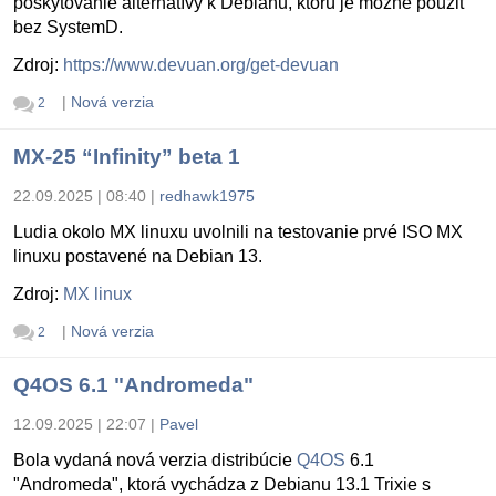
poskytovanie alternatívy k Debianu, ktorú je možné použiť
bez SystemD.
Zdroj:
https://www.devuan.org/get-devuan
|
Nová verzia
2
MX-25 “Infinity” beta 1
22.09.2025 | 08:40
|
redhawk1975
Ludia okolo MX linuxu uvolnili na testovanie prvé ISO MX
linuxu postavené na Debian 13.
Zdroj:
MX linux
|
Nová verzia
2
Q4OS 6.1 "Andromeda"
12.09.2025 | 22:07
|
Pavel
Bola vydaná nová verzia distribúcie
Q4OS
6.1
"Andromeda", ktorá vychádza z Debianu 13.1 Trixie s