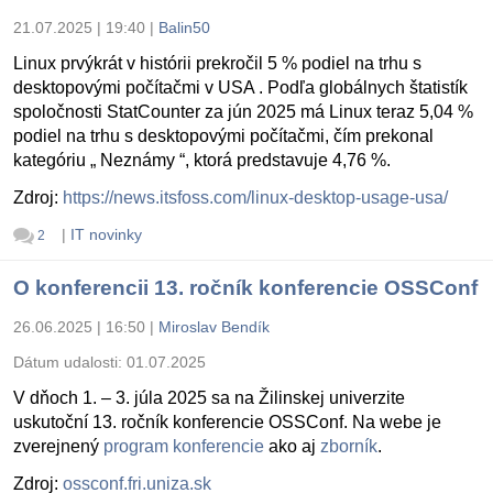
21.07.2025 | 19:40
|
Balin50
Linux prvýkrát v histórii prekročil 5 % podiel na trhu s
desktopovými počítačmi v USA . Podľa globálnych štatistík
spoločnosti StatCounter za jún 2025 má Linux teraz 5,04 %
podiel na trhu s desktopovými počítačmi, čím prekonal
kategóriu „ Neznámy “, ktorá predstavuje 4,76 %.
Zdroj:
https://news.itsfoss.com/linux-desktop-usage-usa/
|
IT novinky
2
O konferencii 13. ročník konferencie OSSConf
26.06.2025 | 16:50
|
Miroslav Bendík
Dátum udalosti:
01.07.2025
V dňoch 1. – 3. júla 2025 sa na Žilinskej univerzite
uskutoční 13. ročník konferencie OSSConf. Na webe je
zverejnený
program konferencie
ako aj
zborník
.
Zdroj:
ossconf.fri.uniza.sk