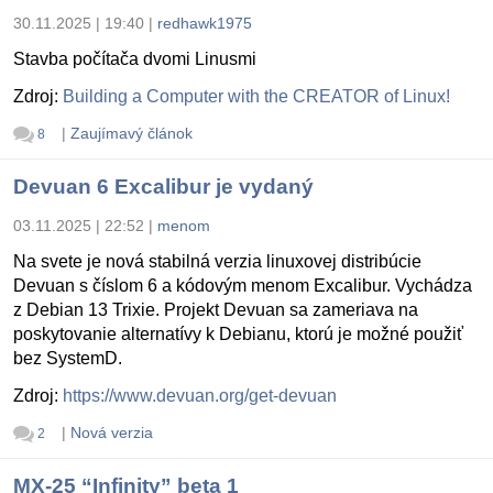
30.11.2025 | 19:40
|
redhawk1975
Stavba počítača dvomi Linusmi
Zdroj:
Building a Computer with the CREATOR of Linux!
|
Zaujímavý článok
8
Devuan 6 Excalibur je vydaný
03.11.2025 | 22:52
|
menom
Na svete je nová stabilná verzia linuxovej distribúcie
Devuan s číslom 6 a kódovým menom Excalibur. Vychádza
z Debian 13 Trixie. Projekt Devuan sa zameriava na
poskytovanie alternatívy k Debianu, ktorú je možné použiť
bez SystemD.
Zdroj:
https://www.devuan.org/get-devuan
|
Nová verzia
2
MX-25 “Infinity” beta 1