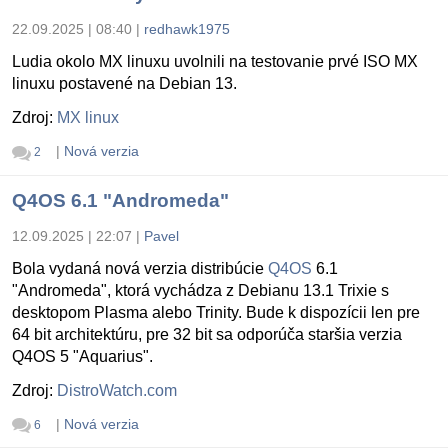
22.09.2025 | 08:40
|
redhawk1975
Ludia okolo MX linuxu uvolnili na testovanie prvé ISO MX
linuxu postavené na Debian 13.
Zdroj:
MX linux
|
Nová verzia
2
Q4OS 6.1 "Andromeda"
12.09.2025 | 22:07
|
Pavel
Bola vydaná nová verzia distribúcie
Q4OS
6.1
"Andromeda", ktorá vychádza z Debianu 13.1 Trixie s
desktopom Plasma alebo Trinity. Bude k dispozícii len pre
64 bit architektúru, pre 32 bit sa odporúča staršia verzia
Q4OS 5 "Aquarius".
Zdroj:
DistroWatch.com
|
Nová verzia
6