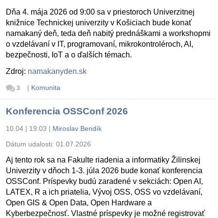
Dňa 4. mája 2026 od 9:00 sa v priestoroch Univerzitnej
knižnice Technickej univerzity v Košiciach bude konať
namakaný deň, teda deň nabitý prednáškami a workshopmi
o vzdelávaní v IT, programovaní, mikrokontroléroch, AI,
bezpečnosti, IoT a o ďalších témach.
Zdroj:
namakanyden.sk
|
Komunita
3
Konferencia OSSConf 2026
10.04 | 19:03
|
Miroslav Bendík
Dátum udalosti:
01.07.2026
Aj tento rok sa na Fakulte riadenia a informatiky Žilinskej
Univerzity v dňoch 1-3. júla 2026 bude konať konferencia
OSSConf. Príspevky budú zaradené v sekciách: Open AI,
LATEX, R a ich priatelia, Vývoj OSS, OSS vo vzdelávaní,
Open GIS & Open Data, Open Hardware a
Kyberbezpečnosť. Vlastné príspevky je možné registrovať