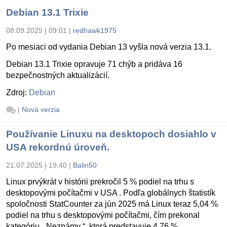
Debian 13.1 Trixie
08.09.2025 | 09:01
|
redhawk1975
Po mesiaci od vydania Debian 13 vyšla nová verzia 13.1.
Debian 13.1 Trixie opravuje 71 chýb a pridáva 16
bezpečnostných aktualizácií.
Zdroj:
Debian
|
Nová verzia
Používanie Linuxu na desktopoch dosiahlo v
USA rekordnú úroveň.
21.07.2025 | 19:40
|
Balin50
Linux prvýkrát v histórii prekročil 5 % podiel na trhu s
desktopovými počítačmi v USA . Podľa globálnych štatistík
spoločnosti StatCounter za jún 2025 má Linux teraz 5,04 %
podiel na trhu s desktopovými počítačmi, čím prekonal
kategóriu „ Neznámy “, ktorá predstavuje 4,76 %.