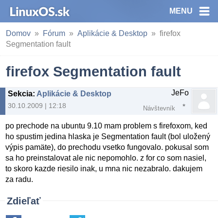
MENU
Domov
Fórum
Aplikácie & Desktop
firefox
Segmentation fault
firefox Segmentation fault
JeFo
Sekcia
:
Aplikácie & Desktop
30.10.2009 | 12:18
Návštevník
po prechode na ubuntu 9.10 mam problem s firefoxom, ked
ho spustim jedina hlaska je Segmentation fault (bol uložený
výpis pamäte), do prechodu vsetko fungovalo. pokusal som
sa ho preinstalovat ale nic nepomohlo. z for co som nasiel,
to skoro kazde riesilo inak, u mna nic nezabralo. dakujem
za radu.
Zdieľať