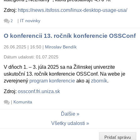
Zdroj:
https://news.itsfoss.com/linux-desktop-usage-usa/
|
IT novinky
2
O konferencii 13. ročník konferencie OSSConf
26.06.2025 | 16:50
|
Miroslav Bendík
Dátum udalosti:
01.07.2025
V dňoch 1. – 3. júla 2025 sa na Žilinskej univerzite
uskutoční 13. ročník konferencie OSSConf. Na webe je
zverejnený
program konferencie
ako aj
zborník
.
Zdroj:
ossconf.fri.uniza.sk
|
Komunita
Ďalšie
Všetky udalosti
Pridať správu