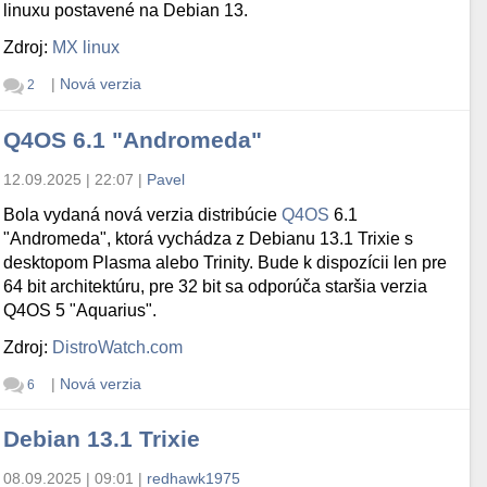
linuxu postavené na Debian 13.
Zdroj:
MX linux
|
Nová verzia
2
Q4OS 6.1 "Andromeda"
12.09.2025 | 22:07
|
Pavel
Bola vydaná nová verzia distribúcie
Q4OS
6.1
"Andromeda", ktorá vychádza z Debianu 13.1 Trixie s
desktopom Plasma alebo Trinity. Bude k dispozícii len pre
64 bit architektúru, pre 32 bit sa odporúča staršia verzia
Q4OS 5 "Aquarius".
Zdroj:
DistroWatch.com
|
Nová verzia
6
Debian 13.1 Trixie
08.09.2025 | 09:01
|
redhawk1975