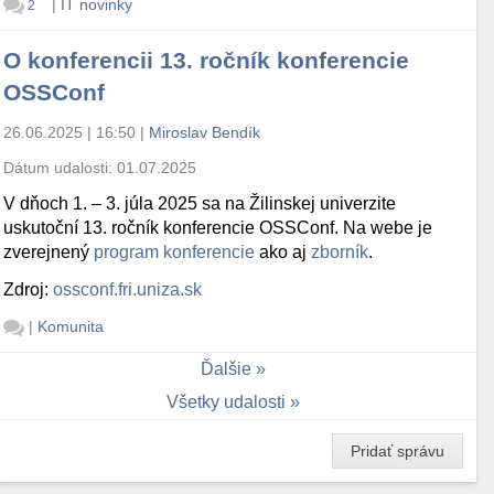
|
IT novinky
2
O konferencii 13. ročník konferencie
OSSConf
26.06.2025 | 16:50
|
Miroslav Bendík
Dátum udalosti:
01.07.2025
V dňoch 1. – 3. júla 2025 sa na Žilinskej univerzite
uskutoční 13. ročník konferencie OSSConf. Na webe je
zverejnený
program konferencie
ako aj
zborník
.
Zdroj:
ossconf.fri.uniza.sk
|
Komunita
Ďalšie
Všetky udalosti
Pridať správu