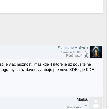
Stanislav Hoferek
Greenie 18.04
Používateľ
ti je viac moznosti, mas kde 4 (ktore je uz pouzitelne
 programy sa uz davno vyrabaju pre nove KDE4, je KDE
Majlou
Návštevník