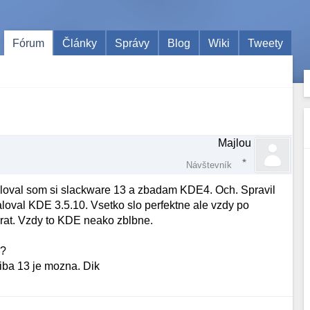
Fórum
Články
Správy
Blog
Wiki
Tweety
Majlou
Návštevník
aloval som si slackware 13 a zbadam KDE4. Och. Spravil
aloval KDE 3.5.10. Vsetko slo perfektne ale vzdy po
krat. Vzdy to KDE neako zblbne.
5?
iba 13 je mozna. Dik