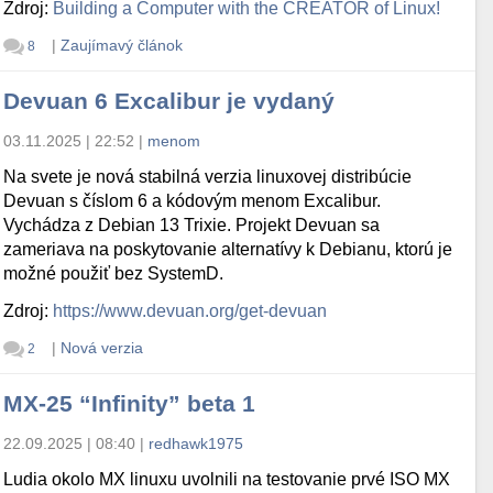
Zdroj:
Building a Computer with the CREATOR of Linux!
|
Zaujímavý článok
8
Devuan 6 Excalibur je vydaný
03.11.2025 | 22:52
|
menom
Na svete je nová stabilná verzia linuxovej distribúcie
Devuan s číslom 6 a kódovým menom Excalibur.
Vychádza z Debian 13 Trixie. Projekt Devuan sa
zameriava na poskytovanie alternatívy k Debianu, ktorú je
možné použiť bez SystemD.
Zdroj:
https://www.devuan.org/get-devuan
|
Nová verzia
2
MX-25 “Infinity” beta 1
22.09.2025 | 08:40
|
redhawk1975
Ludia okolo MX linuxu uvolnili na testovanie prvé ISO MX