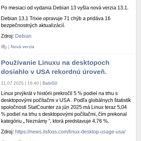
Po mesiaci od vydania Debian 13 vyšla nová verzia 13.1.
Debian 13.1 Trixie opravuje 71 chýb a pridáva 16
bezpečnostných aktualizácií.
Zdroj:
Debian
|
Nová verzia
Používanie Linuxu na desktopoch
dosiahlo v USA rekordnú úroveň.
21.07.2025 | 19:40
|
Balin50
Linux prvýkrát v histórii prekročil 5 % podiel na trhu s
desktopovými počítačmi v USA . Podľa globálnych štatistík
spoločnosti StatCounter za jún 2025 má Linux teraz 5,04
% podiel na trhu s desktopovými počítačmi, čím prekonal
kategóriu „ Neznámy “, ktorá predstavuje 4,76 %.
Zdroj:
https://news.itsfoss.com/linux-desktop-usage-usa/