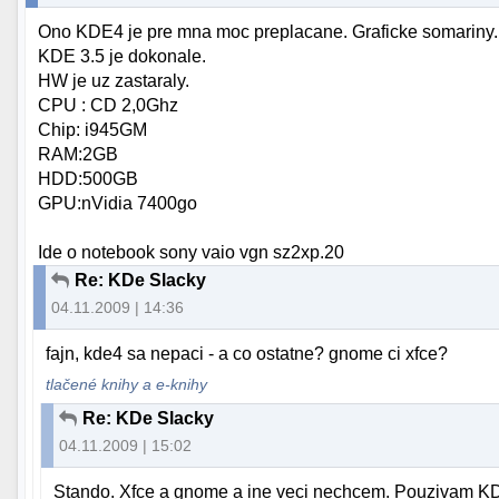
Ono KDE4 je pre mna moc preplacane. Graficke somariny. B
KDE 3.5 je dokonale.
HW je uz zastaraly.
CPU : CD 2,0Ghz
Chip: i945GM
RAM:2GB
HDD:500GB
GPU:nVidia 7400go
Ide o notebook sony vaio vgn sz2xp.20
Re: KDe Slacky
04.11.2009 | 14:36
fajn, kde4 sa nepaci - a co ostatne? gnome ci xfce?
tlačené knihy a e-knihy
Re: KDe Slacky
04.11.2009 | 15:02
Stando. Xfce a gnome a ine veci nechcem. Pouzivam KDE