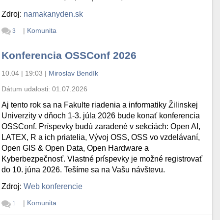
Zdroj:
namakanyden.sk
|
Komunita
3
Konferencia OSSConf 2026
10.04 | 19:03
|
Miroslav Bendík
Dátum udalosti:
01.07.2026
Aj tento rok sa na Fakulte riadenia a informatiky Žilinskej
Univerzity v dňoch 1-3. júla 2026 bude konať konferencia
OSSConf. Príspevky budú zaradené v sekciách: Open AI,
LATEX, R a ich priatelia, Vývoj OSS, OSS vo vzdelávaní,
Open GIS & Open Data, Open Hardware a
Kyberbezpečnosť. Vlastné príspevky je možné registrovať
do 10. júna 2026. Tešíme sa na Vašu návštevu.
Zdroj:
Web konferencie
|
Komunita
1