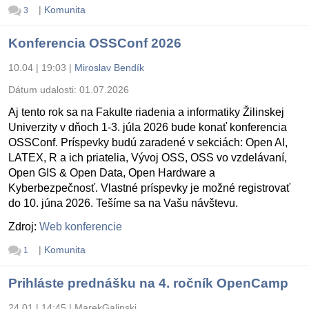
|
Komunita
3
Konferencia OSSConf 2026
10.04 | 19:03
|
Miroslav Bendík
Dátum udalosti:
01.07.2026
Aj tento rok sa na Fakulte riadenia a informatiky Žilinskej
Univerzity v dňoch 1-3. júla 2026 bude konať konferencia
OSSConf. Príspevky budú zaradené v sekciách: Open AI,
LATEX, R a ich priatelia, Vývoj OSS, OSS vo vzdelávaní,
Open GIS & Open Data, Open Hardware a
Kyberbezpečnosť. Vlastné príspevky je možné registrovať
do 10. júna 2026. Tešíme sa na Vašu návštevu.
Zdroj:
Web konferencie
|
Komunita
1
Prihláste prednášku na 4. ročník OpenCamp
24.01 | 14:45
|
MarekGalinski