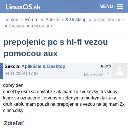
MENU
Domov
Fórum
Aplikácie & Desktop
prepojenic pc s
hi-fi vezou pomocou aux
prepojenic pc s hi-fi vezou
pomocou aux
pato5
Sekcia
:
Aplikácie & Desktop
04.11.2009 | 17:39
Návštevník
dobry den.
chcel by osm sa opytat ze ak mam zo zvukovky tri vstupy
ktore su oznacene cervenym zelenym a modrym tak aky
druh kablu mam pouzit na prepojenie s vezou na tej mam 2x
cinch.diky
Zdieľať