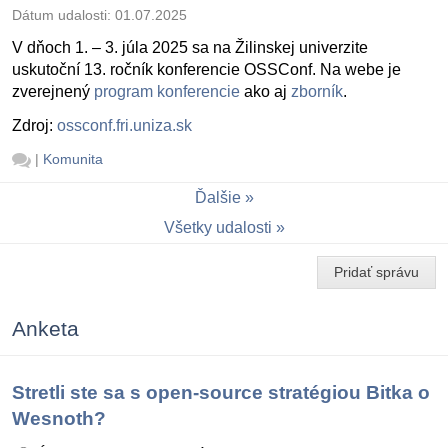
Dátum udalosti:
01.07.2025
V dňoch 1. – 3. júla 2025 sa na Žilinskej univerzite
uskutoční 13. ročník konferencie OSSConf. Na webe je
zverejnený
program konferencie
ako aj
zborník
.
Zdroj:
ossconf.fri.uniza.sk
|
Komunita
Ďalšie
Všetky udalosti
Pridať správu
Anketa
Stretli ste sa s open-source stratégiou Bitka o
Wesnoth?