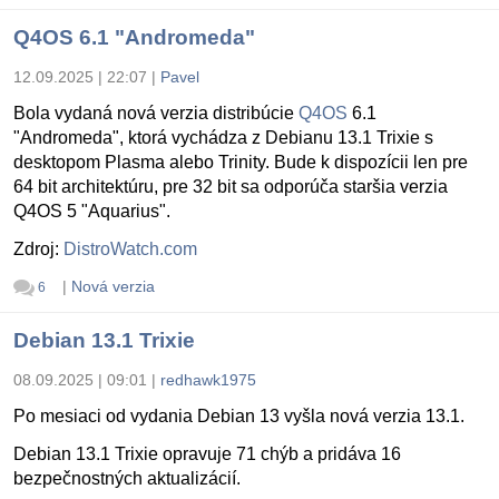
Q4OS 6.1 "Andromeda"
12.09.2025 | 22:07
|
Pavel
Bola vydaná nová verzia distribúcie
Q4OS
6.1
"Andromeda", ktorá vychádza z Debianu 13.1 Trixie s
desktopom Plasma alebo Trinity. Bude k dispozícii len pre
64 bit architektúru, pre 32 bit sa odporúča staršia verzia
Q4OS 5 "Aquarius".
Zdroj:
DistroWatch.com
|
Nová verzia
6
Debian 13.1 Trixie
08.09.2025 | 09:01
|
redhawk1975
Po mesiaci od vydania Debian 13 vyšla nová verzia 13.1.
Debian 13.1 Trixie opravuje 71 chýb a pridáva 16
bezpečnostných aktualizácií.