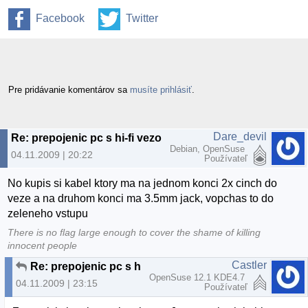
Facebook
Twitter
Pre pridávanie komentárov sa
musíte prihlásiť
.
Dare_devil
Re: prepojenic pc s hi-fi vezou pomocou aux
Debian, OpenSuse
04.11.2009 | 20:22
Používateľ
No kupis si kabel ktory ma na jednom konci 2x cinch do
veze a na druhom konci ma 3.5mm jack, vopchas to do
zeleneho vstupu
There is no flag large enough to cover the shame of killing
innocent people
Castler
Re: prepojenic pc s hi-fi vezou pomocou aux
OpenSuse 12.1 KDE4.7
04.11.2009 | 23:15
Používateľ