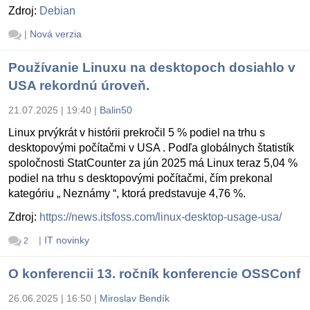
Zdroj:
Debian
|
Nová verzia
Používanie Linuxu na desktopoch dosiahlo v
USA rekordnú úroveň.
21.07.2025 | 19:40
|
Balin50
Linux prvýkrát v histórii prekročil 5 % podiel na trhu s
desktopovými počítačmi v USA . Podľa globálnych štatistík
spoločnosti StatCounter za jún 2025 má Linux teraz 5,04 %
podiel na trhu s desktopovými počítačmi, čím prekonal
kategóriu „ Neznámy “, ktorá predstavuje 4,76 %.
Zdroj:
https://news.itsfoss.com/linux-desktop-usage-usa/
|
IT novinky
2
O konferencii 13. ročník konferencie OSSConf
26.06.2025 | 16:50
|
Miroslav Bendík