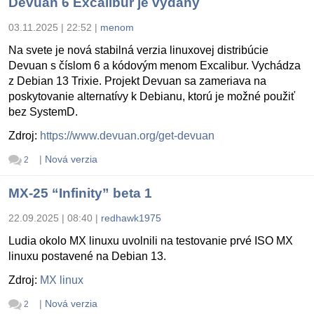
Devuan 6 Excalibur je vydaný
03.11.2025 | 22:52
|
menom
Na svete je nová stabilná verzia linuxovej distribúcie
Devuan s číslom 6 a kódovým menom Excalibur. Vychádza
z Debian 13 Trixie. Projekt Devuan sa zameriava na
poskytovanie alternatívy k Debianu, ktorú je možné použiť
bez SystemD.
Zdroj:
https://www.devuan.org/get-devuan
|
Nová verzia
2
MX-25 “Infinity” beta 1
22.09.2025 | 08:40
|
redhawk1975
Ludia okolo MX linuxu uvolnili na testovanie prvé ISO MX
linuxu postavené na Debian 13.
Zdroj:
MX linux
|
Nová verzia
2