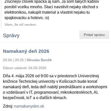
Zrucnejsi clovek spacka aj sam. Ja som takych kablov
porobil vcelku mnoho. Staci navstivit nejaky obchod s
elektronikou, nakupit material a vlastnit nejaku tu
spajkovacku a hotovo. :o)
Viem, že nič neviem.
Správy
Pridať správu
Namakaný deň 2026
20.04 | 20:25
|
Miroslav Bendík
Dátum udalosti:
04.05.2026
Dňa 4. mája 2026 od 9:00 sa v priestoroch Univerzitnej
knižnice Technickej univerzity v Košiciach bude konať
namakaný deň, teda deň nabitý prednáškami a workshopmi
o vzdelávaní v IT, programovaní, mikrokontroléroch, AI,
bezpečnosti, IoT a o ďalších témach.
Zdroj:
namakanyden.sk