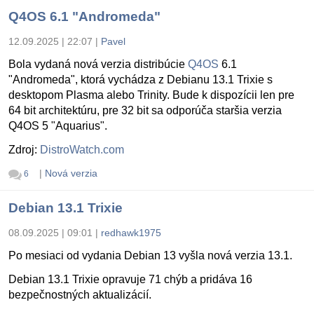
Q4OS 6.1 "Andromeda"
12.09.2025 | 22:07
|
Pavel
Bola vydaná nová verzia distribúcie
Q4OS
6.1
"Andromeda", ktorá vychádza z Debianu 13.1 Trixie s
desktopom Plasma alebo Trinity. Bude k dispozícii len pre
64 bit architektúru, pre 32 bit sa odporúča staršia verzia
Q4OS 5 "Aquarius".
Zdroj:
DistroWatch.com
|
Nová verzia
6
Debian 13.1 Trixie
08.09.2025 | 09:01
|
redhawk1975
Po mesiaci od vydania Debian 13 vyšla nová verzia 13.1.
Debian 13.1 Trixie opravuje 71 chýb a pridáva 16
bezpečnostných aktualizácií.