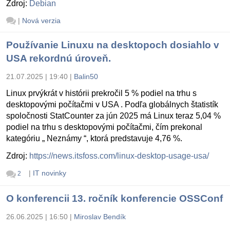
Zdroj:
Debian
|
Nová verzia
Používanie Linuxu na desktopoch dosiahlo v
USA rekordnú úroveň.
21.07.2025 | 19:40
|
Balin50
Linux prvýkrát v histórii prekročil 5 % podiel na trhu s
desktopovými počítačmi v USA . Podľa globálnych štatistík
spoločnosti StatCounter za jún 2025 má Linux teraz 5,04 %
podiel na trhu s desktopovými počítačmi, čím prekonal
kategóriu „ Neznámy “, ktorá predstavuje 4,76 %.
Zdroj:
https://news.itsfoss.com/linux-desktop-usage-usa/
|
IT novinky
2
O konferencii 13. ročník konferencie OSSConf
26.06.2025 | 16:50
|
Miroslav Bendík