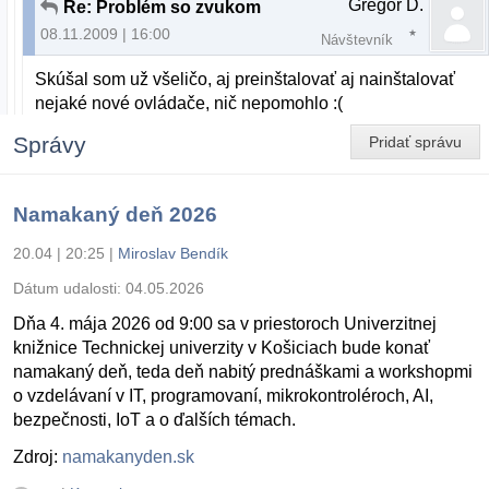
Gregor D.
Re: Problém so zvukom
08.11.2009 | 16:00
Návštevník
Skúšal som už všeličo, aj preinštalovať aj nainštalovať
nejaké nové ovládače, nič nepomohlo :(
Správy
Pridať správu
Namakaný deň 2026
20.04 | 20:25
|
Miroslav Bendík
Dátum udalosti:
04.05.2026
Dňa 4. mája 2026 od 9:00 sa v priestoroch Univerzitnej
knižnice Technickej univerzity v Košiciach bude konať
namakaný deň, teda deň nabitý prednáškami a workshopmi
o vzdelávaní v IT, programovaní, mikrokontroléroch, AI,
bezpečnosti, IoT a o ďalších témach.
Zdroj:
namakanyden.sk