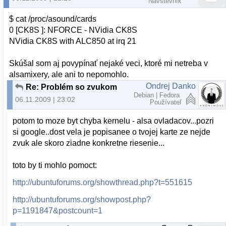
Návštevník
$ cat /proc/asound/cards
0 [CK8S ]: NFORCE - NVidia CK8S
NVidia CK8S with ALC850 at irq 21
Skúšal som aj povypínať nejaké veci, ktoré mi netreba v
alsamixery, ale ani to nepomohlo.
Ondrej Danko
Re: Problém so zvukom
Debian | Fedora
06.11.2009 | 23:02
Používateľ
potom to moze byt chyba kernelu - alsa ovladacov...pozri
si google..dost vela je popisanee o tvojej karte ze nejde
zvuk ale skoro ziadne konkretne riesenie...
toto by ti mohlo pomoct:
http://ubuntuforums.org/showthread.php?t=551615
http://ubuntuforums.org/showpost.php?
p=1191847&postcount=1