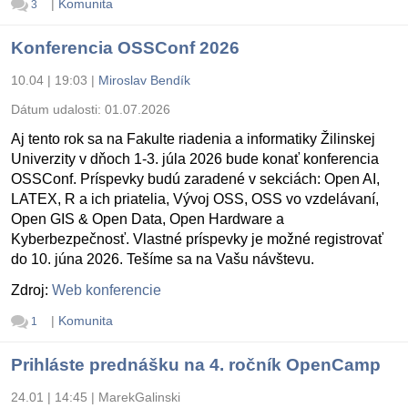
|
Komunita
3
Konferencia OSSConf 2026
10.04 | 19:03
|
Miroslav Bendík
Dátum udalosti:
01.07.2026
Aj tento rok sa na Fakulte riadenia a informatiky Žilinskej
Univerzity v dňoch 1-3. júla 2026 bude konať konferencia
OSSConf. Príspevky budú zaradené v sekciách: Open AI,
LATEX, R a ich priatelia, Vývoj OSS, OSS vo vzdelávaní,
Open GIS & Open Data, Open Hardware a
Kyberbezpečnosť. Vlastné príspevky je možné registrovať
do 10. júna 2026. Tešíme sa na Vašu návštevu.
Zdroj:
Web konferencie
|
Komunita
1
Prihláste prednášku na 4. ročník OpenCamp
24.01 | 14:45
|
MarekGalinski