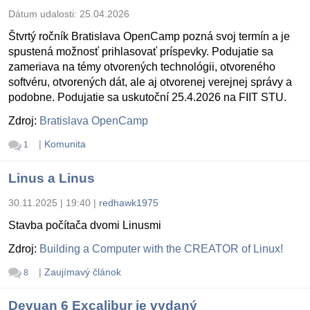
Dátum udalosti:
25.04.2026
Štvrtý ročník Bratislava OpenCamp pozná svoj termín a je
spustená možnosť prihlasovať príspevky. Podujatie sa
zameriava na témy otvorených technológii, otvoreného
softvéru, otvorených dát, ale aj otvorenej verejnej správy a
podobne. Podujatie sa uskutoční 25.4.2026 na FIIT STU.
Zdroj:
Bratislava OpenCamp
|
Komunita
1
Linus a Linus
30.11.2025 | 19:40
|
redhawk1975
Stavba počítača dvomi Linusmi
Zdroj:
Building a Computer with the CREATOR of Linux!
|
Zaujímavý článok
8
Devuan 6 Excalibur je vydaný