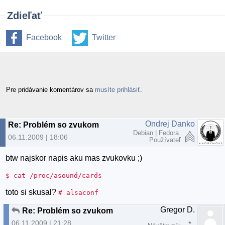
Zdieľať
Facebook
Twitter
Pre pridávanie komentárov sa
musíte prihlásiť
.
Ondrej Danko
Re: Problém so zvukom
Debian | Fedora
06.11.2009 | 18:06
Používateľ
btw najskor napis aku mas zvukovku ;)
$ cat /proc/asound/cards
toto si skusal?
# alsaconf
Gregor D.
Re: Problém so zvukom
06.11.2009 | 21:28