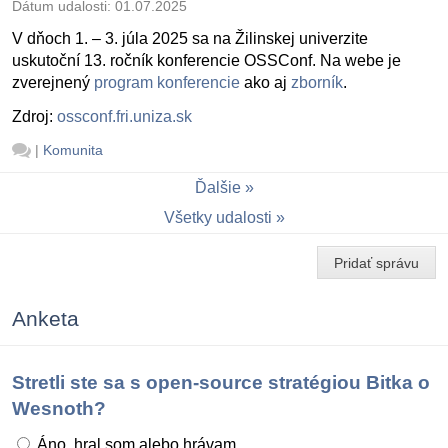
Dátum udalosti:
01.07.2025
V dňoch 1. – 3. júla 2025 sa na Žilinskej univerzite
uskutoční 13. ročník konferencie OSSConf. Na webe je
zverejnený
program konferencie
ako aj
zborník
.
Zdroj:
ossconf.fri.uniza.sk
|
Komunita
Ďalšie
Všetky udalosti
Pridať správu
Anketa
Stretli ste sa s open-source stratégiou Bitka o
Wesnoth?
Áno, hral som alebo hrávam