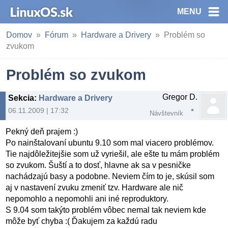
MENU
Domov
Fórum
Hardware a Drivery
Problém so
zvukom
Problém so zvukom
Gregor D.
Sekcia
:
Hardware a Drivery
06.11.2009 | 17:32
Návštevník
Pekný deň prajem :)
Po nainštalovaní ubuntu 9.10 som mal viacero problémov.
Tie najdôležitejšie som už vyriešil, ale ešte tu mám problém
so zvukom. Šuští a to dosť, hlavne ak sa v pesničke
nachádzajú basy a podobne. Neviem čím to je, skúsil som
aj v nastavení zvuku zmeniť tzv. Hardware ale nič
nepomohlo a nepomohli ani iné reproduktory.
S 9.04 som takýto problém vôbec nemal tak neviem kde
môže byť chyba :( Ďakujem za každú radu