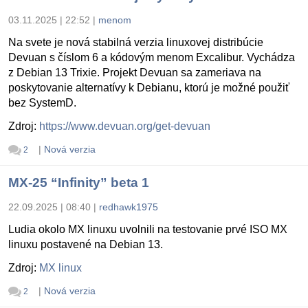
03.11.2025 | 22:52
|
menom
Na svete je nová stabilná verzia linuxovej distribúcie
Devuan s číslom 6 a kódovým menom Excalibur. Vychádza
z Debian 13 Trixie. Projekt Devuan sa zameriava na
poskytovanie alternatívy k Debianu, ktorú je možné použiť
bez SystemD.
Zdroj:
https://www.devuan.org/get-devuan
|
Nová verzia
2
MX-25 “Infinity” beta 1
22.09.2025 | 08:40
|
redhawk1975
Ludia okolo MX linuxu uvolnili na testovanie prvé ISO MX
linuxu postavené na Debian 13.
Zdroj:
MX linux
|
Nová verzia
2