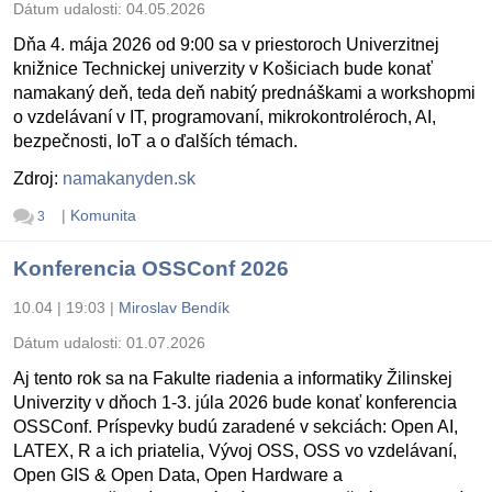
Dátum udalosti:
04.05.2026
Dňa 4. mája 2026 od 9:00 sa v priestoroch Univerzitnej
knižnice Technickej univerzity v Košiciach bude konať
namakaný deň, teda deň nabitý prednáškami a workshopmi
o vzdelávaní v IT, programovaní, mikrokontroléroch, AI,
bezpečnosti, IoT a o ďalších témach.
Zdroj:
namakanyden.sk
|
Komunita
3
Konferencia OSSConf 2026
10.04 | 19:03
|
Miroslav Bendík
Dátum udalosti:
01.07.2026
Aj tento rok sa na Fakulte riadenia a informatiky Žilinskej
Univerzity v dňoch 1-3. júla 2026 bude konať konferencia
OSSConf. Príspevky budú zaradené v sekciách: Open AI,
LATEX, R a ich priatelia, Vývoj OSS, OSS vo vzdelávaní,
Open GIS & Open Data, Open Hardware a