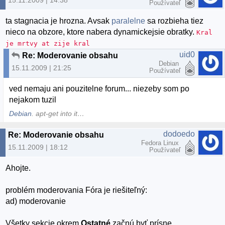
15.11.2009 | 14:38
Používateľ
ta stagnacia je hrozna. Avsak
paralelne
sa rozbieha tiez
nieco na obzore, ktore nabera dynamickejsie obratky.
Kral
je mrtvy at zije kral
uid0
Re: Moderovanie obsahu
Debian
15.11.2009 | 21:25
Používateľ
ved nemaju ani pouzitelne forum... niezeby som po
nejakom tuzil
Debian
. apt-get into it…
dodoedo
Re: Moderovanie obsahu
Fedora Linux
15.11.2009 | 18:12
Používateľ
Ahojte.
problém moderovania Fóra je riešiteľný:
ad) moderovanie
Všetky sekcie okrem
Ostatné
začnú byť prísne