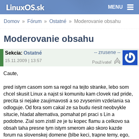
MENU
Domov
Fórum
Ostatné
Moderovanie obsahu
Moderovanie obsahu
-- zrusene --
Sekcia
:
Ostatné
15.11.2009 | 13:57
Používateľ
Caute,
pred istym casom som sa regol na tejto stranke, lebo som
chcel skusit Linux a najst si komunitu kam clovek rad pride,
precita si nejake zaujimavosti a so zvysenim vzdelania sa
odloguje. Od fora som cakal ze sa budu riesit neobvykle
situcie, hladat alternativa, pomahat pri praci s Lin a
podobne. Zial som zistil ze je tu kopec flamu a celkovo sa
obsah taha presne tym istym smerom ako skoro kazde
forum na slovenskej domene (blbe keci, trapne temy, ego,