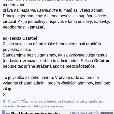
moderované,
práva na
mazanie, uzamknutie
tu majú asi všetci admini.
Princíp je jednoduchý: Ak téma nesúvisí s náplňou sekcie -
zmazať
Ak je jednotlivý príspevok v téme urážlivý, nadávky,
neodbornosti -
zmazať.
ad) sekcia
Ostatné
Z tejto sekcie sa dá pri troške benevolentnosti urobiť tá
povestná stoka.
Samozrejme bez vulgarizmov, ak sa vyskytne vulgarizmus
(nadávka) -
zmazať
, keď na to admin príde. Sekcia
Ostatné
nebude tak prísne strážená ako tie predchádzajúce.
To je všetko z môjho návrhu. V prvom rade sa, prosím
vyjadrite chalani admini, prosím všetkých adminov, ktorí toto
čítajú.
:-)
G. Orwell: "Čím více se společnost vzdaluje od pravdy, tím
více bude nenávidět ty, kteří ji říkají."
Miroslav Bendík
Re: Moderovanie obsahu