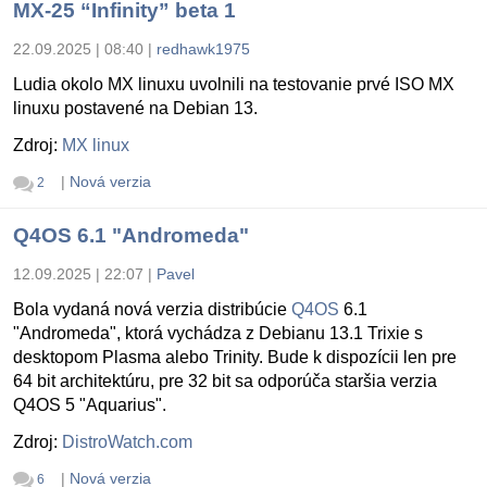
MX-25 “Infinity” beta 1
22.09.2025 | 08:40
|
redhawk1975
Ludia okolo MX linuxu uvolnili na testovanie prvé ISO MX
linuxu postavené na Debian 13.
Zdroj:
MX linux
|
Nová verzia
2
Q4OS 6.1 "Andromeda"
12.09.2025 | 22:07
|
Pavel
Bola vydaná nová verzia distribúcie
Q4OS
6.1
"Andromeda", ktorá vychádza z Debianu 13.1 Trixie s
desktopom Plasma alebo Trinity. Bude k dispozícii len pre
64 bit architektúru, pre 32 bit sa odporúča staršia verzia
Q4OS 5 "Aquarius".
Zdroj:
DistroWatch.com
|
Nová verzia
6