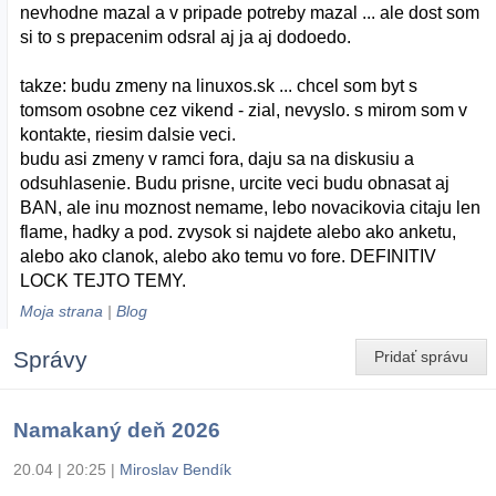
nevhodne mazal a v pripade potreby mazal ... ale dost som
si to s prepacenim odsral aj ja aj dodoedo.
takze: budu zmeny na linuxos.sk ... chcel som byt s
tomsom osobne cez vikend - zial, nevyslo. s mirom som v
kontakte, riesim dalsie veci.
budu asi zmeny v ramci fora, daju sa na diskusiu a
odsuhlasenie. Budu prisne, urcite veci budu obnasat aj
BAN, ale inu moznost nemame, lebo novacikovia citaju len
flame, hadky a pod. zvysok si najdete alebo ako anketu,
alebo ako clanok, alebo ako temu vo fore. DEFINITIV
LOCK TEJTO TEMY.
Moja strana
|
Blog
Správy
Pridať správu
Namakaný deň 2026
20.04 | 20:25
|
Miroslav Bendík