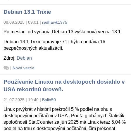
Debian 13.1 Trixie
08.09.2025 | 09:01
|
redhawk1975
Po mesiaci od vydania Debian 13 vyšla nová verzia 13.1.
Debian 13.1 Trixie opravuje 71 chýb a pridáva 16
bezpečnostných aktualizácií.
Zdroj:
Debian
|
Nová verzia
Používanie Linuxu na desktopoch dosiahlo v
USA rekordnú úroveň.
21.07.2025 | 19:40
|
Balin50
Linux prvýkrát v histórii prekročil 5 % podiel na trhu s
desktopovými počítačmi v USA . Podľa globálnych štatistík
spoločnosti StatCounter za jún 2025 má Linux teraz 5,04 %
podiel na trhu s desktopovými počítačmi, čím prekonal