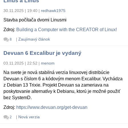
Linus a Linus
30.11.2025 | 19:40
|
redhawk1975
Stavba počítača dvomi Linusmi
Zdroj:
Building a Computer with the CREATOR of Linux!
|
Zaujímavý článok
8
Devuan 6 Excalibur je vydaný
03.11.2025 | 22:52
|
menom
Na svete je nová stabilná verzia linuxovej distribúcie
Devuan s číslom 6 a kódovým menom Excalibur. Vychádza
z Debian 13 Trixie. Projekt Devuan sa zameriava na
poskytovanie alternatívy k Debianu, ktorú je možné použiť
bez SystemD.
Zdroj:
https://www.devuan.org/get-devuan
|
Nová verzia
2