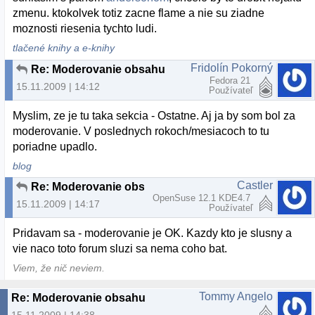
zmenu. ktokolvek totiz zacne flame a nie su ziadne
moznosti riesenia tychto ludi.
tlačené knihy a e-knihy
Fridolín Pokorný
Re: Moderovanie obsahu
Fedora 21
15.11.2009 | 14:12
Používateľ
Myslim, ze je tu taka sekcia - Ostatne. Aj ja by som bol za
moderovanie. V poslednych rokoch/mesiacoch to tu
poriadne upadlo.
blog
Castler
Re: Moderovanie obsahu
OpenSuse 12.1 KDE4.7
15.11.2009 | 14:17
Používateľ
Pridavam sa - moderovanie je OK. Kazdy kto je slusny a
vie naco toto forum sluzi sa nema coho bat.
Viem, že nič neviem.
Tommy Angelo
Re: Moderovanie obsahu