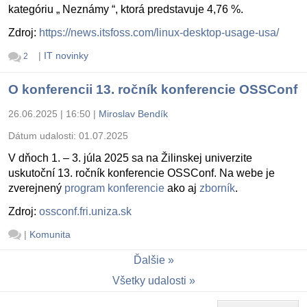
kategóriu „ Neznámy “, ktorá predstavuje 4,76 %.
Zdroj:
https://news.itsfoss.com/linux-desktop-usage-usa/
|
IT novinky
2
O konferencii 13. ročník konferencie OSSConf
26.06.2025 | 16:50
|
Miroslav Bendík
Dátum udalosti:
01.07.2025
V dňoch 1. – 3. júla 2025 sa na Žilinskej univerzite
uskutoční 13. ročník konferencie OSSConf. Na webe je
zverejnený
program konferencie
ako aj
zborník
.
Zdroj:
ossconf.fri.uniza.sk
|
Komunita
Ďalšie
Všetky udalosti