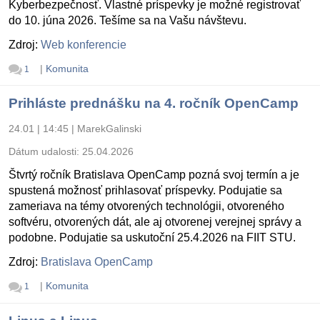
Kyberbezpečnosť. Vlastné príspevky je možné registrovať
do 10. júna 2026. Tešíme sa na Vašu návštevu.
Zdroj:
Web konferencie
|
Komunita
1
Prihláste prednášku na 4. ročník OpenCamp
24.01 | 14:45
|
MarekGalinski
Dátum udalosti:
25.04.2026
Štvrtý ročník Bratislava OpenCamp pozná svoj termín a je
spustená možnosť prihlasovať príspevky. Podujatie sa
zameriava na témy otvorených technológii, otvoreného
softvéru, otvorených dát, ale aj otvorenej verejnej správy a
podobne. Podujatie sa uskutoční 25.4.2026 na FIIT STU.
Zdroj:
Bratislava OpenCamp
|
Komunita
1