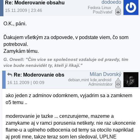
dodoedo
Re: Moderovanie obsahu
Fedora Linux
15.11.2009 | 23:46
Používateľ
O.K., páni.
Ďakujem všetkým za odpovede, v podstate viem, čo som
potreboval.
Zamykám tému.
G. Orwell: "Čím více se společnost vzdaluje od pravdy, tím
více bude nenávidět ty, kteří ji říkají."
Milan Dvorský
Re: Moderovanie obsahu
debian,mint kde,android
16.11.2009 | 00:09
Administrátor
ako jeden z adminov odomknem, vyjadrim sa a zamknem
o5 temu ..
moderovanie je tazke ... cenzurujeme, mazeme a
zamykame aj v ramci porusenia netikety. nie raz ukoncenie
flame-u a uplneho odbocenia od temy sa otocilo napriklad
aj proti mne, takze teraz som len sledoval, UPLNE