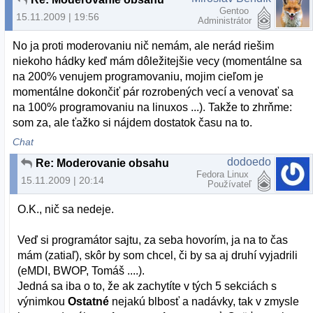
Gentoo
15.11.2009 | 19:56
Administrátor
No ja proti moderovaniu nič nemám, ale nerád riešim
niekoho hádky keď mám dôležitejšie vecy (momentálne sa
na 200% venujem programovaniu, mojim cieľom je
momentálne dokončiť pár rozrobených vecí a venovať sa
na 100% programovaniu na linuxos ...). Takže to zhrňme:
som za, ale ťažko si nájdem dostatok času na to.
Chat
dodoedo
Re: Moderovanie obsahu
Fedora Linux
15.11.2009 | 20:14
Používateľ
O.K., nič sa nedeje.
Veď si programátor sajtu, za seba hovorím, ja na to čas
mám (zatiaľ), skôr by som chcel, či by sa aj druhí vyjadrili
(eMDI, BWOP, Tomáš ....).
Jedná sa iba o to, že ak zachytíte v tých 5 sekciách s
výnimkou
Ostatné
nejakú blbosť a nadávky, tak v zmysle