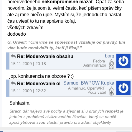
horeuvedeného
nekompromisne mazať
. Opäť za seba
hovorím, že ja som tu veľmi často, keď píšem správičky,
ale aj mne niečo ujde. Myslím si, že jednoducho nastal
čas uviesť to tu na správnu koľaj.
všetkých zdravím
dodoedo
G. Orwell: "Čím více se společnost vzdaluje od pravdy, tím
více bude nenávidět ty, kteří ji říkají."
borg
Re: Moderovanie obsahu
Fedora
15.11.2009 | 20:18
Administrátor
jop, konkurencia na obzore ? ;)
Samuel BWPOW Kupka
Re: Moderovanie obsahu
Almalinux, OpenWRT
15.11.2009 | 22:32
Používateľ
Suhlasim.
Strach dát najevo své pocity a zjednat si u druhých respekt je
jedním z problémů civilizovaného člověka, který se naučil
zpochybňovat svou vlastní pravdu pro zdání objektivity