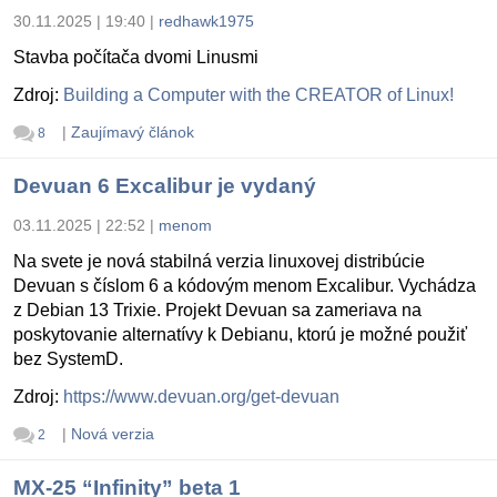
30.11.2025 | 19:40
|
redhawk1975
Stavba počítača dvomi Linusmi
Zdroj:
Building a Computer with the CREATOR of Linux!
|
Zaujímavý článok
8
Devuan 6 Excalibur je vydaný
03.11.2025 | 22:52
|
menom
Na svete je nová stabilná verzia linuxovej distribúcie
Devuan s číslom 6 a kódovým menom Excalibur. Vychádza
z Debian 13 Trixie. Projekt Devuan sa zameriava na
poskytovanie alternatívy k Debianu, ktorú je možné použiť
bez SystemD.
Zdroj:
https://www.devuan.org/get-devuan
|
Nová verzia
2
MX-25 “Infinity” beta 1