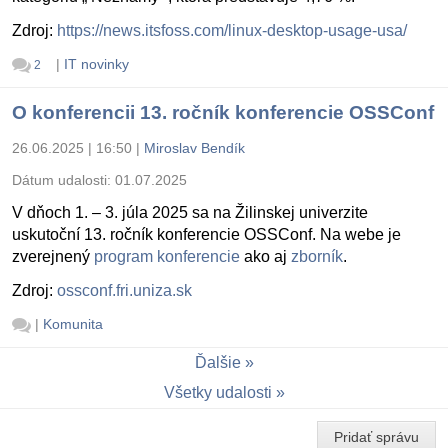
Zdroj:
https://news.itsfoss.com/linux-desktop-usage-usa/
|
IT novinky
2
O konferencii 13. ročník konferencie OSSConf
26.06.2025 | 16:50
|
Miroslav Bendík
Dátum udalosti:
01.07.2025
V dňoch 1. – 3. júla 2025 sa na Žilinskej univerzite
uskutoční 13. ročník konferencie OSSConf. Na webe je
zverejnený
program konferencie
ako aj
zborník
.
Zdroj:
ossconf.fri.uniza.sk
|
Komunita
Ďalšie
Všetky udalosti
Pridať správu