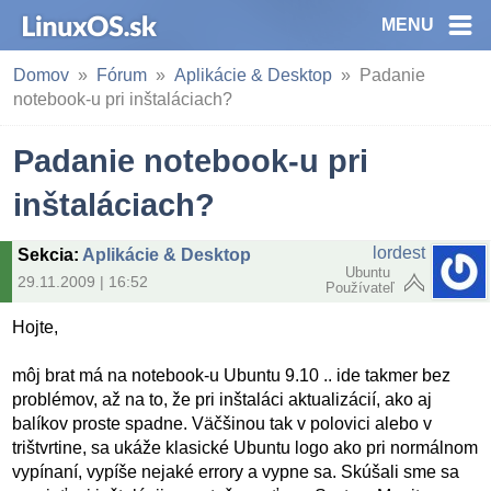
MENU
Domov
Fórum
Aplikácie & Desktop
Padanie
notebook-u pri inštaláciach?
Padanie notebook-u pri
inštaláciach?
lordest
Sekcia
:
Aplikácie & Desktop
Ubuntu
29.11.2009 | 16:52
Používateľ
Hojte,
môj brat má na notebook-u Ubuntu 9.10 .. ide takmer bez
problémov, až na to, že pri inštaláci aktualizácií, ako aj
balíkov proste spadne. Väčšinou tak v polovici alebo v
trištvrtine, sa ukáže klasické Ubuntu logo ako pri normálnom
vypínaní, vypíše nejaké errory a vypne sa. Skúšali sme sa