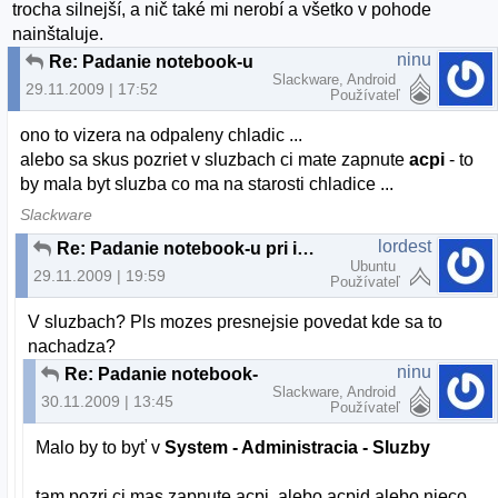
trocha silnejší, a nič také mi nerobí a všetko v pohode
nainštaluje.
ninu
Re: Padanie notebook-u pri inštaláciach?
Slackware, Android
29.11.2009 | 17:52
Používateľ
ono to vizera na odpaleny chladic ...
alebo sa skus pozriet v sluzbach ci mate zapnute
acpi
- to
by mala byt sluzba co ma na starosti chladice ...
Slackware
lordest
Re: Padanie notebook-u pri inštaláciach?
Ubuntu
29.11.2009 | 19:59
Používateľ
V sluzbach? Pls mozes presnejsie povedat kde sa to
nachadza?
ninu
Re: Padanie notebook-u pri inštaláciach?
Slackware, Android
30.11.2009 | 13:45
Používateľ
Malo by to byť v
System - Administracia - Sluzby
tam pozri ci mas zapnute acpi, alebo acpid alebo nieco