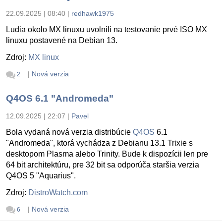
22.09.2025 | 08:40
|
redhawk1975
Ludia okolo MX linuxu uvolnili na testovanie prvé ISO MX
linuxu postavené na Debian 13.
Zdroj:
MX linux
|
Nová verzia
2
Q4OS 6.1 "Andromeda"
12.09.2025 | 22:07
|
Pavel
Bola vydaná nová verzia distribúcie
Q4OS
6.1
"Andromeda", ktorá vychádza z Debianu 13.1 Trixie s
desktopom Plasma alebo Trinity. Bude k dispozícii len pre
64 bit architektúru, pre 32 bit sa odporúča staršia verzia
Q4OS 5 "Aquarius".
Zdroj:
DistroWatch.com
|
Nová verzia
6