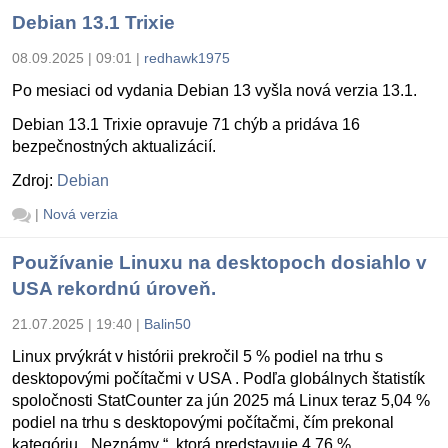
Debian 13.1 Trixie
08.09.2025 | 09:01
|
redhawk1975
Po mesiaci od vydania Debian 13 vyšla nová verzia 13.1.
Debian 13.1 Trixie opravuje 71 chýb a pridáva 16
bezpečnostných aktualizácií.
Zdroj:
Debian
|
Nová verzia
Používanie Linuxu na desktopoch dosiahlo v
USA rekordnú úroveň.
21.07.2025 | 19:40
|
Balin50
Linux prvýkrát v histórii prekročil 5 % podiel na trhu s
desktopovými počítačmi v USA . Podľa globálnych štatistík
spoločnosti StatCounter za jún 2025 má Linux teraz 5,04 %
podiel na trhu s desktopovými počítačmi, čím prekonal
kategóriu „ Neznámy “, ktorá predstavuje 4,76 %.