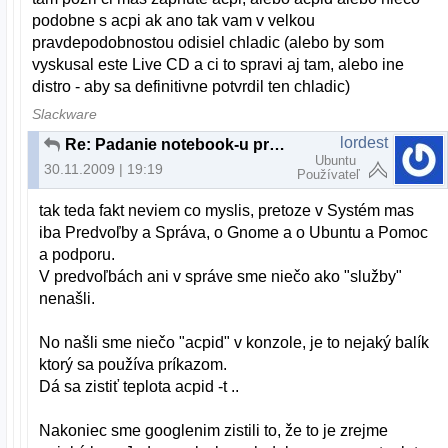
podobne s acpi ak ano tak vam v velkou
pravdepodobnostou odisiel chladic (alebo by som
vyskusal este Live CD a ci to spravi aj tam, alebo ine
distro - aby sa definitivne potvrdil ten chladic)
Slackware
lordest
Re: Padanie notebook-u pri inštaláciach?
Ubuntu
30.11.2009 | 19:19
Používateľ
tak teda fakt neviem co myslis, pretoze v Systém mas
iba Predvoľby a Správa, o Gnome a o Ubuntu a Pomoc
a podporu.
V predvoľbách ani v správe sme niečo ako "služby"
nenašli.
No našli sme niečo "acpid" v konzole, je to nejaký balík
ktorý sa používa príkazom.
Dá sa zistiť teplota acpid -t ..
Nakoniec sme googlenim zistili to, že to je zrejme