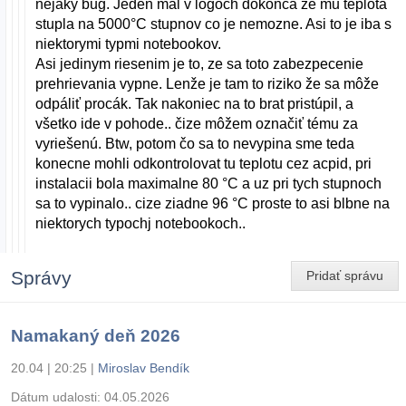
nejaký bug. Jeden mal v logoch dokonca ze mu teplota
stupla na 5000°C stupnov co je nemozne. Asi to je iba s
niektorymi typmi notebookov.
Asi jedinym riesenim je to, ze sa toto zabezpecenie
prehrievania vypne. Lenže je tam to riziko že sa môže
odpáliť procák. Tak nakoniec na to brat pristúpil, a
všetko ide v pohode.. čize môžem označiť tému za
vyriešenú. Btw, potom čo sa to nevypina sme teda
konecne mohli odkontrolovat tu teplotu cez acpid, pri
instalacii bola maximalne 80 °C a uz pri tych stupnoch
sa to vypinalo.. cize ziadne 96 °C proste to asi blbne na
niektorych typochj notebookoch..
Správy
Pridať správu
Namakaný deň 2026
20.04 | 20:25
|
Miroslav Bendík
Dátum udalosti:
04.05.2026