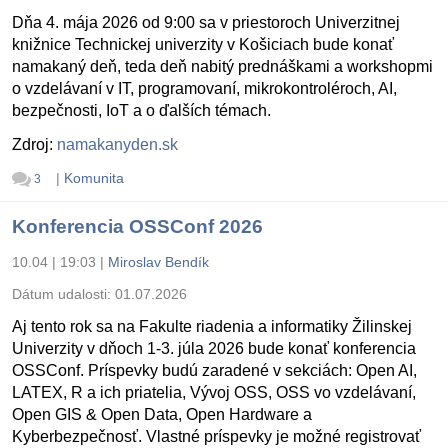
Dňa 4. mája 2026 od 9:00 sa v priestoroch Univerzitnej
knižnice Technickej univerzity v Košiciach bude konať
namakaný deň, teda deň nabitý prednáškami a workshopmi
o vzdelávaní v IT, programovaní, mikrokontroléroch, AI,
bezpečnosti, IoT a o ďalších témach.
Zdroj:
namakanyden.sk
|
Komunita
3
Konferencia OSSConf 2026
10.04 | 19:03
|
Miroslav Bendík
Dátum udalosti:
01.07.2026
Aj tento rok sa na Fakulte riadenia a informatiky Žilinskej
Univerzity v dňoch 1-3. júla 2026 bude konať konferencia
OSSConf. Príspevky budú zaradené v sekciách: Open AI,
LATEX, R a ich priatelia, Vývoj OSS, OSS vo vzdelávaní,
Open GIS & Open Data, Open Hardware a
Kyberbezpečnosť. Vlastné príspevky je možné registrovať