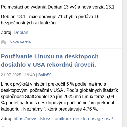
Po mesiaci od vydania Debian 13 vyšla nová verzia 13.1.
Debian 13.1 Trixie opravuje 71 chýb a pridáva 16
bezpečnostných aktualizácií.
Zdroj:
Debian
|
Nová verzia
Používanie Linuxu na desktopoch
dosiahlo v USA rekordnú úroveň.
21.07.2025 | 19:40
|
Balin50
Linux prvýkrát v histórii prekročil 5 % podiel na trhu s
desktopovými počítačmi v USA . Podľa globálnych štatistík
spoločnosti StatCounter za jún 2025 má Linux teraz 5,04
% podiel na trhu s desktopovými počítačmi, čím prekonal
kategóriu „ Neznámy “, ktorá predstavuje 4,76 %.
Zdroj:
https://news.itsfoss.com/linux-desktop-usage-usa/