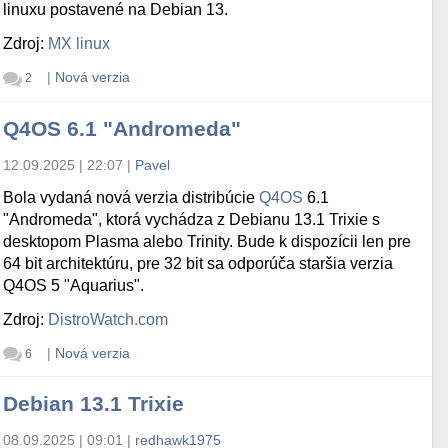
linuxu postavené na Debian 13.
Zdroj:
MX linux
|
Nová verzia
2
Q4OS 6.1 "Andromeda"
12.09.2025 | 22:07
|
Pavel
Bola vydaná nová verzia distribúcie
Q4OS
6.1
"Andromeda", ktorá vychádza z Debianu 13.1 Trixie s
desktopom Plasma alebo Trinity. Bude k dispozícii len pre
64 bit architektúru, pre 32 bit sa odporúča staršia verzia
Q4OS 5 "Aquarius".
Zdroj:
DistroWatch.com
|
Nová verzia
6
Debian 13.1 Trixie
08.09.2025 | 09:01
|
redhawk1975