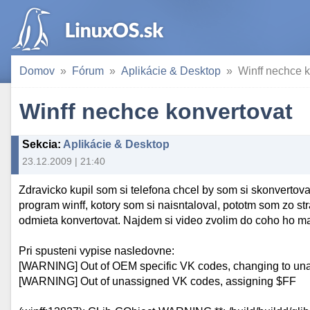
Domov
Fórum
Aplikácie & Desktop
Winff nechce k
Winff nechce konvertovat
Sekcia
:
Aplikácie & Desktop
23.12.2009 | 21:40
Zdravicko kupil som si telefona chcel by som si skonvertov
program winff, kotory som si naisntaloval, pototm som zo st
odmieta konvertovat. Najdem si video zvolim do coho ho ma 
Pri spusteni vypise nasledovne:
[WARNING] Out of OEM specific VK codes, changing to un
[WARNING] Out of unassigned VK codes, assigning $FF