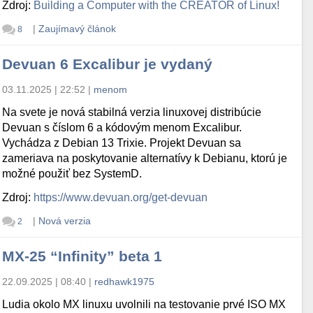
Zdroj:
Building a Computer with the CREATOR of Linux!
|
Zaujímavý článok
8
Devuan 6 Excalibur je vydaný
03.11.2025 | 22:52
|
menom
Na svete je nová stabilná verzia linuxovej distribúcie
Devuan s číslom 6 a kódovým menom Excalibur.
Vychádza z Debian 13 Trixie. Projekt Devuan sa
zameriava na poskytovanie alternatívy k Debianu, ktorú je
možné použiť bez SystemD.
Zdroj:
https://www.devuan.org/get-devuan
|
Nová verzia
2
MX-25 “Infinity” beta 1
22.09.2025 | 08:40
|
redhawk1975
Ludia okolo MX linuxu uvolnili na testovanie prvé ISO MX