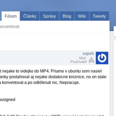
Fórum
Články
Správy
Blog
Wiki
Tweety
onvertovat
xapoh
Mint
Používateľ
at nejake to videjko do MP4. Priamo v ubuntu som nasiel
ranky postahoval aj nejake dodatocne kniznice, no on stale
konvertovat a po odkliknuti nic. Nepracuje.
assigned