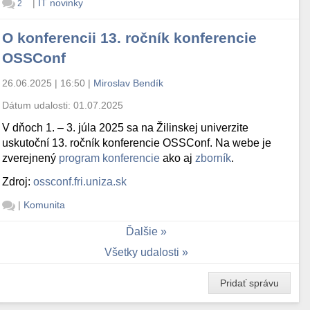
|
IT novinky
2
O konferencii 13. ročník konferencie
OSSConf
26.06.2025 | 16:50
|
Miroslav Bendík
Dátum udalosti:
01.07.2025
V dňoch 1. – 3. júla 2025 sa na Žilinskej univerzite
uskutoční 13. ročník konferencie OSSConf. Na webe je
zverejnený
program konferencie
ako aj
zborník
.
Zdroj:
ossconf.fri.uniza.sk
|
Komunita
Ďalšie
Všetky udalosti
Pridať správu