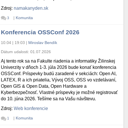
Zdroj:
namakanyden.sk
|
Komunita
3
Konferencia OSSConf 2026
10.04 | 19:03
|
Miroslav Bendík
Dátum udalosti:
01.07.2026
Aj tento rok sa na Fakulte riadenia a informatiky Žilinskej
Univerzity v dňoch 1-3. júla 2026 bude konať konferencia
OSSConf. Príspevky budú zaradené v sekciách: Open AI,
LATEX, R a ich priatelia, Vývoj OSS, OSS vo vzdelávaní,
Open GIS & Open Data, Open Hardware a
Kyberbezpečnosť. Vlastné príspevky je možné registrovať
do 10. júna 2026. Tešíme sa na Vašu návštevu.
Zdroj:
Web konferencie
|
Komunita
1