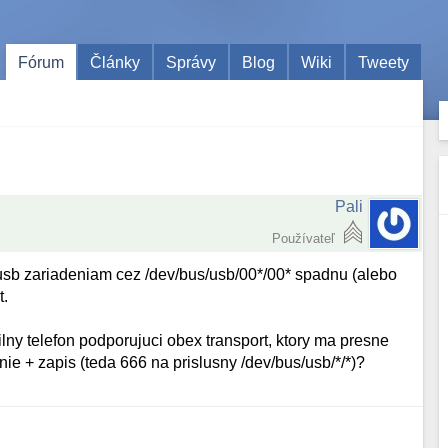
Fórum
Články
Správy
Blog
Wiki
Tweety
Pali
Používateľ
k usb zariadeniam cez /dev/bus/usb/00*/00* spadnu (alebo
t.
lny telefon podporujuci obex transport, ktory ma presne
nie + zapis (teda 666 na prislusny /dev/bus/usb/*/*)?