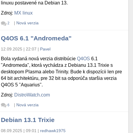
linuxu postavené na Debian 13.
Zdroj:
MX linux
|
Nová verzia
2
Q4OS 6.1 "Andromeda"
12.09.2025 | 22:07
|
Pavel
Bola vydaná nová verzia distribúcie
Q4OS
6.1
"Andromeda", ktorá vychádza z Debianu 13.1 Trixie s
desktopom Plasma alebo Trinity. Bude k dispozícii len pre
64 bit architektúru, pre 32 bit sa odporúča staršia verzia
Q4OS 5 "Aquarius".
Zdroj:
DistroWatch.com
|
Nová verzia
6
Debian 13.1 Trixie
08.09.2025 | 09:01
|
redhawk1975