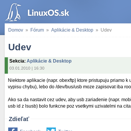
Domov
Fórum
Aplikácie & Desktop
Udev
Udev
Sekcia
:
Aplikácie & Desktop
03.01.2010 | 16:30
Niektore aplikacie (napr. obexftp) ktore pristupuju priamo 
vypisu chybu), lebo do /dev/bus/usb moze zapisovat iba roo
Ako sa da nastavit cez udev, aby usb zariadenie (napr. mobi
usb id z lsusb) bolo funkcne poz vsetkymi uzivatelmi na cita
Zdieľať