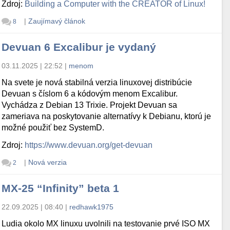
Zdroj:
Building a Computer with the CREATOR of Linux!
|
Zaujímavý článok
8
Devuan 6 Excalibur je vydaný
03.11.2025 | 22:52
|
menom
Na svete je nová stabilná verzia linuxovej distribúcie
Devuan s číslom 6 a kódovým menom Excalibur.
Vychádza z Debian 13 Trixie. Projekt Devuan sa
zameriava na poskytovanie alternatívy k Debianu, ktorú je
možné použiť bez SystemD.
Zdroj:
https://www.devuan.org/get-devuan
|
Nová verzia
2
MX-25 “Infinity” beta 1
22.09.2025 | 08:40
|
redhawk1975
Ludia okolo MX linuxu uvolnili na testovanie prvé ISO MX