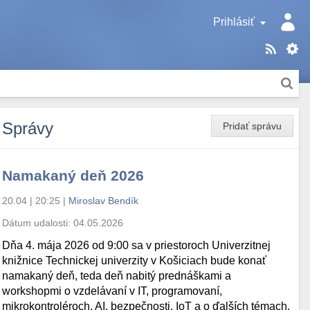
Prihlásiť
Správy
Pridať správu
Namakaný deň 2026
20.04 | 20:25
|
Miroslav Bendík
Dátum udalosti:
04.05.2026
Dňa 4. mája 2026 od 9:00 sa v priestoroch Univerzitnej
knižnice Technickej univerzity v Košiciach bude konať
namakaný deň, teda deň nabitý prednáškami a
workshopmi o vzdelávaní v IT, programovaní,
mikrokontroléroch, AI, bezpečnosti, IoT a o ďalších témach.