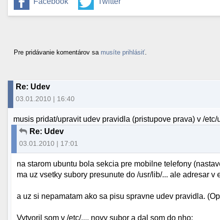
Facebook
Twitter
Pre pridávanie komentárov sa
musíte prihlásiť
.
Re: Udev
03.01.2010 | 16:40
musis pridat/upravit udev pravidla (pristupove prava) v /etc/
Re: Udev
03.01.2010 | 17:01
na starom ubuntu bola sekcia pre mobilne telefony (nastav
ma uz vsetky subory presunute do /usr/lib/... ale adresar v e
a uz si nepamatam ako sa pisu spravne udev pravidla. (Op
Vytvoril som v /etc/.... novy subor a dal som do nho: