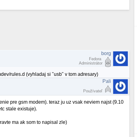
borg
Fedora
Administrátor
udev/rules.d (vyhladaj si "usb" v tom adresary)
Pali
Používateľ
enie pre gsm modem). teraz ju uz vsak neviem najst (9.10
tc stale existuje).
ravte ma ak som to napisal zle)