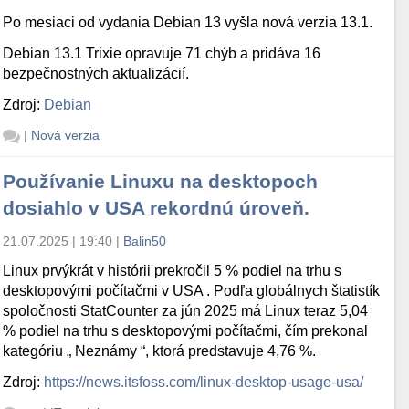
Po mesiaci od vydania Debian 13 vyšla nová verzia 13.1.
Debian 13.1 Trixie opravuje 71 chýb a pridáva 16
bezpečnostných aktualizácií.
Zdroj:
Debian
|
Nová verzia
Používanie Linuxu na desktopoch
dosiahlo v USA rekordnú úroveň.
21.07.2025 | 19:40
|
Balin50
Linux prvýkrát v histórii prekročil 5 % podiel na trhu s
desktopovými počítačmi v USA . Podľa globálnych štatistík
spoločnosti StatCounter za jún 2025 má Linux teraz 5,04
% podiel na trhu s desktopovými počítačmi, čím prekonal
kategóriu „ Neznámy “, ktorá predstavuje 4,76 %.
Zdroj:
https://news.itsfoss.com/linux-desktop-usage-usa/