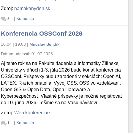
Zdroj:
namakanyden.sk
|
Komunita
3
Konferencia OSSConf 2026
10.04 | 19:03
|
Miroslav Bendík
Dátum udalosti:
01.07.2026
Aj tento rok sa na Fakulte riadenia a informatiky Žilinskej
Univerzity v dňoch 1-3. júla 2026 bude konať konferencia
OSSConf. Príspevky budú zaradené v sekciách: Open AI,
LATEX, R a ich priatelia, Vývoj OSS, OSS vo vzdelávaní,
Open GIS & Open Data, Open Hardware a
Kyberbezpečnosť. Vlastné príspevky je možné registrovať
do 10. júna 2026. Tešíme sa na Vašu návštevu.
Zdroj:
Web konferencie
|
Komunita
1