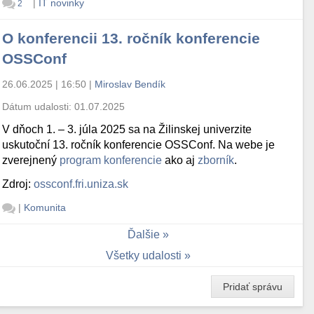
|
IT novinky
2
O konferencii 13. ročník konferencie
OSSConf
26.06.2025 | 16:50
|
Miroslav Bendík
Dátum udalosti:
01.07.2025
V dňoch 1. – 3. júla 2025 sa na Žilinskej univerzite
uskutoční 13. ročník konferencie OSSConf. Na webe je
zverejnený
program konferencie
ako aj
zborník
.
Zdroj:
ossconf.fri.uniza.sk
|
Komunita
Ďalšie
Všetky udalosti
Pridať správu