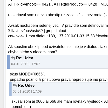
ATTR{idVendor}=="0421", ATTR{idProduct}=="0428", MO
restartoval som udev a obexftp uz zacalo ficat bez roota (s
Avsak nechapem jedenej veci. V pravidle som definoval m
$ lla /dev/bus/usb/*/* | grep dialout
crw-rw-r-- 1 root dialout 189, 137 2010-01-03 15:38 /dev/
Ak spustim obexftp pod uzivatelom co nie je v dialout, tak m
chyba alebo v niecom inom?
Re: Udev
03.01.2010 | 17:07
skus MODE="0666".
pripadne pozri ci ti pristupove prava neprepisuje ine pravi
Re: Udev
03.01.2010 | 17:09
skusal som aj 0666 aj 666 ale mam rovnaky vysledok. Al
pomohlo :-)