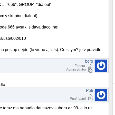
DE="666", GROUP="dialout"
om v skupine dialout).
ode 666 avsak ls dava daco ine:
bus/usb/002/010
u pristup nejde (to vidno aj z ls). Co s tym? je v pravidle
borg
Fedora
Administrátor
dlo
Pali
Používateľ
e teraz ma napadlo dat nazov suboru az 99- a to uz