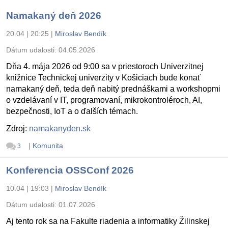
Namakaný deň 2026
20.04 | 20:25
|
Miroslav Bendík
Dátum udalosti:
04.05.2026
Dňa 4. mája 2026 od 9:00 sa v priestoroch Univerzitnej
knižnice Technickej univerzity v Košiciach bude konať
namakaný deň, teda deň nabitý prednáškami a workshopmi
o vzdelávaní v IT, programovaní, mikrokontroléroch, AI,
bezpečnosti, IoT a o ďalších témach.
Zdroj:
namakanyden.sk
|
Komunita
3
Konferencia OSSConf 2026
10.04 | 19:03
|
Miroslav Bendík
Dátum udalosti:
01.07.2026
Aj tento rok sa na Fakulte riadenia a informatiky Žilinskej