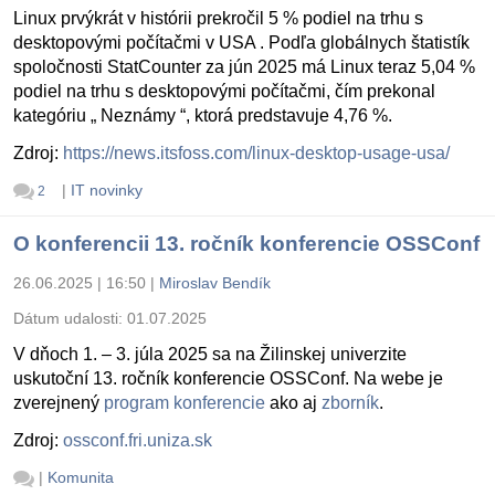
Linux prvýkrát v histórii prekročil 5 % podiel na trhu s
desktopovými počítačmi v USA . Podľa globálnych štatistík
spoločnosti StatCounter za jún 2025 má Linux teraz 5,04 %
podiel na trhu s desktopovými počítačmi, čím prekonal
kategóriu „ Neznámy “, ktorá predstavuje 4,76 %.
Zdroj:
https://news.itsfoss.com/linux-desktop-usage-usa/
|
IT novinky
2
O konferencii 13. ročník konferencie OSSConf
26.06.2025 | 16:50
|
Miroslav Bendík
Dátum udalosti:
01.07.2025
V dňoch 1. – 3. júla 2025 sa na Žilinskej univerzite
uskutoční 13. ročník konferencie OSSConf. Na webe je
zverejnený
program konferencie
ako aj
zborník
.
Zdroj:
ossconf.fri.uniza.sk
|
Komunita