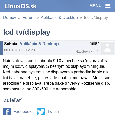
MENU
Domov
Fórum
Aplikácie & Desktop
lcd tv/display
lcd tv/display
milan
Sekcia
:
Aplikácie & Desktop
08.01.2010 | 12:29
Návštevník
Nainstaloval som si ubuntu 9.10 a nechce sa 'rozpravat' s
mojim lcd/tv displayom. S beznym pc displayom funguje.
Ked nabehne system s pc displayom a prehodim kable na
lcd tv tak nabehne, pri restarte opat mimo rozsah. Menil som
aj rozlisenie displaya. Treba dake drivery? Rozlisenie disp.
som nastavil na 800x600 ale nepomohlo.
Zdieľať
Facebook
Twitter