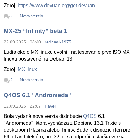
Zdroj:
https://www.devuan.org/get-devuan
|
Nová verzia
2
MX-25 “Infinity” beta 1
22.09.2025 | 08:40
|
redhawk1975
Ludia okolo MX linuxu uvolnili na testovanie prvé ISO MX
linuxu postavené na Debian 13.
Zdroj:
MX linux
|
Nová verzia
2
Q4OS 6.1 "Andromeda"
12.09.2025 | 22:07
|
Pavel
Bola vydaná nová verzia distribúcie
Q4OS
6.1
"Andromeda", ktorá vychádza z Debianu 13.1 Trixie s
desktopom Plasma alebo Trinity. Bude k dispozícii len pre
64 bit architektúru, pre 32 bit sa odporúča staršia verzia