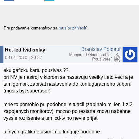
Pre pridávanie komentárov sa
musíte prihlásiť
.
Branislav Poldauf
Re: lcd tv/display
Manjaro, Debian stable
08.01.2010 | 20:37
Používateľ
aku gaficku kartu pouzivas ??
pri NV je nastroj v ktorom sa nastavuju vsetky tieto veci a je
tam gombik zapisat nastavenia do konfuguracneho suboru
(musis byt superuser)
mne to pomohlo pri podobnej situacii (zapinalo mi len 1 z 2
zapojenych monitorov), mozno po restarte znovu nabehne
vyssie rozlisenie a ten lcd-tv ho nevie prijat
u inych grafik netusim ci to funguje podobne