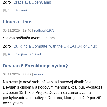
Zdroj:
Bratislava OpenCamp
|
Komunita
1
Linus a Linus
30.11.2025 | 19:40
|
redhawk1975
Stavba počítača dvomi Linusmi
Zdroj:
Building a Computer with the CREATOR of Linux!
|
Zaujímavý článok
8
Devuan 6 Excalibur je vydaný
03.11.2025 | 22:52
|
menom
Na svete je nová stabilná verzia linuxovej distribúcie
Devuan s číslom 6 a kódovým menom Excalibur. Vychádza
z Debian 13 Trixie. Projekt Devuan sa zameriava na
poskytovanie alternatívy k Debianu, ktorú je možné použiť
bez SystemD.