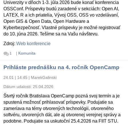
Univerzity v dňoch 1-3. júla 2026 bude konať konferencia
OSSConf. Príspevky budú zaradené v sekciách: Open AI,
LATEX, R a ich priatelia, Vývoj OSS, OSS vo vzdelávaní,
Open GIS & Open Data, Open Hardware a
Kyberbezpečnosť. Vlastné príspevky je možné registrovať
do 10. júna 2026. Tešíme sa na Vašu návštevu.
Zdroj:
Web konferencie
|
Komunita
1
Prihláste prednášku na 4. ročník OpenCamp
24.01 | 14:45
|
MarekGalinski
Dátum udalosti:
25.04.2026
Štvrtý ročník Bratislava OpenCamp pozná svoj termín a je
spustená možnosť prihlasovať príspevky. Podujatie sa
zameriava na témy otvorených technológii, otvoreného
softvéru, otvorených dát, ale aj otvorenej verejnej správy a
podobne. Podujatie sa uskutoční 25.4.2026 na FIIT STU.