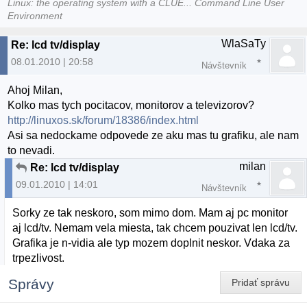
Linux: the operating system with a CLUE... Command Line User
Environment
WlaSaTy
Re: lcd tv/display
08.01.2010 | 20:58
Návštevník
Ahoj Milan,
Kolko mas tych pocitacov, monitorov a televizorov?
http://linuxos.sk/forum/18386/index.html
Asi sa nedockame odpovede ze aku mas tu grafiku, ale nam
to nevadi.
milan
Re: lcd tv/display
09.01.2010 | 14:01
Návštevník
Sorky ze tak neskoro, som mimo dom. Mam aj pc monitor
aj lcd/tv. Nemam vela miesta, tak chcem pouzivat len lcd/tv.
Grafika je n-vidia ale typ mozem doplnit neskor. Vdaka za
trpezlivost.
Správy
Pridať správu