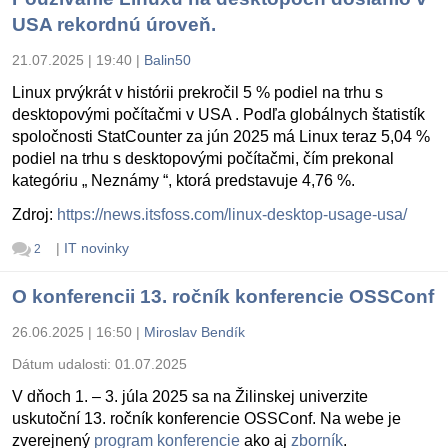
USA rekordnú úroveň.
21.07.2025 | 19:40
|
Balin50
Linux prvýkrát v histórii prekročil 5 % podiel na trhu s
desktopovými počítačmi v USA . Podľa globálnych štatistík
spoločnosti StatCounter za jún 2025 má Linux teraz 5,04 %
podiel na trhu s desktopovými počítačmi, čím prekonal
kategóriu „ Neznámy “, ktorá predstavuje 4,76 %.
Zdroj:
https://news.itsfoss.com/linux-desktop-usage-usa/
|
IT novinky
2
O konferencii 13. ročník konferencie OSSConf
26.06.2025 | 16:50
|
Miroslav Bendík
Dátum udalosti:
01.07.2025
V dňoch 1. – 3. júla 2025 sa na Žilinskej univerzite
uskutoční 13. ročník konferencie OSSConf. Na webe je
zverejnený
program konferencie
ako aj
zborník
.