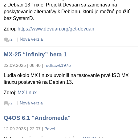
z Debian 13 Trixie. Projekt Devuan sa zameriava na
poskytovanie alternatívy k Debianu, ktorú je možné použiť
bez SystemD.
Zdroj:
https://www.devuan.org/get-devuan
|
Nová verzia
2
MX-25 “Infinity” beta 1
22.09.2025 | 08:40
|
redhawk1975
Ludia okolo MX linuxu uvolnili na testovanie prvé ISO MX
linuxu postavené na Debian 13.
Zdroj:
MX linux
|
Nová verzia
2
Q4OS 6.1 "Andromeda"
12.09.2025 | 22:07
|
Pavel