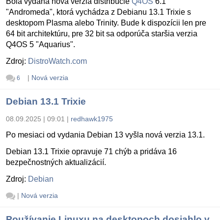
Bola vydaná nová verzia distribúcie
Q4OS
6.1
"Andromeda", ktorá vychádza z Debianu 13.1 Trixie s
desktopom Plasma alebo Trinity. Bude k dispozícii len pre
64 bit architektúru, pre 32 bit sa odporúča staršia verzia
Q4OS 5 "Aquarius".
Zdroj:
DistroWatch.com
|
Nová verzia
6
Debian 13.1 Trixie
08.09.2025 | 09:01
|
redhawk1975
Po mesiaci od vydania Debian 13 vyšla nová verzia 13.1.
Debian 13.1 Trixie opravuje 71 chýb a pridáva 16
bezpečnostných aktualizácií.
Zdroj:
Debian
|
Nová verzia
Používanie Linuxu na desktopoch dosiahlo v