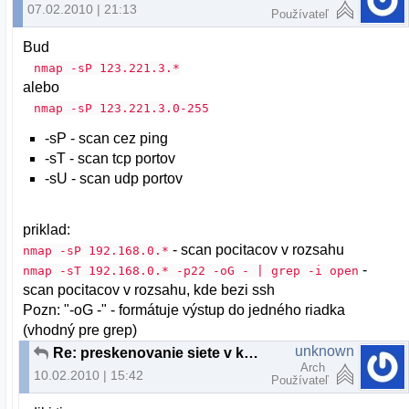
07.02.2010 | 21:13
Používateľ
Bud
nmap -sP 123.221.3.*
alebo
nmap -sP 123.221.3.0-255
-sP - scan cez ping
-sT - scan tcp portov
-sU - scan udp portov
priklad:
- scan pocitacov v rozsahu
nmap -sP 192.168.0.*
-
nmap -sT 192.168.0.* -p22 -oG - | grep -i open
scan pocitacov v rozsahu, kde bezi ssh
Pozn: "-oG -" - formátuje výstup do jedného riadka
(vhodný pre grep)
unknown
Re: preskenovanie siete v konzole
Arch
10.02.2010 | 15:42
Používateľ