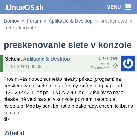
MENU
Domov
Fórum
Aplikácie & Desktop
preskenovanie
siete v konzole
preskenovanie siete v konzole
unknown
Sekcia
:
Aplikácie & Desktop
Arch
15.01.2010 | 05:39
Používateľ
Prosím vás nopozná niekto nieaky príkaz (program) na
preskenovanie siete a to tak že my začne ping napr: od
"123.232.43.1" až po "123.232.43.255". Zišli by sa my aj
nieake iné veci na siet v konzole poznám traceroute,
nslookup. Moc by som bol rat o nieake rady, chcem to iba na
konzolu
dik
Zdieľať