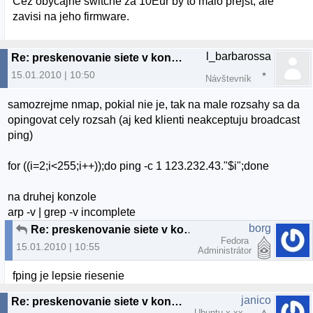
Cez obycajne switche za 10Eur by to malo prejst, ale
zavisi na jeho firmware.
l_barbarossa
Re: preskenovanie siete v konzole
15.01.2010 | 10:50
Návštevník
samozrejme nmap, pokial nie je, tak na male rozsahy sa da
opingovat cely rozsah (aj ked klienti neakceptuju broadcast
ping)
for ((i=2;i<255;i++));do ping -c 1 123.232.43."$i";done
na druhej konzole
arp -v | grep -v incomplete
borg
Re: preskenovanie siete v konzole
Fedora
15.01.2010 | 10:55
Administrátor
fping je lepsie riesenie
janico
Re: preskenovanie siete v konzole
Ubuntu x.xx ,