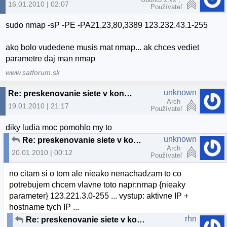
16.01.2010 | 02:07
Používateľ
sudo nmap -sP -PE -PA21,23,80,3389 123.232.43.1-255
ako bolo vudedene musis mat nmap... ak chces vediet
parametre daj man nmap
www.satforum.sk
unknown
Re: preskenovanie siete v konzole
Arch
19.01.2010 | 21:17
Používateľ
diky ludia moc pomohlo my to
unknown
Re: preskenovanie siete v konzole
Arch
20.01.2010 | 00:12
Používateľ
no citam si o tom ale nieako nenachadzam to co
potrebujem chcem vlavne toto napr:nmap {nieaky
parameter} 123.221.3.0-255 ... vystup: aktivne IP +
hostname tych IP ...
rhn
Re: preskenovanie siete v konzole