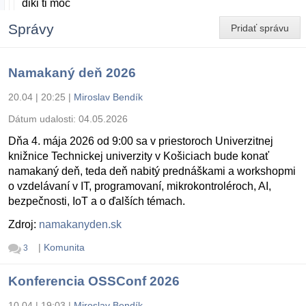
diki ti moc
Správy
Pridať správu
Namakaný deň 2026
20.04 | 20:25
|
Miroslav Bendík
Dátum udalosti:
04.05.2026
Dňa 4. mája 2026 od 9:00 sa v priestoroch Univerzitnej
knižnice Technickej univerzity v Košiciach bude konať
namakaný deň, teda deň nabitý prednáškami a workshopmi
o vzdelávaní v IT, programovaní, mikrokontroléroch, AI,
bezpečnosti, IoT a o ďalších témach.
Zdroj:
namakanyden.sk
|
Komunita
3
Konferencia OSSConf 2026
10.04 | 19:03
|
Miroslav Bendík