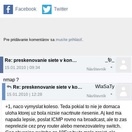
Facebook
Twitter
Pre pridávanie komentárov sa
musíte prihlásiť
.
_fp_
Re: preskenovanie siete v konzole
15.01.2010 | 09:34
Návštevník
nmap ?
WlaSaTy
Re: preskenovanie siete v konzole
15.01.2010 | 12:28
Návštevník
+1, naco vymyslat koleso. Teda pokial to nie je domaca
uloha ktorej uz bola nizsie nacrtnute riesenie. Aj ked ma
napada lepsie, poslat ICMP rovno na broadcast, ale to zas
neprelezie cez prvy router alebo menezovatelny switch.