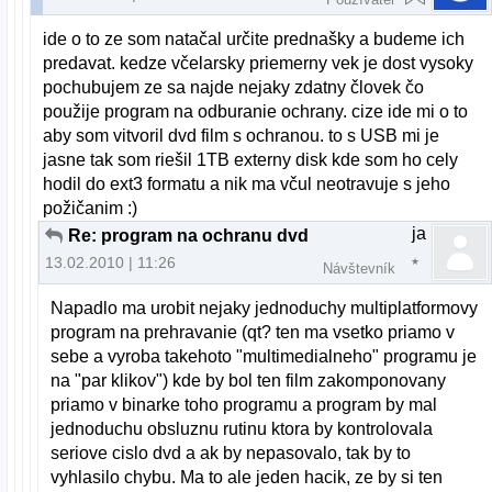
ide o to ze som natačal určite prednašky a budeme ich
predavat. kedze včelarsky priemerny vek je dost vysoky
pochubujem ze sa najde nejaky zdatny človek čo
použije program na odburanie ochrany. cize ide mi o to
aby som vitvoril dvd film s ochranou. to s USB mi je
jasne tak som riešil 1TB externy disk kde som ho cely
hodil do ext3 formatu a nik ma včul neotravuje s jeho
požičanim :)
ja
Re: program na ochranu dvd
13.02.2010 | 11:26
Návštevník
Napadlo ma urobit nejaky jednoduchy multiplatformovy
program na prehravanie (qt? ten ma vsetko priamo v
sebe a vyroba takehoto "multimedialneho" programu je
na "par klikov") kde by bol ten film zakomponovany
priamo v binarke toho programu a program by mal
jednoduchu obsluznu rutinu ktora by kontrolovala
seriove cislo dvd a ak by nepasovalo, tak by to
vyhlasilo chybu. Ma to ale jeden hacik, ze by si ten