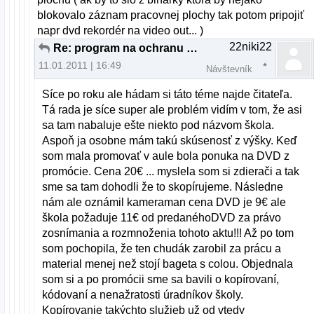
blokovalo záznam pracovnej plochy tak potom pripojiť
napr dvd rekordér na video out... )
22niki22
Re: program na ochranu dvd
11.01.2011 | 16:49
Návštevník
Síce po roku ale hádam si táto téme najde čitateľa.
Tá rada je síce super ale problém vidím v tom, že asi
sa tam nabaluje ešte niekto pod názvom škola.
Aspoň ja osobne mám takú skúsenosť z výšky. Keď
som mala promovať v aule bola ponuka na DVD z
promócie. Cena 20€ ... myslela som si zdierači a tak
sme sa tam dohodli že to skopírujeme. Následne
nám ale oznámil kameraman cena DVD je 9€ ale
škola požaduje 11€ od predanéhoDVD za právo
zosnímania a rozmnoženia tohoto aktu!!! Až po tom
som pochopila, že ten chudák zarobil za prácu a
material menej než stojí bageta s colou. Objednala
som si a po promócii sme sa bavili o kopírovaní,
kódovaní a nenažratosti úradníkov školy.
Kopírovanie takýchto služieb už od vtedy