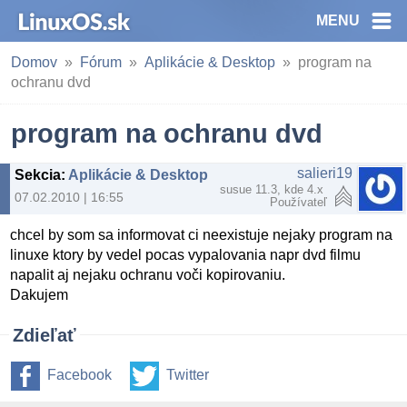
MENU
Domov
Fórum
Aplikácie & Desktop
program na
ochranu dvd
program na ochranu dvd
salieri19
Sekcia
:
Aplikácie & Desktop
susue 11.3, kde 4.x
07.02.2010 | 16:55
Používateľ
chcel by som sa informovat ci neexistuje nejaky program na
linuxe ktory by vedel pocas vypalovania napr dvd filmu
napalit aj nejaku ochranu voči kopirovaniu.
Dakujem
Zdieľať
Facebook
Twitter