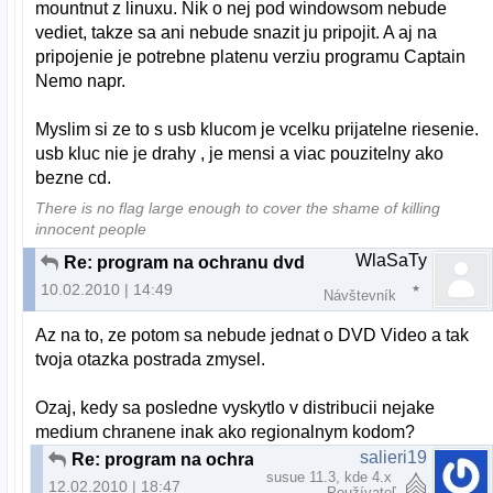
mountnut z linuxu. Nik o nej pod windowsom nebude
vediet, takze sa ani nebude snazit ju pripojit. A aj na
pripojenie je potrebne platenu verziu programu Captain
Nemo napr.
Myslim si ze to s usb klucom je vcelku prijatelne riesenie.
usb kluc nie je drahy , je mensi a viac pouzitelny ako
bezne cd.
There is no flag large enough to cover the shame of killing
innocent people
WlaSaTy
Re: program na ochranu dvd
10.02.2010 | 14:49
Návštevník
Az na to, ze potom sa nebude jednat o DVD Video a tak
tvoja otazka postrada zmysel.
Ozaj, kedy sa posledne vyskytlo v distribucii nejake
medium chranene inak ako regionalnym kodom?
salieri19
Re: program na ochranu dvd
susue 11.3, kde 4.x
12.02.2010 | 18:47
Používateľ