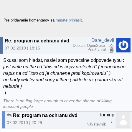
Pre pridávanie komentárov sa
musíte prihlásiť
.
Dare_devil
Re: program na ochranu dvd
Debian, OpenSuse
07.02.2010 | 18:15
Používateľ
Skusal som hladat, nasiel som povacsine odpovede typu :
just write on the cd "this cd is copy protected" ( jednoducho
napis na cd "toto cd je chranene proti kopirovaniu" )
no body will try and copy it then ( nikto to uz potom skusat
nebude )
:)
There is no flag large enough to cover the shame of killing
innocent people
tominp
Re: program na ochranu dvd
07.02.2010 | 20:29
Návštevník