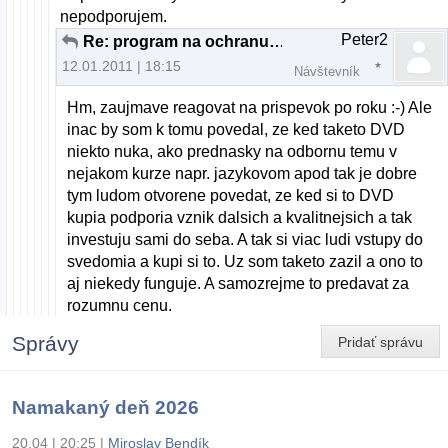
nepodporujem.
Peter2
Re: program na ochranu dvd
12.01.2011 | 18:15
Návštevník
Hm, zaujmave reagovat na prispevok po roku :-) Ale
inac by som k tomu povedal, ze ked taketo DVD
niekto nuka, ako prednasky na odbornu temu v
nejakom kurze napr. jazykovom apod tak je dobre
tym ludom otvorene povedat, ze ked si to DVD
kupia podporia vznik dalsich a kvalitnejsich a tak
investuju sami do seba. A tak si viac ludi vstupy do
svedomia a kupi si to. Uz som taketo zazil a ono to
aj niekedy funguje. A samozrejme to predavat za
rozumnu cenu.
Správy
Pridať správu
Namakaný deň 2026
20.04 | 20:25
|
Miroslav Bendík