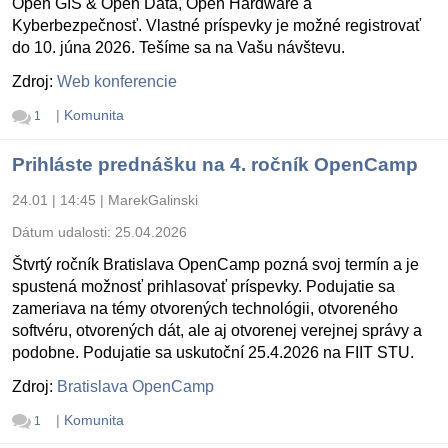
Open GIS & Open Data, Open Hardware a
Kyberbezpečnosť. Vlastné príspevky je možné registrovať
do 10. júna 2026. Tešíme sa na Vašu návštevu.
Zdroj:
Web konferencie
|
Komunita
1
Prihláste prednášku na 4. ročník OpenCamp
24.01 | 14:45
|
MarekGalinski
Dátum udalosti:
25.04.2026
Štvrtý ročník Bratislava OpenCamp pozná svoj termín a je
spustená možnosť prihlasovať príspevky. Podujatie sa
zameriava na témy otvorených technológii, otvoreného
softvéru, otvorených dát, ale aj otvorenej verejnej správy a
podobne. Podujatie sa uskutoční 25.4.2026 na FIIT STU.
Zdroj:
Bratislava OpenCamp
|
Komunita
1