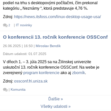
podiel na trhu s desktopovými počítačmi, čím prekonal
kategóriu „ Neznámy “, ktorá predstavuje 4,76 %.
Zdroj:
https://news.itsfoss.com/linux-desktop-usage-usa/
|
IT novinky
2
O konferencii 13. ročník konferencie OSSConf
26.06.2025 | 16:50
|
Miroslav Bendík
Dátum udalosti:
01.07.2025
V dňoch 1. – 3. júla 2025 sa na Žilinskej univerzite
uskutoční 13. ročník konferencie OSSConf. Na webe je
zverejnený
program konferencie
ako aj
zborník
.
Zdroj:
ossconf.fri.uniza.sk
|
Komunita
Ďalšie
Všetky udalosti