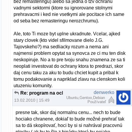
bez remasteringu) alebo sa jedna o tzv ochranu
vadnymi sektormi (ktore su ignorovane stolnymi
prehravacmi i ked nie vsetkymi ale pocitace ich same
od seba bez remasteringu nerozchrumu).
Ale, toto Ti moze byt uplne ukradnute. Vcelar, ajked
stary clovek (kto videl sfilmovane dielo J.G.
Tajovskeho?) ma sedliacky rozum a nema ani
najmensi problem opytat sa synovca ze ci mu ten disk
neskopiruje. No a to pre tvoju snahu znamena ze sa ti
neoplati investovat do ochrany ktora to predrazi, skor
daj cenu taku za aku to budu chciet kupit a pribal k
tomu podakovanie a napriklad zlavu na clenskom koli
utuzeniu komunity.
denwerko
Re: program na ochranu dvd
Ubuntu,Gentoo,Debian
13.02.2010 | 15:49
Používateľ
presne tak, skor daj normalnu cenu... nech to bude
hociako chranene, dokiaľ to bude možné prehrať tak
sa to dá skopírovať, hoci by si si nahrával pracovnú
plochu ( ak by to šlo z binárky ktorá by nejako