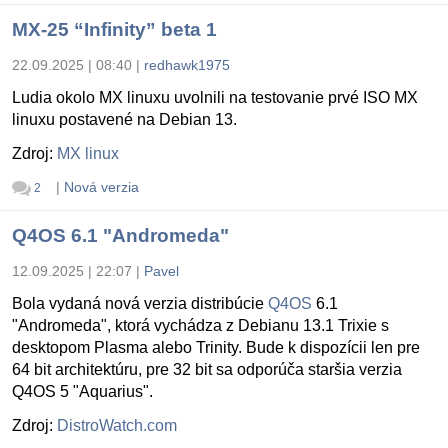
MX-25 “Infinity” beta 1
22.09.2025 | 08:40
|
redhawk1975
Ludia okolo MX linuxu uvolnili na testovanie prvé ISO MX
linuxu postavené na Debian 13.
Zdroj:
MX linux
|
Nová verzia
2
Q4OS 6.1 "Andromeda"
12.09.2025 | 22:07
|
Pavel
Bola vydaná nová verzia distribúcie
Q4OS
6.1
"Andromeda", ktorá vychádza z Debianu 13.1 Trixie s
desktopom Plasma alebo Trinity. Bude k dispozícii len pre
64 bit architektúru, pre 32 bit sa odporúča staršia verzia
Q4OS 5 "Aquarius".
Zdroj:
DistroWatch.com