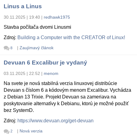
Linus a Linus
30.11.2025 | 19:40
|
redhawk1975
Stavba počítača dvomi Linusmi
Zdroj:
Building a Computer with the CREATOR of Linux!
|
Zaujímavý článok
8
Devuan 6 Excalibur je vydaný
03.11.2025 | 22:52
|
menom
Na svete je nová stabilná verzia linuxovej distribúcie
Devuan s číslom 6 a kódovým menom Excalibur. Vychádza
z Debian 13 Trixie. Projekt Devuan sa zameriava na
poskytovanie alternatívy k Debianu, ktorú je možné použiť
bez SystemD.
Zdroj:
https://www.devuan.org/get-devuan
|
Nová verzia
2