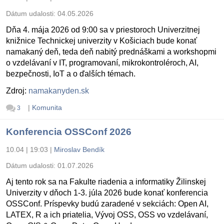
Dátum udalosti:
04.05.2026
Dňa 4. mája 2026 od 9:00 sa v priestoroch Univerzitnej
knižnice Technickej univerzity v Košiciach bude konať
namakaný deň, teda deň nabitý prednáškami a workshopmi
o vzdelávaní v IT, programovaní, mikrokontroléroch, AI,
bezpečnosti, IoT a o ďalších témach.
Zdroj:
namakanyden.sk
|
Komunita
3
Konferencia OSSConf 2026
10.04 | 19:03
|
Miroslav Bendík
Dátum udalosti:
01.07.2026
Aj tento rok sa na Fakulte riadenia a informatiky Žilinskej
Univerzity v dňoch 1-3. júla 2026 bude konať konferencia
OSSConf. Príspevky budú zaradené v sekciách: Open AI,
LATEX, R a ich priatelia, Vývoj OSS, OSS vo vzdelávaní,