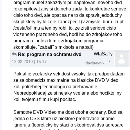
program musel zakazdym pri napalovani noveho dvd
rekompilovat aby si do neho zadal to konkretne seriove
cislo toho dvd, ale opat sa na to da spravit jedoduchy
skript ktory by to cele zabezpecil (v zmysle: burn_cript
/cesta/k/filmu a ten by robil to, ze zisti seriove cislo
vlozeneho prazdneho dvd, hodi ho do zdrojakov toho
programu, prilozi film k zdrojakom programu,
skompiluje, "zabali" s mkisofs a napali).
WlaSaTy
Re: program na ochranu dvd
13.02.2010 | 15:17
Návštevník
Pokial je vcelarsky vek dost vysoky, tak predpokladam
ze sa obmedzis maximalne na klasicke DVD Video
koli potrebnej technologii na prehravanie.
Nepredpokladaj ze si nejaky vcelar alebo hocikto iny
koli tvojemu filmu kupi pocitac.
Samotne DVD Video ma dost ubohe ochrany. Bud sa
jedna o CSS ktore uz niektore prehravace priamo
ignoruju (teoreticky by stacilo skopirovat dva adresare