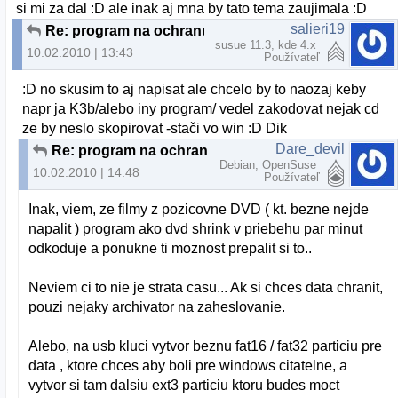
si mi za dal :D ale inak aj mna by tato tema zaujimala :D
salieri19
Re: program na ochranu dvd
susue 11.3, kde 4.x
10.02.2010 | 13:43
Používateľ
:D no skusim to aj napisat ale chcelo by to naozaj keby
napr ja K3b/alebo iny program/ vedel zakodovat nejak cd
ze by neslo skopirovat -stači vo win :D Dik
Dare_devil
Re: program na ochranu dvd
Debian, OpenSuse
10.02.2010 | 14:48
Používateľ
Inak, viem, ze filmy z pozicovne DVD ( kt. bezne nejde
napalit ) program ako dvd shrink v priebehu par minut
odkoduje a ponukne ti moznost prepalit si to..
Neviem ci to nie je strata casu... Ak si chces data chranit,
pouzi nejaky archivator na zaheslovanie.
Alebo, na usb kluci vytvor beznu fat16 / fat32 particiu pre
data , ktore chces aby boli pre windows citatelne, a
vytvor si tam dalsiu ext3 particiu ktoru budes moct