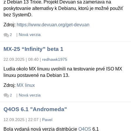
z Debian 13 Trixie. Projekt Devuan sa zameriava na
poskytovanie alternatívy k Debianu, ktorú je možné použiť
bez SystemD.
Zdroj:
https://www.devuan.org/get-devuan
|
Nová verzia
2
MX-25 “Infinity” beta 1
22.09.2025 | 08:40
|
redhawk1975
Ludia okolo MX linuxu uvolnili na testovanie prvé ISO MX
linuxu postavené na Debian 13.
Zdroj:
MX linux
|
Nová verzia
2
Q4OS 6.1 "Andromeda"
12.09.2025 | 22:07
|
Pavel
Bola vydaná nová verzia distribúcie
Q4OS
6.1