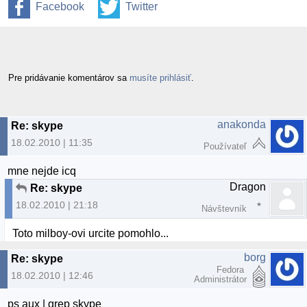
Facebook
Twitter
Pre pridávanie komentárov sa
musíte prihlásiť
.
anakonda
Re: skype
18.02.2010 | 11:35
Používateľ
mne nejde icq
Dragon
Re: skype
18.02.2010 | 21:18
Návštevník
Toto milboy-ovi urcite pomohlo...
borg
Re: skype
Fedora
18.02.2010 | 12:46
Administrátor
ps aux | grep skype