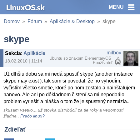
MENU
Domov
Fórum
Aplikácie & Desktop
skype
skype
milboy
Sekcia
:
Aplikácie & Desktop
Ubuntu so znakom ElementaryOS
18.02.2010 | 11:14
Používateľ
Už dlhšiu dobu sa mi nedá spustiť skype (another instance
skype may exist ), tak som si povedal, že ho vyhodím,
vyčistím všetko smetie, ktoré po nom zostalo a nainštalujem
nanovo. Ale ani po dôkladnom čistení sa mi nepodarilo
problem vyriešiť a hláška o tom že je spustený nezmizla..
skusam vsetko....už stovka distribúcií za tie roky a vedomosti
žiadne..
Prečo linux?
Zdieľať