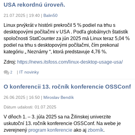
USA rekordnú úroveň.
21.07.2025 | 19:40
|
Balin50
Linux prvýkrát v histórii prekročil 5 % podiel na trhu s
desktopovými počítačmi v USA . Podľa globálnych štatistík
spoločnosti StatCounter za jún 2025 má Linux teraz 5,04 %
podiel na trhu s desktopovými počítačmi, čím prekonal
kategóriu „ Neznámy “, ktorá predstavuje 4,76 %.
Zdroj:
https://news.itsfoss.com/linux-desktop-usage-usa/
|
IT novinky
2
O konferencii 13. ročník konferencie OSSConf
26.06.2025 | 16:50
|
Miroslav Bendík
Dátum udalosti:
01.07.2025
V dňoch 1. – 3. júla 2025 sa na Žilinskej univerzite
uskutoční 13. ročník konferencie OSSConf. Na webe je
zverejnený
program konferencie
ako aj
zborník
.