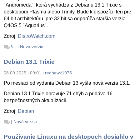
"Andromeda", ktorá vychádza z Debianu 13.1 Trixie s
desktopom Plasma alebo Trinity. Bude k dispozícii len pre
64 bit architektúru, pre 32 bit sa odporúča staršia verzia
Q4OS 5 "Aquarius".
Zdroj:
DistroWatch.com
|
Nová verzia
6
Debian 13.1 Trixie
08.09.2025 | 09:01
|
redhawk1975
Po mesiaci od vydania Debian 13 vyšla nová verzia 13.1.
Debian 13.1 Trixie opravuje 71 chýb a pridáva 16
bezpečnostných aktualizácií.
Zdroj:
Debian
|
Nová verzia
Používanie Linuxu na desktopoch dosiahlo v