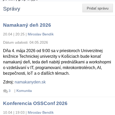
Správy
Pridať správu
Namakaný deň 2026
20.04 | 20:25
|
Miroslav Bendík
Dátum udalosti:
04.05.2026
Dňa 4. mája 2026 od 9:00 sa v priestoroch Univerzitnej
knižnice Technickej univerzity v Košiciach bude konať
namakaný deň, teda deň nabitý prednáškami a workshopmi
o vzdelávaní v IT, programovaní, mikrokontroléroch, AI,
bezpečnosti, IoT a o ďalších témach.
Zdroj:
namakanyden.sk
|
Komunita
3
Konferencia OSSConf 2026
10.04 | 19:03
|
Miroslav Bendík