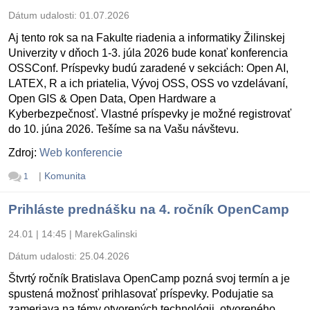
Dátum udalosti:
01.07.2026
Aj tento rok sa na Fakulte riadenia a informatiky Žilinskej
Univerzity v dňoch 1-3. júla 2026 bude konať konferencia
OSSConf. Príspevky budú zaradené v sekciách: Open AI,
LATEX, R a ich priatelia, Vývoj OSS, OSS vo vzdelávaní,
Open GIS & Open Data, Open Hardware a
Kyberbezpečnosť. Vlastné príspevky je možné registrovať
do 10. júna 2026. Tešíme sa na Vašu návštevu.
Zdroj:
Web konferencie
|
Komunita
1
Prihláste prednášku na 4. ročník OpenCamp
24.01 | 14:45
|
MarekGalinski
Dátum udalosti:
25.04.2026
Štvrtý ročník Bratislava OpenCamp pozná svoj termín a je
spustená možnosť prihlasovať príspevky. Podujatie sa
zameriava na témy otvorených technológii, otvoreného