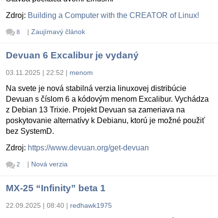
Zdroj:
Building a Computer with the CREATOR of Linux!
|
Zaujímavý článok
8
Devuan 6 Excalibur je vydaný
03.11.2025 | 22:52
|
menom
Na svete je nová stabilná verzia linuxovej distribúcie
Devuan s číslom 6 a kódovým menom Excalibur. Vychádza
z Debian 13 Trixie. Projekt Devuan sa zameriava na
poskytovanie alternatívy k Debianu, ktorú je možné použiť
bez SystemD.
Zdroj:
https://www.devuan.org/get-devuan
|
Nová verzia
2
MX-25 “Infinity” beta 1
22.09.2025 | 08:40
|
redhawk1975