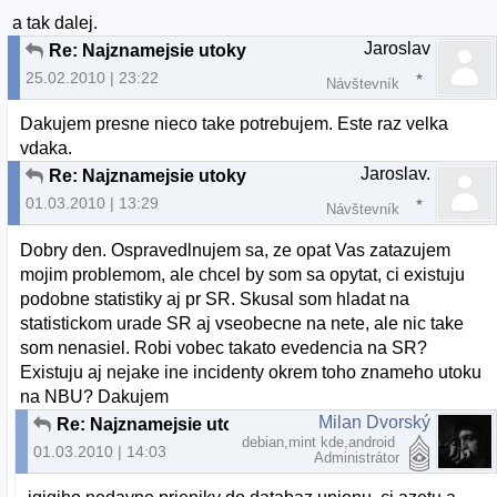
a tak dalej.
Jaroslav
Re: Najznamejsie utoky
25.02.2010 | 23:22
Návštevník
Dakujem presne nieco take potrebujem. Este raz velka
vdaka.
Jaroslav.
Re: Najznamejsie utoky
01.03.2010 | 13:29
Návštevník
Dobry den. Ospravedlnujem sa, ze opat Vas zatazujem
mojim problemom, ale chcel by som sa opytat, ci existuju
podobne statistiky aj pr SR. Skusal som hladat na
statistickom urade SR aj vseobecne na nete, ale nic take
som nenasiel. Robi vobec takato evedencia na SR?
Existuju aj nejake ine incidenty okrem toho znameho utoku
na NBU? Dakujem
Milan Dvorský
Re: Najznamejsie utoky
debian,mint kde,android
01.03.2010 | 14:03
Administrátor