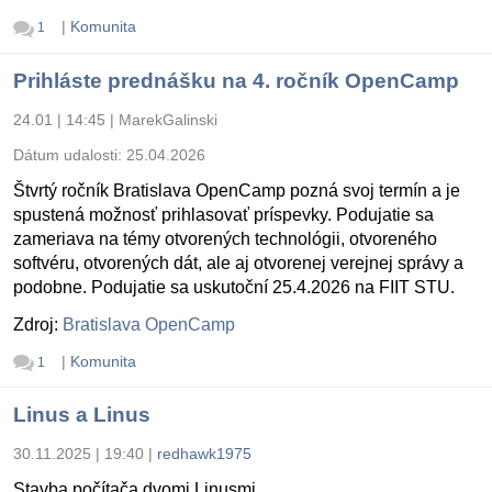
|
Komunita
1
Prihláste prednášku na 4. ročník OpenCamp
24.01 | 14:45
|
MarekGalinski
Dátum udalosti:
25.04.2026
Štvrtý ročník Bratislava OpenCamp pozná svoj termín a je
spustená možnosť prihlasovať príspevky. Podujatie sa
zameriava na témy otvorených technológii, otvoreného
softvéru, otvorených dát, ale aj otvorenej verejnej správy a
podobne. Podujatie sa uskutoční 25.4.2026 na FIIT STU.
Zdroj:
Bratislava OpenCamp
|
Komunita
1
Linus a Linus
30.11.2025 | 19:40
|
redhawk1975
Stavba počítača dvomi Linusmi