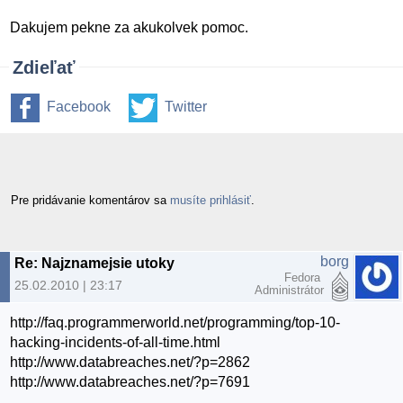
Dakujem pekne za akukolvek pomoc.
Zdieľať
Facebook
Twitter
Pre pridávanie komentárov sa
musíte prihlásiť
.
borg
Re: Najznamejsie utoky
Fedora
25.02.2010 | 23:17
Administrátor
http://faq.programmerworld.net/programming/top-10-
hacking-incidents-of-all-time.html
http://www.databreaches.net/?p=2862
http://www.databreaches.net/?p=7691