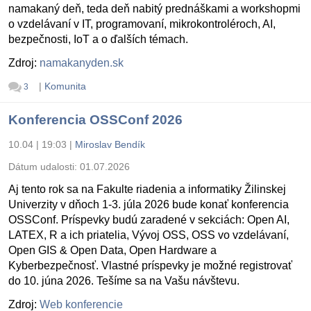
namakaný deň, teda deň nabitý prednáškami a workshopmi
o vzdelávaní v IT, programovaní, mikrokontroléroch, AI,
bezpečnosti, IoT a o ďalších témach.
Zdroj:
namakanyden.sk
|
Komunita
3
Konferencia OSSConf 2026
10.04 | 19:03
|
Miroslav Bendík
Dátum udalosti:
01.07.2026
Aj tento rok sa na Fakulte riadenia a informatiky Žilinskej
Univerzity v dňoch 1-3. júla 2026 bude konať konferencia
OSSConf. Príspevky budú zaradené v sekciách: Open AI,
LATEX, R a ich priatelia, Vývoj OSS, OSS vo vzdelávaní,
Open GIS & Open Data, Open Hardware a
Kyberbezpečnosť. Vlastné príspevky je možné registrovať
do 10. júna 2026. Tešíme sa na Vašu návštevu.
Zdroj:
Web konferencie