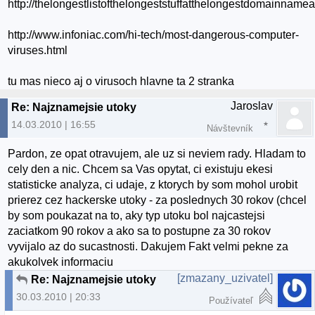
http://thelongestlistofthelongeststuffatthelongestdomainname
http://www.infoniac.com/hi-tech/most-dangerous-computer-
viruses.html
tu mas nieco aj o virusoch hlavne ta 2 stranka
Jaroslav
Re: Najznamejsie utoky
14.03.2010 | 16:55
Návštevník
Pardon, ze opat otravujem, ale uz si neviem rady. Hladam to
cely den a nic. Chcem sa Vas opytat, ci existuju ekesi
statisticke analyza, ci udaje, z ktorych by som mohol urobit
prierez cez hackerske utoky - za poslednych 30 rokov (chcel
by som poukazat na to, aky typ utoku bol najcastejsi
zaciatkom 90 rokov a ako sa to postupne za 30 rokov
vyvijalo az do sucastnosti. Dakujem Fakt velmi pekne za
akukolvek informaciu
[zmazany_uzivatel]
Re: Najznamejsie utoky
30.03.2010 | 20:33
Používateľ