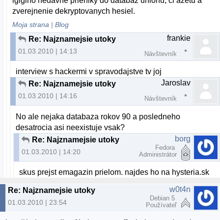
igigiho nedavne prieniky do databaz unionu, ci azetu a
zverejnenie dekryptovanych hesiel.
Moja strana
|
Blog
frankie
Re: Najznamejsie utoky
01.03.2010 | 14:13
Návštevník
interview s hackermi v spravodajstve tv joj
Jaroslav
Re: Najznamejsie utoky
01.03.2010 | 14:16
Návštevník
No ale nejaka databaza rokov 90 a posledneho
desatrocia asi neexistuje vsak?
borg
Re: Najznamejsie utoky
Fedora
01.03.2010 | 14:20
Administrátor
skus prejst emagazin prielom. najdes ho na hysteria.sk
w0t4n
Re: Najznamejsie utoky
Debian 5
01.03.2010 | 23:54
Používateľ