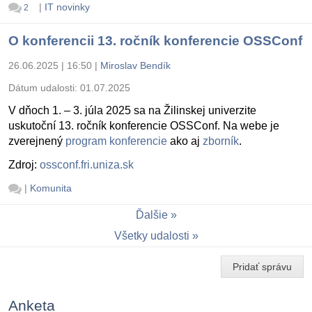
|
IT novinky
2
O konferencii 13. ročník konferencie OSSConf
26.06.2025 | 16:50
|
Miroslav Bendík
Dátum udalosti:
01.07.2025
V dňoch 1. – 3. júla 2025 sa na Žilinskej univerzite
uskutoční 13. ročník konferencie OSSConf. Na webe je
zverejnený
program konferencie
ako aj
zborník
.
Zdroj:
ossconf.fri.uniza.sk
|
Komunita
Ďalšie
Všetky udalosti
Pridať správu
Anketa