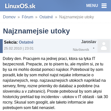
MENU
Domov
Fórum
Ostatné
Najznamejsie utoky
Najznamejsie utoky
Jaroslav
Sekcia
:
Ostatné
25.02.2010 | 23:01
Návštevník
Dobry den. Pracujem na jednej praci, ktora sa tyka IT
bezpecnosti. Prepacte, ze to pisem tu, ale myslim si, ze tu
by sa mi mohlo dostat pomoci najskor. Potreboval by som
poradit, kde by som mohol najst nejake informacie o
najslavnejsich, resp. najzavaznejsich utokoch napriklad na
servery, firmy, rozne prieniky do databaz a podobne (na
slovensku a v zahranici). Proste potreboval by som akysi
historicky prehlad top incidentov - utokov v IT oblasti - tak 30
rocny. Skusal som googlit, ale taketo informacie ake
potrebujem som fakt nenasiel.