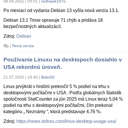
08.09.2025 | 09:01
|
redhawk1975
Po mesiaci od vydania Debian 13 vyšla nová verzia 13.1.
Debian 13.1 Trixie opravuje 71 chýb a pridáva 16
bezpečnostných aktualizácií.
Zdroj:
Debian
|
Nová verzia
Používanie Linuxu na desktopoch dosiahlo v
USA rekordnú úroveň.
21.07.2025 | 19:40
|
Balin50
Linux prvýkrát v histórii prekročil 5 % podiel na trhu s
desktopovými počítačmi v USA . Podľa globálnych štatistík
spoločnosti StatCounter za jún 2025 má Linux teraz 5,04 %
podiel na trhu s desktopovými počítačmi, čím prekonal
kategóriu „ Neznámy “, ktorá predstavuje 4,76 %.
Zdroj:
https://news.itsfoss.com/linux-desktop-usage-usa/