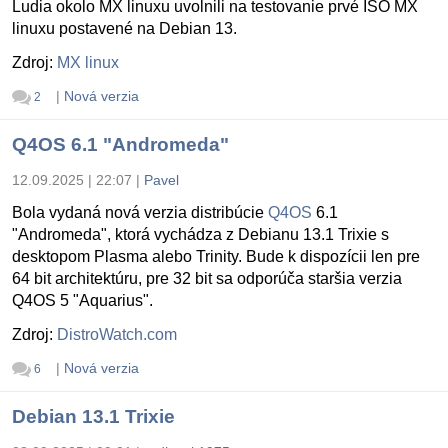
Ludia okolo MX linuxu uvolnili na testovanie prvé ISO MX
linuxu postavené na Debian 13.
Zdroj:
MX linux
|
Nová verzia
2
Q4OS 6.1 "Andromeda"
12.09.2025 | 22:07
|
Pavel
Bola vydaná nová verzia distribúcie
Q4OS
6.1
"Andromeda", ktorá vychádza z Debianu 13.1 Trixie s
desktopom Plasma alebo Trinity. Bude k dispozícii len pre
64 bit architektúru, pre 32 bit sa odporúča staršia verzia
Q4OS 5 "Aquarius".
Zdroj:
DistroWatch.com
|
Nová verzia
6
Debian 13.1 Trixie