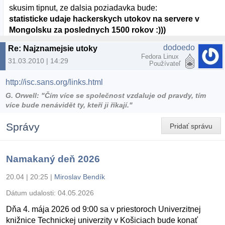
skusim tipnut, ze dalsia poziadavka bude:
statisticke udaje hackerskych utokov na servere v
Mongolsku za poslednych 1500 rokov :)))
dodoedo
Re: Najznamejsie utoky
Fedora Linux
31.03.2010 | 14:29
Používateľ
http://isc.sans.org/links.html
G. Orwell: "Čím více se společnost vzdaluje od pravdy, tím
více bude nenávidět ty, kteří ji říkají."
Správy
Pridať správu
Namakaný deň 2026
20.04 | 20:25
|
Miroslav Bendík
Dátum udalosti:
04.05.2026
Dňa 4. mája 2026 od 9:00 sa v priestoroch Univerzitnej
knižnice Technickej univerzity v Košiciach bude konať