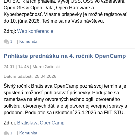
LATEX, R a ich priatelia, Vývoj OSS, OSS vo vzdelávaní,
Open GIS & Open Data, Open Hardware a
Kyberbezpečnosť. Vlastné príspevky je možné registrovať
do 10. júna 2026. Tešíme sa na Vašu návštevu.
Zdroj:
Web konferencie
|
Komunita
1
Prihláste prednášku na 4. ročník OpenCamp
24.01 | 14:45
|
MarekGalinski
Dátum udalosti:
25.04.2026
Štvrtý ročník Bratislava OpenCamp pozná svoj termín a je
spustená možnosť prihlasovať príspevky. Podujatie sa
zameriava na témy otvorených technológii, otvoreného
softvéru, otvorených dát, ale aj otvorenej verejnej správy a
podobne. Podujatie sa uskutoční 25.4.2026 na FIIT STU.
Zdroj:
Bratislava OpenCamp
|
Komunita
1