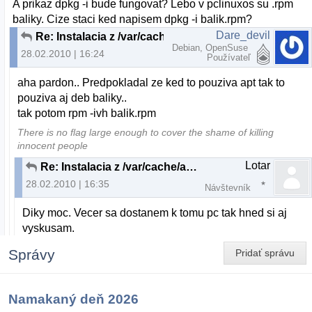
A prikaz dpkg -i bude fungovat? Lebo v pclinuxos su .rpm
baliky. Cize staci ked napisem dpkg -i balik.rpm?
Dare_devil
Re: Instalacia z /var/cache/apt/archives
Debian, OpenSuse
28.02.2010 | 16:24
Používateľ
aha pardon.. Predpokladal ze ked to pouziva apt tak to
pouziva aj deb baliky..
tak potom rpm -ivh balik.rpm
There is no flag large enough to cover the shame of killing
innocent people
Lotar
Re: Instalacia z /var/cache/apt/archives
28.02.2010 | 16:35
Návštevník
Diky moc. Vecer sa dostanem k tomu pc tak hned si aj
vyskusam.
Správy
Pridať správu
Namakaný deň 2026