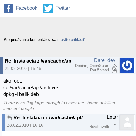
Facebook
Twitter
Pre pridávanie komentárov sa
musíte prihlásiť
.
Dare_devil
Re: Instalacia z /var/cache/apt/archives
Debian, OpenSuse
28.02.2010 | 15:46
Používateľ
ako root:
cd /var/cache/apt/archives
dpkg -i balik.deb
There is no flag large enough to cover the shame of killing
innocent people
Lotar
Re: Instalacia z /var/cache/apt/archives
28.02.2010 | 16:16
Návštevník