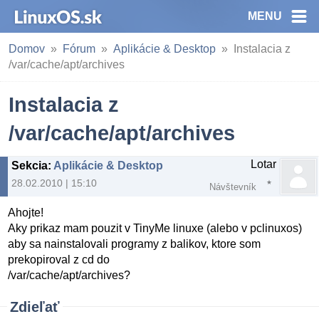
MENU
Domov
Fórum
Aplikácie & Desktop
Instalacia z
/var/cache/apt/archives
Instalacia z
/var/cache/apt/archives
Lotar
Sekcia
:
Aplikácie & Desktop
28.02.2010 | 15:10
Návštevník
Ahojte!
Aky prikaz mam pouzit v TinyMe linuxe (alebo v pclinuxos)
aby sa nainstalovali programy z balikov, ktore som
prekopiroval z cd do
/var/cache/apt/archives?
Zdieľať