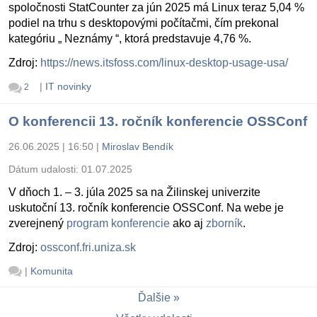
spoločnosti StatCounter za jún 2025 má Linux teraz 5,04 %
podiel na trhu s desktopovými počítačmi, čím prekonal
kategóriu „ Neznámy “, ktorá predstavuje 4,76 %.
Zdroj:
https://news.itsfoss.com/linux-desktop-usage-usa/
|
IT novinky
2
O konferencii 13. ročník konferencie OSSConf
26.06.2025 | 16:50
|
Miroslav Bendík
Dátum udalosti:
01.07.2025
V dňoch 1. – 3. júla 2025 sa na Žilinskej univerzite
uskutoční 13. ročník konferencie OSSConf. Na webe je
zverejnený
program konferencie
ako aj
zborník
.
Zdroj:
ossconf.fri.uniza.sk
|
Komunita
Ďalšie