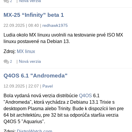
|
Nová verzia
2
MX-25 “Infinity” beta 1
22.09.2025 | 08:40
|
redhawk1975
Ludia okolo MX linuxu uvolnili na testovanie prvé ISO MX
linuxu postavené na Debian 13.
Zdroj:
MX linux
|
Nová verzia
2
Q4OS 6.1 "Andromeda"
12.09.2025 | 22:07
|
Pavel
Bola vydaná nová verzia distribúcie
Q4OS
6.1
"Andromeda", ktorá vychádza z Debianu 13.1 Trixie s
desktopom Plasma alebo Trinity. Bude k dispozícii len pre
64 bit architektúru, pre 32 bit sa odporúča staršia verzia
Q4OS 5 "Aquarius".
Zdroj:
DistroWatch.com