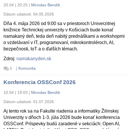
20.04 | 20:25
|
Miroslav Bendík
Dátum udalosti:
04.05.2026
Dňa 4. mája 2026 od 9:00 sa v priestoroch Univerzitnej
knižnice Technickej univerzity v Košiciach bude konať
namakaný deň, teda deň nabitý prednáškami a workshopmi
o vzdelávaní v IT, programovaní, mikrokontroléroch, AI,
bezpečnosti, IoT a o ďalších témach.
Zdroj:
namakanyden.sk
|
Komunita
3
Konferencia OSSConf 2026
10.04 | 19:03
|
Miroslav Bendík
Dátum udalosti:
01.07.2026
Aj tento rok sa na Fakulte riadenia a informatiky Žilinskej
Univerzity v dňoch 1-3. júla 2026 bude konať konferencia
OSSConf. Príspevky budú zaradené v sekciách: Open AI,