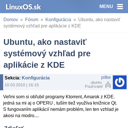
MENU
Domov
Fórum
Konfigurácia
Ubuntu, ako nastaviť
systémový vzhľad pre aplikácie z KDE
Ubuntu, ako nastaviť
systémový vzhľad pre
aplikácie z KDE
pitke
Sekcia
:
Konfigurácia
ubuntu
10.03.2010 | 16:15
Používateľ
Veľmi som si obľubil programy Ktorrent, Amarok z KDE.
jedná sa mi aj o OPERU , tuším tiež využíva knižnice Qt.
S fungovaním aplikácií nemám problém, len ten vzhlad je
akosi na modro....