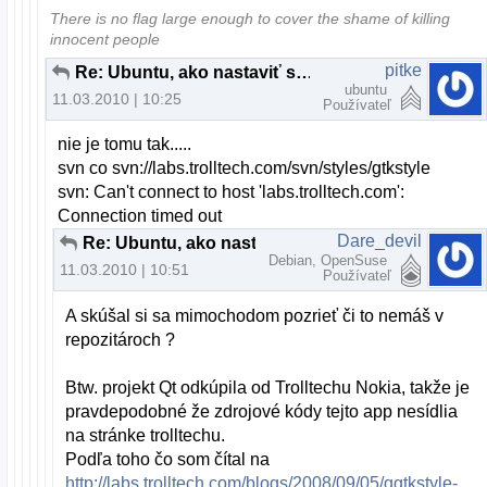
There is no flag large enough to cover the shame of killing
innocent people
pitke
Re: Ubuntu, ako nastaviť systémový vzhľad pre aplikácie z KDE
ubuntu
11.03.2010 | 10:25
Používateľ
nie je tomu tak.....
svn co svn://labs.trolltech.com/svn/styles/gtkstyle
svn: Can't connect to host 'labs.trolltech.com':
Connection timed out
Dare_devil
Re: Ubuntu, ako nastaviť systémový vzhľad pre aplikácie z KDE
Debian, OpenSuse
11.03.2010 | 10:51
Používateľ
A skúšal si sa mimochodom pozrieť či to nemáš v
repozitároch ?
Btw. projekt Qt odkúpila od Trolltechu Nokia, takže je
pravdepodobné že zdrojové kódy tejto app nesídlia
na stránke trolltechu.
Podľa toho čo som čítal na
http://labs.trolltech.com/blogs/2008/09/05/qgtkstyle-