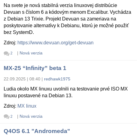
Na svete je nová stabilná verzia linuxovej distribúcie
Devuan s číslom 6 a kódovým menom Excalibur. Vychádza
z Debian 13 Trixie. Projekt Devuan sa zameriava na
poskytovanie alternatívy k Debianu, ktorú je možné použiť
bez SystemD.
Zdroj:
https://www.devuan.org/get-devuan
|
Nová verzia
2
MX-25 “Infinity” beta 1
22.09.2025 | 08:40
|
redhawk1975
Ludia okolo MX linuxu uvolnili na testovanie prvé ISO MX
linuxu postavené na Debian 13.
Zdroj:
MX linux
|
Nová verzia
2
Q4OS 6.1 "Andromeda"