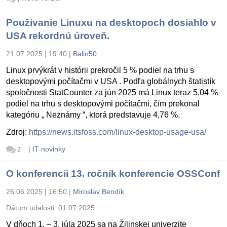
Používanie Linuxu na desktopoch dosiahlo v
USA rekordnú úroveň.
21.07.2025 | 19:40
|
Balin50
Linux prvýkrát v histórii prekročil 5 % podiel na trhu s
desktopovými počítačmi v USA . Podľa globálnych štatistík
spoločnosti StatCounter za jún 2025 má Linux teraz 5,04 %
podiel na trhu s desktopovými počítačmi, čím prekonal
kategóriu „ Neznámy “, ktorá predstavuje 4,76 %.
Zdroj:
https://news.itsfoss.com/linux-desktop-usage-usa/
|
IT novinky
2
O konferencii 13. ročník konferencie OSSConf
26.06.2025 | 16:50
|
Miroslav Bendík
Dátum udalosti:
01.07.2025
V dňoch 1. – 3. júla 2025 sa na Žilinskej univerzite