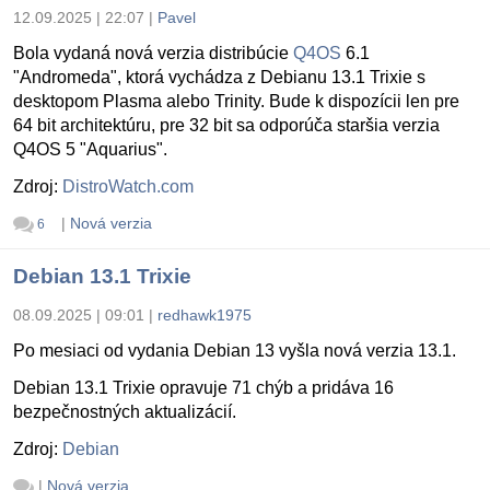
12.09.2025 | 22:07
|
Pavel
Bola vydaná nová verzia distribúcie
Q4OS
6.1
"Andromeda", ktorá vychádza z Debianu 13.1 Trixie s
desktopom Plasma alebo Trinity. Bude k dispozícii len pre
64 bit architektúru, pre 32 bit sa odporúča staršia verzia
Q4OS 5 "Aquarius".
Zdroj:
DistroWatch.com
|
Nová verzia
6
Debian 13.1 Trixie
08.09.2025 | 09:01
|
redhawk1975
Po mesiaci od vydania Debian 13 vyšla nová verzia 13.1.
Debian 13.1 Trixie opravuje 71 chýb a pridáva 16
bezpečnostných aktualizácií.
Zdroj:
Debian
|
Nová verzia