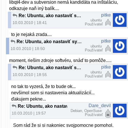
libqt4-dev a subversion nemá kandidáta na inštaláciu,
odkazuje naň iný balík....
pitke
Re: Ubuntu, ako nastaviť systémový vzhľad pre aplikácie z KDE
ubuntu
10.03.2010 | 18:41
Používateľ
to je nejaká zrada....
pitke
Re: Ubuntu, ako nastaviť systémový vzhľad pre aplikácie z KDE
ubuntu
10.03.2010 | 18:50
Používateľ
moment, riešim zdroje softvéru, snáď to pomôže.....
pitke
Re: Ubuntu, ako nastaviť systémový vzhľad pre aplikácie z KDE
ubuntu
10.03.2010 | 18:55
Používateľ
no tak to vyzerá, že to bude ok...
nevšimol som si nastavenia aktualizácií...
ďakujem pekne...
Dare_devil
Re: Ubuntu, ako nastaviť systémový vzhľad pre aplikácie z KDE
Debian, OpenSuse
10.03.2010 | 19:57
Používateľ
Som rád že si si nakoniec svojpomocne pomohol.