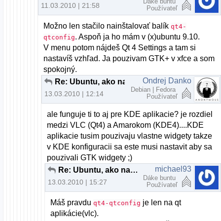
Dáke buntu
11.03.2010 | 21:58
Používateľ
Možno len stačilo nainštalovať balík
qt4-
. Aspoň ja ho mám v (x)ubuntu 9.10.
qtconfig
V menu potom nájdeš Qt 4 Settings a tam si
nastavíš vzhľad. Ja pouzivam GTK+ v xfce a som
spokojný.
Ondrej Danko
Re: Ubuntu, ako nastaviť systémový vzhľad pre aplikácie z KDE
Debian | Fedora
13.03.2010 | 12:14
Používateľ
ale funguje ti to aj pre KDE aplikacie? je rozdiel
medzi VLC (Qt4) a Amarokom (KDE4)....KDE
aplikacie tusim pouzivaju vlastne widgety takze
v KDE konfiguracii sa este musi nastavit aby sa
pouzivali GTK widgety ;)
michael93
Re: Ubuntu, ako nastaviť systémový vzhľad pre aplikácie z KDE
Dáke buntu
13.03.2010 | 15:27
Používateľ
Máš pravdu
je len na qt
qt4-qtconfig
aplikácie(vlc).