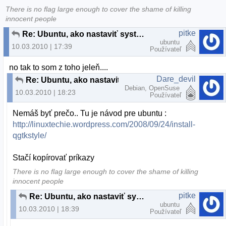
There is no flag large enough to cover the shame of killing
innocent people
pitke
Re: Ubuntu, ako nastaviť systémový vzhľad pre aplikácie z KDE
ubuntu
10.03.2010 | 17:39
Používateľ
no tak to som z toho jeleň....
Dare_devil
Re: Ubuntu, ako nastaviť systémový vzhľad pre aplikácie z KDE
Debian, OpenSuse
10.03.2010 | 18:23
Používateľ
Nemáš byť prečo.. Tu je návod pre ubuntu :
http://linuxtechie.wordpress.com/2008/09/24/install-
qgtkstyle/
Stačí kopírovať príkazy
There is no flag large enough to cover the shame of killing
innocent people
pitke
Re: Ubuntu, ako nastaviť systémový vzhľad pre aplikácie z KDE
ubuntu
10.03.2010 | 18:39
Používateľ