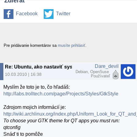
Zdieľať
Facebook
Twitter
Pre pridávanie komentárov sa
musíte prihlásiť
.
Dare_devil
Re: Ubuntu, ako nastaviť systémový vzhľad pre aplikácie z KDE
Debian, OpenSuse
10.03.2010 | 16:38
Používateľ
Myslím že toto je to, čo hľadáš:
http://labs.trolltech.com/page/Projects/Styles/GtkStyle
Zdrojom mojich informácií je:
http://wiki.archlinux.org/index.php/Uniform_Look_for_QT_a
To choose your GTK theme for QT apps you must run:
qtconfig
Snáď ti to pomôže