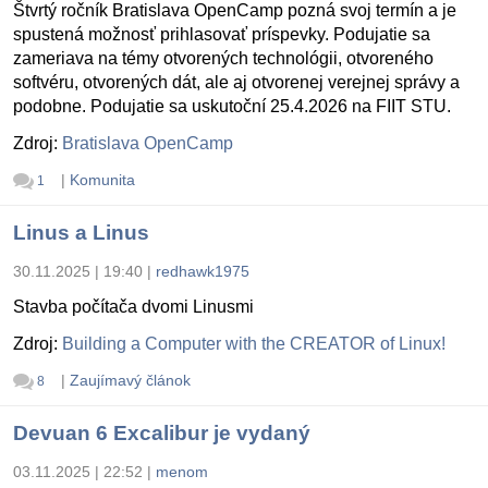
Štvrtý ročník Bratislava OpenCamp pozná svoj termín a je
spustená možnosť prihlasovať príspevky. Podujatie sa
zameriava na témy otvorených technológii, otvoreného
softvéru, otvorených dát, ale aj otvorenej verejnej správy a
podobne. Podujatie sa uskutoční 25.4.2026 na FIIT STU.
Zdroj:
Bratislava OpenCamp
|
Komunita
1
Linus a Linus
30.11.2025 | 19:40
|
redhawk1975
Stavba počítača dvomi Linusmi
Zdroj:
Building a Computer with the CREATOR of Linux!
|
Zaujímavý článok
8
Devuan 6 Excalibur je vydaný
03.11.2025 | 22:52
|
menom