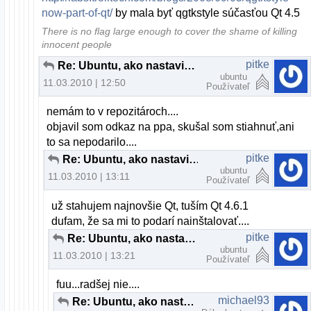
now-part-of-qt/
by mala byť qgtkstyle súčasťou Qt 4.5
There is no flag large enough to cover the shame of killing
innocent people
pitke
Re: Ubuntu, ako nastaviť systémový vzhľad pre aplikácie z KDE
ubuntu
11.03.2010 | 12:50
Používateľ
nemám to v repozitároch....
objavil som odkaz na ppa, skušal som stiahnuť,ani
to sa nepodarilo....
pitke
Re: Ubuntu, ako nastaviť systémový vzhľad pre aplikácie z KDE
ubuntu
11.03.2010 | 13:11
Používateľ
už stahujem najnovšie Qt, tuším Qt 4.6.1
dufam, že sa mi to podarí nainštalovať....
pitke
Re: Ubuntu, ako nastaviť systémový vzhľad pre aplikácie z KDE
ubuntu
11.03.2010 | 13:21
Používateľ
fuu...radšej nie....
michael93
Re: Ubuntu, ako nastaviť systémový vzhľad pre aplikácie z KDE