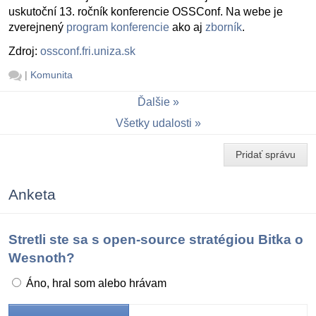
uskutoční 13. ročník konferencie OSSConf. Na webe je
zverejnený
program konferencie
ako aj
zborník
.
Zdroj:
ossconf.fri.uniza.sk
|
Komunita
Ďalšie
Všetky udalosti
Pridať správu
Anketa
Stretli ste sa s open-source stratégiou Bitka o
Wesnoth?
Áno, hral som alebo hrávam