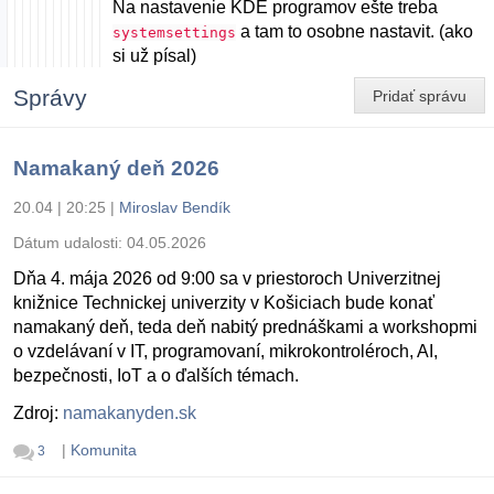
Na nastavenie KDE programov ešte treba
a tam to osobne nastavit. (ako
systemsettings
si už písal)
Správy
Pridať správu
Namakaný deň 2026
20.04 | 20:25
|
Miroslav Bendík
Dátum udalosti:
04.05.2026
Dňa 4. mája 2026 od 9:00 sa v priestoroch Univerzitnej
knižnice Technickej univerzity v Košiciach bude konať
namakaný deň, teda deň nabitý prednáškami a workshopmi
o vzdelávaní v IT, programovaní, mikrokontroléroch, AI,
bezpečnosti, IoT a o ďalších témach.
Zdroj:
namakanyden.sk
|
Komunita
3