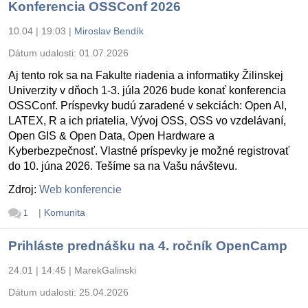
Konferencia OSSConf 2026
10.04 | 19:03
|
Miroslav Bendík
Dátum udalosti:
01.07.2026
Aj tento rok sa na Fakulte riadenia a informatiky Žilinskej
Univerzity v dňoch 1-3. júla 2026 bude konať konferencia
OSSConf. Príspevky budú zaradené v sekciách: Open AI,
LATEX, R a ich priatelia, Vývoj OSS, OSS vo vzdelávaní,
Open GIS & Open Data, Open Hardware a
Kyberbezpečnosť. Vlastné príspevky je možné registrovať
do 10. júna 2026. Tešíme sa na Vašu návštevu.
Zdroj:
Web konferencie
|
Komunita
1
Prihláste prednášku na 4. ročník OpenCamp
24.01 | 14:45
|
MarekGalinski
Dátum udalosti:
25.04.2026