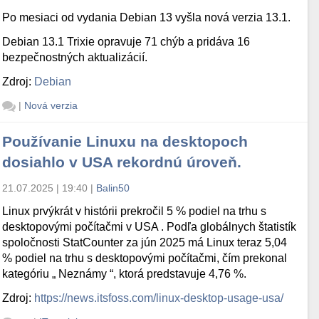
Po mesiaci od vydania Debian 13 vyšla nová verzia 13.1.
Debian 13.1 Trixie opravuje 71 chýb a pridáva 16
bezpečnostných aktualizácií.
Zdroj:
Debian
|
Nová verzia
Používanie Linuxu na desktopoch
dosiahlo v USA rekordnú úroveň.
21.07.2025 | 19:40
|
Balin50
Linux prvýkrát v histórii prekročil 5 % podiel na trhu s
desktopovými počítačmi v USA . Podľa globálnych štatistík
spoločnosti StatCounter za jún 2025 má Linux teraz 5,04
% podiel na trhu s desktopovými počítačmi, čím prekonal
kategóriu „ Neznámy “, ktorá predstavuje 4,76 %.
Zdroj:
https://news.itsfoss.com/linux-desktop-usage-usa/