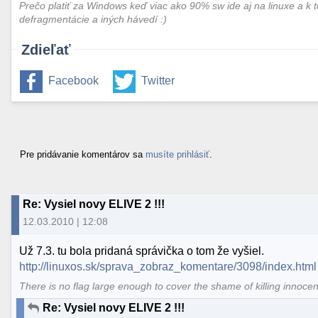
Prečo platiť za Windows keď viac ako 90% sw ide aj na linuxe a k 
defragmentácie a iných hávedí :)
Zdieľať
Facebook
Twitter
Pre pridávanie komentárov sa
musíte prihlásiť
.
Re: Vysiel novy ELIVE 2 !!!
12.03.2010 | 12:08
Už 7.3. tu bola pridaná správička o tom že vyšiel.
http://linuxos.sk/sprava_zobraz_komentare/3098/index.html
There is no flag large enough to cover the shame of killing innoce
Re: Vysiel novy ELIVE 2 !!!