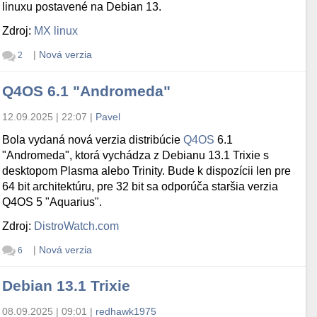
linuxu postavené na Debian 13.
Zdroj:
MX linux
|
Nová verzia
2
Q4OS 6.1 "Andromeda"
12.09.2025 | 22:07
|
Pavel
Bola vydaná nová verzia distribúcie
Q4OS
6.1
"Andromeda", ktorá vychádza z Debianu 13.1 Trixie s
desktopom Plasma alebo Trinity. Bude k dispozícii len pre
64 bit architektúru, pre 32 bit sa odporúča staršia verzia
Q4OS 5 "Aquarius".
Zdroj:
DistroWatch.com
|
Nová verzia
6
Debian 13.1 Trixie
08.09.2025 | 09:01
|
redhawk1975