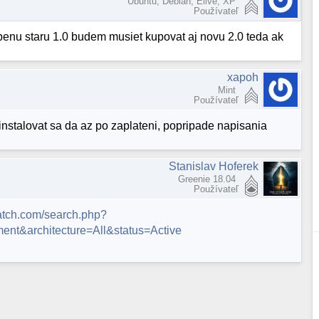
Ubuntu, Debian, Elive, XP
Používateľ
enu staru 1.0 budem musiet kupovat aj novu 2.0 teda ak
xapoh
Mint
Používateľ
o instalovat sa da az po zaplateni, popripade napisania
Stanislav Hoferek
Greenie 18.04
Používateľ
watch.com/search.php?
ent&architecture=All&status=Active