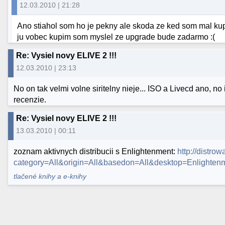
12.03.2010 | 21:28
Ano stiahol som ho je pekny ale skoda ze ked som mal kup
ju vobec kupim som myslel ze upgrade bude zadarmo :(
Re: Vysiel novy ELIVE 2 !!!
12.03.2010 | 23:13
No on tak velmi volne siritelny nieje... ISO a Livecd ano, n
recenzie.
Re: Vysiel novy ELIVE 2 !!!
13.03.2010 | 00:11
zoznam aktivnych distribucii s Enlightenment:
http://distro
category=All&origin=All&basedon=All&desktop=Enlightenm
tlačené knihy a e-knihy