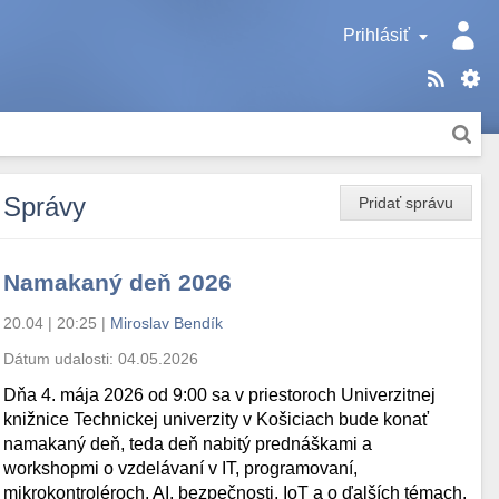
Prihlásiť
Správy
Pridať správu
Namakaný deň 2026
20.04 | 20:25
|
Miroslav Bendík
Dátum udalosti:
04.05.2026
Dňa 4. mája 2026 od 9:00 sa v priestoroch Univerzitnej
knižnice Technickej univerzity v Košiciach bude konať
namakaný deň, teda deň nabitý prednáškami a
workshopmi o vzdelávaní v IT, programovaní,
mikrokontroléroch, AI, bezpečnosti, IoT a o ďalších témach.