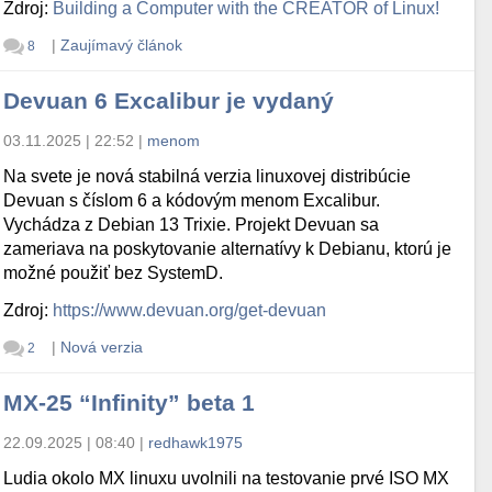
Zdroj:
Building a Computer with the CREATOR of Linux!
|
Zaujímavý článok
8
Devuan 6 Excalibur je vydaný
03.11.2025 | 22:52
|
menom
Na svete je nová stabilná verzia linuxovej distribúcie
Devuan s číslom 6 a kódovým menom Excalibur.
Vychádza z Debian 13 Trixie. Projekt Devuan sa
zameriava na poskytovanie alternatívy k Debianu, ktorú je
možné použiť bez SystemD.
Zdroj:
https://www.devuan.org/get-devuan
|
Nová verzia
2
MX-25 “Infinity” beta 1
22.09.2025 | 08:40
|
redhawk1975
Ludia okolo MX linuxu uvolnili na testovanie prvé ISO MX