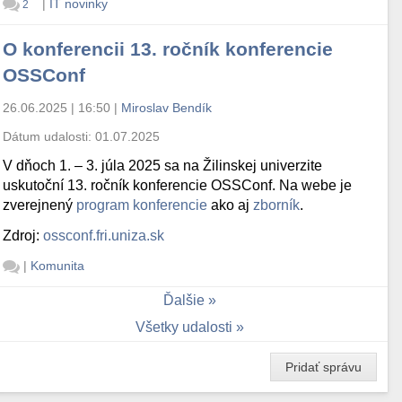
|
IT novinky
2
O konferencii 13. ročník konferencie
OSSConf
26.06.2025 | 16:50
|
Miroslav Bendík
Dátum udalosti:
01.07.2025
V dňoch 1. – 3. júla 2025 sa na Žilinskej univerzite
uskutoční 13. ročník konferencie OSSConf. Na webe je
zverejnený
program konferencie
ako aj
zborník
.
Zdroj:
ossconf.fri.uniza.sk
|
Komunita
Ďalšie
Všetky udalosti
Pridať správu