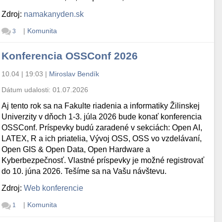
Zdroj:
namakanyden.sk
|
Komunita
3
Konferencia OSSConf 2026
10.04 | 19:03
|
Miroslav Bendík
Dátum udalosti:
01.07.2026
Aj tento rok sa na Fakulte riadenia a informatiky Žilinskej
Univerzity v dňoch 1-3. júla 2026 bude konať konferencia
OSSConf. Príspevky budú zaradené v sekciách: Open AI,
LATEX, R a ich priatelia, Vývoj OSS, OSS vo vzdelávaní,
Open GIS & Open Data, Open Hardware a
Kyberbezpečnosť. Vlastné príspevky je možné registrovať
do 10. júna 2026. Tešíme sa na Vašu návštevu.
Zdroj:
Web konferencie
|
Komunita
1