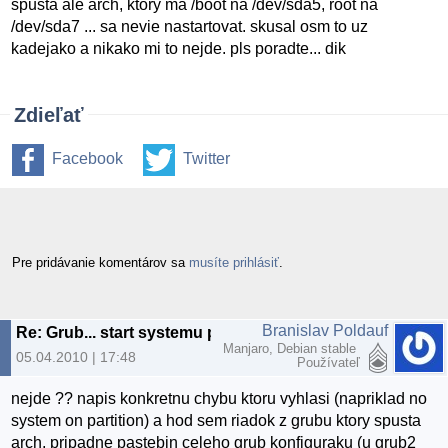
spusta ale arch, ktory má /boot na /dev/sda5, root na
/dev/sda7 ... sa nevie nastartovat. skusal osm to uz
kadejako a nikako mi to nejde. pls poradte... dik
Zdieľať
Facebook
Twitter
Pre pridávanie komentárov sa
musíte prihlásiť
.
Branislav Poldauf
Re: Grub... start systemu po upgrade...
Manjaro, Debian stable
05.04.2010 | 17:48
Používateľ
nejde ?? napis konkretnu chybu ktoru vyhlasi (napriklad no
system on partition) a hod sem riadok z grubu ktory spusta
arch, pripadne pastebin celeho grub konfiguraku (u grub2