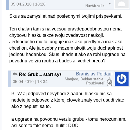
05.04.2010 | 18:28
Návštevník
Skus sa zamysliet nad poslednymi tvojimi prispevkami.
Ten chalan tam s najvecsou pravdepodobnostou nema
chybovu hlasku takze tvoju zvedavost neukoji.
Jednoducho mu to funguje inak ako predtym a inak ako
chcel on. Ale ja osobny mozem ukojit tvoju duchaplnost
jedinou hadankou. Skus uhadnut ako sa robi upgrade na
povodnu verziu grubu a budes aj vediet preco?
Branislav Poldauf
Re: Grub... start systemu po upgrade...
Manjaro, Debian stable
05.04.2010 | 18:34
Používateľ
BTW aj odpoved nevyhodi ziaadnu hlasku nic sa
nedeje je odpoved z ktorej clovek znaly veci usudi viac
ako z nepusti sa to.
a upgrade na povodnu verziu grubu - tomu nerozumiem,
asi som to fakt nemal hulit :-DDD