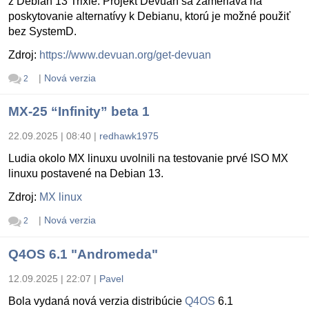
z Debian 13 Trixie. Projekt Devuan sa zameriava na
poskytovanie alternatívy k Debianu, ktorú je možné použiť
bez SystemD.
Zdroj:
https://www.devuan.org/get-devuan
|
Nová verzia
2
MX-25 “Infinity” beta 1
22.09.2025 | 08:40
|
redhawk1975
Ludia okolo MX linuxu uvolnili na testovanie prvé ISO MX
linuxu postavené na Debian 13.
Zdroj:
MX linux
|
Nová verzia
2
Q4OS 6.1 "Andromeda"
12.09.2025 | 22:07
|
Pavel
Bola vydaná nová verzia distribúcie
Q4OS
6.1