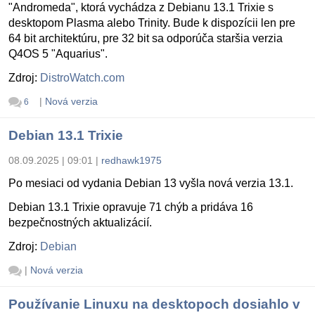
"Andromeda", ktorá vychádza z Debianu 13.1 Trixie s
desktopom Plasma alebo Trinity. Bude k dispozícii len pre
64 bit architektúru, pre 32 bit sa odporúča staršia verzia
Q4OS 5 "Aquarius".
Zdroj:
DistroWatch.com
|
Nová verzia
6
Debian 13.1 Trixie
08.09.2025 | 09:01
|
redhawk1975
Po mesiaci od vydania Debian 13 vyšla nová verzia 13.1.
Debian 13.1 Trixie opravuje 71 chýb a pridáva 16
bezpečnostných aktualizácií.
Zdroj:
Debian
|
Nová verzia
Používanie Linuxu na desktopoch dosiahlo v