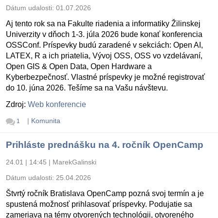
Dátum udalosti:
01.07.2026
Aj tento rok sa na Fakulte riadenia a informatiky Žilinskej
Univerzity v dňoch 1-3. júla 2026 bude konať konferencia
OSSConf. Príspevky budú zaradené v sekciách: Open AI,
LATEX, R a ich priatelia, Vývoj OSS, OSS vo vzdelávaní,
Open GIS & Open Data, Open Hardware a
Kyberbezpečnosť. Vlastné príspevky je možné registrovať
do 10. júna 2026. Tešíme sa na Vašu návštevu.
Zdroj:
Web konferencie
|
Komunita
1
Prihláste prednášku na 4. ročník OpenCamp
24.01 | 14:45
|
MarekGalinski
Dátum udalosti:
25.04.2026
Štvrtý ročník Bratislava OpenCamp pozná svoj termín a je
spustená možnosť prihlasovať príspevky. Podujatie sa
zameriava na témy otvorených technológii, otvoreného