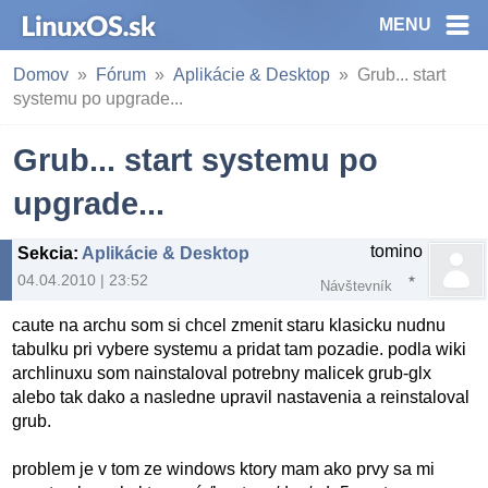
MENU
Domov
Fórum
Aplikácie & Desktop
Grub... start
systemu po upgrade...
Grub... start systemu po
upgrade...
tomino
Sekcia
:
Aplikácie & Desktop
04.04.2010 | 23:52
Návštevník
caute na archu som si chcel zmenit staru klasicku nudnu
tabulku pri vybere systemu a pridat tam pozadie. podla wiki
archlinuxu som nainstaloval potrebny malicek grub-glx
alebo tak dako a nasledne upravil nastavenia a reinstaloval
grub.
problem je v tom ze windows ktory mam ako prvy sa mi