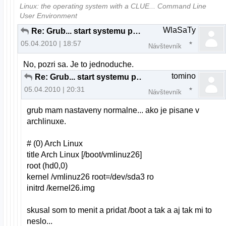
Linux: the operating system with a CLUE... Command Line
User Environment
WlaSaTy
Re: Grub... start systemu po upgrade...
05.04.2010 | 18:57
Návštevník
No, pozri sa. Je to jednoduche.
tomino
Re: Grub... start systemu po upgrade...
05.04.2010 | 20:31
Návštevník
grub mam nastaveny normalne... ako je pisane v
archlinuxe.
# (0) Arch Linux
title Arch Linux [/boot/vmlinuz26]
root (hd0,0)
kernel /vmlinuz26 root=/dev/sda3 ro
initrd /kernel26.img
skusal som to menit a pridat /boot a tak a aj tak mi to
neslo...