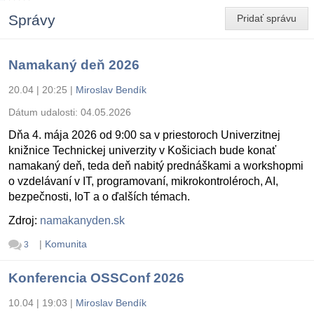
Správy
Pridať správu
Namakaný deň 2026
20.04 | 20:25
|
Miroslav Bendík
Dátum udalosti:
04.05.2026
Dňa 4. mája 2026 od 9:00 sa v priestoroch Univerzitnej
knižnice Technickej univerzity v Košiciach bude konať
namakaný deň, teda deň nabitý prednáškami a workshopmi
o vzdelávaní v IT, programovaní, mikrokontroléroch, AI,
bezpečnosti, IoT a o ďalších témach.
Zdroj:
namakanyden.sk
|
Komunita
3
Konferencia OSSConf 2026
10.04 | 19:03
|
Miroslav Bendík