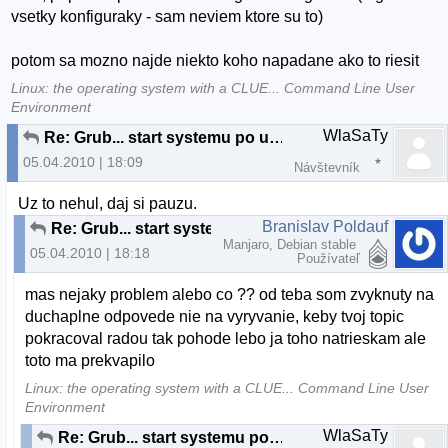
vsetky konfiguraky - sam neviem ktore su to)
potom sa mozno najde niekto koho napadane ako to riesit
Linux: the operating system with a CLUE... Command Line User
Environment
WlaSaTy
Re: Grub... start systemu po upgrade...
05.04.2010 | 18:09
Návštevník
Uz to nehul, daj si pauzu.
Branislav Poldauf
Re: Grub... start systemu po upgrade...
Manjaro, Debian stable
05.04.2010 | 18:18
Používateľ
mas nejaky problem alebo co ?? od teba som zvyknuty na
duchaplne odpovede nie na vyryvanie, keby tvoj topic
pokracoval radou tak pohode lebo ja toho natrieskam ale
toto ma prekvapilo
Linux: the operating system with a CLUE... Command Line User
Environment
WlaSaTy
Re: Grub... start systemu po upgrade...