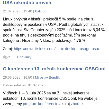
USA rekordnú úroveň.
21.07.2025 | 19:40
|
Balin50
Linux prvýkrát v histórii prekročil 5 % podiel na trhu s
desktopovými počítačmi v USA . Podľa globálnych štatistík
spoločnosti StatCounter za jún 2025 má Linux teraz 5,04 %
podiel na trhu s desktopovými počítačmi, čím prekonal
kategóriu „ Neznámy “, ktorá predstavuje 4,76 %.
Zdroj:
https://news.itsfoss.com/linux-desktop-usage-usa/
|
IT novinky
2
O konferencii 13. ročník konferencie OSSConf
26.06.2025 | 16:50
|
Miroslav Bendík
Dátum udalosti:
01.07.2025
V dňoch 1. – 3. júla 2025 sa na Žilinskej univerzite
uskutoční 13. ročník konferencie OSSConf. Na webe je
zverejnený
program konferencie
ako aj
zborník
.