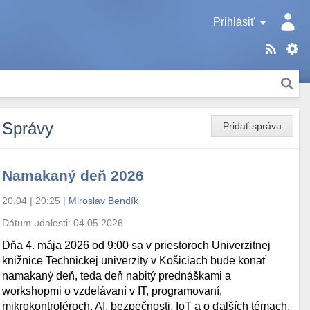
Prihlásiť
Správy
Pridať správu
Namakaný deň 2026
20.04 | 20:25
|
Miroslav Bendík
Dátum udalosti:
04.05.2026
Dňa 4. mája 2026 od 9:00 sa v priestoroch Univerzitnej
knižnice Technickej univerzity v Košiciach bude konať
namakaný deň, teda deň nabitý prednáškami a
workshopmi o vzdelávaní v IT, programovaní,
mikrokontroléroch, AI, bezpečnosti, IoT a o ďalších témach.