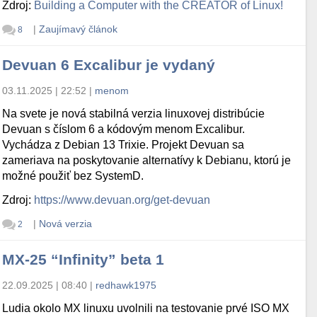
Zdroj:
Building a Computer with the CREATOR of Linux!
|
Zaujímavý článok
8
Devuan 6 Excalibur je vydaný
03.11.2025 | 22:52
|
menom
Na svete je nová stabilná verzia linuxovej distribúcie
Devuan s číslom 6 a kódovým menom Excalibur.
Vychádza z Debian 13 Trixie. Projekt Devuan sa
zameriava na poskytovanie alternatívy k Debianu, ktorú je
možné použiť bez SystemD.
Zdroj:
https://www.devuan.org/get-devuan
|
Nová verzia
2
MX-25 “Infinity” beta 1
22.09.2025 | 08:40
|
redhawk1975
Ludia okolo MX linuxu uvolnili na testovanie prvé ISO MX