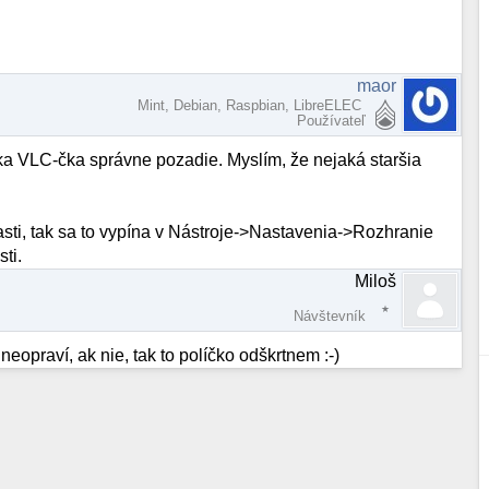
maor
Mint, Debian, Raspbian, LibreELEC
Používateľ
 VLC-čka správne pozadie. Myslím, že nejaká staršia
asti, tak sa to vypína v Nástroje->Nastavenia->Rozhranie
ti.
Miloš
Návštevník
neopraví, ak nie, tak to políčko odškrtnem :-)