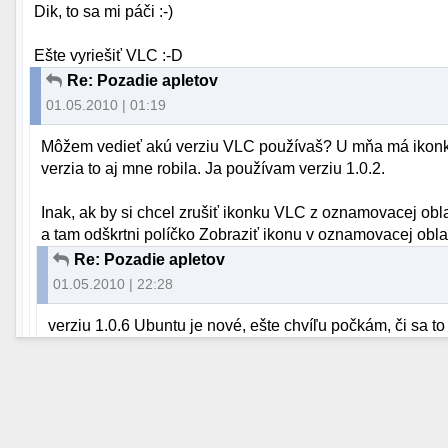
Dik, to sa mi páči :-)
Ešte vyriešiť VLC :-D
Re: Pozadie apletov
01.05.2010 | 01:19
Môžem vedieť akú verziu VLC používaš? U mňa má ikonka
verzia to aj mne robila. Ja používam verziu 1.0.2.
Inak, ak by si chcel zrušiť ikonku VLC z oznamovacej obl
a tam odškrtni políčko Zobraziť ikonu v oznamovacej oblas
Re: Pozadie apletov
01.05.2010 | 22:28
verziu 1.0.6 Ubuntu je nové, ešte chvíľu počkám, či sa to 