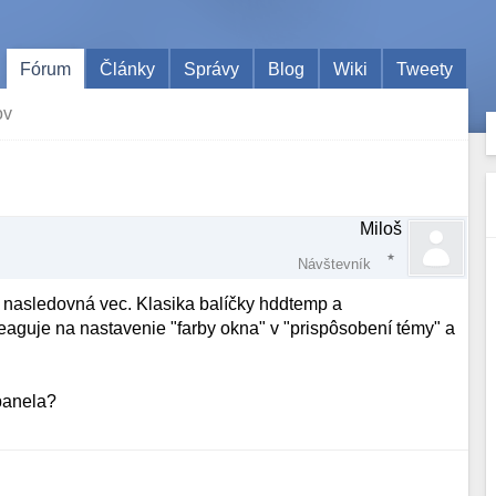
Fórum
Články
Správy
Blog
Wiki
Tweety
ov
Miloš
Návštevník
 nasledovná vec. Klasika balíčky hddtemp a
eaguje na nastavenie "farby okna" v "prispôsobení témy" a
 panela?