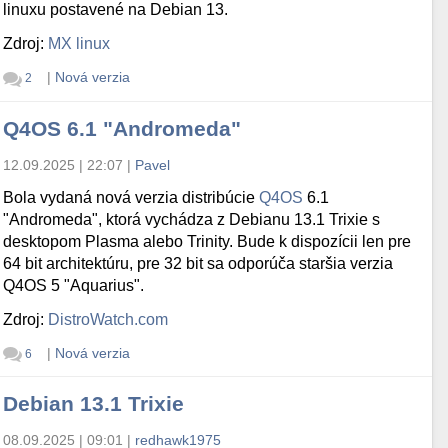
linuxu postavené na Debian 13.
Zdroj:
MX linux
|
Nová verzia
2
Q4OS 6.1 "Andromeda"
12.09.2025 | 22:07
|
Pavel
Bola vydaná nová verzia distribúcie
Q4OS
6.1
"Andromeda", ktorá vychádza z Debianu 13.1 Trixie s
desktopom Plasma alebo Trinity. Bude k dispozícii len pre
64 bit architektúru, pre 32 bit sa odporúča staršia verzia
Q4OS 5 "Aquarius".
Zdroj:
DistroWatch.com
|
Nová verzia
6
Debian 13.1 Trixie
08.09.2025 | 09:01
|
redhawk1975