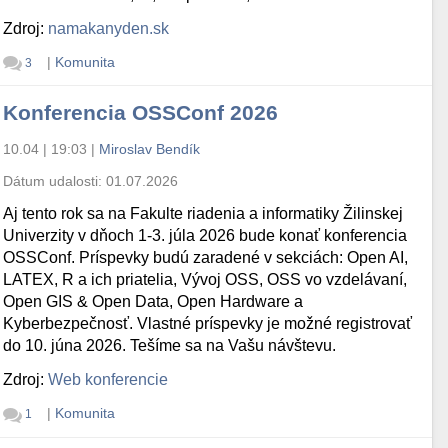
Zdroj:
namakanyden.sk
|
Komunita
3
Konferencia OSSConf 2026
10.04 | 19:03
|
Miroslav Bendík
Dátum udalosti:
01.07.2026
Aj tento rok sa na Fakulte riadenia a informatiky Žilinskej
Univerzity v dňoch 1-3. júla 2026 bude konať konferencia
OSSConf. Príspevky budú zaradené v sekciách: Open AI,
LATEX, R a ich priatelia, Vývoj OSS, OSS vo vzdelávaní,
Open GIS & Open Data, Open Hardware a
Kyberbezpečnosť. Vlastné príspevky je možné registrovať
do 10. júna 2026. Tešíme sa na Vašu návštevu.
Zdroj:
Web konferencie
|
Komunita
1