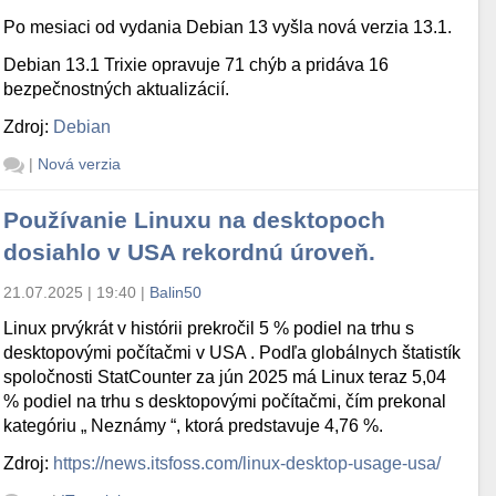
Po mesiaci od vydania Debian 13 vyšla nová verzia 13.1.
Debian 13.1 Trixie opravuje 71 chýb a pridáva 16
bezpečnostných aktualizácií.
Zdroj:
Debian
|
Nová verzia
Používanie Linuxu na desktopoch
dosiahlo v USA rekordnú úroveň.
21.07.2025 | 19:40
|
Balin50
Linux prvýkrát v histórii prekročil 5 % podiel na trhu s
desktopovými počítačmi v USA . Podľa globálnych štatistík
spoločnosti StatCounter za jún 2025 má Linux teraz 5,04
% podiel na trhu s desktopovými počítačmi, čím prekonal
kategóriu „ Neznámy “, ktorá predstavuje 4,76 %.
Zdroj:
https://news.itsfoss.com/linux-desktop-usage-usa/