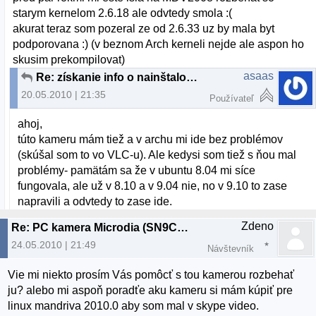
starym kernelom 2.6.18 ale odvtedy smola :(
akurat teraz som pozeral ze od 2.6.33 uz by mala byt
podporovana :) (v beznom Arch kerneli nejde ale aspon ho
skusim prekompilovat)
asaas
Re: získanie info o nainštalovanej Web kamere
20.05.2010 | 21:35
Používateľ
ahoj,
túto kameru mám tiež a v archu mi ide bez problémov
(skúšal som to vo VLC-u). Ale kedysi som tiež s ňou mal
problémy- pamätám sa že v ubuntu 8.04 mi síce
fungovala, ale už v 8.10 a v 9.04 nie, no v 9.10 to zase
napravili a odvtedy to zase ide.
Zdeno
Re: PC kamera Microdia (SN9C102)
24.05.2010 | 21:49
Návštevník
Vie mi niekto prosím Vás pomôcť s tou kamerou rozbehať
ju? alebo mi aspoň poradťe aku kameru si mám kúpiť pre
linux mandriva 2010.0 aby som mal v skype video.