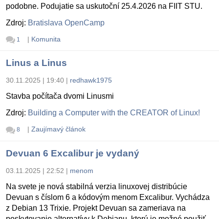
podobne. Podujatie sa uskutoční 25.4.2026 na FIIT STU.
Zdroj:
Bratislava OpenCamp
|
Komunita
1
Linus a Linus
30.11.2025 | 19:40
|
redhawk1975
Stavba počítača dvomi Linusmi
Zdroj:
Building a Computer with the CREATOR of Linux!
|
Zaujímavý článok
8
Devuan 6 Excalibur je vydaný
03.11.2025 | 22:52
|
menom
Na svete je nová stabilná verzia linuxovej distribúcie
Devuan s číslom 6 a kódovým menom Excalibur. Vychádza
z Debian 13 Trixie. Projekt Devuan sa zameriava na
poskytovanie alternatívy k Debianu, ktorú je možné použiť