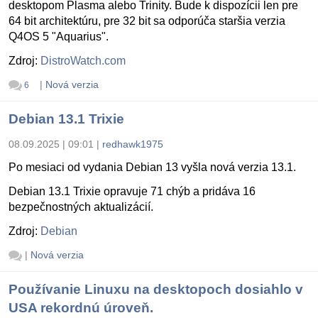
desktopom Plasma alebo Trinity. Bude k dispozícii len pre
64 bit architektúru, pre 32 bit sa odporúča staršia verzia
Q4OS 5 "Aquarius".
Zdroj:
DistroWatch.com
|
Nová verzia
6
Debian 13.1 Trixie
08.09.2025 | 09:01
|
redhawk1975
Po mesiaci od vydania Debian 13 vyšla nová verzia 13.1.
Debian 13.1 Trixie opravuje 71 chýb a pridáva 16
bezpečnostných aktualizácií.
Zdroj:
Debian
|
Nová verzia
Používanie Linuxu na desktopoch dosiahlo v
USA rekordnú úroveň.