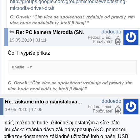
http://groups.google.com/group/microdia/web/testing-
microdia-driver-draft
G. Orwell: "Čím více se společnost vzdaluje od pravdy, tím
více bude nenávidět ty, kteří ji říkají."
dodoedo
Re: PC kamera Microdia (SN9C102)
Fedora Linux
19.05.2010 | 01:11
Používateľ
Čo Ti vypíše príkaz
uname -r
G. Orwell: "Čím více se společnost vzdaluje od pravdy, tím
více bude nenávidět ty, kteří ji říkají."
dodoedo
Re: získanie info o nainštalovanej Web kamere
Fedora Linux
19.05.2010 | 17:05
Používateľ
Ináč, možno to bude užitočné aj ostatným a síce, táto
linuxácka stránka dáva základny postup AKO, pomocou
príkazov dostaneme základné užitočné info o našej USB