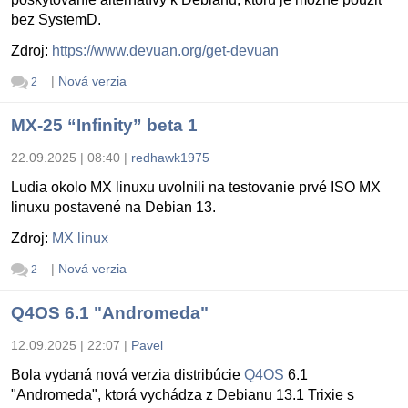
bez SystemD.
Zdroj:
https://www.devuan.org/get-devuan
|
Nová verzia
2
MX-25 “Infinity” beta 1
22.09.2025 | 08:40
|
redhawk1975
Ludia okolo MX linuxu uvolnili na testovanie prvé ISO MX
linuxu postavené na Debian 13.
Zdroj:
MX linux
|
Nová verzia
2
Q4OS 6.1 "Andromeda"
12.09.2025 | 22:07
|
Pavel
Bola vydaná nová verzia distribúcie
Q4OS
6.1
"Andromeda", ktorá vychádza z Debianu 13.1 Trixie s