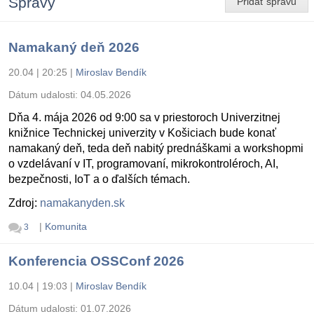
Správy
Pridať správu
Namakaný deň 2026
20.04 | 20:25
|
Miroslav Bendík
Dátum udalosti:
04.05.2026
Dňa 4. mája 2026 od 9:00 sa v priestoroch Univerzitnej
knižnice Technickej univerzity v Košiciach bude konať
namakaný deň, teda deň nabitý prednáškami a workshopmi
o vzdelávaní v IT, programovaní, mikrokontroléroch, AI,
bezpečnosti, IoT a o ďalších témach.
Zdroj:
namakanyden.sk
|
Komunita
3
Konferencia OSSConf 2026
10.04 | 19:03
|
Miroslav Bendík
Dátum udalosti:
01.07.2026