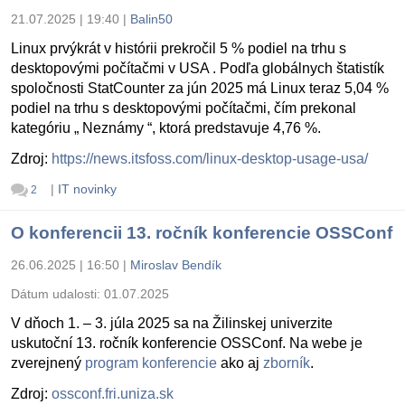
21.07.2025 | 19:40
|
Balin50
Linux prvýkrát v histórii prekročil 5 % podiel na trhu s
desktopovými počítačmi v USA . Podľa globálnych štatistík
spoločnosti StatCounter za jún 2025 má Linux teraz 5,04 %
podiel na trhu s desktopovými počítačmi, čím prekonal
kategóriu „ Neznámy “, ktorá predstavuje 4,76 %.
Zdroj:
https://news.itsfoss.com/linux-desktop-usage-usa/
|
IT novinky
2
O konferencii 13. ročník konferencie OSSConf
26.06.2025 | 16:50
|
Miroslav Bendík
Dátum udalosti:
01.07.2025
V dňoch 1. – 3. júla 2025 sa na Žilinskej univerzite
uskutoční 13. ročník konferencie OSSConf. Na webe je
zverejnený
program konferencie
ako aj
zborník
.
Zdroj:
ossconf.fri.uniza.sk