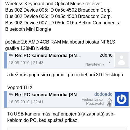
Wireless Keyboard and Optical Mouse receiver
Bus 002 Device 005: ID 0a5c:4502 Broadcom Corp.
Bus 002 Device 006: ID 0a5c:4503 Broadcom Corp.
Bus 002 Device 007: ID 050d:016a Belkin Components
Bluetooth Mini Dongle
počítač 2.6 AMD 4GB RAM Mainboard biostar NF61S
grafika 128MB Nvidia
zdeno
Re: PC kamera Microdia (SN9C102)
18.05.2010 | 21:43
Návštevník
a tiež Vás poprosím o pomoc pri rozbehaní 3D Desktopu
Vopred THX
dodoedo
Re: PC kamera Microdia (SN9C102)
Fedora Linux
18.05.2010 | 22:41
Používateľ
Tú USB kameru máš mať pripojenú (a zapnutú) usb-
káblom do PC, ked spúštaš príkaz