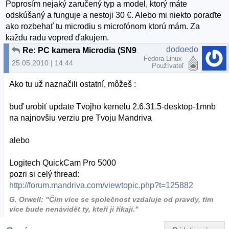
Poprosím nejaký zaručený typ a model, ktorý máte
odskúšaný a funguje a nestoji 30 €. Alebo mi niekto poraďte
ako rozbehať tu microdiu s microfónom ktorú mám. Za
každu radu vopred ďakujem.
dodoedo
Re: PC kamera Microdia (SN9C102)
Fedora Linux
25.05.2010 | 14:44
Používateľ
Ako tu už naznačili ostatní, môžeš :
buď urobiť update Tvojho kernelu 2.6.31.5-desktop-1mnb
na najnovšiu verziu pre Tvoju Mandriva
alebo
Logitech QuickCam Pro 5000
pozri si celý thread:
http://forum.mandriva.com/viewtopic.php?t=125882
G. Orwell: "Čím více se společnost vzdaluje od pravdy, tím
více bude nenávidět ty, kteří ji říkají."