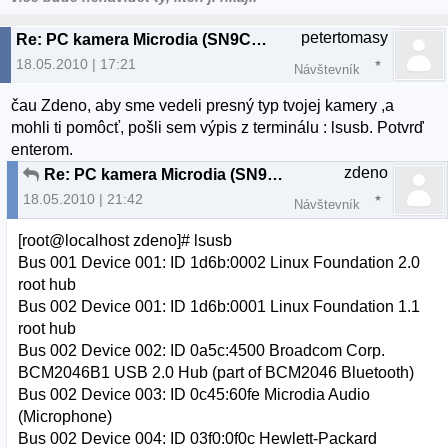
petertomasy
Re: PC kamera Microdia (SN9C102)
18.05.2010 | 17:21
Návštevník
čau Zdeno, aby sme vedeli presný typ tvojej kamery ,a
mohli ti pomôcť, pošli sem výpis z terminálu : lsusb. Potvrď
enterom.
zdeno
Re: PC kamera Microdia (SN9C102)
18.05.2010 | 21:42
Návštevník
[root@localhost zdeno]# lsusb
Bus 001 Device 001: ID 1d6b:0002 Linux Foundation 2.0
root hub
Bus 002 Device 001: ID 1d6b:0001 Linux Foundation 1.1
root hub
Bus 002 Device 002: ID 0a5c:4500 Broadcom Corp.
BCM2046B1 USB 2.0 Hub (part of BCM2046 Bluetooth)
Bus 002 Device 003: ID 0c45:60fe Microdia Audio
(Microphone)
Bus 002 Device 004: ID 03f0:0f0c Hewlett-Packard