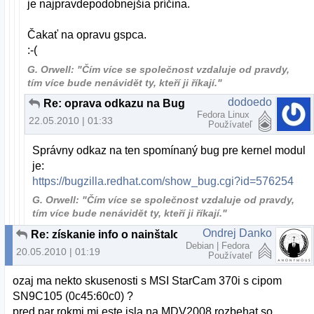
je najpravdepodobnejšia príčina.
Čakať na opravu gspca.
:-(
G. Orwell: "Čím více se společnost vzdaluje od pravdy,
tím více bude nenávidět ty, kteří ji říkají."
dodoedo
Re: oprava odkazu na Bug
Fedora Linux
22.05.2010 | 01:33
Používateľ
Správny odkaz na ten spomínaný bug pre kernel modul
je:
https://bugzilla.redhat.com/show_bug.cgi?id=576254
G. Orwell: "Čím více se společnost vzdaluje od pravdy,
tím více bude nenávidět ty, kteří ji říkají."
Ondrej Danko
Re: získanie info o nainštalovanej Web kamere
Debian | Fedora
20.05.2010 | 01:19
Používateľ
ozaj ma nekto skusenosti s MSI StarCam 370i s cipom
SN9C105 (0c45:60c0) ?
pred par rokmi mi este isla na MDV2008 rozbehat so