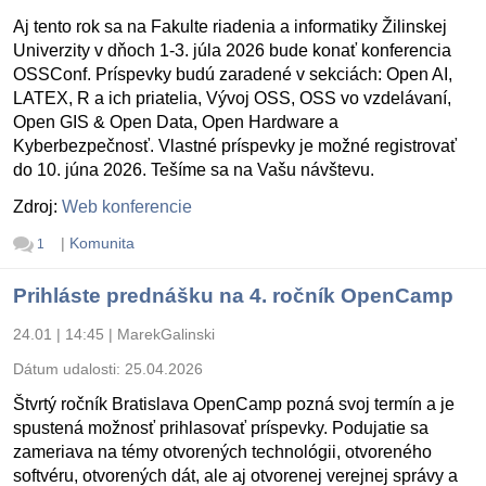
Aj tento rok sa na Fakulte riadenia a informatiky Žilinskej
Univerzity v dňoch 1-3. júla 2026 bude konať konferencia
OSSConf. Príspevky budú zaradené v sekciách: Open AI,
LATEX, R a ich priatelia, Vývoj OSS, OSS vo vzdelávaní,
Open GIS & Open Data, Open Hardware a
Kyberbezpečnosť. Vlastné príspevky je možné registrovať
do 10. júna 2026. Tešíme sa na Vašu návštevu.
Zdroj:
Web konferencie
|
Komunita
1
Prihláste prednášku na 4. ročník OpenCamp
24.01 | 14:45
|
MarekGalinski
Dátum udalosti:
25.04.2026
Štvrtý ročník Bratislava OpenCamp pozná svoj termín a je
spustená možnosť prihlasovať príspevky. Podujatie sa
zameriava na témy otvorených technológii, otvoreného
softvéru, otvorených dát, ale aj otvorenej verejnej správy a