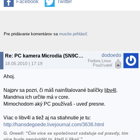
Facebook
Twitter
Pre pridávanie komentárov sa
musíte prihlásiť
.
dodoedo
Re: PC kamera Microdia (SN9C102)
Fedora Linux
18.05.2010 | 17:19
Používateľ
Ahoj.
Najprv sa pozri, či máš nainštalované balíčky
libv4l
.
Mandriva ich určite má v core.
Mimochodom aký PC používaš - uveď presne.
Viac o libv4l a tiež aj na stiahnutie je tu:
http://hansdegoede.livejournal.com/3636.html
G. Orwell: "Čím více se společnost vzdaluje od pravdy, tím
více bude nenávidět ty, kteří ji říkají."