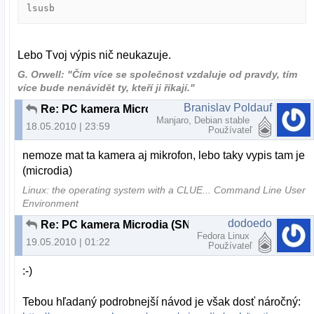
lsusb
Lebo Tvoj výpis nič neukazuje.
G. Orwell: "Čím více se společnost vzdaluje od pravdy, tím
více bude nenávidět ty, kteří ji říkají."
Branislav Poldauf
Re: PC kamera Microdia (SN9C102)
Manjaro, Debian stable
18.05.2010 | 23:59
Používateľ
nemoze mat ta kamera aj mikrofon, lebo taky vypis tam je
(microdia)
Linux: the operating system with a CLUE... Command Line User
Environment
dodoedo
Re: PC kamera Microdia (SN9C102)
Fedora Linux
19.05.2010 | 01:22
Používateľ
:-)
Tebou hľadaný podrobnejší návod je však dosť náročný: