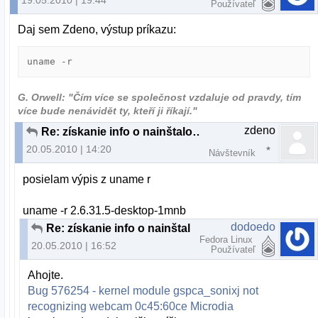
Používateľ
Daj sem Zdeno, výstup príkazu:
uname -r
G. Orwell: "Čím více se společnost vzdaluje od pravdy, tím
více bude nenávidět ty, kteří ji říkají."
zdeno
Re: získanie info o nainštalovanej Web kamere
20.05.2010 | 14:20
Návštevník
posielam výpis z uname r
uname -r 2.6.31.5-desktop-1mnb
dodoedo
Re: získanie info o nainštalovanej Web kamere
Fedora Linux
20.05.2010 | 16:52
Používateľ
Ahojte.
Bug 576254 - kernel module gspca_sonixj not
recognizing webcam 0c45:60ce Microdia