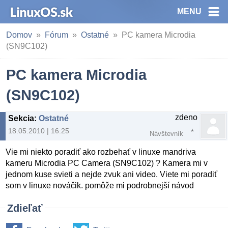
MENU
Domov
Fórum
Ostatné
PC kamera Microdia
(SN9C102)
PC kamera Microdia
(SN9C102)
zdeno
Sekcia
:
Ostatné
18.05.2010 | 16:25
Návštevník
Vie mi niekto poradiť ako rozbehať v linuxe mandriva
kameru Microdia PC Camera (SN9C102) ? Kamera mi v
jednom kuse svieti a nejde zvuk ani video. Viete mi poradiť
som v linuxe nováčik. pomôže mi podrobnejší návod
Zdieľať