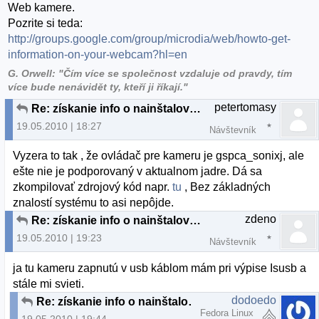
Web kamere.
Pozrite si teda:
http://groups.google.com/group/microdia/web/howto-get-
information-on-your-webcam?hl=en
G. Orwell: "Čím více se společnost vzdaluje od pravdy, tím
více bude nenávidět ty, kteří ji říkají."
petertomasy
Re: získanie info o nainštalovanej Web kamere
19.05.2010 | 18:27
Návštevník
Vyzera to tak , že ovládač pre kameru je gspca_sonixj, ale
ešte nie je podporovaný v aktualnom jadre. Dá sa
zkompilovať zdrojový kód napr.
tu
, Bez základných
znalostí systému to asi nepôjde.
zdeno
Re: získanie info o nainštalovanej Web kamere
19.05.2010 | 19:23
Návštevník
ja tu kameru zapnutú v usb káblom mám pri výpise Isusb a
stále mi svieti.
dodoedo
Re: získanie info o nainštalovanej Web kamere
Fedora Linux
19.05.2010 | 19:44