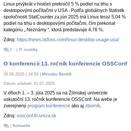
Linux prvýkrát v histórii prekročil 5 % podiel na trhu s
desktopovými počítačmi v USA . Podľa globálnych štatistík
spoločnosti StatCounter za jún 2025 má Linux teraz 5,04 %
podiel na trhu s desktopovými počítačmi, čím prekonal
kategóriu „ Neznámy “, ktorá predstavuje 4,76 %.
Zdroj:
https://news.itsfoss.com/linux-desktop-usage-usa/
|
IT novinky
2
O konferencii 13. ročník konferencie OSSConf
26.06.2025 | 16:50
|
Miroslav Bendík
Dátum udalosti:
01.07.2025
V dňoch 1. – 3. júla 2025 sa na Žilinskej univerzite
uskutoční 13. ročník konferencie OSSConf. Na webe je
zverejnený
program konferencie
ako aj
zborník
.
Zdroj:
ossconf.fri.uniza.sk
|
Komunita