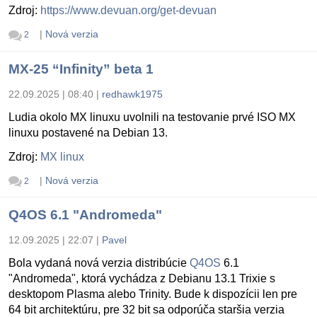
Zdroj:
https://www.devuan.org/get-devuan
|
Nová verzia
2
MX-25 “Infinity” beta 1
22.09.2025 | 08:40
|
redhawk1975
Ludia okolo MX linuxu uvolnili na testovanie prvé ISO MX
linuxu postavené na Debian 13.
Zdroj:
MX linux
|
Nová verzia
2
Q4OS 6.1 "Andromeda"
12.09.2025 | 22:07
|
Pavel
Bola vydaná nová verzia distribúcie
Q4OS
6.1
"Andromeda", ktorá vychádza z Debianu 13.1 Trixie s
desktopom Plasma alebo Trinity. Bude k dispozícii len pre
64 bit architektúru, pre 32 bit sa odporúča staršia verzia