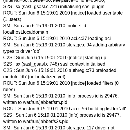
(interval=60, queue=60, keepalive=0, idle=86400)
S2S : sx (sasl_gsasl.c:721) initialising sasl plugin
ROUT: Sun Jun 6 15:19:01 2010 [notice] loaded user table
(1 users)
SM : Sun Jun 6 15:19:01 2010 [notice] id:
localhost.localdomain
ROUT: Sun Jun 6 15:19:01 2010 aci.c:37 loading aci
SM : Sun Jun 6 15:19:01 2010 storage.c:94 adding arbitrary
types to driver 'db'
C2S : Sun Jun 6 15:19:01 2010 [notice] starting up
S2S : sx (sasl_gsasl.c:748) sasl context initialised
C2S : Sun Jun 6 15:19:01 2010 authreg.c:73 preloaded
module 'db' (not initialized yet)
ROUT: Sun Jun 6 15:19:01 2010 [notice] loaded filters (0
rules)
SM : Sun Jun 6 15:19:01 2010 [info] process id is 29476,
written to /var/run/jabber/sm.pid
ROUT: Sun Jun 6 15:19:01 2010 aci.c:56 building list for 'all'
S2S : Sun Jun 6 15:19:01 2010 [info] process id is 29477,
written to /var/run/jabber/s2s.pid
SM : Sun Jun 6 15:19:01 2010 storage.c:117 driver not