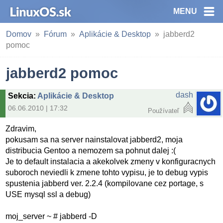
MENU
Domov
Fórum
Aplikácie & Desktop
jabberd2
pomoc
jabberd2 pomoc
dash
Sekcia
:
Aplikácie & Desktop
06.06.2010 | 17:32
Používateľ
Zdravim,
pokusam sa na server nainstalovat jabberd2, moja
distribucia Gentoo a nemozem sa pohnut dalej :(
Je to default instalacia a akekolvek zmeny v konfiguracnych
suboroch neviedli k zmene tohto vypisu, je to debug vypis
spustenia jabberd ver. 2.2.4 (kompilovane cez portage, s
USE mysql ssl a debug)
moj_server ~ # jabberd -D