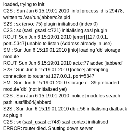
loaded, trying to init
C2S : Sun Jun 6 15:19:01 2010 [info] process id is 29478,
written to /var/run/jabber/c2s.pid
S2S : sx (env.c:75) plugin initialised (index 0)
C2S : sx (sasl_gsasl.c:721) initialising sasl plugin
ROUT: Sun Jun 6 15:19:01 2010 [error] [127.0.0.1,
port=5347] unable to listen (Address already in use)
SM : Sun Jun 6 15:19:01 2010 [info] loading 'db' storage
module
ROUT: Sun Jun 6 15:19:01 2010 aci.c:77 added 'jabberd'
S2S : Sun Jun 6 15:19:01 2010 [notice] attempting
connection to router at 127.0.0.1, port=5347
SM : Sun Jun 6 15:19:01 2010 storage.c:139 preloaded
module 'db' (not initialized yet)
C2S : Sun Jun 6 15:19:01 2010 [notice] modules search
path: /usr/lib64/jabberd
S2S : Sun Jun 6 15:19:01 2010 db.c:56 initialising dialback
sx plugin
C2S : sx (sasl_gsasl.c:748) sasl context initialised
ERROR: router died. Shutting down server.