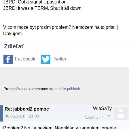
JBRD: Got a signal... pass it on.
JBRD: It was a TERM. Shut it all down!
V com moze byt prosim problem? Nemozem na to prist :(
Dakujem.
Zdieľať
Facebook
Twitter
Pre pridávanie komentárov sa
musíte prihlásiť
.
WlaSaTy
Re: jabberd2 pomoc
06.06.2010 | 21:39
Návštevník
Problem? No, ja neviem. Napriklad v zapnutom torrente