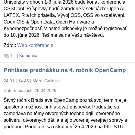
Univerzity v dňoch 1-3. júla 2026 bude konať konferencia
OSSConf. Príspevky budú zaradené v sekciách: Open AI,
LATEX, R a ich priatelia, Vývoj OSS, OSS vo vzdelávaní,
Open GIS & Open Data, Open Hardware a
Kyberbezpečnosť. Vlastné príspevky je možné registrovať
do 10. júna 2026. Tešíme sa na Vašu návštevu.
Zdroj:
Web konferencie
|
Komunita
1
Prihláste prednášku na 4. ročník OpenCamp
24.01 | 14:45
|
MarekGalinski
Dátum udalosti:
25.04.2026
Štvrtý ročník Bratislava OpenCamp pozná svoj termín a je
spustená možnosť prihlasovať príspevky. Podujatie sa
zameriava na témy otvorených technológii, otvoreného
softvéru, otvorených dát, ale aj otvorenej verejnej správy a
podobne. Podujatie sa uskutoční 25.4.2026 na FIIT STU.