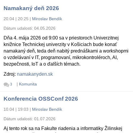
Namakaný deň 2026
20.04 | 20:25
|
Miroslav Bendík
Dátum udalosti:
04.05.2026
Dňa 4. mája 2026 od 9:00 sa v priestoroch Univerzitnej
knižnice Technickej univerzity v Košiciach bude konať
namakaný deň, teda deň nabitý prednáškami a workshopmi
o vzdelávaní v IT, programovaní, mikrokontroléroch, AI,
bezpečnosti, IoT a o ďalších témach.
Zdroj:
namakanyden.sk
|
Komunita
3
Konferencia OSSConf 2026
10.04 | 19:03
|
Miroslav Bendík
Dátum udalosti:
01.07.2026
Aj tento rok sa na Fakulte riadenia a informatiky Žilinskej