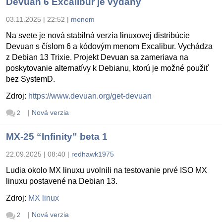
Devuan 6 Excalibur je vydaný
03.11.2025 | 22:52
|
menom
Na svete je nová stabilná verzia linuxovej distribúcie
Devuan s číslom 6 a kódovým menom Excalibur. Vychádza
z Debian 13 Trixie. Projekt Devuan sa zameriava na
poskytovanie alternatívy k Debianu, ktorú je možné použiť
bez SystemD.
Zdroj:
https://www.devuan.org/get-devuan
|
Nová verzia
2
MX-25 “Infinity” beta 1
22.09.2025 | 08:40
|
redhawk1975
Ludia okolo MX linuxu uvolnili na testovanie prvé ISO MX
linuxu postavené na Debian 13.
Zdroj:
MX linux
|
Nová verzia
2