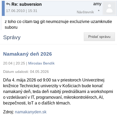
arny
Re: subversion
17.06.2010 | 15:31
Návštevník
z toho co citam tag git neumoznuje excluzivne uzamknutie
suboru
Správy
Pridať správu
Namakaný deň 2026
20.04 | 20:25
|
Miroslav Bendík
Dátum udalosti:
04.05.2026
Dňa 4. mája 2026 od 9:00 sa v priestoroch Univerzitnej
knižnice Technickej univerzity v Košiciach bude konať
namakaný deň, teda deň nabitý prednáškami a workshopmi
o vzdelávaní v IT, programovaní, mikrokontroléroch, AI,
bezpečnosti, IoT a o ďalších témach.
Zdroj:
namakanyden.sk