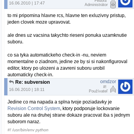
Fedora
16.06.2010 | 17:47
Administrátor
to mi pripomina hlavne rcs, hlavne ten exluzivny pristup,
jeden clovek moze upravovat.
ale dnes uz vacsina takychto rieseni ponuka uzamknutie
suboru.
co sa tyka automatickeho check-in -nu, neviem
momentalne o ziadnom, jedine ze by si si nakonfiguroval
editor, ktory po ulozeni a zavreni suboru urobil
automaticky check-in.
omdzor
Re: subversion
#!
16.06.2010 | 18:11
Používateľ
Jedine co ma napada a splna tvoje poziadavky je
Revision Control System
, ktory podporuje lockovanie
suboru ale na druhej strane dokaze pracovat iba s jednym
suborom naraz.
#! /usr/bin/env python