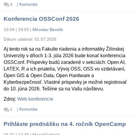
|
Komunita
3
Konferencia OSSConf 2026
10.04 | 19:03
|
Miroslav Bendík
Dátum udalosti:
01.07.2026
Aj tento rok sa na Fakulte riadenia a informatiky Žilinskej
Univerzity v dňoch 1-3. júla 2026 bude konať konferencia
OSSConf. Príspevky budú zaradené v sekciách: Open AI,
LATEX, R a ich priatelia, Vývoj OSS, OSS vo vzdelávaní,
Open GIS & Open Data, Open Hardware a
Kyberbezpečnosť. Vlastné príspevky je možné registrovať
do 10. júna 2026. Tešíme sa na Vašu návštevu.
Zdroj:
Web konferencie
|
Komunita
1
Prihláste prednášku na 4. ročník OpenCamp
24.01 | 14:45
|
MarekGalinski