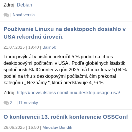
Zdroj:
Debian
|
Nová verzia
Používanie Linuxu na desktopoch dosiahlo v
USA rekordnú úroveň.
21.07.2025 | 19:40
|
Balin50
Linux prvýkrát v histórii prekročil 5 % podiel na trhu s
desktopovými počítačmi v USA . Podľa globálnych štatistík
spoločnosti StatCounter za jún 2025 má Linux teraz 5,04 %
podiel na trhu s desktopovými počítačmi, čím prekonal
kategóriu „ Neznámy “, ktorá predstavuje 4,76 %.
Zdroj:
https://news.itsfoss.com/linux-desktop-usage-usa/
|
IT novinky
2
O konferencii 13. ročník konferencie OSSConf
26.06.2025 | 16:50
|
Miroslav Bendík