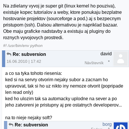
Na zdielany vyvoj je super git (linux kernel ho pouziva),
existuje kopec tutorialov a weby, ktore ponukaju bezplatne
hostovanie projektov (sourceforge a pod.) aj s bezpecnym
pristupom (ssh). Dalsou alternativou je napriklad bazaar.
Obe maju graficke nadstavby a existuju aj pluginy do
roznych vyvojovych prostredi.
#! /usr/bin/env python
david
Re: subversion
16.06.2010 | 17:42
Návštevník
a co sa tyka tohoto riesenia:
ked si na servry otvorim nejaky subor a zacnam ho
upravovat, tak si ho uz nikto iny nemoze otvorit (popripade
len read only)
ked ho ulozim tak sa automacky uplodne na sever a po
jeho zatvoreni je pristupny aj pre ostatnych developerov...
na to nieje nejaky soft?
borg
Re: subversion