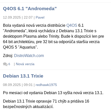
Q4OS 6.1 "Andromeda"
12.09.2025 | 22:07
|
Pavel
Bola vydaná nová verzia distribúcie
Q4OS
6.1
"Andromeda", ktorá vychádza z Debianu 13.1 Trixie s
desktopom Plasma alebo Trinity. Bude k dispozícii len pre
64 bit architektúru, pre 32 bit sa odporúča staršia verzia
Q4OS 5 "Aquarius".
Zdroj:
DistroWatch.com
|
Nová verzia
6
Debian 13.1 Trixie
08.09.2025 | 09:01
|
redhawk1975
Po mesiaci od vydania Debian 13 vyšla nová verzia 13.1.
Debian 13.1 Trixie opravuje 71 chýb a pridáva 16
bezpečnostných aktualizácií.