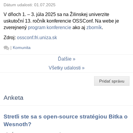
Dátum udalosti:
01.07.2025
V dňoch 1. – 3. júla 2025 sa na Žilinskej univerzite
uskutoční 13. ročník konferencie OSSConf. Na webe je
zverejnený
program konferencie
ako aj
zborník
.
Zdroj:
ossconf.fri.uniza.sk
|
Komunita
Ďalšie
Všetky udalosti
Pridať správu
Anketa
Stretli ste sa s open-source stratégiou Bitka o
Wesnoth?