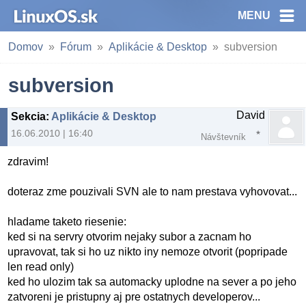
MENU
Domov
Fórum
Aplikácie & Desktop
subversion
subversion
David
Sekcia
:
Aplikácie & Desktop
16.06.2010 | 16:40
Návštevník
zdravim!
doteraz zme pouzivali SVN ale to nam prestava vyhovovat...
hladame taketo riesenie:
ked si na servry otvorim nejaky subor a zacnam ho
upravovat, tak si ho uz nikto iny nemoze otvorit (popripade
len read only)
ked ho ulozim tak sa automacky uplodne na sever a po jeho
zatvoreni je pristupny aj pre ostatnych developerov...