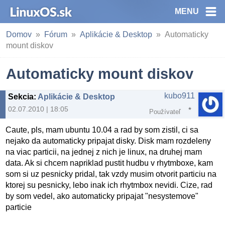
MENU
Domov
Fórum
Aplikácie & Desktop
Automaticky
mount diskov
Automaticky mount diskov
kubo911
Sekcia
:
Aplikácie & Desktop
02.07.2010 | 18:05
Používateľ
Caute, pls, mam ubuntu 10.04 a rad by som zistil, ci sa
nejako da automaticky pripajat disky. Disk mam rozdeleny
na viac particii, na jednej z nich je linux, na druhej mam
data. Ak si chcem napriklad pustit hudbu v rhytmboxe, kam
som si uz pesnicky pridal, tak vzdy musim otvorit particiu na
ktorej su pesnicky, lebo inak ich rhytmbox nevidi. Cize, rad
by som vedel, ako automaticky pripajat "nesystemove"
particie