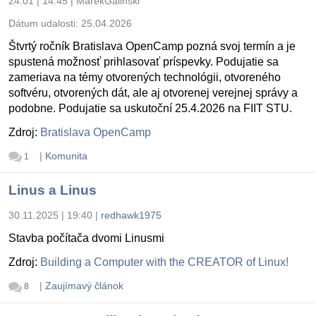
24.01 | 14:45
|
MarekGalinski
Dátum udalosti:
25.04.2026
Štvrtý ročník Bratislava OpenCamp pozná svoj termín a je
spustená možnosť prihlasovať príspevky. Podujatie sa
zameriava na témy otvorených technológii, otvoreného
softvéru, otvorených dát, ale aj otvorenej verejnej správy a
podobne. Podujatie sa uskutoční 25.4.2026 na FIIT STU.
Zdroj:
Bratislava OpenCamp
|
Komunita
1
Linus a Linus
30.11.2025 | 19:40
|
redhawk1975
Stavba počítača dvomi Linusmi
Zdroj:
Building a Computer with the CREATOR of Linux!
|
Zaujímavý článok
8