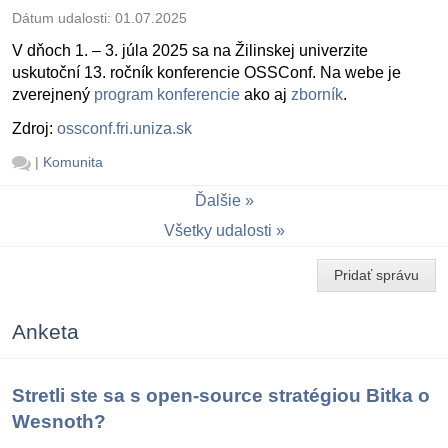
Dátum udalosti:
01.07.2025
V dňoch 1. – 3. júla 2025 sa na Žilinskej univerzite
uskutoční 13. ročník konferencie OSSConf. Na webe je
zverejnený
program konferencie
ako aj
zborník
.
Zdroj:
ossconf.fri.uniza.sk
|
Komunita
Ďalšie
Všetky udalosti
Pridať správu
Anketa
Stretli ste sa s open-source stratégiou Bitka o
Wesnoth?