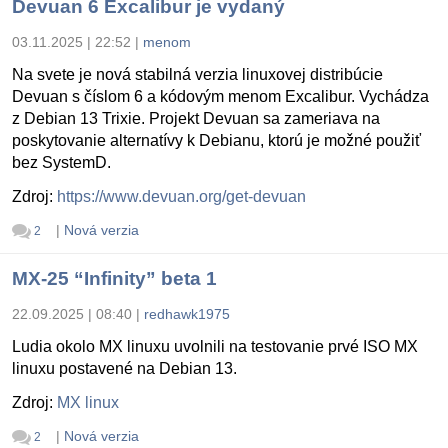
Devuan 6 Excalibur je vydaný
03.11.2025 | 22:52
|
menom
Na svete je nová stabilná verzia linuxovej distribúcie
Devuan s číslom 6 a kódovým menom Excalibur. Vychádza
z Debian 13 Trixie. Projekt Devuan sa zameriava na
poskytovanie alternatívy k Debianu, ktorú je možné použiť
bez SystemD.
Zdroj:
https://www.devuan.org/get-devuan
|
Nová verzia
2
MX-25 “Infinity” beta 1
22.09.2025 | 08:40
|
redhawk1975
Ludia okolo MX linuxu uvolnili na testovanie prvé ISO MX
linuxu postavené na Debian 13.
Zdroj:
MX linux
|
Nová verzia
2