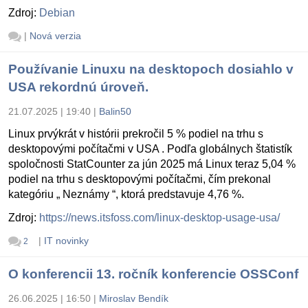
Zdroj:
Debian
|
Nová verzia
Používanie Linuxu na desktopoch dosiahlo v
USA rekordnú úroveň.
21.07.2025 | 19:40
|
Balin50
Linux prvýkrát v histórii prekročil 5 % podiel na trhu s
desktopovými počítačmi v USA . Podľa globálnych štatistík
spoločnosti StatCounter za jún 2025 má Linux teraz 5,04 %
podiel na trhu s desktopovými počítačmi, čím prekonal
kategóriu „ Neznámy “, ktorá predstavuje 4,76 %.
Zdroj:
https://news.itsfoss.com/linux-desktop-usage-usa/
|
IT novinky
2
O konferencii 13. ročník konferencie OSSConf
26.06.2025 | 16:50
|
Miroslav Bendík