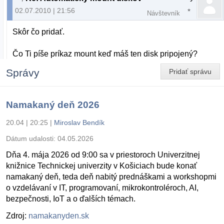
02.07.2010 | 21:56
Návštevník
Skôr čo pridať.
Čo Ti píše príkaz mount keď máš ten disk pripojený?
Správy
Pridať správu
Namakaný deň 2026
20.04 | 20:25
|
Miroslav Bendík
Dátum udalosti:
04.05.2026
Dňa 4. mája 2026 od 9:00 sa v priestoroch Univerzitnej
knižnice Technickej univerzity v Košiciach bude konať
namakaný deň, teda deň nabitý prednáškami a workshopmi
o vzdelávaní v IT, programovaní, mikrokontroléroch, AI,
bezpečnosti, IoT a o ďalších témach.
Zdroj:
namakanyden.sk