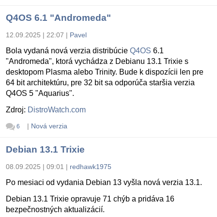
Q4OS 6.1 "Andromeda"
12.09.2025 | 22:07
|
Pavel
Bola vydaná nová verzia distribúcie
Q4OS
6.1
"Andromeda", ktorá vychádza z Debianu 13.1 Trixie s
desktopom Plasma alebo Trinity. Bude k dispozícii len pre
64 bit architektúru, pre 32 bit sa odporúča staršia verzia
Q4OS 5 "Aquarius".
Zdroj:
DistroWatch.com
|
Nová verzia
6
Debian 13.1 Trixie
08.09.2025 | 09:01
|
redhawk1975
Po mesiaci od vydania Debian 13 vyšla nová verzia 13.1.
Debian 13.1 Trixie opravuje 71 chýb a pridáva 16
bezpečnostných aktualizácií.