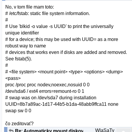
No, v tom file mam toto:
# /etc/fstab: static file system information.
#
# Use 'blkid -o value -s UUID' to print the universally
unique identifier
# for a device; this may be used with UUID= as a more
robust way to name
# devices that works even if disks are added and removed.
See fstab(5).
#
# <file system> <mount point> <type> <options> <dump>
<pass>
proc /proc proc nodev,noexec,nosuid 0 0
/dev/sda6 / ext4 errors=remount-ro 0 1
# swap was on /dev/sda7 during installation
UUID=8b7a89ac-1d17-44b5-b1da-48abb9ffca11 none
swap sw 0 0
čo zeditovať?
WlaSaTy
Re: Automaticky mount diskov