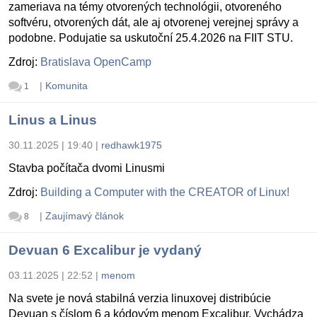
zameriava na témy otvorených technológii, otvoreného
softvéru, otvorených dát, ale aj otvorenej verejnej správy a
podobne. Podujatie sa uskutoční 25.4.2026 na FIIT STU.
Zdroj:
Bratislava OpenCamp
|
Komunita
1
Linus a Linus
30.11.2025 | 19:40
|
redhawk1975
Stavba počítača dvomi Linusmi
Zdroj:
Building a Computer with the CREATOR of Linux!
|
Zaujímavý článok
8
Devuan 6 Excalibur je vydaný
03.11.2025 | 22:52
|
menom
Na svete je nová stabilná verzia linuxovej distribúcie
Devuan s číslom 6 a kódovým menom Excalibur. Vychádza