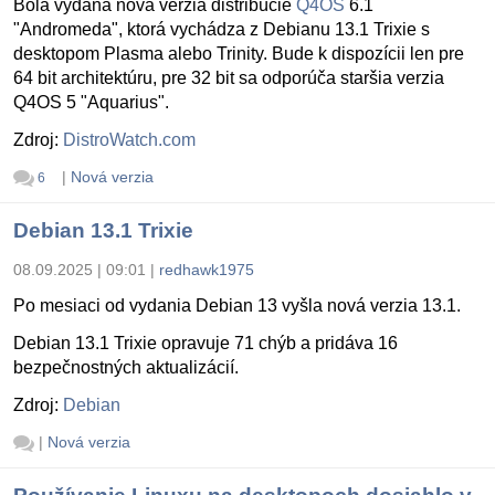
Bola vydaná nová verzia distribúcie
Q4OS
6.1
"Andromeda", ktorá vychádza z Debianu 13.1 Trixie s
desktopom Plasma alebo Trinity. Bude k dispozícii len pre
64 bit architektúru, pre 32 bit sa odporúča staršia verzia
Q4OS 5 "Aquarius".
Zdroj:
DistroWatch.com
|
Nová verzia
6
Debian 13.1 Trixie
08.09.2025 | 09:01
|
redhawk1975
Po mesiaci od vydania Debian 13 vyšla nová verzia 13.1.
Debian 13.1 Trixie opravuje 71 chýb a pridáva 16
bezpečnostných aktualizácií.
Zdroj:
Debian
|
Nová verzia