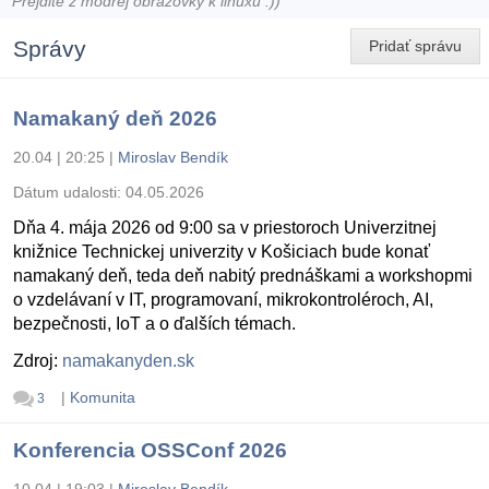
Prejdite z modrej obrazovky k linuxu :))
Správy
Pridať správu
Namakaný deň 2026
20.04 | 20:25
|
Miroslav Bendík
Dátum udalosti:
04.05.2026
Dňa 4. mája 2026 od 9:00 sa v priestoroch Univerzitnej
knižnice Technickej univerzity v Košiciach bude konať
namakaný deň, teda deň nabitý prednáškami a workshopmi
o vzdelávaní v IT, programovaní, mikrokontroléroch, AI,
bezpečnosti, IoT a o ďalších témach.
Zdroj:
namakanyden.sk
|
Komunita
3
Konferencia OSSConf 2026