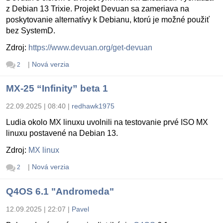
z Debian 13 Trixie. Projekt Devuan sa zameriava na
poskytovanie alternatívy k Debianu, ktorú je možné použiť
bez SystemD.
Zdroj:
https://www.devuan.org/get-devuan
|
Nová verzia
2
MX-25 “Infinity” beta 1
22.09.2025 | 08:40
|
redhawk1975
Ludia okolo MX linuxu uvolnili na testovanie prvé ISO MX
linuxu postavené na Debian 13.
Zdroj:
MX linux
|
Nová verzia
2
Q4OS 6.1 "Andromeda"
12.09.2025 | 22:07
|
Pavel