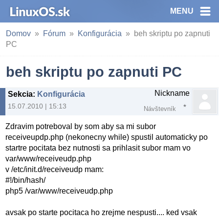
MENU
Domov
Fórum
Konfigurácia
beh skriptu po zapnuti
PC
beh skriptu po zapnuti PC
Nickname
Sekcia
:
Konfigurácia
15.07.2010 | 15:13
Návštevník
Zdravim potreboval by som aby sa mi subor
receiveupdp.php (nekonecny while) spustil automaticky po
startre pocitata bez nutnosti sa prihlasit subor mam vo
var/www/receiveudp.php
v /etc/init.d/receiveudp mam:
#!/bin/hash/
php5 /var/www/receiveudp.php
avsak po starte pocitaca ho zrejme nespusti.... ked vsak