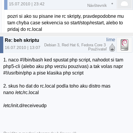
15.07.2010 | 23:42
Návštevník
pozri si ako su pisane ine rc skripty, pravdepodobne mu
tam chyba case sekvencia so start/stop/restart, alebo to
pridaj do rc.local
lime
Re: beh skriptu po zapnuti PC
Debian 3, Red Hat 6, Fedora Core 3
16.07.2010 | 13:07
Používateľ
1. naco #!/bin/bash ked spustat php script, nahodot si tam
php5-cli (alebo aku php verziu pouzivas) a tak volas napr
#!/usr/bin/php a pise klasika php script
2. skus ho dat do rc.local podla toho aku distro mas
nano /etc/rc.local
/etc/init.d/receiveudp