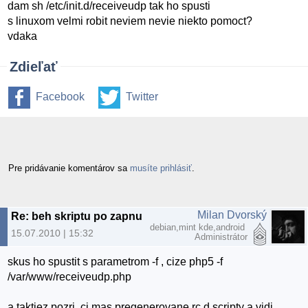
dam sh /etc/init.d/receiveudp tak ho spusti
s linuxom velmi robit neviem nevie niekto pomoct?
vdaka
Zdieľať
Facebook
Twitter
Pre pridávanie komentárov sa
musíte prihlásiť
.
Milan Dvorský
Re: beh skriptu po zapnuti PC
debian,mint kde,android
15.07.2010 | 15:32
Administrátor
skus ho spustit s parametrom -f , cize php5 -f
/var/www/receiveudp.php
a taktiez pozri, ci mas pregenerovane rc.d scripty a vidi