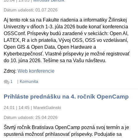
10.04 | 19:03
|
Miroslav Bendík
Dátum udalosti:
01.07.2026
Aj tento rok sa na Fakulte riadenia a informatiky Žilinskej
Univerzity v dňoch 1-3. júla 2026 bude konať konferencia
OSSConf. Príspevky budú zaradené v sekciách: Open AI,
LATEX, R a ich priatelia, Vývoj OSS, OSS vo vzdelávaní,
Open GIS & Open Data, Open Hardware a
Kyberbezpečnosť. Vlastné príspevky je možné registrovať
do 10. júna 2026. Tešíme sa na Vašu návštevu.
Zdroj:
Web konferencie
|
Komunita
1
Prihláste prednášku na 4. ročník OpenCamp
24.01 | 14:45
|
MarekGalinski
Dátum udalosti:
25.04.2026
Štvrtý ročník Bratislava OpenCamp pozná svoj termín a je
spustená možnosť prihlasovať príspevky. Podujatie sa