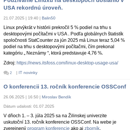
Používanie Linuxu na desktopoch dosiahlo v
USA rekordnú úroveň.
21.07.2025 | 19:40
|
Balin50
Linux prvýkrát v histórii prekročil 5 % podiel na trhu s
desktopovými počítačmi v USA . Podľa globálnych štatistík
spoločnosti StatCounter za jún 2025 má Linux teraz 5,04 %
podiel na trhu s desktopovými počítačmi, čím prekonal
kategóriu „ Neznámy “, ktorá predstavuje 4,76 %.
Zdroj:
https://news.itsfoss.com/linux-desktop-usage-usa/
|
IT novinky
2
O konferencii 13. ročník konferencie OSSConf
26.06.2025 | 16:50
|
Miroslav Bendík
Dátum udalosti:
01.07.2025
V dňoch 1. – 3. júla 2025 sa na Žilinskej univerzite
uskutoční 13. ročník konferencie OSSConf. Na webe je
zverejnený
program konferencie
ako aj
zborník
.