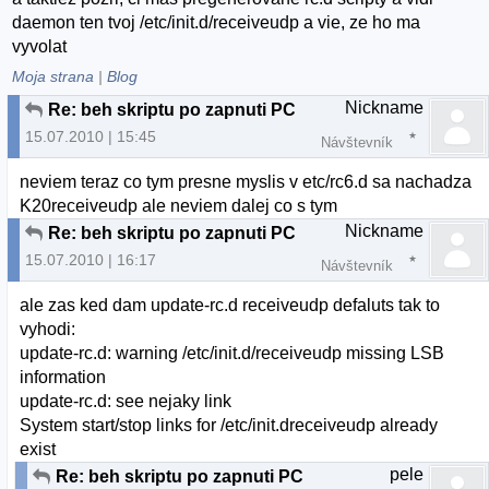
daemon ten tvoj /etc/init.d/receiveudp a vie, ze ho ma
vyvolat
Moja strana
|
Blog
Nickname
Re: beh skriptu po zapnuti PC
15.07.2010 | 15:45
Návštevník
neviem teraz co tym presne myslis v etc/rc6.d sa nachadza
K20receiveudp ale neviem dalej co s tym
Nickname
Re: beh skriptu po zapnuti PC
15.07.2010 | 16:17
Návštevník
ale zas ked dam update-rc.d receiveudp defaluts tak to
vyhodi:
update-rc.d: warning /etc/init.d/receiveudp missing LSB
information
update-rc.d: see nejaky link
System start/stop links for /etc/init.dreceiveudp already
exist
pele
Re: beh skriptu po zapnuti PC