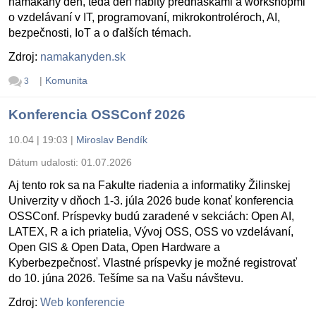
namakaný deň, teda deň nabitý prednáškami a workshopmi
o vzdelávaní v IT, programovaní, mikrokontroléroch, AI,
bezpečnosti, IoT a o ďalších témach.
Zdroj:
namakanyden.sk
|
Komunita
3
Konferencia OSSConf 2026
10.04 | 19:03
|
Miroslav Bendík
Dátum udalosti:
01.07.2026
Aj tento rok sa na Fakulte riadenia a informatiky Žilinskej
Univerzity v dňoch 1-3. júla 2026 bude konať konferencia
OSSConf. Príspevky budú zaradené v sekciách: Open AI,
LATEX, R a ich priatelia, Vývoj OSS, OSS vo vzdelávaní,
Open GIS & Open Data, Open Hardware a
Kyberbezpečnosť. Vlastné príspevky je možné registrovať
do 10. júna 2026. Tešíme sa na Vašu návštevu.
Zdroj:
Web konferencie