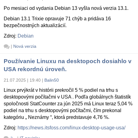
Po mesiaci od vydania Debian 13 vyšla nová verzia 13.1.
Debian 13.1 Trixie opravuje 71 chýb a pridáva 16
bezpečnostných aktualizácií.
Zdroj:
Debian
|
Nová verzia
Používanie Linuxu na desktopoch dosiahlo v
USA rekordnú úroveň.
21.07.2025 | 19:40
|
Balin50
Linux prvýkrát v histórii prekročil 5 % podiel na trhu s
desktopovými počítačmi v USA . Podľa globálnych štatistík
spoločnosti StatCounter za jún 2025 má Linux teraz 5,04 %
podiel na trhu s desktopovými počítačmi, čím prekonal
kategóriu „ Neznámy “, ktorá predstavuje 4,76 %.
Zdroj:
https://news.itsfoss.com/linux-desktop-usage-usa/
|
IT novinky