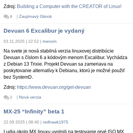
Zdroj:
Building a Computer with the CREATOR of Linux!
|
Zaujímavý článok
8
Devuan 6 Excalibur je vydaný
03.11.2025 | 22:52
|
menom
Na svete je nová stabilná verzia linuxovej distribúcie
Devuan s číslom 6 a kódovým menom Excalibur. Vychádza
z Debian 13 Trixie. Projekt Devuan sa zameriava na
poskytovanie alternatívy k Debianu, ktorú je možné použiť
bez SystemD.
Zdroj:
https://www.devuan.org/get-devuan
|
Nová verzia
2
MX-25 “Infinity” beta 1
22.09.2025 | 08:40
|
redhawk1975
Ludia okolo MX linuxu uvolnili na testovanie prvé ISO MX