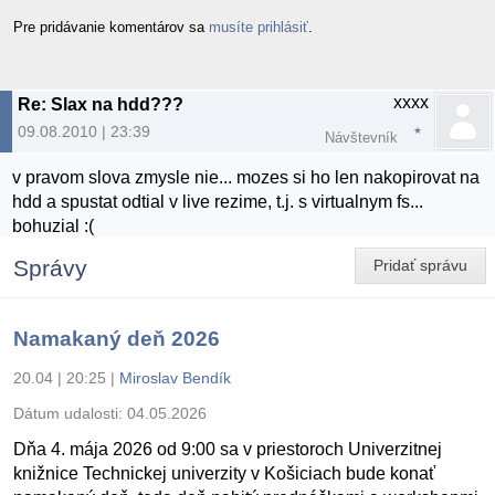
Pre pridávanie komentárov sa
musíte prihlásiť
.
xxxx
Re: Slax na hdd???
09.08.2010 | 23:39
Návštevník
v pravom slova zmysle nie... mozes si ho len nakopirovat na
hdd a spustat odtial v live rezime, t.j. s virtualnym fs...
bohuzial :(
Správy
Pridať správu
Namakaný deň 2026
20.04 | 20:25
|
Miroslav Bendík
Dátum udalosti:
04.05.2026
Dňa 4. mája 2026 od 9:00 sa v priestoroch Univerzitnej
knižnice Technickej univerzity v Košiciach bude konať