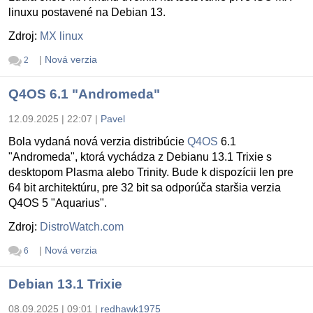
linuxu postavené na Debian 13.
Zdroj:
MX linux
|
Nová verzia
2
Q4OS 6.1 "Andromeda"
12.09.2025 | 22:07
|
Pavel
Bola vydaná nová verzia distribúcie
Q4OS
6.1
"Andromeda", ktorá vychádza z Debianu 13.1 Trixie s
desktopom Plasma alebo Trinity. Bude k dispozícii len pre
64 bit architektúru, pre 32 bit sa odporúča staršia verzia
Q4OS 5 "Aquarius".
Zdroj:
DistroWatch.com
|
Nová verzia
6
Debian 13.1 Trixie
08.09.2025 | 09:01
|
redhawk1975