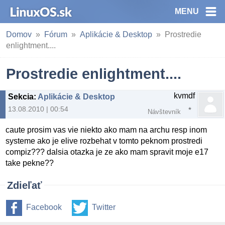
MENU
Domov
Fórum
Aplikácie & Desktop
Prostredie
enlightment....
Prostredie enlightment....
kvmdf
Sekcia
:
Aplikácie & Desktop
13.08.2010 | 00:54
Návštevník
caute prosim vas vie niekto ako mam na archu resp inom
systeme ako je elive rozbehat v tomto peknom prostredi
compiz??? dalsia otazka je ze ako mam spravit moje e17
take pekne??
Zdieľať
Facebook
Twitter