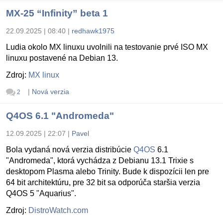
MX-25 “Infinity” beta 1
22.09.2025 | 08:40
|
redhawk1975
Ludia okolo MX linuxu uvolnili na testovanie prvé ISO MX
linuxu postavené na Debian 13.
Zdroj:
MX linux
|
Nová verzia
2
Q4OS 6.1 "Andromeda"
12.09.2025 | 22:07
|
Pavel
Bola vydaná nová verzia distribúcie
Q4OS
6.1
"Andromeda", ktorá vychádza z Debianu 13.1 Trixie s
desktopom Plasma alebo Trinity. Bude k dispozícii len pre
64 bit architektúru, pre 32 bit sa odporúča staršia verzia
Q4OS 5 "Aquarius".
Zdroj:
DistroWatch.com