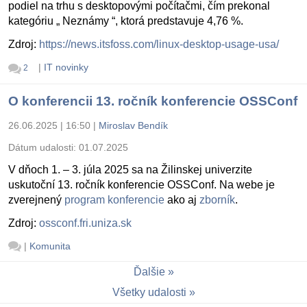
podiel na trhu s desktopovými počítačmi, čím prekonal
kategóriu „ Neznámy “, ktorá predstavuje 4,76 %.
Zdroj:
https://news.itsfoss.com/linux-desktop-usage-usa/
|
IT novinky
2
O konferencii 13. ročník konferencie OSSConf
26.06.2025 | 16:50
|
Miroslav Bendík
Dátum udalosti:
01.07.2025
V dňoch 1. – 3. júla 2025 sa na Žilinskej univerzite
uskutoční 13. ročník konferencie OSSConf. Na webe je
zverejnený
program konferencie
ako aj
zborník
.
Zdroj:
ossconf.fri.uniza.sk
|
Komunita
Ďalšie
Všetky udalosti