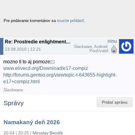
Pre pridávanie komentárov sa
musíte prihlásiť
.
ninu
Re: Prostredie enlightment....
Slackware, Android
13.08.2010 | 12:21
Používateľ
mozno ti to aj pomoze::::
www.elivecd.org/Download/e17-compiz
http://forums.gentoo.org/viewtopic-t-643655-highlight-
e17+compiz.html
Slackware
Správy
Pridať správu
Namakaný deň 2026
20.04 | 20:25
|
Miroslav Bendík