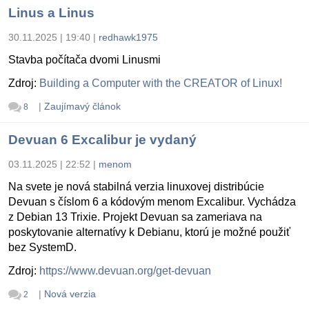
Linus a Linus
30.11.2025 | 19:40
|
redhawk1975
Stavba počítača dvomi Linusmi
Zdroj:
Building a Computer with the CREATOR of Linux!
|
Zaujímavý článok
8
Devuan 6 Excalibur je vydaný
03.11.2025 | 22:52
|
menom
Na svete je nová stabilná verzia linuxovej distribúcie
Devuan s číslom 6 a kódovým menom Excalibur. Vychádza
z Debian 13 Trixie. Projekt Devuan sa zameriava na
poskytovanie alternatívy k Debianu, ktorú je možné použiť
bez SystemD.
Zdroj:
https://www.devuan.org/get-devuan
|
Nová verzia
2