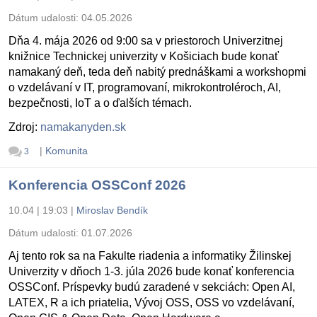
Dátum udalosti:
04.05.2026
Dňa 4. mája 2026 od 9:00 sa v priestoroch Univerzitnej
knižnice Technickej univerzity v Košiciach bude konať
namakaný deň, teda deň nabitý prednáškami a workshopmi
o vzdelávaní v IT, programovaní, mikrokontroléroch, AI,
bezpečnosti, IoT a o ďalších témach.
Zdroj:
namakanyden.sk
|
Komunita
3
Konferencia OSSConf 2026
10.04 | 19:03
|
Miroslav Bendík
Dátum udalosti:
01.07.2026
Aj tento rok sa na Fakulte riadenia a informatiky Žilinskej
Univerzity v dňoch 1-3. júla 2026 bude konať konferencia
OSSConf. Príspevky budú zaradené v sekciách: Open AI,
LATEX, R a ich priatelia, Vývoj OSS, OSS vo vzdelávaní,