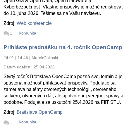
Open GIS & Open Data, Open Hardware a
Kyberbezpečnosť. Vlastné príspevky je možné registrovať
do 10. júna 2026. Tešíme sa na Vašu návštevu.
Zdroj:
Web konferencie
|
Komunita
1
Prihláste prednášku na 4. ročník OpenCamp
24.01 | 14:45
|
MarekGalinski
Dátum udalosti:
25.04.2026
Štvrtý ročník Bratislava OpenCamp pozná svoj termín a je
spustená možnosť prihlasovať príspevky. Podujatie sa
zameriava na témy otvorených technológii, otvoreného
softvéru, otvorených dát, ale aj otvorenej verejnej správy a
podobne. Podujatie sa uskutoční 25.4.2026 na FIIT STU.
Zdroj:
Bratislava OpenCamp
|
Komunita
1