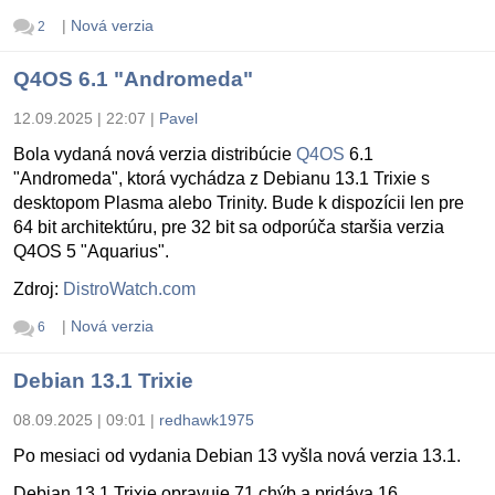
|
Nová verzia
2
Q4OS 6.1 "Andromeda"
12.09.2025 | 22:07
|
Pavel
Bola vydaná nová verzia distribúcie
Q4OS
6.1
"Andromeda", ktorá vychádza z Debianu 13.1 Trixie s
desktopom Plasma alebo Trinity. Bude k dispozícii len pre
64 bit architektúru, pre 32 bit sa odporúča staršia verzia
Q4OS 5 "Aquarius".
Zdroj:
DistroWatch.com
|
Nová verzia
6
Debian 13.1 Trixie
08.09.2025 | 09:01
|
redhawk1975
Po mesiaci od vydania Debian 13 vyšla nová verzia 13.1.
Debian 13.1 Trixie opravuje 71 chýb a pridáva 16