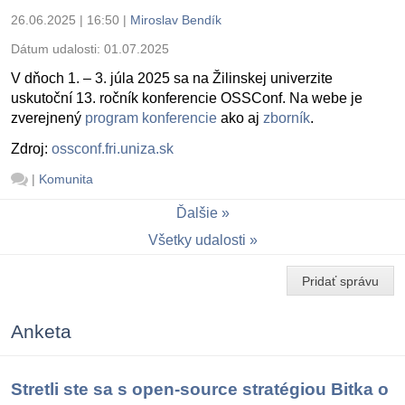
26.06.2025 | 16:50
|
Miroslav Bendík
Dátum udalosti:
01.07.2025
V dňoch 1. – 3. júla 2025 sa na Žilinskej univerzite
uskutoční 13. ročník konferencie OSSConf. Na webe je
zverejnený
program konferencie
ako aj
zborník
.
Zdroj:
ossconf.fri.uniza.sk
|
Komunita
Ďalšie
Všetky udalosti
Pridať správu
Anketa
Stretli ste sa s open-source stratégiou Bitka o