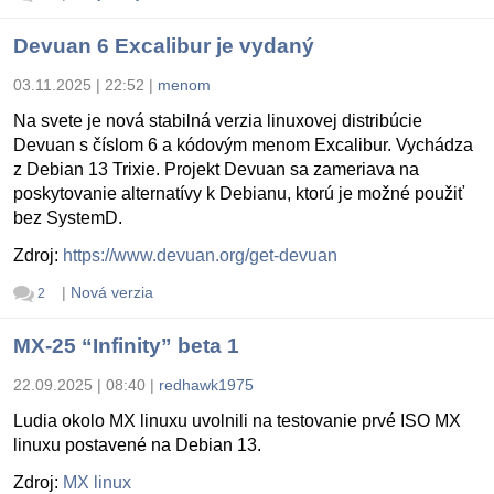
Devuan 6 Excalibur je vydaný
03.11.2025 | 22:52
|
menom
Na svete je nová stabilná verzia linuxovej distribúcie
Devuan s číslom 6 a kódovým menom Excalibur. Vychádza
z Debian 13 Trixie. Projekt Devuan sa zameriava na
poskytovanie alternatívy k Debianu, ktorú je možné použiť
bez SystemD.
Zdroj:
https://www.devuan.org/get-devuan
|
Nová verzia
2
MX-25 “Infinity” beta 1
22.09.2025 | 08:40
|
redhawk1975
Ludia okolo MX linuxu uvolnili na testovanie prvé ISO MX
linuxu postavené na Debian 13.
Zdroj:
MX linux