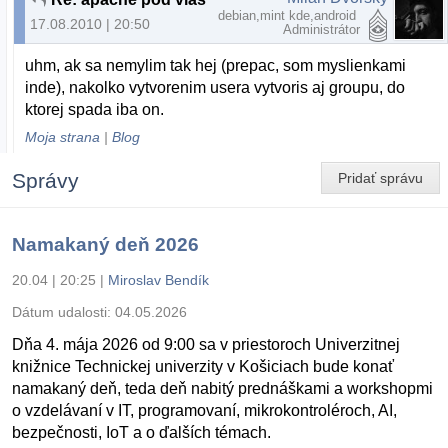
debian,mint kde,android
17.08.2010 | 20:50
Administrátor
uhm, ak sa nemylim tak hej (prepac, som myslienkami
inde), nakolko vytvorenim usera vytvoris aj groupu, do
ktorej spada iba on.
Moja strana
|
Blog
Správy
Pridať správu
Namakaný deň 2026
20.04 | 20:25
|
Miroslav Bendík
Dátum udalosti:
04.05.2026
Dňa 4. mája 2026 od 9:00 sa v priestoroch Univerzitnej
knižnice Technickej univerzity v Košiciach bude konať
namakaný deň, teda deň nabitý prednáškami a workshopmi
o vzdelávaní v IT, programovaní, mikrokontroléroch, AI,
bezpečnosti, IoT a o ďalších témach.