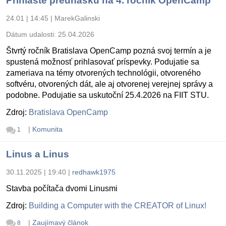
Prihláste prednášku na 4. ročník OpenCamp
24.01 | 14:45
|
MarekGalinski
Dátum udalosti:
25.04.2026
Štvrtý ročník Bratislava OpenCamp pozná svoj termín a je
spustená možnosť prihlasovať príspevky. Podujatie sa
zameriava na témy otvorených technológii, otvoreného
softvéru, otvorených dát, ale aj otvorenej verejnej správy a
podobne. Podujatie sa uskutoční 25.4.2026 na FIIT STU.
Zdroj:
Bratislava OpenCamp
|
Komunita
1
Linus a Linus
30.11.2025 | 19:40
|
redhawk1975
Stavba počítača dvomi Linusmi
Zdroj:
Building a Computer with the CREATOR of Linux!
|
Zaujímavý článok
8