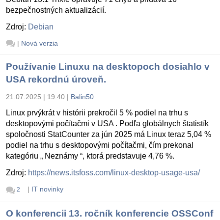
bezpečnostných aktualizácií.
Zdroj:
Debian
|
Nová verzia
Používanie Linuxu na desktopoch dosiahlo v
USA rekordnú úroveň.
21.07.2025 | 19:40
|
Balin50
Linux prvýkrát v histórii prekročil 5 % podiel na trhu s
desktopovými počítačmi v USA . Podľa globálnych štatistík
spoločnosti StatCounter za jún 2025 má Linux teraz 5,04 %
podiel na trhu s desktopovými počítačmi, čím prekonal
kategóriu „ Neznámy “, ktorá predstavuje 4,76 %.
Zdroj:
https://news.itsfoss.com/linux-desktop-usage-usa/
|
IT novinky
2
O konferencii 13. ročník konferencie OSSConf