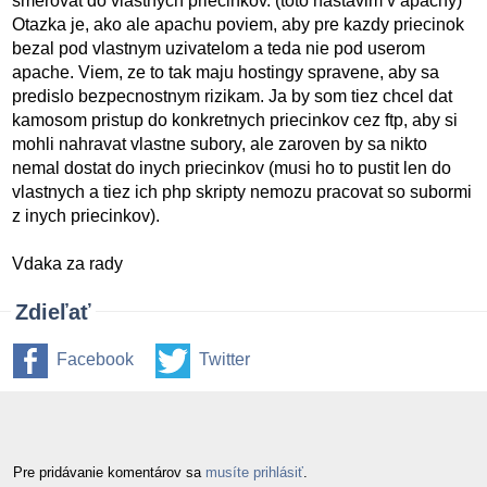
smerovat do vlastnych priecinkov. (toto nastavim v apachy)
Otazka je, ako ale apachu poviem, aby pre kazdy priecinok
bezal pod vlastnym uzivatelom a teda nie pod userom
apache. Viem, ze to tak maju hostingy spravene, aby sa
predislo bezpecnostnym rizikam. Ja by som tiez chcel dat
kamosom pristup do konkretnych priecinkov cez ftp, aby si
mohli nahravat vlastne subory, ale zaroven by sa nikto
nemal dostat do inych priecinkov (musi ho to pustit len do
vlastnych a tiez ich php skripty nemozu pracovat so subormi
z inych priecinkov).
Vdaka za rady
Zdieľať
Facebook
Twitter
Pre pridávanie komentárov sa
musíte prihlásiť
.