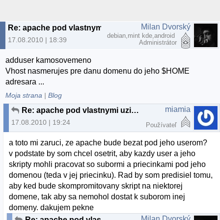
Milan Dvorský
Re: apache pod vlastnymi uzivatelmi ako na webhostingu
debian,mint kde,android
17.08.2010 | 18:39
Administrátor
adduser kamosovemeno
Vhost nasmerujes pre danu domenu do jeho $HOME
adresara ...
Moja strana
|
Blog
miamia
Re: apache pod vlastnymi uzivatelmi ako na webhostingu
17.08.2010 | 19:24
Používateľ
a toto mi zaruci, ze apache bude bezat pod jeho userom?
v podstate by som chcel osetrit, aby kazdy user a jeho
skripty mohli pracovat so subormi a priecinkami pod jeho
domenou (teda v jej priecinku). Rad by som predisiel tomu,
aby ked bude skompromitovany skript na niektorej
domene, tak aby sa nemohol dostat k suborom inej
domeny. dakujem pekne
Milan Dvorský
Re: apache pod vlastnymi uzivatelmi ako na webhostingu