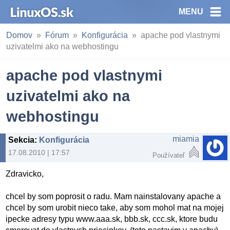
MENU
Domov
Fórum
Konfigurácia
apache pod vlastnymi
uzivatelmi ako na webhostingu
apache pod vlastnymi
uzivatelmi ako na
webhostingu
miamia
Sekcia
:
Konfigurácia
17.08.2010 | 17:57
Používateľ
Zdravicko,
chcel by som poprosit o radu. Mam nainstalovany apache a
chcel by som urobit nieco take, aby som mohol mat na mojej
ipecke adresy typu www.aaa.sk, bbb.sk, ccc.sk, ktore budu