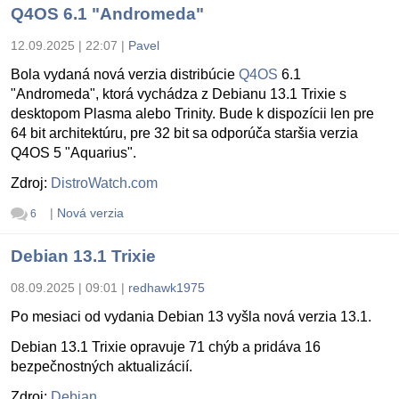
Q4OS 6.1 "Andromeda"
12.09.2025 | 22:07
|
Pavel
Bola vydaná nová verzia distribúcie
Q4OS
6.1
"Andromeda", ktorá vychádza z Debianu 13.1 Trixie s
desktopom Plasma alebo Trinity. Bude k dispozícii len pre
64 bit architektúru, pre 32 bit sa odporúča staršia verzia
Q4OS 5 "Aquarius".
Zdroj:
DistroWatch.com
|
Nová verzia
6
Debian 13.1 Trixie
08.09.2025 | 09:01
|
redhawk1975
Po mesiaci od vydania Debian 13 vyšla nová verzia 13.1.
Debian 13.1 Trixie opravuje 71 chýb a pridáva 16
bezpečnostných aktualizácií.
Zdroj:
Debian