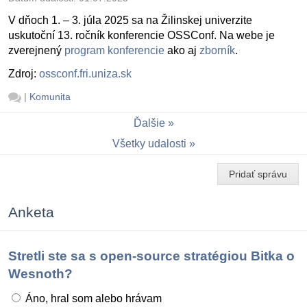
V dňoch 1. – 3. júla 2025 sa na Žilinskej univerzite
uskutoční 13. ročník konferencie OSSConf. Na webe je
zverejnený
program konferencie
ako aj
zborník
.
Zdroj:
ossconf.fri.uniza.sk
|
Komunita
Ďalšie
Všetky udalosti
Pridať správu
Anketa
Stretli ste sa s open-source stratégiou Bitka o
Wesnoth?
Áno, hral som alebo hrávam