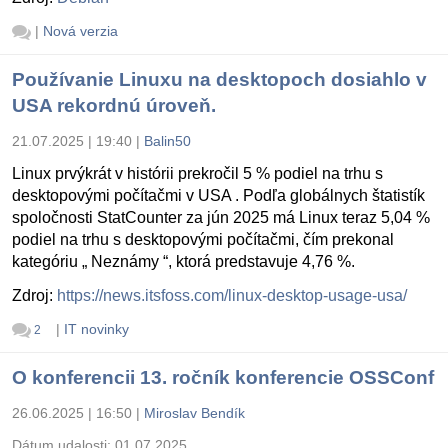
|
Nová verzia
Používanie Linuxu na desktopoch dosiahlo v
USA rekordnú úroveň.
21.07.2025 | 19:40
|
Balin50
Linux prvýkrát v histórii prekročil 5 % podiel na trhu s
desktopovými počítačmi v USA . Podľa globálnych štatistík
spoločnosti StatCounter za jún 2025 má Linux teraz 5,04 %
podiel na trhu s desktopovými počítačmi, čím prekonal
kategóriu „ Neznámy “, ktorá predstavuje 4,76 %.
Zdroj:
https://news.itsfoss.com/linux-desktop-usage-usa/
|
IT novinky
2
O konferencii 13. ročník konferencie OSSConf
26.06.2025 | 16:50
|
Miroslav Bendík
Dátum udalosti:
01.07.2025