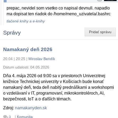
prepac, nevidel som vsetko co napisal devnull. napadlo
ma dopisat ten riadok do /home/meno_uzivatela/.bashrc
tlačené knihy a e-knihy
Správy
Pridať správu
Namakaný deň 2026
20.04 | 20:25
|
Miroslav Bendík
Dátum udalosti:
04.05.2026
Dňa 4. mája 2026 od 9:00 sa v priestoroch Univerzitnej
knižnice Technickej univerzity v Košiciach bude konať
namakaný deň, teda deň nabitý prednáškami a workshopmi
o vzdelávaní v IT, programovaní, mikrokontroléroch, AI,
bezpečnosti, IoT a o ďalších témach.
Zdroj:
namakanyden.sk
|
Komunita
3