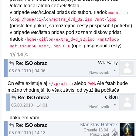
/etc/rc.loacal alebo cez /etc/fstab
v pripade /etc/rc.local priads do suboru riadok
mount -o
loop /home/ciklon/extra_dvd_32.iso /mnt/loop
(proste ten prikaz, samozrejme cesty prisposobit potrebe)
v pripade /etc/fstab pridas pod zoznam diskov pridat
riadok
/home/ciklon/extra_dvd_32.iso /mnt/loop
(opet prisposobit cesty)
udf,iso9660 user,loop 0 0
:(){ :|:& };:
WlaSaTy
Re: ISO obraz
05.09.2010 | 04:06
Návštevník
On ešte existuje aj
alebo
. Ale fstab bude
~/.profile
PAM
možno vhodnejší, to však závisí od využitia počítača.
ciklon
Re: ISO obraz
05.09.2010 | 14:01
Návštevník
dakujem Vam.
Stanislav Hoferek
Re: ISO obraz
Greenie 18.04
05.09.2010 | 14:13
Používateľ