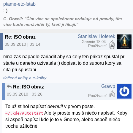
ptame-etc-fstab
:-)
G. Orwell: "Čím více se společnost vzdaluje od pravdy, tím
více bude nenávidět ty, kteří ji říkají."
Stanislav Hoferek
Re: ISO obraz
Greenie 18.04
05.09.2010 | 03:14
Používateľ
mna zas napadlo zariadit aby sa cely ten prikaz spustal pri
starte u daneho uzivatela :) dopisat to do suboru ktory sa
cita pri spustani
tlačené knihy a e-knihy
Grawp
Re: ISO obraz
05.09.2010 | 03:26
Používateľ
To už stihol napísať
devnull
v prvom poste.
Ale ty proste musíš niečo napísať. Keby
~/.kde/Autostart
si aspoň napísal kde je to v Gnome, alebo aspoň niečo
trochu užitočné.