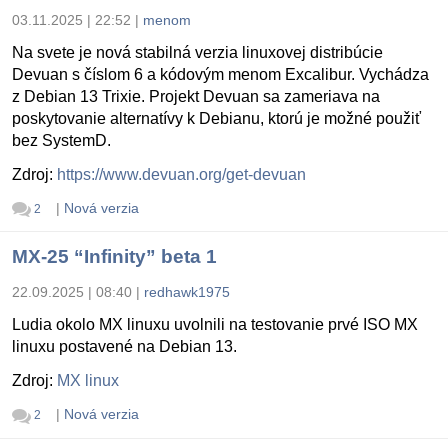
03.11.2025 | 22:52
|
menom
Na svete je nová stabilná verzia linuxovej distribúcie
Devuan s číslom 6 a kódovým menom Excalibur. Vychádza
z Debian 13 Trixie. Projekt Devuan sa zameriava na
poskytovanie alternatívy k Debianu, ktorú je možné použiť
bez SystemD.
Zdroj:
https://www.devuan.org/get-devuan
|
Nová verzia
2
MX-25 “Infinity” beta 1
22.09.2025 | 08:40
|
redhawk1975
Ludia okolo MX linuxu uvolnili na testovanie prvé ISO MX
linuxu postavené na Debian 13.
Zdroj:
MX linux
|
Nová verzia
2