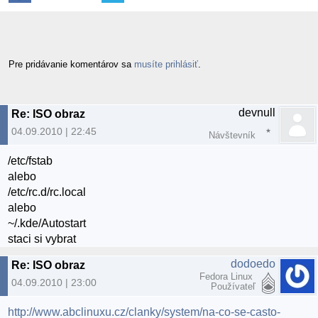
Pre pridávanie komentárov sa
musíte prihlásiť
.
devnull
Re: ISO obraz
04.09.2010 | 22:45
Návštevník
/etc/fstab
alebo
/etc/rc.d/rc.local
alebo
~/.kde/Autostart
staci si vybrat
dodoedo
Re: ISO obraz
Fedora Linux
04.09.2010 | 23:00
Používateľ
http://www.abclinuxu.cz/clanky/system/na-co-se-casto-