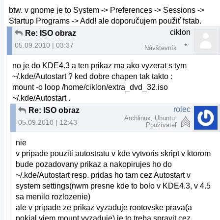
btw. v gnome je to System -> Preferences -> Sessions ->
Startup Programs -> Add! ale doporučujem použiť fstab.
ciklon
Re: ISO obraz
05.09.2010 | 03:37
Návštevník
no je do KDE4.3 a ten prikaz ma ako vyzerat s tym
~/.kde/Autostart ? ked dobre chapen tak takto :
mount -o loop /home/ciklon/extra_dvd_32.iso
~/.kde/Autostart .
rolec
Re: ISO obraz
Archlinux, Ubuntu
05.09.2010 | 12:43
Používateľ
nie
v pripade pouziti autostratu v kde vytvoris skript v ktorom
bude pozadovany prikaz a nakopirujes ho do
~/.kde/Autostart resp. pridas ho tam cez Autostart v
system settings(nwm presne kde to bolo v KDE4.3, v 4.5
sa menilo rozlozenie)
ale v pripade ze prikaz vyzaduje rootovske prava(a
pokial viem mount vyzaduje) je to treba spravit cez