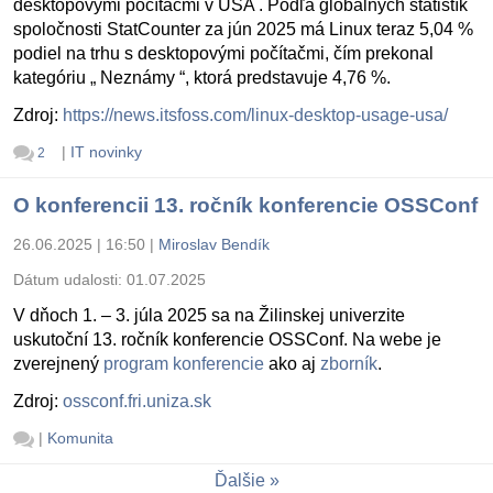
desktopovými počítačmi v USA . Podľa globálnych štatistík
spoločnosti StatCounter za jún 2025 má Linux teraz 5,04 %
podiel na trhu s desktopovými počítačmi, čím prekonal
kategóriu „ Neznámy “, ktorá predstavuje 4,76 %.
Zdroj:
https://news.itsfoss.com/linux-desktop-usage-usa/
|
IT novinky
2
O konferencii 13. ročník konferencie OSSConf
26.06.2025 | 16:50
|
Miroslav Bendík
Dátum udalosti:
01.07.2025
V dňoch 1. – 3. júla 2025 sa na Žilinskej univerzite
uskutoční 13. ročník konferencie OSSConf. Na webe je
zverejnený
program konferencie
ako aj
zborník
.
Zdroj:
ossconf.fri.uniza.sk
|
Komunita
Ďalšie