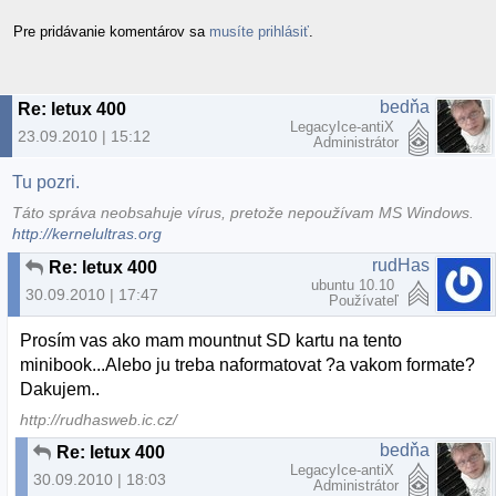
Pre pridávanie komentárov sa
musíte prihlásiť
.
bedňa
Re: letux 400
LegacyIce-antiX
23.09.2010 | 15:12
Administrátor
Tu pozri.
Táto správa neobsahuje vírus, pretože nepoužívam MS Windows.
http://kernelultras.org
rudHas
Re: letux 400
ubuntu 10.10
30.09.2010 | 17:47
Používateľ
Prosím vas ako mam mountnut SD kartu na tento
minibook...Alebo ju treba naformatovat ?a vakom formate?
Dakujem..
http://rudhasweb.ic.cz/
bedňa
Re: letux 400
LegacyIce-antiX
30.09.2010 | 18:03
Administrátor