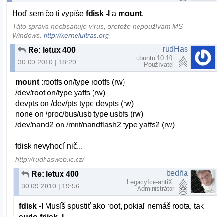
Hoď sem čo ti vypíše
fdisk -l
a
mount
.
Táto správa neobsahuje vírus, pretože nepoužívam MS
Windows.
http://kernelultras.org
rudHas
Re: letux 400
ubuntu 10.10
30.09.2010 | 18:29
Používateľ
mount
:rootfs on/type rootfs (rw)
/dev/root on/type yaffs (rw)
devpts on /dev/pts type devpts (rw)
none on /proc/bus/usb type usbfs (rw)
/dev/nand2 on /mnt/nandflash2 type yaffs2 (rw)
fdisk nevyhodí nič...
http://rudhasweb.ic.cz/
bedňa
Re: letux 400
LegacyIce-antiX
30.09.2010 | 19:56
Administrátor
fdisk -l
Musíš spustiť ako root, pokiaľ nemáš roota, tak
sudo fdisk -l