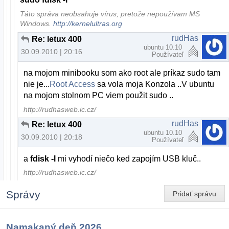
Táto správa neobsahuje vírus, pretože nepoužívam MS
Windows.
http://kernelultras.org
rudHas
Re: letux 400
ubuntu 10.10
30.09.2010 | 20:16
Používateľ
na mojom minibooku som ako root ale príkaz sudo tam
nie je...
Root Access
sa vola moja Konzola ..V ubuntu
na mojom stolnom PC viem použit sudo ..
http://rudhasweb.ic.cz/
rudHas
Re: letux 400
ubuntu 10.10
30.09.2010 | 20:18
Používateľ
a
fdisk -l
mi vyhodí niečo ked zapojím USB kluč..
http://rudhasweb.ic.cz/
Správy
Pridať správu
Namakaný deň 2026