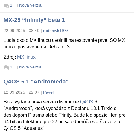
|
Nová verzia
2
MX-25 “Infinity” beta 1
22.09.2025 | 08:40
|
redhawk1975
Ludia okolo MX linuxu uvolnili na testovanie prvé ISO MX
linuxu postavené na Debian 13.
Zdroj:
MX linux
|
Nová verzia
2
Q4OS 6.1 "Andromeda"
12.09.2025 | 22:07
|
Pavel
Bola vydaná nová verzia distribúcie
Q4OS
6.1
"Andromeda", ktorá vychádza z Debianu 13.1 Trixie s
desktopom Plasma alebo Trinity. Bude k dispozícii len pre
64 bit architektúru, pre 32 bit sa odporúča staršia verzia
Q4OS 5 "Aquarius".