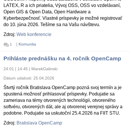
LATEX, R a ich priatelia, Vývoj OSS, OSS vo vzdelávaní,
Open GIS & Open Data, Open Hardware a
Kyberbezpečnosť. Vlastné príspevky je možné registrovať
do 10. júna 2026. Tešíme sa na Vašu návštevu.
Zdroj:
Web konferencie
|
Komunita
1
Prihláste prednášku na 4. ročník OpenCamp
24.01 | 14:45
|
MarekGalinski
Dátum udalosti:
25.04.2026
Štvrtý ročník Bratislava OpenCamp pozná svoj termín a je
spustená možnosť prihlasovať príspevky. Podujatie sa
zameriava na témy otvorených technológii, otvoreného
softvéru, otvorených dát, ale aj otvorenej verejnej správy a
podobne. Podujatie sa uskutoční 25.4.2026 na FIIT STU.
Zdroj:
Bratislava OpenCamp