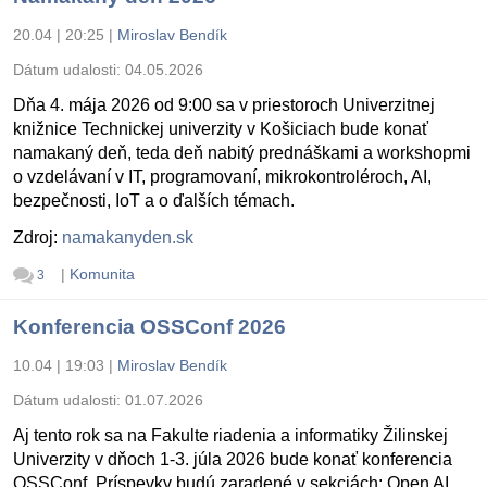
20.04 | 20:25
|
Miroslav Bendík
Dátum udalosti:
04.05.2026
Dňa 4. mája 2026 od 9:00 sa v priestoroch Univerzitnej
knižnice Technickej univerzity v Košiciach bude konať
namakaný deň, teda deň nabitý prednáškami a workshopmi
o vzdelávaní v IT, programovaní, mikrokontroléroch, AI,
bezpečnosti, IoT a o ďalších témach.
Zdroj:
namakanyden.sk
|
Komunita
3
Konferencia OSSConf 2026
10.04 | 19:03
|
Miroslav Bendík
Dátum udalosti:
01.07.2026
Aj tento rok sa na Fakulte riadenia a informatiky Žilinskej
Univerzity v dňoch 1-3. júla 2026 bude konať konferencia
OSSConf. Príspevky budú zaradené v sekciách: Open AI,