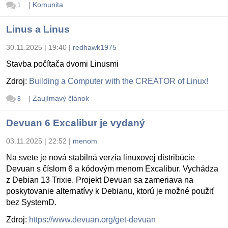
|
Komunita
1
Linus a Linus
30.11.2025 | 19:40
|
redhawk1975
Stavba počítača dvomi Linusmi
Zdroj:
Building a Computer with the CREATOR of Linux!
|
Zaujímavý článok
8
Devuan 6 Excalibur je vydaný
03.11.2025 | 22:52
|
menom
Na svete je nová stabilná verzia linuxovej distribúcie
Devuan s číslom 6 a kódovým menom Excalibur. Vychádza
z Debian 13 Trixie. Projekt Devuan sa zameriava na
poskytovanie alternatívy k Debianu, ktorú je možné použiť
bez SystemD.
Zdroj:
https://www.devuan.org/get-devuan