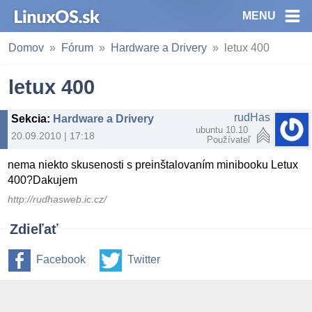
MENU
Domov
Fórum
Hardware a Drivery
letux 400
letux 400
rudHas
Sekcia
:
Hardware a Drivery
ubuntu 10.10
20.09.2010 | 17:18
Používateľ
nema niekto skusenosti s preinštalovaním minibooku Letux
400?Dakujem
http://rudhasweb.ic.cz/
Zdieľať
Facebook
Twitter