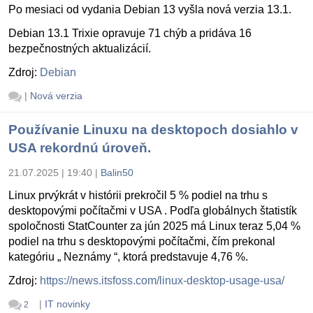
Po mesiaci od vydania Debian 13 vyšla nová verzia 13.1.
Debian 13.1 Trixie opravuje 71 chýb a pridáva 16
bezpečnostných aktualizácií.
Zdroj:
Debian
|
Nová verzia
Používanie Linuxu na desktopoch dosiahlo v
USA rekordnú úroveň.
21.07.2025 | 19:40
|
Balin50
Linux prvýkrát v histórii prekročil 5 % podiel na trhu s
desktopovými počítačmi v USA . Podľa globálnych štatistík
spoločnosti StatCounter za jún 2025 má Linux teraz 5,04 %
podiel na trhu s desktopovými počítačmi, čím prekonal
kategóriu „ Neznámy “, ktorá predstavuje 4,76 %.
Zdroj:
https://news.itsfoss.com/linux-desktop-usage-usa/
|
IT novinky
2