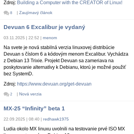
Zdroj:
Building a Computer with the CREATOR of Linux!
|
Zaujímavý článok
8
Devuan 6 Excalibur je vydaný
03.11.2025 | 22:52
|
menom
Na svete je nová stabilná verzia linuxovej distribúcie
Devuan s číslom 6 a kódovým menom Excalibur. Vychádza
z Debian 13 Trixie. Projekt Devuan sa zameriava na
poskytovanie alternatívy k Debianu, ktorú je možné použiť
bez SystemD.
Zdroj:
https://www.devuan.org/get-devuan
|
Nová verzia
2
MX-25 “Infinity” beta 1
22.09.2025 | 08:40
|
redhawk1975
Ludia okolo MX linuxu uvolnili na testovanie prvé ISO MX