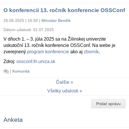
O konferencii 13. ročník konferencie OSSConf
26.06.2025 | 16:50
|
Miroslav Bendík
Dátum udalosti:
01.07.2025
V dňoch 1. – 3. júla 2025 sa na Žilinskej univerzite
uskutoční 13. ročník konferencie OSSConf. Na webe je
zverejnený
program konferencie
ako aj
zborník
.
Zdroj:
ossconf.fri.uniza.sk
|
Komunita
Ďalšie
Všetky udalosti
Pridať správu
Anketa