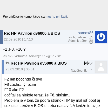
Pre pridávanie komentárov sa
musíte prihlásiť
.
samox86
Re: HP Pavilion dv6000 a BIOS
arch, debian
22.09.2010 | 17:13
Administrátor
F2 ,F8, F10 ?
lnx.sk - virtualne servery; Lnx@Lnx.sk
jajaja
Re: HP Pavilion dv6000 a BIOS
23.09.2010 | 05:01
Návštevník
F2 len boot hdd či dvd
F8 záchraný režim
F10 ako F2
dočítal sa niekde teraz, že F6, skúsim..
Problém je v tom, že podľa stránok HP by mal ísť boot aj
cez usb. Lenže v BIOS-e treba nastaviť. A kedže teraz je