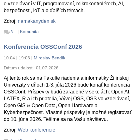
o vzdelávaní v IT, programovaní, mikrokontroléroch, AI,
bezpečnosti, IoT a o ďalších témach.
Zdroj:
namakanyden.sk
|
Komunita
3
Konferencia OSSConf 2026
10.04 | 19:03
|
Miroslav Bendík
Dátum udalosti:
01.07.2026
Aj tento rok sa na Fakulte riadenia a informatiky Žilinskej
Univerzity v dňoch 1-3. júla 2026 bude konať konferencia
OSSConf. Príspevky budú zaradené v sekciách: Open AI,
LATEX, R a ich priatelia, Vývoj OSS, OSS vo vzdelávaní,
Open GIS & Open Data, Open Hardware a
Kyberbezpečnosť. Vlastné príspevky je možné registrovať
do 10. júna 2026. Tešíme sa na Vašu návštevu.
Zdroj:
Web konferencie