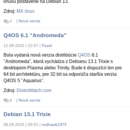
linuxu postavené na Debian 13.
Zdroj:
MX linux
|
Nová verzia
2
Q4OS 6.1 "Andromeda"
12.09.2025 | 22:07
|
Pavel
Bola vydaná nová verzia distribúcie
Q4OS
6.1
"Andromeda", ktorá vychádza z Debianu 13.1 Trixie s
desktopom Plasma alebo Trinity. Bude k dispozícii len pre
64 bit architektúru, pre 32 bit sa odporúča staršia verzia
Q4OS 5 "Aquarius".
Zdroj:
DistroWatch.com
|
Nová verzia
6
Debian 13.1 Trixie
08.09.2025 | 09:01
|
redhawk1975