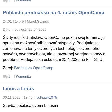
|
Komunita
1
Prihláste prednášku na 4. ročník OpenCamp
24.01 | 14:45
|
MarekGalinski
Dátum udalosti:
25.04.2026
Štvrtý ročník Bratislava OpenCamp pozná svoj termín a je
spustená možnosť prihlasovať príspevky. Podujatie sa
zameriava na témy otvorených technológii, otvoreného
softvéru, otvorených dát, ale aj otvorenej verejnej správy a
podobne. Podujatie sa uskutoční 25.4.2026 na FIIT STU.
Zdroj:
Bratislava OpenCamp
|
Komunita
1
Linus a Linus
30.11.2025 | 19:40
|
redhawk1975
Stavba počítača dvomi Linusmi