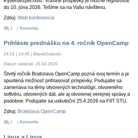
Kyberbezpečnosť. Vlastné príspevky je možné registrovať
do 10. júna 2026. Tešíme sa na Vašu návštevu.
Zdroj:
Web konferencie
|
Komunita
1
Prihláste prednášku na 4. ročník OpenCamp
24.01 | 14:45
|
MarekGalinski
Dátum udalosti:
25.04.2026
Štvrtý ročník Bratislava OpenCamp pozná svoj termín a je
spustená možnosť prihlasovať príspevky. Podujatie sa
zameriava na témy otvorených technológii, otvoreného
softvéru, otvorených dát, ale aj otvorenej verejnej správy a
podobne. Podujatie sa uskutoční 25.4.2026 na FIIT STU.
Zdroj:
Bratislava OpenCamp
|
Komunita
1
Linus a Linus