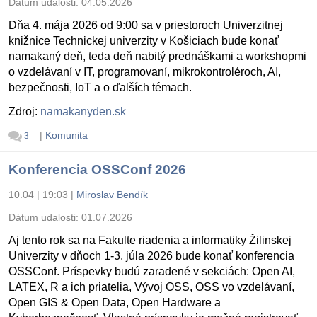
Dátum udalosti:
04.05.2026
Dňa 4. mája 2026 od 9:00 sa v priestoroch Univerzitnej
knižnice Technickej univerzity v Košiciach bude konať
namakaný deň, teda deň nabitý prednáškami a workshopmi
o vzdelávaní v IT, programovaní, mikrokontroléroch, AI,
bezpečnosti, IoT a o ďalších témach.
Zdroj:
namakanyden.sk
|
Komunita
3
Konferencia OSSConf 2026
10.04 | 19:03
|
Miroslav Bendík
Dátum udalosti:
01.07.2026
Aj tento rok sa na Fakulte riadenia a informatiky Žilinskej
Univerzity v dňoch 1-3. júla 2026 bude konať konferencia
OSSConf. Príspevky budú zaradené v sekciách: Open AI,
LATEX, R a ich priatelia, Vývoj OSS, OSS vo vzdelávaní,
Open GIS & Open Data, Open Hardware a