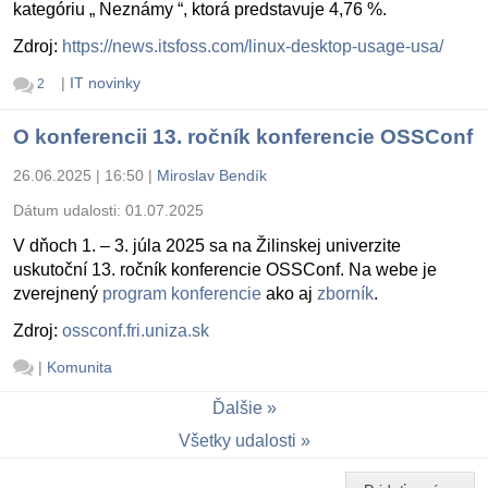
kategóriu „ Neznámy “, ktorá predstavuje 4,76 %.
Zdroj:
https://news.itsfoss.com/linux-desktop-usage-usa/
|
IT novinky
2
O konferencii 13. ročník konferencie OSSConf
26.06.2025 | 16:50
|
Miroslav Bendík
Dátum udalosti:
01.07.2025
V dňoch 1. – 3. júla 2025 sa na Žilinskej univerzite
uskutoční 13. ročník konferencie OSSConf. Na webe je
zverejnený
program konferencie
ako aj
zborník
.
Zdroj:
ossconf.fri.uniza.sk
|
Komunita
Ďalšie
Všetky udalosti