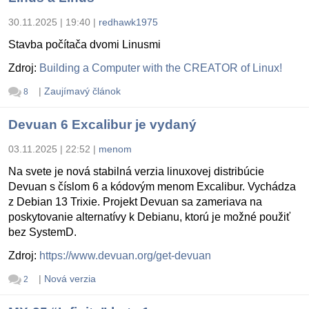
30.11.2025 | 19:40
|
redhawk1975
Stavba počítača dvomi Linusmi
Zdroj:
Building a Computer with the CREATOR of Linux!
|
Zaujímavý článok
8
Devuan 6 Excalibur je vydaný
03.11.2025 | 22:52
|
menom
Na svete je nová stabilná verzia linuxovej distribúcie
Devuan s číslom 6 a kódovým menom Excalibur. Vychádza
z Debian 13 Trixie. Projekt Devuan sa zameriava na
poskytovanie alternatívy k Debianu, ktorú je možné použiť
bez SystemD.
Zdroj:
https://www.devuan.org/get-devuan
|
Nová verzia
2