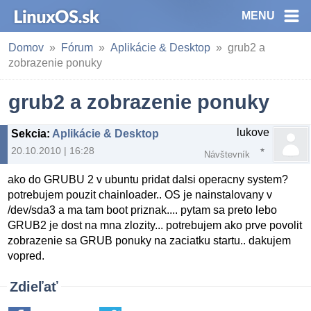
MENU
Domov
Fórum
Aplikácie & Desktop
grub2 a
zobrazenie ponuky
grub2 a zobrazenie ponuky
lukove
Sekcia
:
Aplikácie & Desktop
20.10.2010 | 16:28
Návštevník
ako do GRUBU 2 v ubuntu pridat dalsi operacny system?
potrebujem pouzit chainloader.. OS je nainstalovany v
/dev/sda3 a ma tam boot priznak.... pytam sa preto lebo
GRUB2 je dost na mna zlozity... potrebujem ako prve povolit
zobrazenie sa GRUB ponuky na zaciatku startu.. dakujem
vopred.
Zdieľať