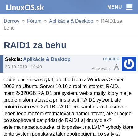
MENU
Domov
Fórum
Aplikácie & Desktop
RAID1 za
behu
RAID1 za behu
munina
Sekcia
:
Aplikácie & Desktop
26.10.2010 | 10:40
Používateľ
caute, chcem sa spytat, prechadzam z Windows Server
2003 na Ubuntu Server 10.10 a robi mi starosti RAID.
mam 2x320GB RAID1 pre system, web a maily, ktory nie je
problem sformatovat a pri instalacii RAID1 vytvorit, ale
potom mam este 2x1TB RAID1 pre sambu ako fileserver.
jeden teda mozem sformatovat a namountovat, ale ci pojde
po skopirovani dat pridat do RAID1 aj druhy disk?
este ma napada otazka, ci to postavit na LVM? vyhody ktore
tento system ponuka az tak nepotrebujem.. co sa tyka