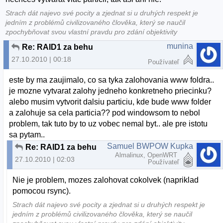
Strach dát najevo své pocity a zjednat si u druhých respekt je
jedním z problémů civilizovaného člověka, který se naučil
zpochybňovat svou vlastní pravdu pro zdání objektivity
munina
Re: RAID1 za behu
27.10.2010 | 00:18
Používateľ
este by ma zaujimalo, co sa tyka zalohovania www foldra..
je mozne vytvarat zalohy jedneho konkretneho priecinku?
alebo musim vytvorit dalsiu particiu, kde bude www folder
a zalohuje sa cela particia?? pod windowsom to nebol
problem, tak tuto by to uz vobec nemal byt.. ale pre istotu
sa pytam..
Samuel BWPOW Kupka
Re: RAID1 za behu
Almalinux, OpenWRT
27.10.2010 | 02:03
Používateľ
Nie je problem, mozes zalohovat cokolvek (napriklad
pomocou rsync).
Strach dát najevo své pocity a zjednat si u druhých respekt je
jedním z problémů civilizovaného člověka, který se naučil