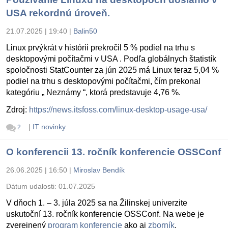
USA rekordnú úroveň.
21.07.2025 | 19:40
|
Balin50
Linux prvýkrát v histórii prekročil 5 % podiel na trhu s
desktopovými počítačmi v USA . Podľa globálnych štatistík
spoločnosti StatCounter za jún 2025 má Linux teraz 5,04 %
podiel na trhu s desktopovými počítačmi, čím prekonal
kategóriu „ Neznámy “, ktorá predstavuje 4,76 %.
Zdroj:
https://news.itsfoss.com/linux-desktop-usage-usa/
|
IT novinky
2
O konferencii 13. ročník konferencie OSSConf
26.06.2025 | 16:50
|
Miroslav Bendík
Dátum udalosti:
01.07.2025
V dňoch 1. – 3. júla 2025 sa na Žilinskej univerzite
uskutoční 13. ročník konferencie OSSConf. Na webe je
zverejnený
program konferencie
ako aj
zborník
.