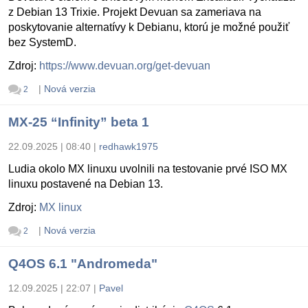
z Debian 13 Trixie. Projekt Devuan sa zameriava na
poskytovanie alternatívy k Debianu, ktorú je možné použiť
bez SystemD.
Zdroj:
https://www.devuan.org/get-devuan
|
Nová verzia
2
MX-25 “Infinity” beta 1
22.09.2025 | 08:40
|
redhawk1975
Ludia okolo MX linuxu uvolnili na testovanie prvé ISO MX
linuxu postavené na Debian 13.
Zdroj:
MX linux
|
Nová verzia
2
Q4OS 6.1 "Andromeda"
12.09.2025 | 22:07
|
Pavel