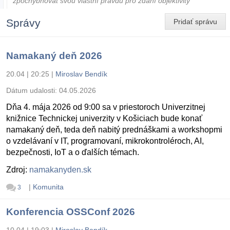
zpochybňovat svou vlastní pravdu pro zdání objektivity
Správy
Pridať správu
Namakaný deň 2026
20.04 | 20:25
|
Miroslav Bendík
Dátum udalosti:
04.05.2026
Dňa 4. mája 2026 od 9:00 sa v priestoroch Univerzitnej
knižnice Technickej univerzity v Košiciach bude konať
namakaný deň, teda deň nabitý prednáškami a workshopmi
o vzdelávaní v IT, programovaní, mikrokontroléroch, AI,
bezpečnosti, IoT a o ďalších témach.
Zdroj:
namakanyden.sk
|
Komunita
3
Konferencia OSSConf 2026
10.04 | 19:03
|
Miroslav Bendík