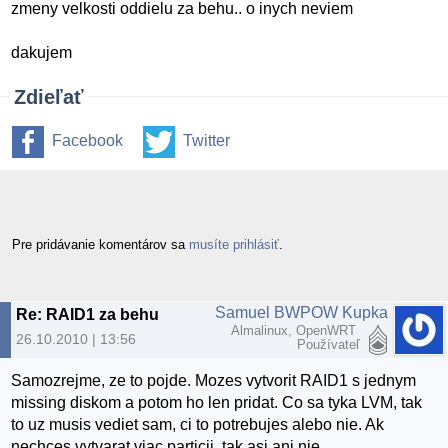
zmeny velkosti oddielu za behu.. o inych neviem
dakujem
Zdieľať
Facebook
Twitter
Pre pridávanie komentárov sa
musíte prihlásiť
.
Samuel BWPOW Kupka
Re: RAID1 za behu
Almalinux, OpenWRT
26.10.2010 | 13:56
Používateľ
Samozrejme, ze to pojde. Mozes vytvorit RAID1 s jednym
missing diskom a potom ho len pridat. Co sa tyka LVM, tak
to uz musis vediet sam, ci to potrebujes alebo nie. Ak
nechces vytvarat viac particii, tak asi ani nie.