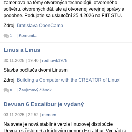
zameriava na témy otvorených technológii, otvoreného
softvéru, otvorených dát, ale aj otvorenej verejnej správy a
podobne. Podujatie sa uskutoční 25.4.2026 na FIIT STU.
Zdroj:
Bratislava OpenCamp
|
Komunita
1
Linus a Linus
30.11.2025 | 19:40
|
redhawk1975
Stavba počítača dvomi Linusmi
Zdroj:
Building a Computer with the CREATOR of Linux!
|
Zaujímavý článok
8
Devuan 6 Excalibur je vydaný
03.11.2025 | 22:52
|
menom
Na svete je nová stabilná verzia linuxovej distribúcie
Devuan s číslom 6 a kódovým menom Excalibur. Vychádza