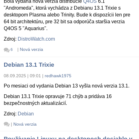
Bola vydaná nová verzia distribúcie
Q4OS
6.1
"Andromeda", ktorá vychádza z Debianu 13.1 Trixie s
desktopom Plasma alebo Trinity. Bude k dispozícii len pre
64 bit architektúru, pre 32 bit sa odporúča staršia verzia
Q4OS 5 "Aquarius".
Zdroj:
DistroWatch.com
|
Nová verzia
6
Debian 13.1 Trixie
08.09.2025 | 09:01
|
redhawk1975
Po mesiaci od vydania Debian 13 vyšla nová verzia 13.1.
Debian 13.1 Trixie opravuje 71 chýb a pridáva 16
bezpečnostných aktualizácií.
Zdroj:
Debian
|
Nová verzia
Používanie Linuxu na desktopoch dosiahlo v