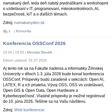
namakaný deň, teda deň nabitý prednáškami a workshopmi
o vzdelávaní v IT, programovaní, mikrokontroléroch, AI,
bezpečnosti, IoT a o ďalších témach.
Zdroj:
namakanyden.sk
|
Komunita
3
Konferencia OSSConf 2026
10.04 | 19:03
|
Miroslav Bendík
Dátum udalosti:
01.07.2026
Aj tento rok sa na Fakulte riadenia a informatiky Žilinskej
Univerzity v dňoch 1-3. júla 2026 bude konať konferencia
OSSConf. Príspevky budú zaradené v sekciách: Open AI,
LATEX, R a ich priatelia, Vývoj OSS, OSS vo vzdelávaní,
Open GIS & Open Data, Open Hardware a
Kyberbezpečnosť. Vlastné príspevky je možné registrovať
do 10. júna 2026. Tešíme sa na Vašu návštevu.
Zdroj:
Web konferencie