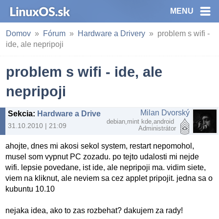
MENU
Domov
Fórum
Hardware a Drivery
problem s wifi -
ide, ale nepripoji
problem s wifi - ide, ale
nepripoji
Milan Dvorský
Sekcia
:
Hardware a Drivery
debian,mint kde,android
31.10.2010 | 21:09
Administrátor
ahojte, dnes mi akosi sekol system, restart nepomohol,
musel som vypnut PC zozadu. po tejto udalosti mi nejde
wifi. lepsie povedane, ist ide, ale nepripoji ma. vidim siete,
viem na kliknut, ale neviem sa cez applet pripojit. jedna sa o
kubuntu 10.10
nejaka idea, ako to zas rozbehat? dakujem za rady!