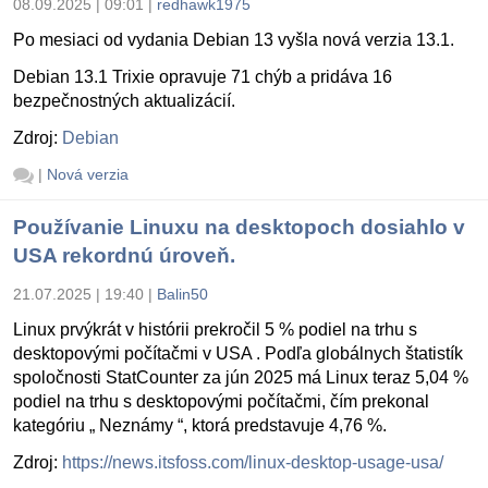
08.09.2025 | 09:01
|
redhawk1975
Po mesiaci od vydania Debian 13 vyšla nová verzia 13.1.
Debian 13.1 Trixie opravuje 71 chýb a pridáva 16
bezpečnostných aktualizácií.
Zdroj:
Debian
|
Nová verzia
Používanie Linuxu na desktopoch dosiahlo v
USA rekordnú úroveň.
21.07.2025 | 19:40
|
Balin50
Linux prvýkrát v histórii prekročil 5 % podiel na trhu s
desktopovými počítačmi v USA . Podľa globálnych štatistík
spoločnosti StatCounter za jún 2025 má Linux teraz 5,04 %
podiel na trhu s desktopovými počítačmi, čím prekonal
kategóriu „ Neznámy “, ktorá predstavuje 4,76 %.
Zdroj:
https://news.itsfoss.com/linux-desktop-usage-usa/