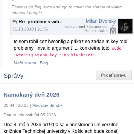
There is no flag large enough to cover the shame of killing
innocent people
Milan Dvorský
Re: problem s wifi - ide, ale nepripoji
debian,mint kde,android
31.10.2010 | 21:56
Administrátor
to som robil cez iwconfig a prikaz so zadanim key robi
problemy "invalid argument" ... konkretne toto:
sudo
iwconfig wlan0 key s:mojklucksieti
Moja strana
|
Blog
Správy
Pridať správu
Namakaný deň 2026
20.04 | 20:25
|
Miroslav Bendík
Dátum udalosti:
04.05.2026
Dňa 4. mája 2026 od 9:00 sa v priestoroch Univerzitnej
knižnice Technickej univerzity v Košiciach bude konať