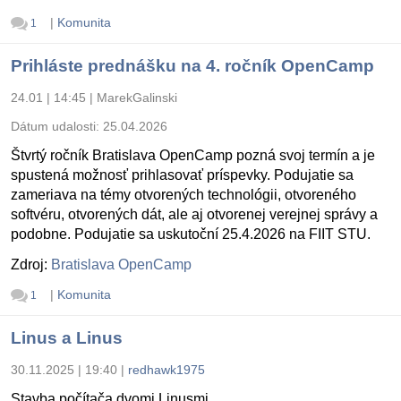
|
Komunita
1
Prihláste prednášku na 4. ročník OpenCamp
24.01 | 14:45
|
MarekGalinski
Dátum udalosti:
25.04.2026
Štvrtý ročník Bratislava OpenCamp pozná svoj termín a je
spustená možnosť prihlasovať príspevky. Podujatie sa
zameriava na témy otvorených technológii, otvoreného
softvéru, otvorených dát, ale aj otvorenej verejnej správy a
podobne. Podujatie sa uskutoční 25.4.2026 na FIIT STU.
Zdroj:
Bratislava OpenCamp
|
Komunita
1
Linus a Linus
30.11.2025 | 19:40
|
redhawk1975
Stavba počítača dvomi Linusmi