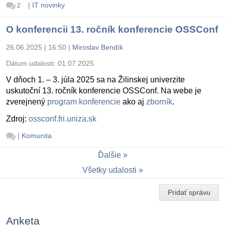
|
IT novinky
2
O konferencii 13. ročník konferencie OSSConf
26.06.2025 | 16:50
|
Miroslav Bendík
Dátum udalosti:
01.07.2025
V dňoch 1. – 3. júla 2025 sa na Žilinskej univerzite
uskutoční 13. ročník konferencie OSSConf. Na webe je
zverejnený
program konferencie
ako aj
zborník
.
Zdroj:
ossconf.fri.uniza.sk
|
Komunita
Ďalšie
Všetky udalosti
Pridať správu
Anketa