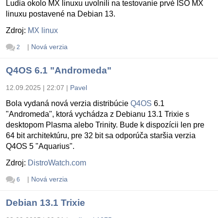
Ludia okolo MX linuxu uvolnili na testovanie prvé ISO MX
linuxu postavené na Debian 13.
Zdroj:
MX linux
|
Nová verzia
2
Q4OS 6.1 "Andromeda"
12.09.2025 | 22:07
|
Pavel
Bola vydaná nová verzia distribúcie
Q4OS
6.1
"Andromeda", ktorá vychádza z Debianu 13.1 Trixie s
desktopom Plasma alebo Trinity. Bude k dispozícii len pre
64 bit architektúru, pre 32 bit sa odporúča staršia verzia
Q4OS 5 "Aquarius".
Zdroj:
DistroWatch.com
|
Nová verzia
6
Debian 13.1 Trixie