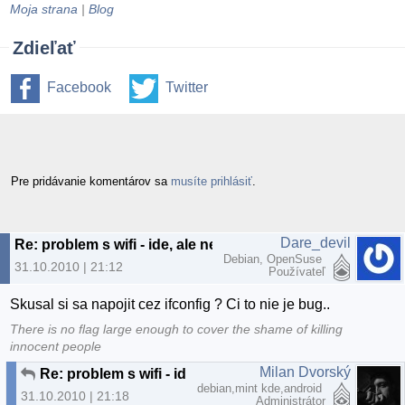
Moja strana
|
Blog
Zdieľať
Facebook
Twitter
Pre pridávanie komentárov sa
musíte prihlásiť
.
Dare_devil
Re: problem s wifi - ide, ale nepripoji
Debian, OpenSuse
31.10.2010 | 21:12
Používateľ
Skusal si sa napojit cez ifconfig ? Ci to nie je bug..
There is no flag large enough to cover the shame of killing
innocent people
Milan Dvorský
Re: problem s wifi - ide, ale nepripoji
debian,mint kde,android
31.10.2010 | 21:18
Administrátor