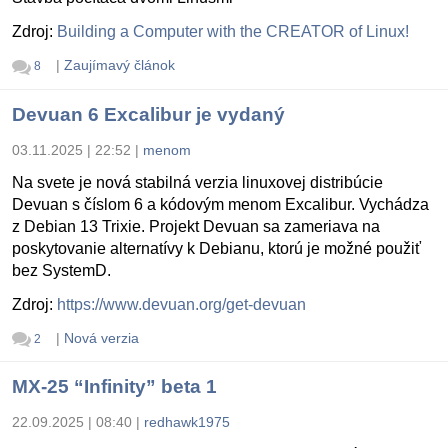
Zdroj:
Building a Computer with the CREATOR of Linux!
|
Zaujímavý článok
8
Devuan 6 Excalibur je vydaný
03.11.2025 | 22:52
|
menom
Na svete je nová stabilná verzia linuxovej distribúcie
Devuan s číslom 6 a kódovým menom Excalibur. Vychádza
z Debian 13 Trixie. Projekt Devuan sa zameriava na
poskytovanie alternatívy k Debianu, ktorú je možné použiť
bez SystemD.
Zdroj:
https://www.devuan.org/get-devuan
|
Nová verzia
2
MX-25 “Infinity” beta 1
22.09.2025 | 08:40
|
redhawk1975