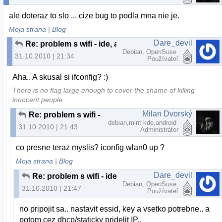
ale doteraz to slo ... cize bug to podla mna nie je.
Moja strana
|
Blog
Dare_devil
Re: problem s wifi - ide, ale nepripoji
Debian, OpenSuse
31.10.2010 | 21:34
Používateľ
Aha.. A skusal si ifconfig? :)
There is no flag large enough to cover the shame of killing
innocent people
Milan Dvorský
Re: problem s wifi - ide, ale nepripoji
debian,mint kde,android
31.10.2010 | 21:43
Administrátor
co presne teraz myslis? iconfig wlan0 up ?
Moja strana
|
Blog
Dare_devil
Re: problem s wifi - ide, ale nepripoji
Debian, OpenSuse
31.10.2010 | 21:47
Používateľ
no pripojit sa.. nastavit essid, key a vsetko potrebne.. a
potom cez dhcp/staticky pridelit IP..