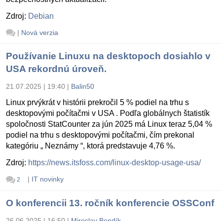
Zdroj:
Debian
|
Nová verzia
Používanie Linuxu na desktopoch dosiahlo v
USA rekordnú úroveň.
21.07.2025 | 19:40
|
Balin50
Linux prvýkrát v histórii prekročil 5 % podiel na trhu s
desktopovými počítačmi v USA . Podľa globálnych štatistík
spoločnosti StatCounter za jún 2025 má Linux teraz 5,04 %
podiel na trhu s desktopovými počítačmi, čím prekonal
kategóriu „ Neznámy “, ktorá predstavuje 4,76 %.
Zdroj:
https://news.itsfoss.com/linux-desktop-usage-usa/
|
IT novinky
2
O konferencii 13. ročník konferencie OSSConf
26.06.2025 | 16:50
|
Miroslav Bendík