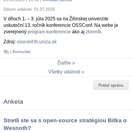
Dátum udalosti:
01.07.2025
V dňoch 1. – 3. júla 2025 sa na Žilinskej univerzite
uskutoční 13. ročník konferencie OSSConf. Na webe je
zverejnený
program konferencie
ako aj
zborník
.
Zdroj:
ossconf.fri.uniza.sk
|
Komunita
Ďalšie
Všetky udalosti
Pridať správu
Anketa
Stretli ste sa s open-source stratégiou Bitka o
Wesnoth?