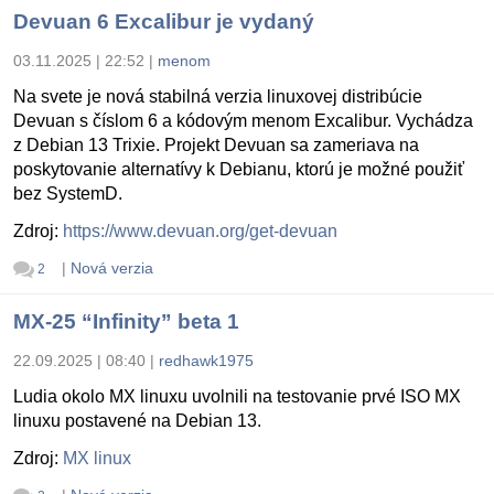
Devuan 6 Excalibur je vydaný
03.11.2025 | 22:52
|
menom
Na svete je nová stabilná verzia linuxovej distribúcie
Devuan s číslom 6 a kódovým menom Excalibur. Vychádza
z Debian 13 Trixie. Projekt Devuan sa zameriava na
poskytovanie alternatívy k Debianu, ktorú je možné použiť
bez SystemD.
Zdroj:
https://www.devuan.org/get-devuan
|
Nová verzia
2
MX-25 “Infinity” beta 1
22.09.2025 | 08:40
|
redhawk1975
Ludia okolo MX linuxu uvolnili na testovanie prvé ISO MX
linuxu postavené na Debian 13.
Zdroj:
MX linux