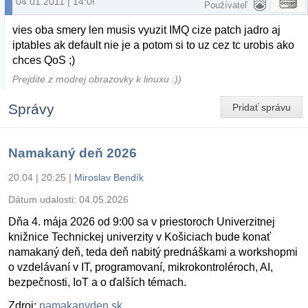
04.01.2011 | 14:06
Používateľ
vies oba smery len musis vyuzit IMQ cize patch jadro aj
iptables ak default nie je a potom si to uz cez tc urobis ako
chces QoS ;)
Prejdite z modrej obrazovky k linuxu :))
Správy
Pridať správu
Namakaný deň 2026
20.04 | 20:25
|
Miroslav Bendík
Dátum udalosti:
04.05.2026
Dňa 4. mája 2026 od 9:00 sa v priestoroch Univerzitnej
knižnice Technickej univerzity v Košiciach bude konať
namakaný deň, teda deň nabitý prednáškami a workshopmi
o vzdelávaní v IT, programovaní, mikrokontroléroch, AI,
bezpečnosti, IoT a o ďalších témach.
Zdroj:
namakanyden.sk