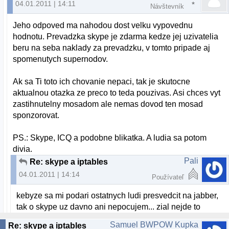
04.01.2011 | 14:11
Návštevník
Jeho odpoved ma nahodou dost velku vypovednu
hodnotu. Prevadzka skype je zdarma kedze jej uzivatelia
beru na seba naklady za prevadzku, v tomto pripade aj
spomenutych supernodov.
Ak sa Ti toto ich chovanie nepaci, tak je skutocne
aktualnou otazka ze preco to teda pouzivas. Asi chces vyt
zastihnutelny mosadom ale nemas dovod ten mosad
sponzorovat.
PS.: Skype, ICQ a podobne blikatka. A ludia sa potom
divia.
Pali
Re: skype a iptables
04.01.2011 | 14:14
Používateľ
kebyze sa mi podari ostatnych ludi presvedcit na jabber,
tak o skype uz davno ani nepocujem... zial nejde to
Samuel BWPOW Kupka
Re: skype a iptables