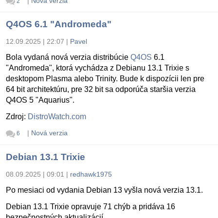
|
Nová verzia
2
Q4OS 6.1 "Andromeda"
12.09.2025 | 22:07
|
Pavel
Bola vydaná nová verzia distribúcie
Q4OS
6.1
"Andromeda", ktorá vychádza z Debianu 13.1 Trixie s
desktopom Plasma alebo Trinity. Bude k dispozícii len pre
64 bit architektúru, pre 32 bit sa odporúča staršia verzia
Q4OS 5 "Aquarius".
Zdroj:
DistroWatch.com
|
Nová verzia
6
Debian 13.1 Trixie
08.09.2025 | 09:01
|
redhawk1975
Po mesiaci od vydania Debian 13 vyšla nová verzia 13.1.
Debian 13.1 Trixie opravuje 71 chýb a pridáva 16
bezpečnostných aktualizácií.