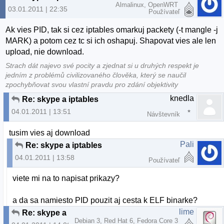
Almalinux, OpenWRT
03.01.2011 | 22:35
Používateľ
Ak vies PID, tak si cez iptables omarkuj packety (-t mangle -j
MARK) a potom cez tc si ich oshapuj. Shapovat vies ale len
upload, nie download.
Strach dát najevo své pocity a zjednat si u druhých respekt je
jedním z problémů civilizovaného člověka, který se naučil
zpochybňovat svou vlastní pravdu pro zdání objektivity
knedla
Re: skype a iptables
04.01.2011 | 13:51
Návštevník
tusim vies aj download
Pali
Re: skype a iptables
04.01.2011 | 13:58
Používateľ
viete mi na to napisat prikazy?
a da sa namiesto PID pouzit aj cesta k ELF binarke?
lime
Re: skype a iptables
Debian 3, Red Hat 6, Fedora Core 3