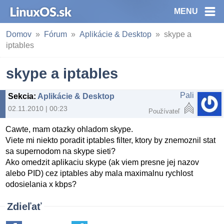
MENU
Domov
Fórum
Aplikácie & Desktop
skype a
iptables
skype a iptables
Pali
Sekcia
:
Aplikácie & Desktop
02.11.2010 | 00:23
Používateľ
Cawte, mam otazky ohladom skype.
Viete mi niekto poradit iptables filter, ktory by znemoznil stat
sa supernodom na skype sieti?
Ako omedzit aplikaciu skype (ak viem presne jej nazov
alebo PID) cez iptables aby mala maximalnu rychlost
odosielania x kbps?
Zdieľať