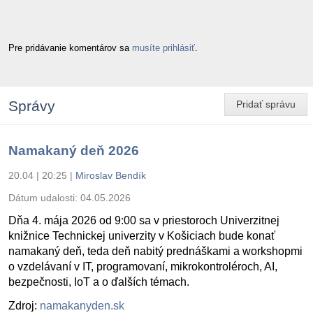
Pre pridávanie komentárov sa
musíte prihlásiť
.
Správy
Pridať správu
Namakaný deň 2026
20.04 | 20:25
|
Miroslav Bendík
Dátum udalosti:
04.05.2026
Dňa 4. mája 2026 od 9:00 sa v priestoroch Univerzitnej
knižnice Technickej univerzity v Košiciach bude konať
namakaný deň, teda deň nabitý prednáškami a workshopmi
o vzdelávaní v IT, programovaní, mikrokontroléroch, AI,
bezpečnosti, IoT a o ďalších témach.
Zdroj:
namakanyden.sk