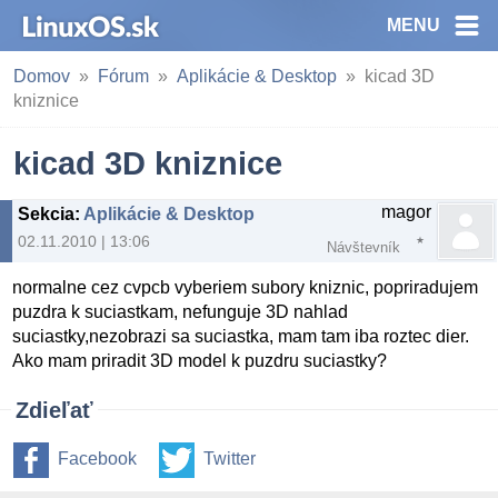
MENU
Domov
Fórum
Aplikácie & Desktop
kicad 3D
kniznice
kicad 3D kniznice
magor
Sekcia
:
Aplikácie & Desktop
02.11.2010 | 13:06
Návštevník
normalne cez cvpcb vyberiem subory kniznic, popriradujem
puzdra k suciastkam, nefunguje 3D nahlad
suciastky,nezobrazi sa suciastka, mam tam iba roztec dier.
Ako mam priradit 3D model k puzdru suciastky?
Zdieľať
Facebook
Twitter