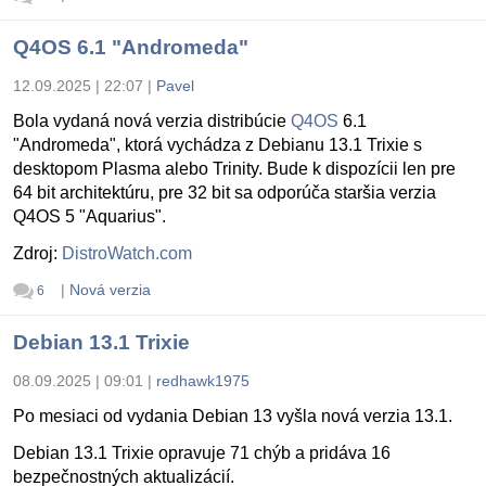
Q4OS 6.1 "Andromeda"
12.09.2025 | 22:07
|
Pavel
Bola vydaná nová verzia distribúcie
Q4OS
6.1
"Andromeda", ktorá vychádza z Debianu 13.1 Trixie s
desktopom Plasma alebo Trinity. Bude k dispozícii len pre
64 bit architektúru, pre 32 bit sa odporúča staršia verzia
Q4OS 5 "Aquarius".
Zdroj:
DistroWatch.com
|
Nová verzia
6
Debian 13.1 Trixie
08.09.2025 | 09:01
|
redhawk1975
Po mesiaci od vydania Debian 13 vyšla nová verzia 13.1.
Debian 13.1 Trixie opravuje 71 chýb a pridáva 16
bezpečnostných aktualizácií.