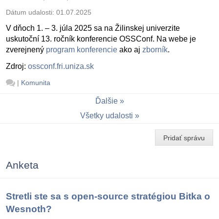
Dátum udalosti:
01.07.2025
V dňoch 1. – 3. júla 2025 sa na Žilinskej univerzite
uskutoční 13. ročník konferencie OSSConf. Na webe je
zverejnený
program konferencie
ako aj
zborník
.
Zdroj:
ossconf.fri.uniza.sk
|
Komunita
Ďalšie
Všetky udalosti
Pridať správu
Anketa
Stretli ste sa s open-source stratégiou Bitka o
Wesnoth?