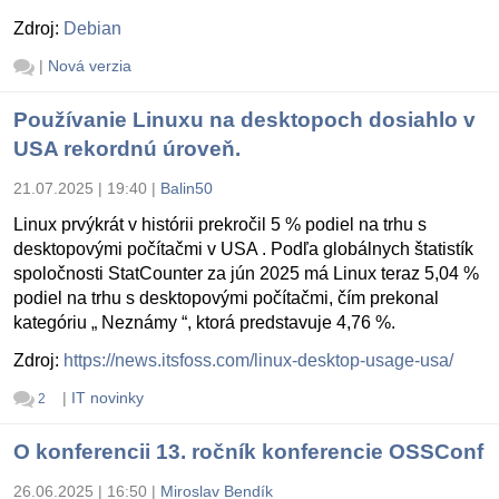
Zdroj:
Debian
|
Nová verzia
Používanie Linuxu na desktopoch dosiahlo v
USA rekordnú úroveň.
21.07.2025 | 19:40
|
Balin50
Linux prvýkrát v histórii prekročil 5 % podiel na trhu s
desktopovými počítačmi v USA . Podľa globálnych štatistík
spoločnosti StatCounter za jún 2025 má Linux teraz 5,04 %
podiel na trhu s desktopovými počítačmi, čím prekonal
kategóriu „ Neznámy “, ktorá predstavuje 4,76 %.
Zdroj:
https://news.itsfoss.com/linux-desktop-usage-usa/
|
IT novinky
2
O konferencii 13. ročník konferencie OSSConf
26.06.2025 | 16:50
|
Miroslav Bendík