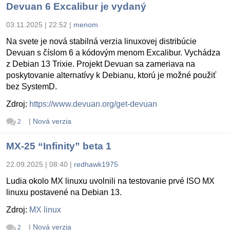
Devuan 6 Excalibur je vydaný
03.11.2025 | 22:52
|
menom
Na svete je nová stabilná verzia linuxovej distribúcie
Devuan s číslom 6 a kódovým menom Excalibur. Vychádza
z Debian 13 Trixie. Projekt Devuan sa zameriava na
poskytovanie alternatívy k Debianu, ktorú je možné použiť
bez SystemD.
Zdroj:
https://www.devuan.org/get-devuan
|
Nová verzia
2
MX-25 “Infinity” beta 1
22.09.2025 | 08:40
|
redhawk1975
Ludia okolo MX linuxu uvolnili na testovanie prvé ISO MX
linuxu postavené na Debian 13.
Zdroj:
MX linux
|
Nová verzia
2