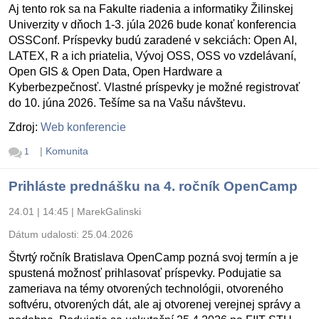
Aj tento rok sa na Fakulte riadenia a informatiky Žilinskej
Univerzity v dňoch 1-3. júla 2026 bude konať konferencia
OSSConf. Príspevky budú zaradené v sekciách: Open AI,
LATEX, R a ich priatelia, Vývoj OSS, OSS vo vzdelávaní,
Open GIS & Open Data, Open Hardware a
Kyberbezpečnosť. Vlastné príspevky je možné registrovať
do 10. júna 2026. Tešíme sa na Vašu návštevu.
Zdroj:
Web konferencie
|
Komunita
1
Prihláste prednášku na 4. ročník OpenCamp
24.01 | 14:45
|
MarekGalinski
Dátum udalosti:
25.04.2026
Štvrtý ročník Bratislava OpenCamp pozná svoj termín a je
spustená možnosť prihlasovať príspevky. Podujatie sa
zameriava na témy otvorených technológii, otvoreného
softvéru, otvorených dát, ale aj otvorenej verejnej správy a