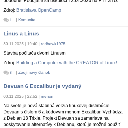
podobne. Podujatie sa uskutoční 25.4.2026 na FIIT STU.
Zdroj:
Bratislava OpenCamp
|
Komunita
1
Linus a Linus
30.11.2025 | 19:40
|
redhawk1975
Stavba počítača dvomi Linusmi
Zdroj:
Building a Computer with the CREATOR of Linux!
|
Zaujímavý článok
8
Devuan 6 Excalibur je vydaný
03.11.2025 | 22:52
|
menom
Na svete je nová stabilná verzia linuxovej distribúcie
Devuan s číslom 6 a kódovým menom Excalibur. Vychádza
z Debian 13 Trixie. Projekt Devuan sa zameriava na
poskytovanie alternatívy k Debianu, ktorú je možné použiť