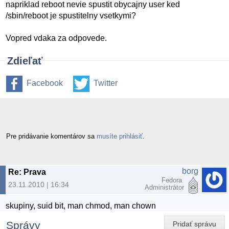
napriklad reboot nevie spustit obycajny user ked
/sbin/reboot je spustitelny vsetkymi?
Vopred vdaka za odpovede.
Zdieľať
Facebook
Twitter
Pre pridávanie komentárov sa
musíte prihlásiť
.
borg
Re: Prava
Fedora
23.11.2010 | 16:34
Administrátor
skupiny, suid bit, man chmod, man chown
Správy
Pridať správu