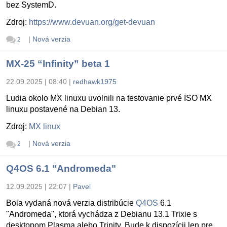
bez SystemD.
Zdroj:
https://www.devuan.org/get-devuan
|
Nová verzia
2
MX-25 “Infinity” beta 1
22.09.2025 | 08:40
|
redhawk1975
Ludia okolo MX linuxu uvolnili na testovanie prvé ISO MX
linuxu postavené na Debian 13.
Zdroj:
MX linux
|
Nová verzia
2
Q4OS 6.1 "Andromeda"
12.09.2025 | 22:07
|
Pavel
Bola vydaná nová verzia distribúcie
Q4OS
6.1
"Andromeda", ktorá vychádza z Debianu 13.1 Trixie s
desktopom Plasma alebo Trinity. Bude k dispozícii len pre