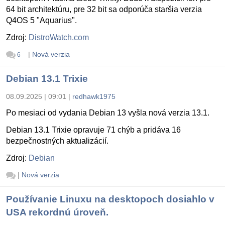
64 bit architektúru, pre 32 bit sa odporúča staršia verzia
Q4OS 5 "Aquarius".
Zdroj:
DistroWatch.com
|
Nová verzia
6
Debian 13.1 Trixie
08.09.2025 | 09:01
|
redhawk1975
Po mesiaci od vydania Debian 13 vyšla nová verzia 13.1.
Debian 13.1 Trixie opravuje 71 chýb a pridáva 16
bezpečnostných aktualizácií.
Zdroj:
Debian
|
Nová verzia
Používanie Linuxu na desktopoch dosiahlo v
USA rekordnú úroveň.