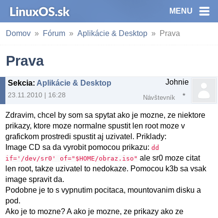
MENU
Domov
Fórum
Aplikácie & Desktop
Prava
Prava
Johnie
Sekcia
:
Aplikácie & Desktop
23.11.2010 | 16:28
Návštevník
Zdravim, chcel by som sa spytat ako je mozne, ze niektore
prikazy, ktore moze normalne spustit len root moze v
grafickom prostredi spustit aj uzivatel. Priklady:
Image CD sa da vyrobit pomocou prikazu:
dd
ale sr0 moze citat
if='/dev/sr0' of="$HOME/obraz.iso"
len root, takze uzivatel to nedokaze. Pomocou k3b sa vsak
image spravit da.
Podobne je to s vypnutim pocitaca, mountovanim disku a
pod.
Ako je to mozne? A ako je mozne, ze prikazy ako ze