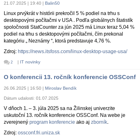
21.07.2025 | 19:40
|
Balin50
Linux prvýkrát v histórii prekročil 5 % podiel na trhu s
desktopovými počítačmi v USA . Podľa globálnych štatistík
spoločnosti StatCounter za jún 2025 má Linux teraz 5,04 %
podiel na trhu s desktopovými počítačmi, čím prekonal
kategóriu „ Neznámy “, ktorá predstavuje 4,76 %.
Zdroj:
https://news.itsfoss.com/linux-desktop-usage-usa/
|
IT novinky
2
O konferencii 13. ročník konferencie OSSConf
26.06.2025 | 16:50
|
Miroslav Bendík
Dátum udalosti:
01.07.2025
V dňoch 1. – 3. júla 2025 sa na Žilinskej univerzite
uskutoční 13. ročník konferencie OSSConf. Na webe je
zverejnený
program konferencie
ako aj
zborník
.
Zdroj:
ossconf.fri.uniza.sk