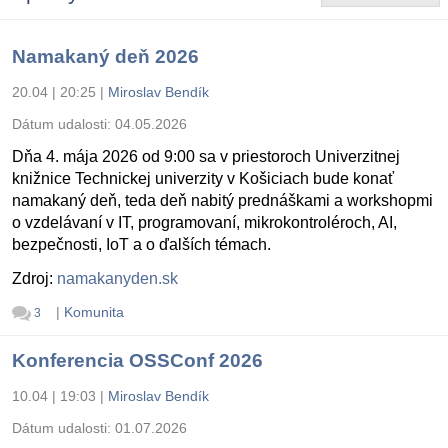
Namakaný deň 2026
20.04 | 20:25
|
Miroslav Bendík
Dátum udalosti:
04.05.2026
Dňa 4. mája 2026 od 9:00 sa v priestoroch Univerzitnej
knižnice Technickej univerzity v Košiciach bude konať
namakaný deň, teda deň nabitý prednáškami a workshopmi
o vzdelávaní v IT, programovaní, mikrokontroléroch, AI,
bezpečnosti, IoT a o ďalších témach.
Zdroj:
namakanyden.sk
|
Komunita
3
Konferencia OSSConf 2026
10.04 | 19:03
|
Miroslav Bendík
Dátum udalosti:
01.07.2026