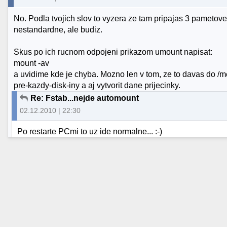
No. Podla tvojich slov to vyzera ze tam pripajas 3 pametov
nestandardne, ale budiz.
Skus po ich rucnom odpojeni prikazom umount napisat:
mount -av
a uvidime kde je chyba. Mozno len v tom, ze to davas do /me
pre-kazdy-disk-iny a aj vytvorit dane prijecinky.
Re: Fstab...nejde automount
02.12.2010 | 22:30
Po restarte PCmi to uz ide normalne... :-)