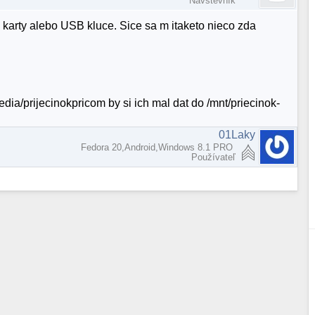
Návštevník
e karty alebo USB kluce. Sice sa m itaketo nieco zda
dia/prijecinokpricom by si ich mal dat do /mnt/priecinok-
01Laky
Fedora 20,Android,Windows 8.1 PRO
Používateľ