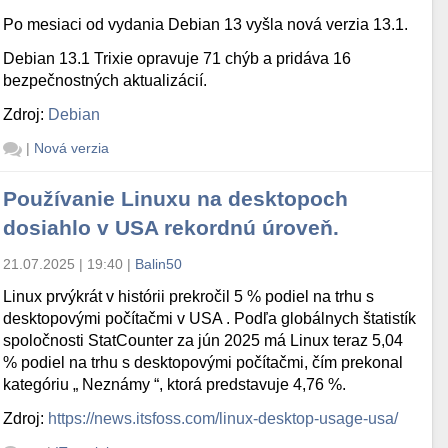
Po mesiaci od vydania Debian 13 vyšla nová verzia 13.1.
Debian 13.1 Trixie opravuje 71 chýb a pridáva 16
bezpečnostných aktualizácií.
Zdroj:
Debian
|
Nová verzia
Používanie Linuxu na desktopoch
dosiahlo v USA rekordnú úroveň.
21.07.2025 | 19:40
|
Balin50
Linux prvýkrát v histórii prekročil 5 % podiel na trhu s
desktopovými počítačmi v USA . Podľa globálnych štatistík
spoločnosti StatCounter za jún 2025 má Linux teraz 5,04
% podiel na trhu s desktopovými počítačmi, čím prekonal
kategóriu „ Neznámy “, ktorá predstavuje 4,76 %.
Zdroj:
https://news.itsfoss.com/linux-desktop-usage-usa/