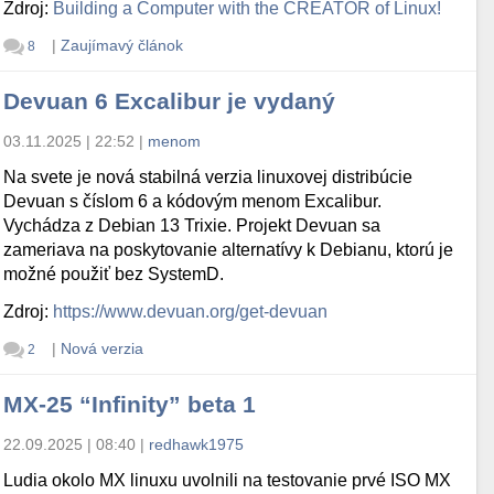
Zdroj:
Building a Computer with the CREATOR of Linux!
|
Zaujímavý článok
8
Devuan 6 Excalibur je vydaný
03.11.2025 | 22:52
|
menom
Na svete je nová stabilná verzia linuxovej distribúcie
Devuan s číslom 6 a kódovým menom Excalibur.
Vychádza z Debian 13 Trixie. Projekt Devuan sa
zameriava na poskytovanie alternatívy k Debianu, ktorú je
možné použiť bez SystemD.
Zdroj:
https://www.devuan.org/get-devuan
|
Nová verzia
2
MX-25 “Infinity” beta 1
22.09.2025 | 08:40
|
redhawk1975
Ludia okolo MX linuxu uvolnili na testovanie prvé ISO MX