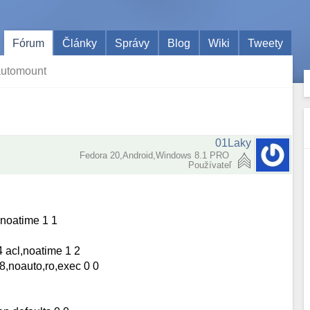
Fórum
Články
Správy
Blog
Wiki
Tweety
 automount
01Laky
Fedora 20,Android,Windows 8.1 PRO
Používateľ
noatime 1 1
acl,noatime 1 2
8,noauto,ro,exec 0 0