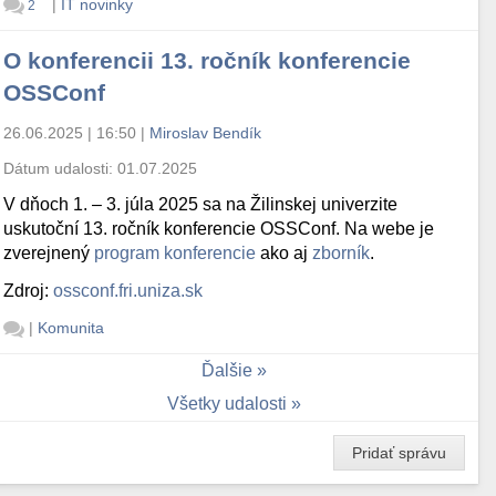
|
IT novinky
2
O konferencii 13. ročník konferencie
OSSConf
26.06.2025 | 16:50
|
Miroslav Bendík
Dátum udalosti:
01.07.2025
V dňoch 1. – 3. júla 2025 sa na Žilinskej univerzite
uskutoční 13. ročník konferencie OSSConf. Na webe je
zverejnený
program konferencie
ako aj
zborník
.
Zdroj:
ossconf.fri.uniza.sk
|
Komunita
Ďalšie
Všetky udalosti
Pridať správu