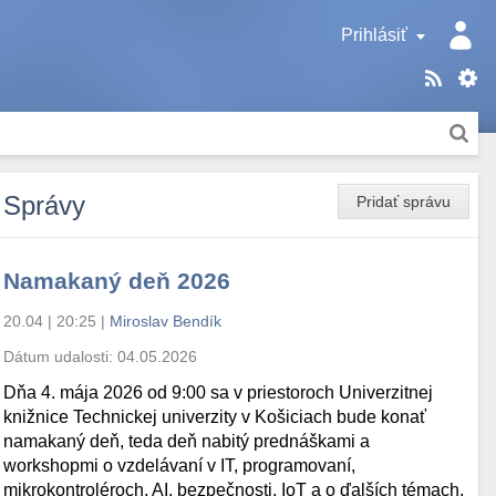
Prihlásiť
Správy
Pridať správu
Namakaný deň 2026
20.04 | 20:25
|
Miroslav Bendík
Dátum udalosti:
04.05.2026
Dňa 4. mája 2026 od 9:00 sa v priestoroch Univerzitnej
knižnice Technickej univerzity v Košiciach bude konať
namakaný deň, teda deň nabitý prednáškami a
workshopmi o vzdelávaní v IT, programovaní,
mikrokontroléroch, AI, bezpečnosti, IoT a o ďalších témach.