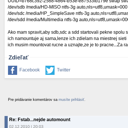
UUID=b768c392-2588-4864-b53e-e87533fb179e swap swap
/dev/sdb /media/HD-MISO ntfs-3g auto,nls=utf8,umask=000
/dev/sdc /media/HP_SimpleSave ntfs-3g auto,nls=utf8,uma
/dev/sdd /media/Multimedia ntfs-3g auto,nls=utf8,umask=00
Ako mam spravit,aby sdb,sdc a sdd startovali pekne spolu
ich namountuje aj sama,lenze ich zdielam na miestnej sieti
ich musim mountovat rucne a uznajte,ze je to pracne...Za r
Zdieľať
Facebook
Twitter
Pre pridávanie komentárov sa
musíte prihlásiť
.
Re: Fstab...nejde automount
02.12.2010 | 20:03