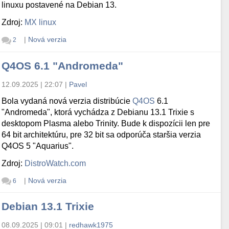
linuxu postavené na Debian 13.
Zdroj:
MX linux
|
Nová verzia
2
Q4OS 6.1 "Andromeda"
12.09.2025 | 22:07
|
Pavel
Bola vydaná nová verzia distribúcie
Q4OS
6.1
"Andromeda", ktorá vychádza z Debianu 13.1 Trixie s
desktopom Plasma alebo Trinity. Bude k dispozícii len pre
64 bit architektúru, pre 32 bit sa odporúča staršia verzia
Q4OS 5 "Aquarius".
Zdroj:
DistroWatch.com
|
Nová verzia
6
Debian 13.1 Trixie
08.09.2025 | 09:01
|
redhawk1975