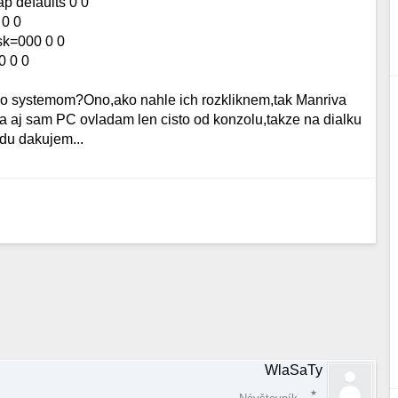
 defaults 0 0
 0 0
sk=000 0 0
0 0 0
 so systemom?Ono,ako nahle ich rozkliknem,tak Manriva
 a aj sam PC ovladam len cisto od konzolu,takze na dialku
adu dakujem...
WlaSaTy