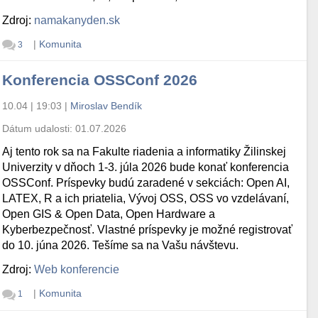
Zdroj:
namakanyden.sk
|
Komunita
3
Konferencia OSSConf 2026
10.04 | 19:03
|
Miroslav Bendík
Dátum udalosti:
01.07.2026
Aj tento rok sa na Fakulte riadenia a informatiky Žilinskej
Univerzity v dňoch 1-3. júla 2026 bude konať konferencia
OSSConf. Príspevky budú zaradené v sekciách: Open AI,
LATEX, R a ich priatelia, Vývoj OSS, OSS vo vzdelávaní,
Open GIS & Open Data, Open Hardware a
Kyberbezpečnosť. Vlastné príspevky je možné registrovať
do 10. júna 2026. Tešíme sa na Vašu návštevu.
Zdroj:
Web konferencie
|
Komunita
1