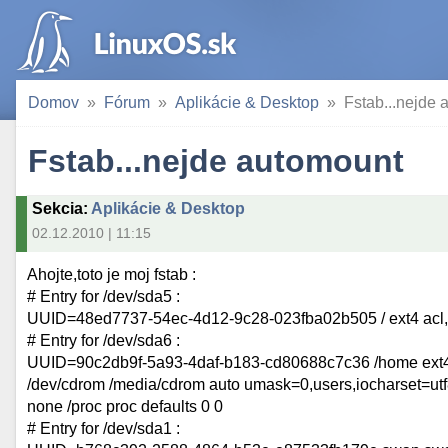
Domov
Fórum
Aplikácie & Desktop
Fstab...nejde
Fstab...nejde automount
Sekcia
:
Aplikácie & Desktop
02.12.2010 | 11:15
Ahojte,toto je moj fstab :
# Entry for /dev/sda5 :
UUID=48ed7737-54ec-4d12-9c28-023fba02b505 / ext4 acl,
# Entry for /dev/sda6 :
UUID=90c2db9f-5a93-4daf-b183-cd80688c7c36 /home ext4 
/dev/cdrom /media/cdrom auto umask=0,users,iocharset=utf
none /proc proc defaults 0 0
# Entry for /dev/sda1 :