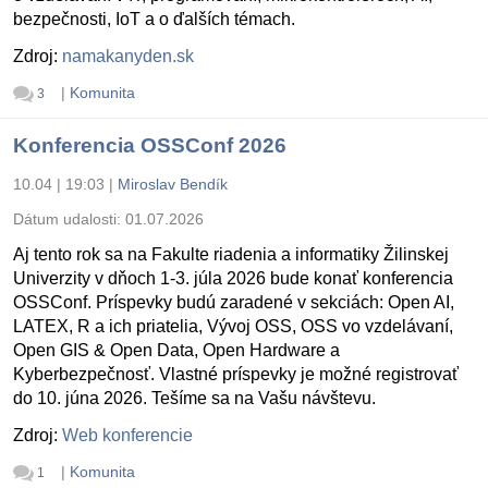
bezpečnosti, IoT a o ďalších témach.
Zdroj:
namakanyden.sk
|
Komunita
3
Konferencia OSSConf 2026
10.04 | 19:03
|
Miroslav Bendík
Dátum udalosti:
01.07.2026
Aj tento rok sa na Fakulte riadenia a informatiky Žilinskej
Univerzity v dňoch 1-3. júla 2026 bude konať konferencia
OSSConf. Príspevky budú zaradené v sekciách: Open AI,
LATEX, R a ich priatelia, Vývoj OSS, OSS vo vzdelávaní,
Open GIS & Open Data, Open Hardware a
Kyberbezpečnosť. Vlastné príspevky je možné registrovať
do 10. júna 2026. Tešíme sa na Vašu návštevu.
Zdroj:
Web konferencie
|
Komunita
1