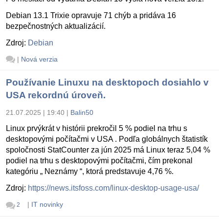
Debian 13.1 Trixie opravuje 71 chýb a pridáva 16
bezpečnostných aktualizácií.
Zdroj:
Debian
|
Nová verzia
Používanie Linuxu na desktopoch dosiahlo v
USA rekordnú úroveň.
21.07.2025 | 19:40
|
Balin50
Linux prvýkrát v histórii prekročil 5 % podiel na trhu s
desktopovými počítačmi v USA . Podľa globálnych štatistík
spoločnosti StatCounter za jún 2025 má Linux teraz 5,04 %
podiel na trhu s desktopovými počítačmi, čím prekonal
kategóriu „ Neznámy “, ktorá predstavuje 4,76 %.
Zdroj:
https://news.itsfoss.com/linux-desktop-usage-usa/
|
IT novinky
2