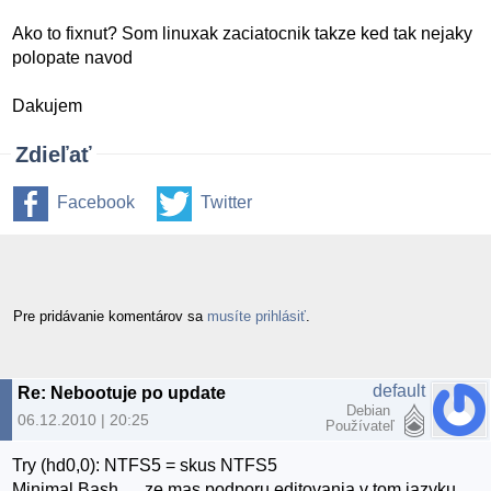
Ako to fixnut? Som linuxak zaciatocnik takze ked tak nejaky
polopate navod
Dakujem
Zdieľať
Facebook
Twitter
Pre pridávanie komentárov sa
musíte prihlásiť
.
default
Re: Nebootuje po update
Debian
06.12.2010 | 20:25
Používateľ
Try (hd0,0): NTFS5 = skus NTFS5
Minimal Bash..... ze mas podporu editovania v tom jazyku