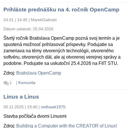
Prihláste prednášku na 4. ročník OpenCamp
24.01 | 14:45
|
MarekGalinski
Dátum udalosti:
25.04.2026
Štvrtý ročník Bratislava OpenCamp pozná svoj termín a je
spustená možnosť prihlasovať príspevky. Podujatie sa
zameriava na témy otvorených technológii, otvoreného
softvéru, otvorených dát, ale aj otvorenej verejnej správy a
podobne. Podujatie sa uskutoční 25.4.2026 na FIIT STU.
Zdroj:
Bratislava OpenCamp
|
Komunita
1
Linus a Linus
30.11.2025 | 19:40
|
redhawk1975
Stavba počítača dvomi Linusmi
Zdroj:
Building a Computer with the CREATOR of Linux!