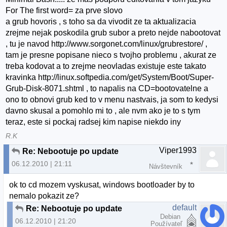
For The first word= za prve slovo
a grub hovoris , s toho sa da vivodit ze ta aktualizacia
zrejme nejak poskodila grub subor a preto nejde nabootovat
, tu je navod http://www.sorgonet.com/linux/grubrestore/ ,
tam je presne popisane nieco s tvojho problemu , akurat ze
treba kodovat a to zrejme neovladas existuje este takato
kravinka http://linux.softpedia.com/get/System/Boot/Super-
Grub-Disk-8071.shtml , to napalis na CD=bootovatelne a
ono to obnovi grub ked to v menu nastvais, ja som to kedysi
davno skusal a pomohlo mi to , ale nvm ako je to s tym
teraz, este si pockaj radsej kim napise niekdo iny
R.K
Viper1993
Re: Nebootuje po update
06.12.2010 | 21:11
Návštevník
ok to cd mozem vyskusat, windows bootloader by to
nemalo pokazit ze?
default
Re: Nebootuje po update
Debian
06.12.2010 | 21:20
Používateľ