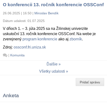
O konferencii 13. ročník konferencie OSSConf
26.06.2025 | 16:50
|
Miroslav Bendík
Dátum udalosti:
01.07.2025
V dňoch 1. – 3. júla 2025 sa na Žilinskej univerzite
uskutoční 13. ročník konferencie OSSConf. Na webe je
zverejnený
program konferencie
ako aj
zborník
.
Zdroj:
ossconf.fri.uniza.sk
|
Komunita
Ďalšie
Všetky udalosti
Pridať správu
Anketa