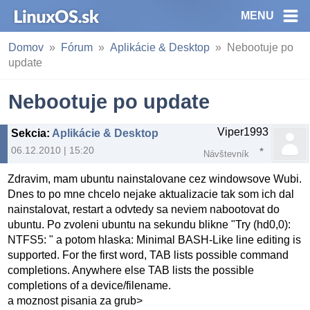
MENU
Domov
Fórum
Aplikácie & Desktop
Nebootuje po
update
Nebootuje po update
Viper1993
Sekcia
:
Aplikácie & Desktop
06.12.2010 | 15:20
Návštevník
Zdravim, mam ubuntu nainstalovane cez windowsove Wubi.
Dnes to po mne chcelo nejake aktualizacie tak som ich dal
nainstalovat, restart a odvtedy sa neviem nabootovat do
ubuntu. Po zvoleni ubuntu na sekundu blikne "Try (hd0,0):
NTFS5: " a potom hlaska: Minimal BASH-Like line editing is
supported. For the first word, TAB lists possible command
completions. Anywhere else TAB lists the possible
completions of a device/filename.
a moznost pisania za grub>