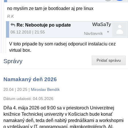
no myslim ze tam je bootloader aj pre linux
R.K
WlaSaTy
Re: Nebootuje po update
06.12.2010 | 21:55
Návštevník
V toto pripade by som radsej odporucil instalaciu cez
virtual box.
Správy
Pridať správu
Namakaný deň 2026
20.04 | 20:25
|
Miroslav Bendík
Dátum udalosti:
04.05.2026
Dňa 4. mája 2026 od 9:00 sa v priestoroch Univerzitnej
knižnice Technickej univerzity v Košiciach bude konať
namakaný deň, teda deň nabitý prednáškami a workshopmi
o vzdelávaní v IT, programovaní, mikrokontroléroch, AI,