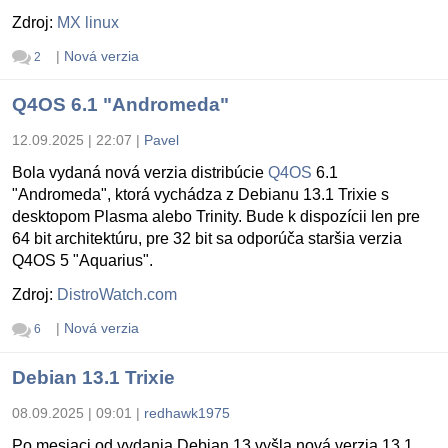
Zdroj:
MX linux
|
Nová verzia
2
Q4OS 6.1 "Andromeda"
12.09.2025 | 22:07
|
Pavel
Bola vydaná nová verzia distribúcie
Q4OS
6.1
"Andromeda", ktorá vychádza z Debianu 13.1 Trixie s
desktopom Plasma alebo Trinity. Bude k dispozícii len pre
64 bit architektúru, pre 32 bit sa odporúča staršia verzia
Q4OS 5 "Aquarius".
Zdroj:
DistroWatch.com
|
Nová verzia
6
Debian 13.1 Trixie
08.09.2025 | 09:01
|
redhawk1975
Po mesiaci od vydania Debian 13 vyšla nová verzia 13.1.