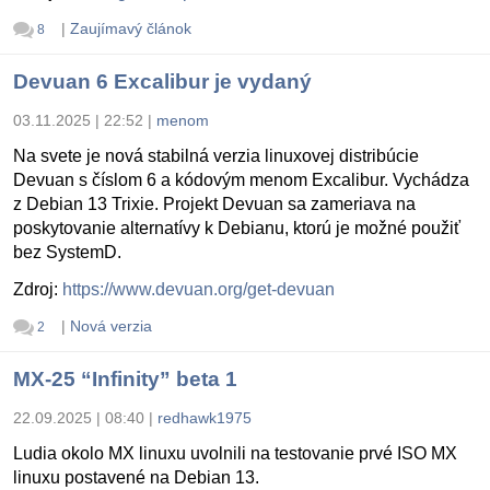
|
Zaujímavý článok
8
Devuan 6 Excalibur je vydaný
03.11.2025 | 22:52
|
menom
Na svete je nová stabilná verzia linuxovej distribúcie
Devuan s číslom 6 a kódovým menom Excalibur. Vychádza
z Debian 13 Trixie. Projekt Devuan sa zameriava na
poskytovanie alternatívy k Debianu, ktorú je možné použiť
bez SystemD.
Zdroj:
https://www.devuan.org/get-devuan
|
Nová verzia
2
MX-25 “Infinity” beta 1
22.09.2025 | 08:40
|
redhawk1975
Ludia okolo MX linuxu uvolnili na testovanie prvé ISO MX
linuxu postavené na Debian 13.