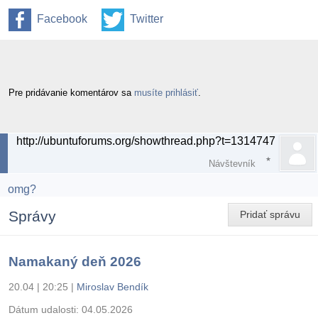
Facebook
Twitter
Pre pridávanie komentárov sa
musíte prihlásiť
.
http://ubuntuforums.org/showthread.php?t=1314747
Re: Wifi pod Ubuntu 10.10 ( RaLink RT3090 )
11.12.2010 | 17:20
Návštevník
omg?
Správy
Pridať správu
Namakaný deň 2026
20.04 | 20:25
|
Miroslav Bendík
Dátum udalosti:
04.05.2026