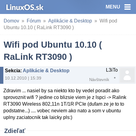
MENU
Domov
Fórum
Aplikácie & Desktop
Wifi pod
Ubuntu 10.10 ( RaLink RT3090 )
Wifi pod Ubuntu 10.10 (
RaLink RT3090 )
L3iTo
Sekcia
:
Aplikácie & Desktop
10.12.2010 | 15:39
Návštevník
Zdravim ... nasiel by sa niekto kto by vedel poradit ako
sprovoznit wifi ? jedine co blizsie viem je z lspci -> Ralink
RT3090 Wireless 802,11n 1T/1R PCIe (dufam ze je to to
podstatne...) .... vobec neviem ako nato a som v ubuntu
uplny zaciatocnik tak laicky pls:)
Zdieľať