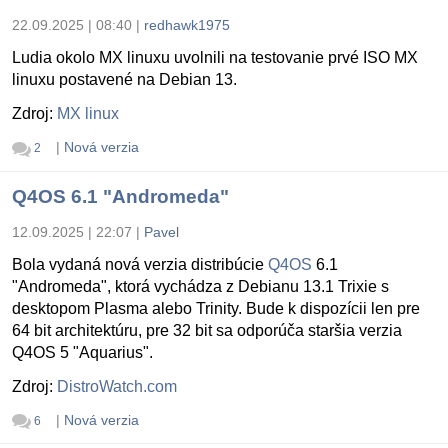
22.09.2025 | 08:40
|
redhawk1975
Ludia okolo MX linuxu uvolnili na testovanie prvé ISO MX
linuxu postavené na Debian 13.
Zdroj:
MX linux
|
Nová verzia
2
Q4OS 6.1 "Andromeda"
12.09.2025 | 22:07
|
Pavel
Bola vydaná nová verzia distribúcie
Q4OS
6.1
"Andromeda", ktorá vychádza z Debianu 13.1 Trixie s
desktopom Plasma alebo Trinity. Bude k dispozícii len pre
64 bit architektúru, pre 32 bit sa odporúča staršia verzia
Q4OS 5 "Aquarius".
Zdroj:
DistroWatch.com
|
Nová verzia
6