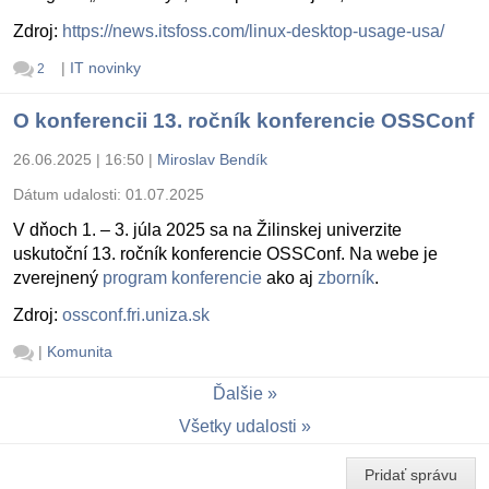
Zdroj:
https://news.itsfoss.com/linux-desktop-usage-usa/
|
IT novinky
2
O konferencii 13. ročník konferencie OSSConf
26.06.2025 | 16:50
|
Miroslav Bendík
Dátum udalosti:
01.07.2025
V dňoch 1. – 3. júla 2025 sa na Žilinskej univerzite
uskutoční 13. ročník konferencie OSSConf. Na webe je
zverejnený
program konferencie
ako aj
zborník
.
Zdroj:
ossconf.fri.uniza.sk
|
Komunita
Ďalšie
Všetky udalosti
Pridať správu