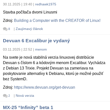
30.11.2025 | 19:40
|
redhawk1975
Stavba počítača dvomi Linusmi
Zdroj:
Building a Computer with the CREATOR of Linux!
|
Zaujímavý článok
8
Devuan 6 Excalibur je vydaný
03.11.2025 | 22:52
|
menom
Na svete je nová stabilná verzia linuxovej distribúcie
Devuan s číslom 6 a kódovým menom Excalibur. Vychádza
z Debian 13 Trixie. Projekt Devuan sa zameriava na
poskytovanie alternatívy k Debianu, ktorú je možné použiť
bez SystemD.
Zdroj:
https://www.devuan.org/get-devuan
|
Nová verzia
2
MX-25 “Infinity” beta 1