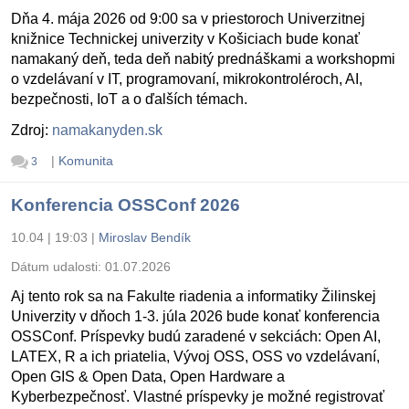
Dňa 4. mája 2026 od 9:00 sa v priestoroch Univerzitnej
knižnice Technickej univerzity v Košiciach bude konať
namakaný deň, teda deň nabitý prednáškami a workshopmi
o vzdelávaní v IT, programovaní, mikrokontroléroch, AI,
bezpečnosti, IoT a o ďalších témach.
Zdroj:
namakanyden.sk
|
Komunita
3
Konferencia OSSConf 2026
10.04 | 19:03
|
Miroslav Bendík
Dátum udalosti:
01.07.2026
Aj tento rok sa na Fakulte riadenia a informatiky Žilinskej
Univerzity v dňoch 1-3. júla 2026 bude konať konferencia
OSSConf. Príspevky budú zaradené v sekciách: Open AI,
LATEX, R a ich priatelia, Vývoj OSS, OSS vo vzdelávaní,
Open GIS & Open Data, Open Hardware a
Kyberbezpečnosť. Vlastné príspevky je možné registrovať