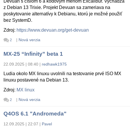
Devuan s číslom 6 a kódovým menom Excalibur. Vychádza
z Debian 13 Trixie. Projekt Devuan sa zameriava na
poskytovanie alternatívy k Debianu, ktorú je možné použiť
bez SystemD.
Zdroj:
https://www.devuan.org/get-devuan
|
Nová verzia
2
MX-25 “Infinity” beta 1
22.09.2025 | 08:40
|
redhawk1975
Ludia okolo MX linuxu uvolnili na testovanie prvé ISO MX
linuxu postavené na Debian 13.
Zdroj:
MX linux
|
Nová verzia
2
Q4OS 6.1 "Andromeda"
12.09.2025 | 22:07
|
Pavel