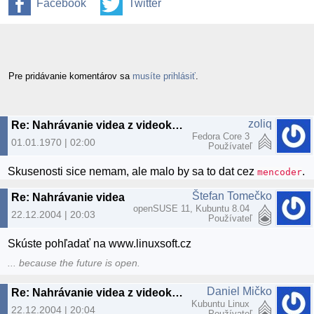
Facebook
Twitter
Pre pridávanie komentárov sa
musíte prihlásiť
.
zoliq
Re: Nahrávanie videa z videokamery
Fedora Core 3
01.01.1970 | 02:00
Používateľ
Skusenosti sice nemam, ale malo by sa to dat cez
.
mencoder
Štefan Tomečko
Re: Nahrávanie videa z videokamery
openSUSE 11, Kubuntu 8.04
22.12.2004 | 20:03
Používateľ
Skúste pohľadať na www.linuxsoft.cz
... because the future is open.
Daniel Mičko
Re: Nahrávanie videa z videokamery
Kubuntu Linux
22.12.2004 | 20:04
Používateľ