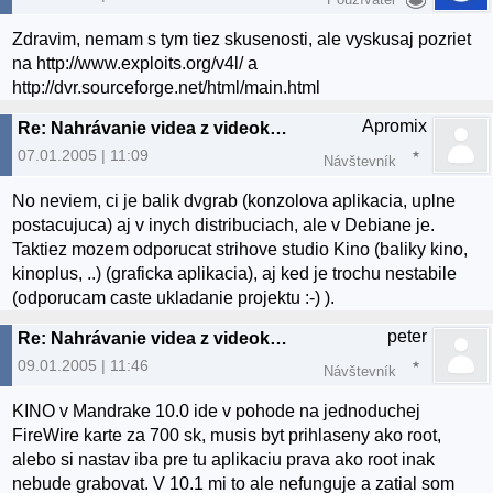
Zdravim, nemam s tym tiez skusenosti, ale vyskusaj pozriet
na http://www.exploits.org/v4l/ a
http://dvr.sourceforge.net/html/main.html
Apromix
Re: Nahrávanie videa z videokamery
07.01.2005 | 11:09
Návštevník
No neviem, ci je balik dvgrab (konzolova aplikacia, uplne
postacujuca) aj v inych distribuciach, ale v Debiane je.
Taktiez mozem odporucat strihove studio Kino (baliky kino,
kinoplus, ..) (graficka aplikacia), aj ked je trochu nestabile
(odporucam caste ukladanie projektu :-) ).
peter
Re: Nahrávanie videa z videokamery
09.01.2005 | 11:46
Návštevník
KINO v Mandrake 10.0 ide v pohode na jednoduchej
FireWire karte za 700 sk, musis byt prihlaseny ako root,
alebo si nastav iba pre tu aplikaciu prava ako root inak
nebude grabovat. V 10.1 mi to ale nefunguje a zatial som