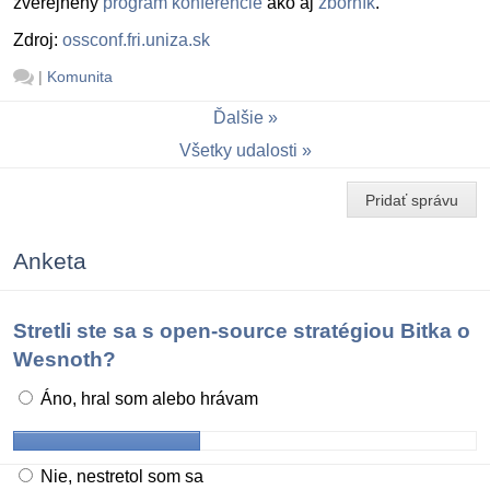
zverejnený
program konferencie
ako aj
zborník
.
Zdroj:
ossconf.fri.uniza.sk
|
Komunita
Ďalšie
Všetky udalosti
Pridať správu
Anketa
Stretli ste sa s open-source stratégiou Bitka o
Wesnoth?
Áno, hral som alebo hrávam
Nie, nestretol som sa