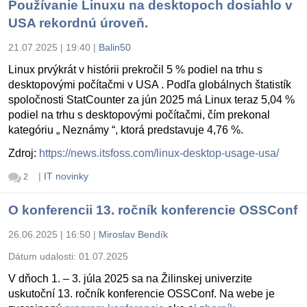
Používanie Linuxu na desktopoch dosiahlo v
USA rekordnú úroveň.
21.07.2025 | 19:40
|
Balin50
Linux prvýkrát v histórii prekročil 5 % podiel na trhu s
desktopovými počítačmi v USA . Podľa globálnych štatistík
spoločnosti StatCounter za jún 2025 má Linux teraz 5,04 %
podiel na trhu s desktopovými počítačmi, čím prekonal
kategóriu „ Neznámy “, ktorá predstavuje 4,76 %.
Zdroj:
https://news.itsfoss.com/linux-desktop-usage-usa/
|
IT novinky
2
O konferencii 13. ročník konferencie OSSConf
26.06.2025 | 16:50
|
Miroslav Bendík
Dátum udalosti:
01.07.2025
V dňoch 1. – 3. júla 2025 sa na Žilinskej univerzite
uskutoční 13. ročník konferencie OSSConf. Na webe je