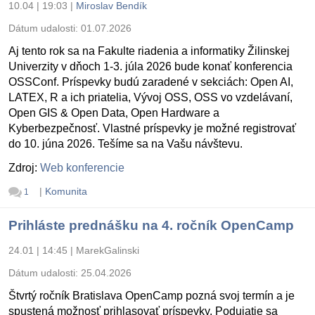
10.04 | 19:03
|
Miroslav Bendík
Dátum udalosti:
01.07.2026
Aj tento rok sa na Fakulte riadenia a informatiky Žilinskej
Univerzity v dňoch 1-3. júla 2026 bude konať konferencia
OSSConf. Príspevky budú zaradené v sekciách: Open AI,
LATEX, R a ich priatelia, Vývoj OSS, OSS vo vzdelávaní,
Open GIS & Open Data, Open Hardware a
Kyberbezpečnosť. Vlastné príspevky je možné registrovať
do 10. júna 2026. Tešíme sa na Vašu návštevu.
Zdroj:
Web konferencie
|
Komunita
1
Prihláste prednášku na 4. ročník OpenCamp
24.01 | 14:45
|
MarekGalinski
Dátum udalosti:
25.04.2026
Štvrtý ročník Bratislava OpenCamp pozná svoj termín a je
spustená možnosť prihlasovať príspevky. Podujatie sa