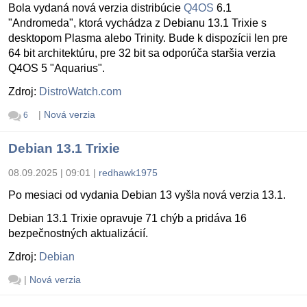
Bola vydaná nová verzia distribúcie
Q4OS
6.1
"Andromeda", ktorá vychádza z Debianu 13.1 Trixie s
desktopom Plasma alebo Trinity. Bude k dispozícii len pre
64 bit architektúru, pre 32 bit sa odporúča staršia verzia
Q4OS 5 "Aquarius".
Zdroj:
DistroWatch.com
|
Nová verzia
6
Debian 13.1 Trixie
08.09.2025 | 09:01
|
redhawk1975
Po mesiaci od vydania Debian 13 vyšla nová verzia 13.1.
Debian 13.1 Trixie opravuje 71 chýb a pridáva 16
bezpečnostných aktualizácií.
Zdroj:
Debian
|
Nová verzia