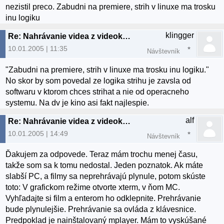
nezistil preco. Zabudni na premiere, strih v linuxe ma trosku
inu logiku
klingger
Re: Nahrávanie videa z videokamery
10.01.2005 | 11:35
Návštevník
"Zabudni na premiere, strih v linuxe ma trosku inu logiku."
No skor by som povedal ze logika strihu je zavsla od
softwaru v ktorom chces strihat a nie od operacneho
systemu. Na dv je kino asi fakt najlespie.
alf
Re: Nahrávanie videa z videokamery
10.01.2005 | 14:49
Návštevník
Ďakujem za odpovede. Teraz mám trochu menej času,
takže som sa k tomu nedostal. Jeden poznatok. Ak máte
slabší PC, a filmy sa neprehrávajú plynule, potom skúste
toto: V grafickom režime otvorte xterm, v ňom MC.
Vyhľadajte si film a enterom ho odklepnite. Prehrávanie
bude plynulejšie. Prehrávanie sa ovláda z klávesnice.
Predpoklad je nainštalovaný mplayer. Mám to vyskúšané