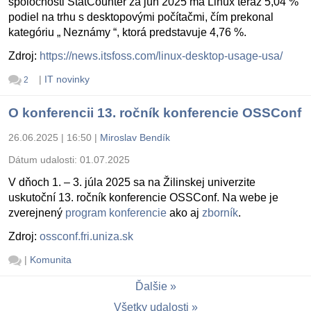
spoločnosti StatCounter za jún 2025 má Linux teraz 5,04 %
podiel na trhu s desktopovými počítačmi, čím prekonal
kategóriu „ Neznámy “, ktorá predstavuje 4,76 %.
Zdroj:
https://news.itsfoss.com/linux-desktop-usage-usa/
|
IT novinky
2
O konferencii 13. ročník konferencie OSSConf
26.06.2025 | 16:50
|
Miroslav Bendík
Dátum udalosti:
01.07.2025
V dňoch 1. – 3. júla 2025 sa na Žilinskej univerzite
uskutoční 13. ročník konferencie OSSConf. Na webe je
zverejnený
program konferencie
ako aj
zborník
.
Zdroj:
ossconf.fri.uniza.sk
|
Komunita
Ďalšie
Všetky udalosti