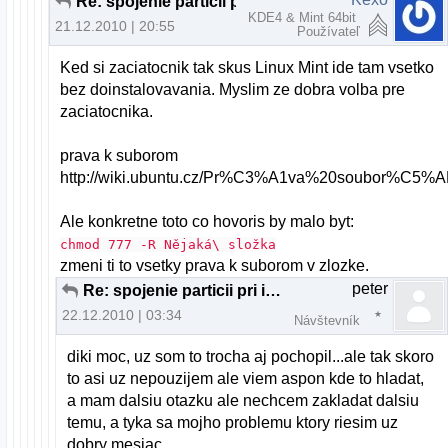
Re: spojenie particii pri instalacii U10.10
KDE4 & Mint 64bit
21.12.2010 | 20:55
Používateľ
Ked si zaciatocnik tak skus Linux Mint ide tam vsetko
bez doinstalovavania. Myslim ze dobra volba pre
zaciatocnika.
prava k suborom
http://wiki.ubuntu.cz/Pr%C3%A1va%20soubor%C5%A
Ale konkretne toto co hovoris by malo byt:
chmod 777 -R Nějaká\ složka
zmeni ti to vsetky prava k suborom v zlozke.
peter
Re: spojenie particii pri instalacii U10.10
22.12.2010 | 03:34
Návštevník
diki moc, uz som to trocha aj pochopil...ale tak skoro
to asi uz nepouzijem ale viem aspon kde to hladat,
a mam dalsiu otazku ale nechcem zakladat dalsiu
temu, a tyka sa mojho problemu ktory riesim uz
dobry mesiac,