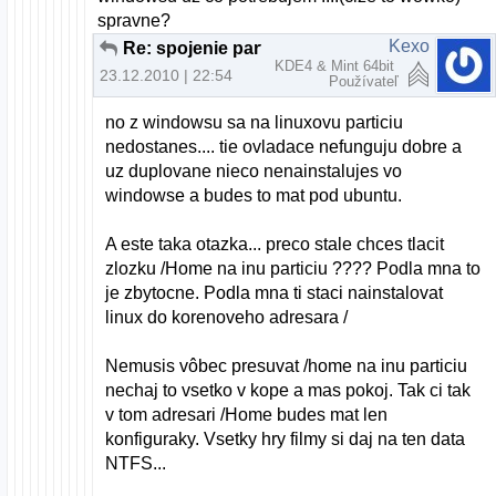
spravne?
Kexo
Re: spojenie particii pri instalacii U10.10
KDE4 & Mint 64bit
23.12.2010 | 22:54
Používateľ
no z windowsu sa na linuxovu particiu
nedostanes.... tie ovladace nefunguju dobre a
uz duplovane nieco nenainstalujes vo
windowse a budes to mat pod ubuntu.
A este taka otazka... preco stale chces tlacit
zlozku /Home na inu particiu ???? Podla mna to
je zbytocne. Podla mna ti staci nainstalovat
linux do korenoveho adresara /
Nemusis vôbec presuvat /home na inu particiu
nechaj to vsetko v kope a mas pokoj. Tak ci tak
v tom adresari /Home budes mat len
konfiguraky. Vsetky hry filmy si daj na ten data
NTFS...