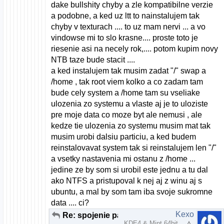
dake bullshity chyby a zle kompatibilne verzie
a podobne, a ked uz ltt to nainstalujem tak
chyby v texturach .... to uz mam nervi ... a vo
vindowse mi to slo krasne.... proste toto je
riesenie asi na necely rok,.... potom kupim novy
NTB taze bude stacit ....
a ked instalujem tak musim zadat "/" swap a
/home , tak root viem kolko a co zadam tam
bude cely system a /home tam su vseliake
ulozenia zo systemu a vlaste aj je to uloziste
pre moje data co moze byt ale nemusi , ale
kedze tie ulozenia zo systemu musim mat tak
musim urobi dalsiu particiu, a ked budem
reinstalovavat system tak si reinstalujem len "/"
a vsetky nastavenia mi ostanu z /home ...
jedine ze by som si urobil este jednu a tu dal
ako NTFS a pristupoval k nej aj z winu aj s
ubuntu, a mal by som tam iba svoje sukromne
data .... ci?
Kexo
Re: spojenie particii pri instalacii U10.10
KDE4 & Mint 64bit