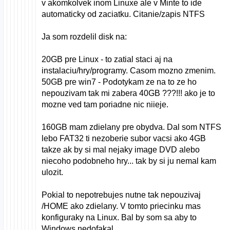
v akomkolvek inom Linuxe ale v Minte to ide
automaticky od zaciatku. Citanie/zapis NTFS
Ja som rozdelil disk na:
20GB pre Linux - to zatial staci aj na
instalaciu/hry/programy. Casom mozno zmenim.
50GB pre win7 - Podotykam ze na to ze ho
nepouzivam tak mi zabera 40GB ???!!! ako je to
mozne ved tam poriadne nic niieje.
160GB mam zdielany pre obydva. Dal som NTFS
lebo FAT32 ti nezoberie subor vacsi ako 4GB
takze ak by si mal nejaky image DVD alebo
niecoho podobneho hry... tak by si ju nemal kam
ulozit.
Pokial to nepotrebujes nutne tak nepouzivaj
/HOME ako zdielany. V tomto priecinku mas
konfiguraky na Linux. Bal by som sa aby to
Windows nedofakal.