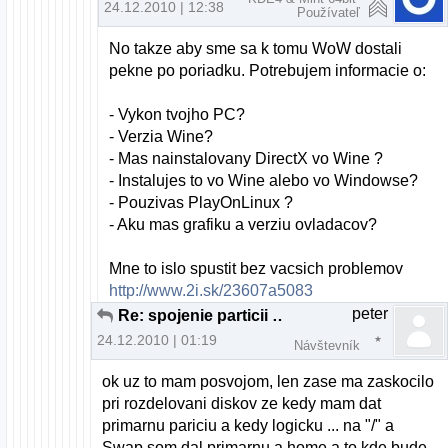
24.12.2010 | 12:38
Používateľ
No takze aby sme sa k tomu WoW dostali
pekne po poriadku. Potrebujem informacie o:
- Vykon tvojho PC?
- Verzia Wine?
- Mas nainstalovany DirectX vo Wine ?
- Instalujes to vo Wine alebo vo Windowse?
- Pouzivas PlayOnLinux ?
- Aku mas grafiku a verziu ovladacov?
Mne to islo spustit bez vacsich problemov
http://www.2i.sk/23607a5083
peter
Re: spojenie particii pri instalacii U10.10
24.12.2010 | 01:19
Návštevník
ok uz to mam posvojom, len zase ma zaskocilo
pri rozdelovani diskov ze kedy mam dat
primarnu pariciu a kedy logicku ... na "/" a
Swap som dal primarnu a home a to kde bude