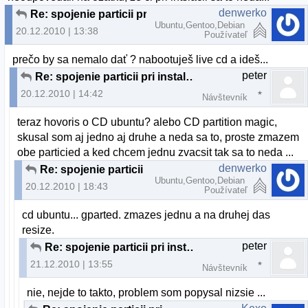
denwerko
Re: spojenie particii pri instalacii U10.10
Ubuntu,Gentoo,Debian
20.12.2010 | 13:38
Používateľ
prečo by sa nemalo dať ? nabootuješ live cd a ideš...
peter
Re: spojenie particii pri instalacii U10.10
20.12.2010 | 14:42
Návštevník
teraz hovoris o CD ubuntu? alebo CD partition magic,
skusal som aj jedno aj druhe a neda sa to, proste zmazem
obe particied a ked chcem jednu zvacsit tak sa to neda ...
denwerko
Re: spojenie particii pri instalacii U10.10
Ubuntu,Gentoo,Debian
20.12.2010 | 18:43
Používateľ
cd ubuntu... gparted. zmazes jednu a na druhej das
resize.
peter
Re: spojenie particii pri instalacii U10.10
21.12.2010 | 13:55
Návštevník
nie, nejde to takto, problem som popysal nizsie ...