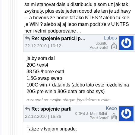
sa mi stahovat dalsiu distribuciu a som uz jak tak
zvyknuty, plus este jeden dovod ale ten je zdlhavy
... a hovoris ze home tat ako NTFS ? alebo tu kde
je WIN ? alebo aj aj lebo mam pocit ze v U NTFS
neni velmi podporovane ...
Lubos
Re: spojenie particii pri instalacii U10.10
ubuntu
22.12.2010 | 16:12
Používateľ
ja by som dal
20G / ext4
38.5G /home ext4
1.5G swap swap
100G win + data ntfs (alebo toto este rozdelis na
20G pre win a 80G data pre oba sys)
a zaspal so svojim starym joystickom v ruke...
Kexo
Re: spojenie particii pri instalacii U10.10
KDE4 & Mint 64bit
22.12.2010 | 16:26
Používateľ
Takze v tvojom pripade: