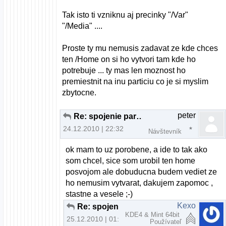
Tak isto ti vzniknu aj precinky "/Var"
"/Media" ....
Proste ty mu nemusis zadavat ze kde chces
ten /Home on si ho vytvori tam kde ho
potrebuje ... ty mas len moznost ho
premiestnit na inu particiu co je si myslim
zbytocne.
peter
Re: spojenie particii pri instalacii U10.10
24.12.2010 | 22:32
Návštevník
ok mam to uz porobene, a ide to tak ako
som chcel, sice som urobil ten home
posvojom ale dobuducna budem vediet ze
ho nemusim vytvarat, dakujem zapomoc ,
stastne a vesele ;-)
Kexo
Re: spojenie particii pri instalacii U10.10
KDE4 & Mint 64bit
25.12.2010 | 01:41
Používateľ