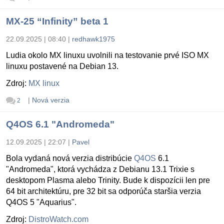
MX-25 “Infinity” beta 1
22.09.2025 | 08:40
|
redhawk1975
Ludia okolo MX linuxu uvolnili na testovanie prvé ISO MX
linuxu postavené na Debian 13.
Zdroj:
MX linux
|
Nová verzia
2
Q4OS 6.1 "Andromeda"
12.09.2025 | 22:07
|
Pavel
Bola vydaná nová verzia distribúcie
Q4OS
6.1
"Andromeda", ktorá vychádza z Debianu 13.1 Trixie s
desktopom Plasma alebo Trinity. Bude k dispozícii len pre
64 bit architektúru, pre 32 bit sa odporúča staršia verzia
Q4OS 5 "Aquarius".
Zdroj:
DistroWatch.com