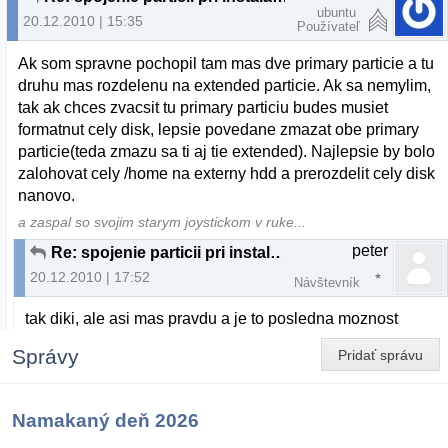
ubuntu
20.12.2010 | 15:35
Používateľ
Ak som spravne pochopil tam mas dve primary particie a tu
druhu mas rozdelenu na extended particie. Ak sa nemylim,
tak ak chces zvacsit tu primary particiu budes musiet
formatnut cely disk, lepsie povedane zmazat obe primary
particie(teda zmazu sa ti aj tie extended). Najlepsie by bolo
zalohovat cely /home na externy hdd a prerozdelit cely disk
nanovo.
a zaspal so svojim starym joystickom v ruke...
peter
Re: spojenie particii pri instalacii U10.10
20.12.2010 | 17:52
Návštevník
tak diki, ale asi mas pravdu a je to posledna moznost
Správy
Pridať správu
Namakaný deň 2026