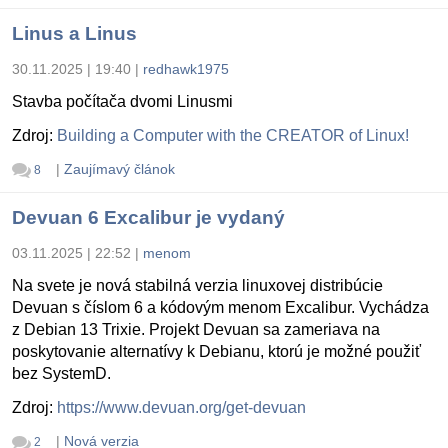
Linus a Linus
30.11.2025 | 19:40
|
redhawk1975
Stavba počítača dvomi Linusmi
Zdroj:
Building a Computer with the CREATOR of Linux!
|
Zaujímavý článok
8
Devuan 6 Excalibur je vydaný
03.11.2025 | 22:52
|
menom
Na svete je nová stabilná verzia linuxovej distribúcie
Devuan s číslom 6 a kódovým menom Excalibur. Vychádza
z Debian 13 Trixie. Projekt Devuan sa zameriava na
poskytovanie alternatívy k Debianu, ktorú je možné použiť
bez SystemD.
Zdroj:
https://www.devuan.org/get-devuan
|
Nová verzia
2