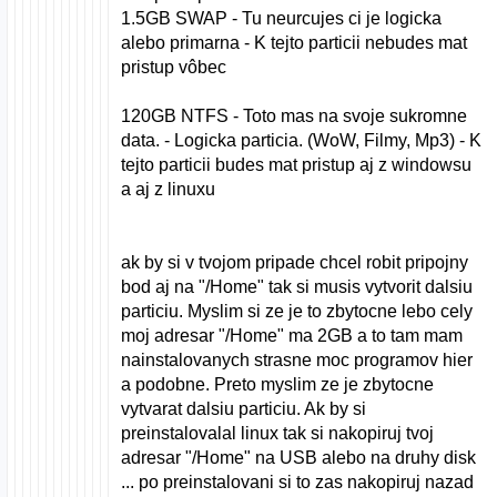
1.5GB SWAP - Tu neurcujes ci je logicka
alebo primarna - K tejto particii nebudes mat
pristup vôbec
120GB NTFS - Toto mas na svoje sukromne
data. - Logicka particia. (WoW, Filmy, Mp3) - K
tejto particii budes mat pristup aj z windowsu
a aj z linuxu
ak by si v tvojom pripade chcel robit pripojny
bod aj na "/Home" tak si musis vytvorit dalsiu
particiu. Myslim si ze je to zbytocne lebo cely
moj adresar "/Home" ma 2GB a to tam mam
nainstalovanych strasne moc programov hier
a podobne. Preto myslim ze je zbytocne
vytvarat dalsiu particiu. Ak by si
preinstalovalal linux tak si nakopiruj tvoj
adresar "/Home" na USB alebo na druhy disk
... po preinstalovani si to zas nakopiruj nazad