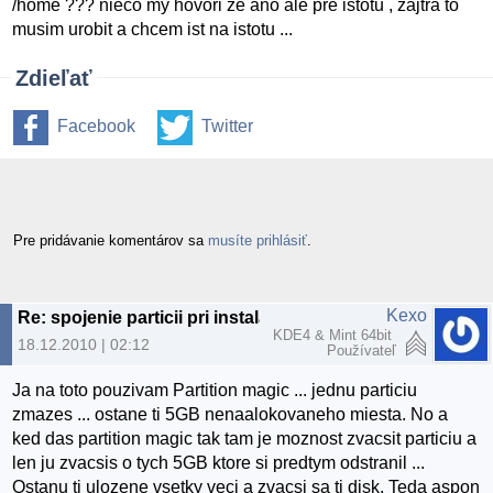
/home ??? nieco my hovori ze ano ale pre istotu , zajtra to
musim urobit a chcem ist na istotu ...
Zdieľať
Facebook
Twitter
Pre pridávanie komentárov sa
musíte prihlásiť
.
Kexo
Re: spojenie particii pri instalacii U10.10
KDE4 & Mint 64bit
18.12.2010 | 02:12
Používateľ
Ja na toto pouzivam Partition magic ... jednu particiu
zmazes ... ostane ti 5GB nenaalokovaneho miesta. No a
ked das partition magic tak tam je moznost zvacsit particiu a
len ju zvacsis o tych 5GB ktore si predtym odstranil ...
Ostanu ti ulozene vsetky veci a zvacsi sa ti disk. Teda aspon