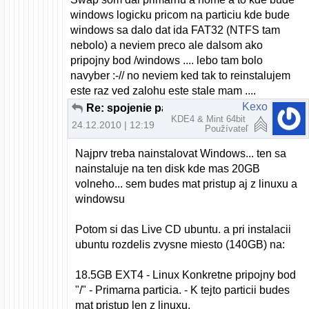
windows logicku pricom na particiu kde bude
windows sa dalo dat ida FAT32 (NTFS tam
nebolo) a neviem preco ale dalsom ako
pripojny bod /windows .... lebo tam bolo
navyber :-// no neviem ked tak to reinstalujem
este raz ved zalohu este stale mam ....
Kexo
Re: spojenie particii pri instalacii U10.10
KDE4 & Mint 64bit
24.12.2010 | 12:19
Používateľ
Najprv treba nainstalovat Windows... ten sa
nainstaluje na ten disk kde mas 20GB
volneho... sem budes mat pristup aj z linuxu a
windowsu
Potom si das Live CD ubuntu. a pri instalacii
ubuntu rozdelis zvysne miesto (140GB) na:
18.5GB EXT4 - Linux Konkretne pripojny bod
"/" - Primarna particia. - K tejto particii budes
mat pristup len z linuxu.