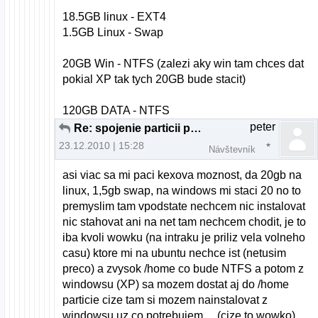
18.5GB linux - EXT4
1.5GB Linux - Swap
20GB Win - NTFS (zalezi aky win tam chces dat
pokial XP tak tych 20GB bude stacit)
120GB DATA - NTFS
peter
Re: spojenie particii pri instalacii U10.10
23.12.2010 | 15:28
Návštevník
asi viac sa mi paci kexova moznost, da 20gb na
linux, 1,5gb swap, na windows mi staci 20 no to
premyslim tam vpodstate nechcem nic instalovat
nic stahovat ani na net tam nechcem chodit, je to
iba kvoli wowku (na intraku je priliz vela volneho
casu) ktore mi na ubuntu nechce ist (netusim
preco) a zvysok /home co bude NTFS a potom z
windowsu (XP) sa mozem dostat aj do /home
particie cize tam si mozem nainstalovat z
windowsu uz co potrebujem ....(cize to wowko)