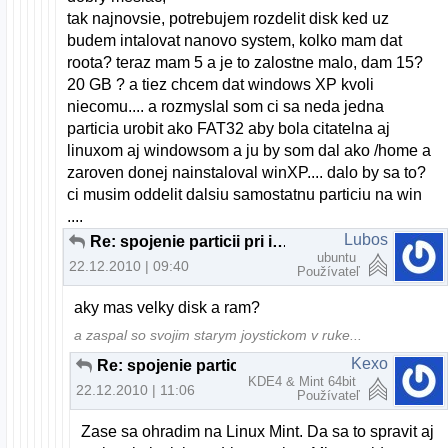
tak najnovsie, potrebujem rozdelit disk ked uz
budem intalovat nanovo system, kolko mam dat
roota? teraz mam 5 a je to zalostne malo, dam 15?
20 GB ? a tiez chcem dat windows XP kvoli
niecomu.... a rozmyslal som ci sa neda jedna
particia urobit ako FAT32 aby bola citatelna aj
linuxom aj windowsom a ju by som dal ako /home a
zaroven donej nainstaloval winXP.... dalo by sa to?
ci musim oddelit dalsiu samostatnu particiu na win
....
Lubos
Re: spojenie particii pri instalacii U10.10
ubuntu
22.12.2010 | 09:40
Používateľ
aky mas velky disk a ram?
a zaspal so svojim starym joystickom v ruke...
Kexo
Re: spojenie particii pri instalacii U10.10
KDE4 & Mint 64bit
22.12.2010 | 11:06
Používateľ
Zase sa ohradim na Linux Mint. Da sa to spravit aj