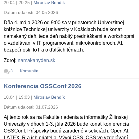
20.04 | 20:25
|
Miroslav Bendík
Dátum udalosti:
04.05.2026
Dňa 4. mája 2026 od 9:00 sa v priestoroch Univerzitnej
knižnice Technickej univerzity v Košiciach bude konať
namakaný deň, teda deň nabitý prednáškami a workshopmi
o vzdelávaní v IT, programovaní, mikrokontroléroch, AI,
bezpečnosti, IoT a o ďalších témach.
Zdroj:
namakanyden.sk
|
Komunita
3
Konferencia OSSConf 2026
10.04 | 19:03
|
Miroslav Bendík
Dátum udalosti:
01.07.2026
Aj tento rok sa na Fakulte riadenia a informatiky Žilinskej
Univerzity v dňoch 1-3. júla 2026 bude konať konferencia
OSSConf. Príspevky budú zaradené v sekciách: Open AI,
LATEX, R a ich priatelia, Vývoj OSS, OSS vo vzdelávaní,