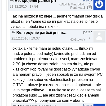
Kexo
Re: spojenie particii pri instalacii U10.10
KDE4 & Mint 64bit
21.12.2010 | 17:54
Používateľ
Tak ina moznost uz nieje ... jedine formatnut cely disk a
ulozit si len /home uz sa mi par krat stalo ze to neslo
zvacsit a nebola ina moznost.
peter
Re: spojenie particii pri instalacii U10.10
21.12.2010 | 19:37
Návštevník
ok tak a k teme mam aj jednu otazku ,,,, (linux mi
hadze polena pod nohy) lavinovite prichadzam od
problemu k problemu :-( ale k veci, mam zosietovane
2 PC ja chcem dostat zalohu na ten druhy, ale pri
klasickom kopirovani mi dost casto vyhadzuje chybu
ala nemam pravo ... jeden sposob je ze na svojom PC
kazdy jeden subor vo vlastnostiach prepisem na
CITAT ... akoze je mozne zneho citat -kopirovat ... ale
je to mega zdlhave ... a urcite sa to da aj cez terminal
prikazom sudo .... ale ako zistim cestu k zdielanemu
priecinku??? pripomynam ze som v ubuntu
Kexo