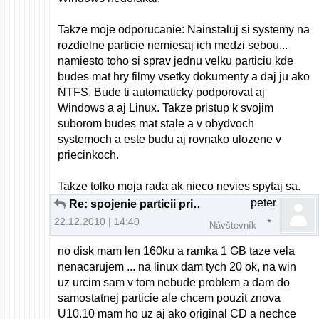
Takze moje odporucanie: Nainstaluj si systemy na
rozdielne particie nemiesaj ich medzi sebou...
namiesto toho si sprav jednu velku particiu kde
budes mat hry filmy vsetky dokumenty a daj ju ako
NTFS. Bude ti automaticky podporovat aj
Windows a aj Linux. Takze pristup k svojim
suborom budes mat stale a v obydvoch
systemoch a este budu aj rovnako ulozene v
priecinkoch.
Takze tolko moja rada ak nieco nevies spytaj sa.
peter
Re: spojenie particii pri instalacii U10.10
22.12.2010 | 14:40
Návštevník
no disk mam len 160ku a ramka 1 GB taze vela
nenacarujem ... na linux dam tych 20 ok, na win
uz urcim sam v tom nebude problem a dam do
samostatnej particie ale chcem pouzit znova
U10.10 mam ho uz aj ako original CD a nechce