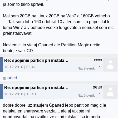
ja som to takto spravil.
Mal som 20GB na Linux 20GB na Win7 a 160GB volneho
.... Tak som toho 160 odobral 10 a len som ich pripocital k
tomu Win7 a v pohode vsetko fungovalo a nemusel som nic
preinstalovavat.
Neviem ci to vie aj Gparted ale Partition Magic urcite ...
bootuje sa z CD
xxxx
Re: spojenie particii pri instalacii U10.10
18.12.2010 | 02:41
Návštevník
gparted
peter
Re: spojenie particii pri instalacii U10.10
18.12.2010 | 13:40
Návštevník
dobre dobre, uz staujem Gparted lebo partition magic je
nejaka len shareware verzia ... ale aj tak ste mi
neodpovedali na ozatku, ze ci pri intslacii sa to neda...