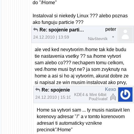
do "/Home"
Instaloval si niekedy Linux ??? alebo poznas
ako funguju particie ???
peter
Re: spojenie particii pri instalacii U10.10
24.12.2010 | 13:59
Návštevník
ale ved ked nevytvorim /home tak kde budu
tie nastavenia vsetky ?? sa /home vytvori
sam alebo co??? nechapem tomu celkom,
ved /home musi byt ne? ja som zvyknuty na
home a asi si ho aj vytvorim, akurat dobre ze
si napisal ze win musim instalovat ako prvy,
Kexo
Re: spojenie particii pri instalacii U10.10
KDE4 & Mint 64bit
24.12.2010 | 15:10
Používateľ
Home sa vytvori sam ... ty musis nastavit len
korenovy adresar "/" a v tomto korenovom
adresari ti automaticky vznikne
precinok"/Home"