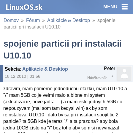
MENU
Domov
Fórum
Aplikácie & Desktop
spojenie
particii pri instalacii U10.10
spojenie particii pri instalacii
U10.10
Peter
Sekcia
:
Aplikácie & Desktop
18.12.2010 | 01:56
Návštevník
zdravim, mam pomerne jednoduchu otazku, mam U10.10 a
"/" mam 5GB co je velmi malo a blbne mi system
(aktualizacie, nove jadra ....) a mam este jednych 5GB co
nepouzyvam (mal som tam kedysi win) ak by som
reinstaloval U10.10 , dalo by sa pri instalacii spojit tie 2
particie? ta 5GB kde je teraz "/" a ta prazdna? aby bola
jedna 10GB cisto na "/" bez toho aby som si nevymazal