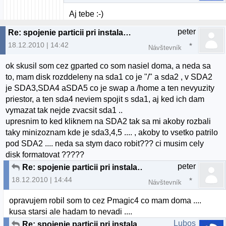
Aj tebe :-)
peter
Re: spojenie particii pri instalacii U10.10
18.12.2010 | 14:42
Návštevník
ok skusil som cez gparted co som nasiel doma, a neda sa
to, mam disk rozddeleny na sda1 co je "/" a sda2 , v SDA2
je SDA3,SDA4 aSDA5 co je swap a /home a ten nevyuzity
priestor, a ten sda4 neviem spojit s sda1, aj ked ich dam
vymazat tak nejde zvacsit sda1 ..
upresnim to ked kliknem na SDA2 tak sa mi akoby rozbali
taky minizoznam kde je sda3,4,5 .... , akoby to vsetko patrilo
pod SDA2 .... neda sa stym daco robit??? ci musim cely
disk formatovat ?????
peter
Re: spojenie particii pri instalacii U10.10
18.12.2010 | 14:44
Návštevník
opravujem robil som to cez Pmagic4 co mam doma ....
kusa starsi ale hadam to nevadi ....
Lubos
Re: spojenie particii pri instalacii U10.10