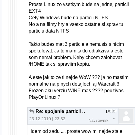
Proste Linux zo vsetkym bude na jednej particii
EXT4
Cely Windows bude na particii NTFS
No a na filmy hry a vsetko ostatne si sprav tu
particiu data NTFS
Takto budes mat 3 particie a nemusis s nicim
spekulovat. Ja to mam takto odjakziva a este
som nemal problem. Keby chcem zalohovat
/HOME tak si spraviim kopiu.
A este jak to ze ti nejde WoW ??? ja ho mastim
normalne na plnych detajloch aj Warcraft 3
Frozen aku verziu WINE mas ???? pouzivas
PlayOnLinux ?
peter
Re: spojenie particii pri instalacii U10.10
23.12.2010 | 23:52
Návštevník
idem od zadu .... proste wow mi nejde stale