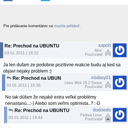
Pre pridávanie komentárov sa
musíte prihlásiť
.
xapoh
Re: Prechod na UBUNTU
Mint
03.01.2011 | 18:22
Používateľ
Ja len dufam ze podobne pozitivne reakcie budu aj ked sa
objavi nejaky problem :)
mixboy01
Re: Prechod na UBUNTU
Linux Mint 18.2 Sonya
03.01.2011 | 19:35
Používateľ
No tak dúfam že nejaké extra veľké problémy
nenastanú...:-) Alebo som veľmi optimista..? :-D
dodoedo
Re: Prechod na UBUNTU
Fedora Linux
03.01.2011 | 19:44
Používateľ