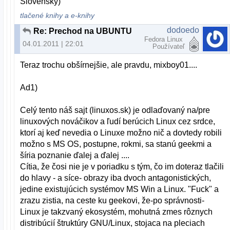
Slovensky)
tlačené knihy a e-knihy
dodoedo
Re: Prechod na UBUNTU
Fedora Linux
04.01.2011 | 22:01
Používateľ
Teraz trochu obšírnejšie, ale pravdu, mixboy01....
Ad1)
Celý tento náš sajt (linuxos.sk) je odlaďovaný na/pre
linuxových nováčikov a ľudí berúcich Linux cez srdce,
ktorí aj keď nevedia o Linuxe možno nič a dovtedy robili
možno s MS OS, postupne, rokmi, sa stanú geekmi a
šíria poznanie ďalej a ďalej ....
Cítia, že čosi nie je v poriadku s tým, čo im doteraz tlačili
do hlavy - a síce- obrazy iba dvoch antagonistických,
jedine existujúcich systémov MS Win a Linux. "Fuck" a
zrazu zistia, na ceste ku geekovi, že-po správnosti-
Linux je takzvaný ekosystém, mohutná zmes rôznych
distribúcií štruktúry GNU/Linux, stojaca na pleciach