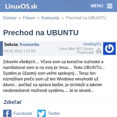
MENU
Domov
Fórum
Komunita
Prechod na UBUNTU
Prechod na UBUNTU
mixboy01
Sekcia
:
Komunita
Linux Mint 18.2 Sonya
03.01.2011 | 17:53
Používateľ
Zdravím všetkých.... Včera som sa konečne rozhodol a
nainštaloval som si na svoj pc linux.... Teda UBUNTU...
Systém je úžastný som veľmi spokojný... Teraz len
rozmýšlam prečo som už ten Windows nevyhodil už
dávno... počítač sa správa lepšie, je rýchlejší a takmer
neobmedzené možnosti systému.... Je to skvelé...
Zdieľať
Facebook
Twitter