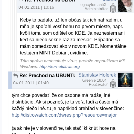
LegacyIce-antiX
04.01.2011 | 10:16
Administrátor
Keby to padalo, už len občas tak ich nahradím, u
mňa je spoľahlivosť behu na prvom mieste, napr.
kvôli tomu som odišiel od KDE. Ja neznesiem ani
keď sa niečo sekne raz za mesiac. Prípadne sa
mám obmedzovať ako v novom KDE. Momentálne
testujem MINT Debian, uvidíme.
Táto správa neobsahuje vírus, pretože nepoužívam MS
Windows.
http://kernelultras.org
Stanislav Hoferek
Re: Prechod na UBUNTU
Greenie 18.04
04.01.2011 | 01:40
Používateľ
tým chce povedať, že on osobne má radšej iné
distribúcie. Ak si pozrieš, je tu veľa ľudí a často má
každý niečo iné. tu je napríklad prehľad v slovenčine:
http://distrowatch.com/dwres.php?resource=major
(a ak nie je v slovenčine, tak stačí kliknúť hore na