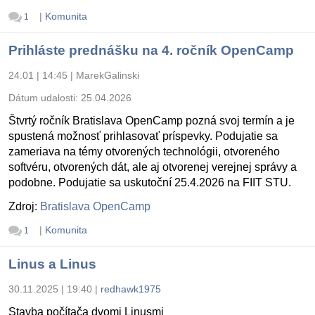
|
Komunita
1
Prihláste prednášku na 4. ročník OpenCamp
24.01 | 14:45
|
MarekGalinski
Dátum udalosti:
25.04.2026
Štvrtý ročník Bratislava OpenCamp pozná svoj termín a je
spustená možnosť prihlasovať príspevky. Podujatie sa
zameriava na témy otvorených technológii, otvoreného
softvéru, otvorených dát, ale aj otvorenej verejnej správy a
podobne. Podujatie sa uskutoční 25.4.2026 na FIIT STU.
Zdroj:
Bratislava OpenCamp
|
Komunita
1
Linus a Linus
30.11.2025 | 19:40
|
redhawk1975
Stavba počítača dvomi Linusmi