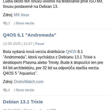
Ludia okolo MX linuxu uvolnili na testovanie prvé ISO MX
linuxu postavené na Debian 13.
Zdroj:
MX linux
|
Nová verzia
2
Q4OS 6.1 "Andromeda"
12.09.2025 | 22:07
|
Pavel
Bola vydaná nová verzia distribúcie
Q4OS
6.1
"Andromeda", ktorá vychádza z Debianu 13.1 Trixie s
desktopom Plasma alebo Trinity. Bude k dispozícii len pre
64 bit architektúru, pre 32 bit sa odporúča staršia verzia
Q4OS 5 "Aquarius".
Zdroj:
DistroWatch.com
|
Nová verzia
6
Debian 13.1 Trixie