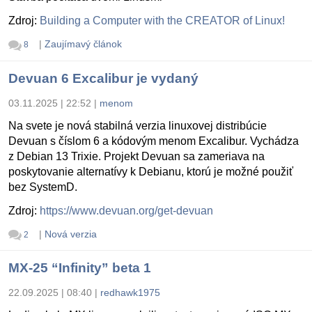
Zdroj:
Building a Computer with the CREATOR of Linux!
|
Zaujímavý článok
8
Devuan 6 Excalibur je vydaný
03.11.2025 | 22:52
|
menom
Na svete je nová stabilná verzia linuxovej distribúcie
Devuan s číslom 6 a kódovým menom Excalibur. Vychádza
z Debian 13 Trixie. Projekt Devuan sa zameriava na
poskytovanie alternatívy k Debianu, ktorú je možné použiť
bez SystemD.
Zdroj:
https://www.devuan.org/get-devuan
|
Nová verzia
2
MX-25 “Infinity” beta 1
22.09.2025 | 08:40
|
redhawk1975