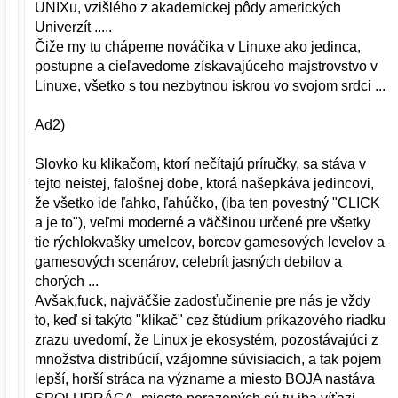
UNIXu, vzišlého z akademickej pôdy amerických
Univerzít .....
Čiže my tu chápeme nováčika v Linuxe ako jedinca,
postupne a cieľavedome získavajúceho majstrovstvo v
Linuxe, všetko s tou nezbytnou iskrou vo svojom srdci ...
Ad2)
Slovko ku klikačom, ktorí nečítajú príručky, sa stáva v
tejto neistej, falošnej dobe, ktorá našepkáva jedincovi,
že všetko ide ľahko, ľahúčko, (iba ten povestný "CLICK
a je to"), veľmi moderné a väčšinou určené pre všetky
tie rýchlokvašky umelcov, borcov gamesových levelov a
gamesových scenárov, celebrít jasných debilov a
chorých ...
Avšak,fuck, najväčšie zadosťučinenie pre nás je vždy
to, keď si takýto "klikač" cez štúdium príkazového riadku
zrazu uvedomí, že Linux je ekosystém, pozostávajúci z
množstva distribúcií, vzájomne súvisiacich, a tak pojem
lepší, horší stráca na význame a miesto BOJA nastáva