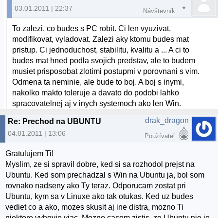
03.01.2011 | 22:37
Návštevník
To zalezi, co budes s PC robit. Ci len vyuzivat,
modifikovat, vyladovat. Zalezi aky ktomu budes mat
pristup. Ci jednoduchost, stabilitu, kvalitu a ... A ci to
budes mat hned podla svojich predstav, ale to budem
musiet prisposobat zlotimi postupmi v porovnani s vim.
Odmena ta neminie, ale bude to boj. A boj s inymi,
nakolko makto toleruje a davato do podobi lahko
spracovatelnej aj v inych systemoch ako len Win.
drak_dragon
Re: Prechod na UBUNTU
04.01.2011 | 13:06
Používateľ
Gratulujem Ti!
Myslim, ze si spravil dobre, ked si sa rozhodol prejst na
Ubuntu. Ked som prechadzal s Win na Ubuntu ja, bol som
rovnako nadseny ako Ty teraz. Odporucam zostat pri
Ubuntu, kym sa v Linuxe ako tak otukas. Ked uz budes
vediet co a ako, mozes skusit aj ine distra, mozno Ti
niektore vyhovie viac. Mozno casom zistis, ze Ubuntu nie je