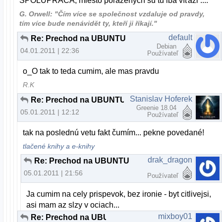
SPOLUPRÁCA, miesto porazených sú tu iba víťazi ....
G. Orwell: "Čím více se společnost vzdaluje od pravdy,
tím více bude nenávidět ty, kteří ji říkají."
default
Re: Prechod na UBUNTU
Debian
04.01.2011 | 22:36
Používateľ
o_O tak to teda cumim, ale mas pravdu
R.K
Stanislav Hoferek
Re: Prechod na UBUNTU
Greenie 18.04
05.01.2011 | 12:12
Používateľ
tak na poslednú vetu fakt čumím... pekne povedané!
tlačené knihy a e-knihy
drak_dragon
Re: Prechod na UBUNTU
05.01.2011 | 21:56
Používateľ
Ja cumim na cely prispevok, bez ironie - byt citlivejsi,
asi mam az slzy v ociach...
mixboy01
Re: Prechod na UBUNTU