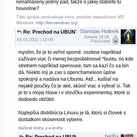
nenahlásený jediný pád, takže o jakej stabilite tu
hovoríme?
Táto správa neobsahuje vírus, pretože nepoužívam MS
Windows.
http://kernelultras.org
Stanislav Hoferek
Re: Prechod na UBUNTU
Greenie 18.04
04.01.2011 | 10:05
Používateľ
myslím, že je to veľmi sporné. osobne napríklad
zažívam viac či menej bezproblémové *buntu, no kde
stretnem napríklad opensuse, tam sa kazí čo sa len
dá. Niekto iný je zas s openchameleon úplne
spokojný a nadáva na Ubuntu. Atď... kašlať na
nejaké poučky čo je aké, skúsiť viac a vybrať si. Tak
je to v mojej hlave i v slovíčku experimentuj, ktoré si
dodoedo obľúbil.
Najlepšia distribúcia Linuxu je tá, ktorú si človek s
dostatkom skúsenosti vyberie.
tlačené knihy a e-knihy
bedňa
Re: Prechod na UBUNTU