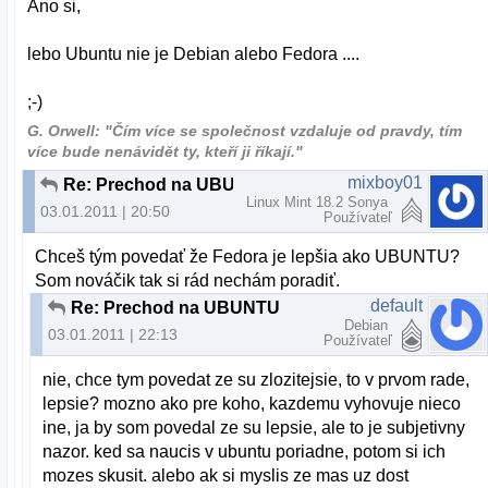
Ano si,
lebo Ubuntu nie je Debian alebo Fedora ....
;-)
G. Orwell: "Čím více se společnost vzdaluje od pravdy, tím
více bude nenávidět ty, kteří ji říkají."
mixboy01
Re: Prechod na UBUNTU
Linux Mint 18.2 Sonya
03.01.2011 | 20:50
Používateľ
Chceš tým povedať že Fedora je lepšia ako UBUNTU?
Som nováčik tak si rád nechám poradiť.
default
Re: Prechod na UBUNTU
Debian
03.01.2011 | 22:13
Používateľ
nie, chce tym povedat ze su zlozitejsie, to v prvom rade,
lepsie? mozno ako pre koho, kazdemu vyhovuje nieco
ine, ja by som povedal ze su lepsie, ale to je subjetivny
nazor. ked sa naucis v ubuntu poriadne, potom si ich
mozes skusit. alebo ak si myslis ze mas uz dost