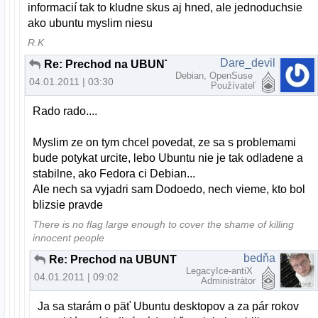
informacií tak to kludne skus aj hned, ale jednoduchsie
ako ubuntu myslim niesu
R.K
Dare_devil
Re: Prechod na UBUNTU
Debian, OpenSuse
04.01.2011 | 03:30
Používateľ
Rado rado....
Myslim ze on tym chcel povedat, ze sa s problemami
bude potykat urcite, lebo Ubuntu nie je tak odladene a
stabilne, ako Fedora ci Debian...
Ale nech sa vyjadri sam Dodoedo, nech vieme, kto bol
blizsie pravde
There is no flag large enough to cover the shame of killing
innocent people
bedňa
Re: Prechod na UBUNTU
LegacyIce-antiX
04.01.2011 | 09:02
Administrátor
Ja sa starám o päť Ubuntu desktopov a za pár rokov