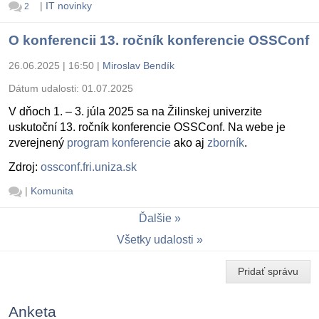
|
IT novinky
2
O konferencii 13. ročník konferencie OSSConf
26.06.2025 | 16:50
|
Miroslav Bendík
Dátum udalosti:
01.07.2025
V dňoch 1. – 3. júla 2025 sa na Žilinskej univerzite
uskutoční 13. ročník konferencie OSSConf. Na webe je
zverejnený
program konferencie
ako aj
zborník
.
Zdroj:
ossconf.fri.uniza.sk
|
Komunita
Ďalšie
Všetky udalosti
Pridať správu
Anketa