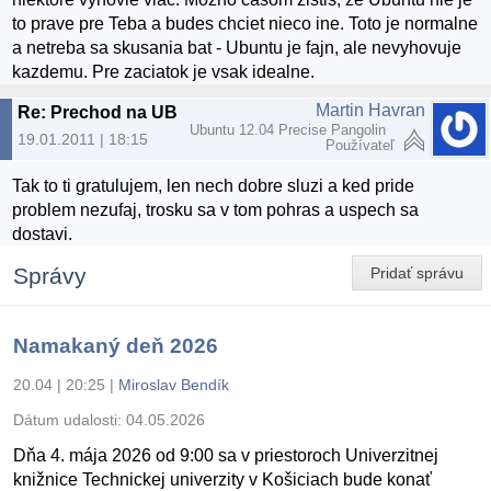
to prave pre Teba a budes chciet nieco ine. Toto je normalne
a netreba sa skusania bat - Ubuntu je fajn, ale nevyhovuje
kazdemu. Pre zaciatok je vsak idealne.
Martin Havran
Re: Prechod na UBUNTU
Ubuntu 12.04 Precise Pangolin
19.01.2011 | 18:15
Používateľ
Tak to ti gratulujem, len nech dobre sluzi a ked pride
problem nezufaj, trosku sa v tom pohras a uspech sa
dostavi.
Správy
Pridať správu
Namakaný deň 2026
20.04 | 20:25
|
Miroslav Bendík
Dátum udalosti:
04.05.2026
Dňa 4. mája 2026 od 9:00 sa v priestoroch Univerzitnej
knižnice Technickej univerzity v Košiciach bude konať