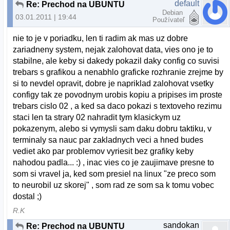
default
Re: Prechod na UBUNTU
Debian
03.01.2011 | 19:44
Používateľ
nie to je v poriadku, len ti radim ak mas uz dobre
zariadneny system, nejak zalohovat data, vies ono je to
stabilne, ale keby si dakedy pokazil daky config co suvisi
trebars s grafikou a nenabhlo graficke rozhranie zrejme by
si to nevdel opravit, dobre je napriklad zalohovat vsetky
configy tak ze povodnym urobis kopiu a pripises im proste
trebars cislo 02 , a ked sa daco pokazi s textoveho rezimu
staci len ta strary 02 nahradit tym klasickym uz
pokazenym, alebo si vymysli sam daku dobru taktiku, v
terminaly sa nauc par zakladnych veci a hned budes
vediet ako par problemov vyriesit bez grafiky keby
nahodou padla... :) , inac vies co je zaujimave presne to
som si vravel ja, ked som presiel na linux "ze preco som
to neurobil uz skorej" , som rad ze som sa k tomu vobec
dostal ;)
R.K
sandokan
Re: Prechod na UBUNTU