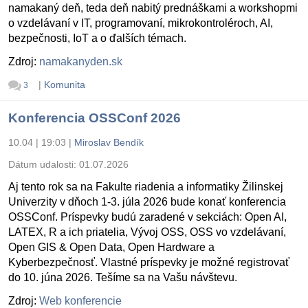
namakaný deň, teda deň nabitý prednáškami a workshopmi
o vzdelávaní v IT, programovaní, mikrokontroléroch, AI,
bezpečnosti, IoT a o ďalších témach.
Zdroj:
namakanyden.sk
|
Komunita
3
Konferencia OSSConf 2026
10.04 | 19:03
|
Miroslav Bendík
Dátum udalosti:
01.07.2026
Aj tento rok sa na Fakulte riadenia a informatiky Žilinskej
Univerzity v dňoch 1-3. júla 2026 bude konať konferencia
OSSConf. Príspevky budú zaradené v sekciách: Open AI,
LATEX, R a ich priatelia, Vývoj OSS, OSS vo vzdelávaní,
Open GIS & Open Data, Open Hardware a
Kyberbezpečnosť. Vlastné príspevky je možné registrovať
do 10. júna 2026. Tešíme sa na Vašu návštevu.
Zdroj:
Web konferencie