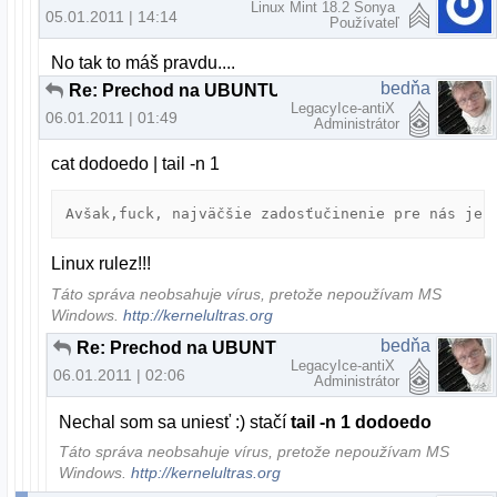
Linux Mint 18.2 Sonya
05.01.2011 | 14:14
Používateľ
No tak to máš pravdu....
bedňa
Re: Prechod na UBUNTU
LegacyIce-antiX
06.01.2011 | 01:49
Administrátor
cat dodoedo | tail -n 1
Linux rulez!!!
Táto správa neobsahuje vírus, pretože nepoužívam MS
Windows.
http://kernelultras.org
bedňa
Re: Prechod na UBUNTU
LegacyIce-antiX
06.01.2011 | 02:06
Administrátor
Nechal som sa uniesť :) stačí
tail -n 1 dodoedo
Táto správa neobsahuje vírus, pretože nepoužívam MS
Windows.
http://kernelultras.org