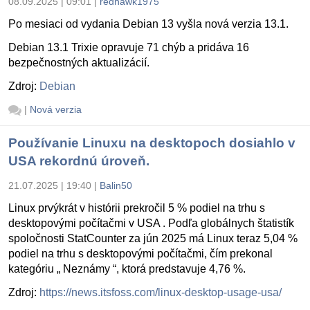
08.09.2025 | 09:01
|
redhawk1975
Po mesiaci od vydania Debian 13 vyšla nová verzia 13.1.
Debian 13.1 Trixie opravuje 71 chýb a pridáva 16
bezpečnostných aktualizácií.
Zdroj:
Debian
|
Nová verzia
Používanie Linuxu na desktopoch dosiahlo v
USA rekordnú úroveň.
21.07.2025 | 19:40
|
Balin50
Linux prvýkrát v histórii prekročil 5 % podiel na trhu s
desktopovými počítačmi v USA . Podľa globálnych štatistík
spoločnosti StatCounter za jún 2025 má Linux teraz 5,04 %
podiel na trhu s desktopovými počítačmi, čím prekonal
kategóriu „ Neznámy “, ktorá predstavuje 4,76 %.
Zdroj:
https://news.itsfoss.com/linux-desktop-usage-usa/