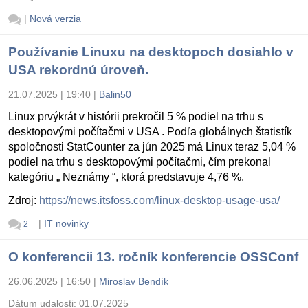
|
Nová verzia
Používanie Linuxu na desktopoch dosiahlo v
USA rekordnú úroveň.
21.07.2025 | 19:40
|
Balin50
Linux prvýkrát v histórii prekročil 5 % podiel na trhu s
desktopovými počítačmi v USA . Podľa globálnych štatistík
spoločnosti StatCounter za jún 2025 má Linux teraz 5,04 %
podiel na trhu s desktopovými počítačmi, čím prekonal
kategóriu „ Neznámy “, ktorá predstavuje 4,76 %.
Zdroj:
https://news.itsfoss.com/linux-desktop-usage-usa/
|
IT novinky
2
O konferencii 13. ročník konferencie OSSConf
26.06.2025 | 16:50
|
Miroslav Bendík
Dátum udalosti:
01.07.2025