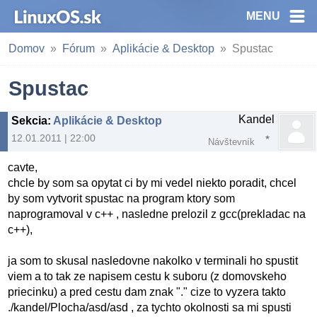
MENU
Domov
Fórum
Aplikácie & Desktop
Spustac
Spustac
Kandel
Sekcia
:
Aplikácie & Desktop
12.01.2011 | 22:00
Návštevník
cavte,
chcle by som sa opytat ci by mi vedel niekto poradit, chcel
by som vytvorit spustac na program ktory som
naprogramoval v c++ , nasledne prelozil z gcc(prekladac na
c++),
ja som to skusal nasledovne nakolko v terminali ho spustit
viem a to tak ze napisem cestu k suboru (z domovskeho
priecinku) a pred cestu dam znak "." cize to vyzera takto
./kandel/Plocha/asd/asd , za tychto okolnosti sa mi spusti