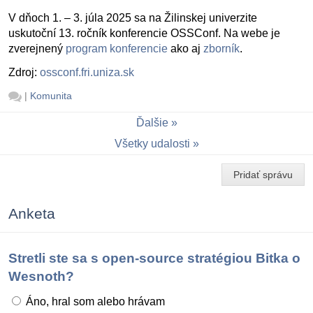
V dňoch 1. – 3. júla 2025 sa na Žilinskej univerzite
uskutoční 13. ročník konferencie OSSConf. Na webe je
zverejnený
program konferencie
ako aj
zborník
.
Zdroj:
ossconf.fri.uniza.sk
|
Komunita
Ďalšie
Všetky udalosti
Pridať správu
Anketa
Stretli ste sa s open-source stratégiou Bitka o
Wesnoth?
Áno, hral som alebo hrávam