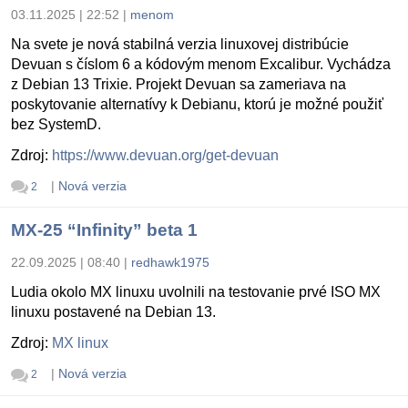
03.11.2025 | 22:52
|
menom
Na svete je nová stabilná verzia linuxovej distribúcie
Devuan s číslom 6 a kódovým menom Excalibur. Vychádza
z Debian 13 Trixie. Projekt Devuan sa zameriava na
poskytovanie alternatívy k Debianu, ktorú je možné použiť
bez SystemD.
Zdroj:
https://www.devuan.org/get-devuan
|
Nová verzia
2
MX-25 “Infinity” beta 1
22.09.2025 | 08:40
|
redhawk1975
Ludia okolo MX linuxu uvolnili na testovanie prvé ISO MX
linuxu postavené na Debian 13.
Zdroj:
MX linux
|
Nová verzia
2