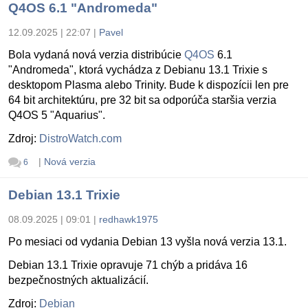
Q4OS 6.1 "Andromeda"
12.09.2025 | 22:07
|
Pavel
Bola vydaná nová verzia distribúcie
Q4OS
6.1
"Andromeda", ktorá vychádza z Debianu 13.1 Trixie s
desktopom Plasma alebo Trinity. Bude k dispozícii len pre
64 bit architektúru, pre 32 bit sa odporúča staršia verzia
Q4OS 5 "Aquarius".
Zdroj:
DistroWatch.com
|
Nová verzia
6
Debian 13.1 Trixie
08.09.2025 | 09:01
|
redhawk1975
Po mesiaci od vydania Debian 13 vyšla nová verzia 13.1.
Debian 13.1 Trixie opravuje 71 chýb a pridáva 16
bezpečnostných aktualizácií.
Zdroj:
Debian