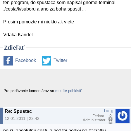
ten program, do spustaca som napisal gnome-terminal
./cesta/k/suboru a ano za boha spustit ...
Prosim pomozte mi niekto ak viete
Vdaka Kandel ...
Zdieľať
Facebook
Twitter
Pre pridávanie komentárov sa
musíte prihlásiť
.
borg
Re: Spustac
Fedora
12.01.2011 | 22:42
Administrátor
pouzi absolutnu cestu a bez tej bodky na zaciatku