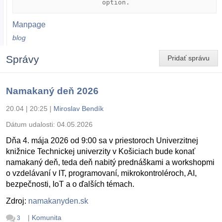
                     option.
Manpage
blog
Správy
Pridať správu
Namakaný deň 2026
20.04 | 20:25
|
Miroslav Bendík
Dátum udalosti:
04.05.2026
Dňa 4. mája 2026 od 9:00 sa v priestoroch Univerzitnej
knižnice Technickej univerzity v Košiciach bude konať
namakaný deň, teda deň nabitý prednáškami a workshopmi
o vzdelávaní v IT, programovaní, mikrokontroléroch, AI,
bezpečnosti, IoT a o ďalších témach.
Zdroj:
namakanyden.sk
|
Komunita
3