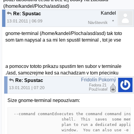
(/home/kandel/Plocha/asd/asd)
Kandel
Re: Spustac
13.01.2011 | 06:09
Návštevník
gnome-terminal (/home/kandel/Plocha/asd/asd) tak toto
som tam napysal a sa mi len spustil terminal , tot je vse
a pomocov tototo prikazu spustim ten subor v terminale
./asd, samozrejme ked sa nachadzam v tom priecinku
Fridolín Pokorný
Re: Spustac
Fedora 21
13.01.2011 | 07:20
Používateľ
Size gnome-terminal nepouzivam:
 --command commanEdxecutes the command command inste
                     shell.  This  saves  some memor
                     plan to run a dedicated applica
                     window.  You can also use -e to